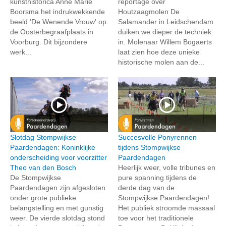
kunsthistorica Anne Marie
reportage over
Boorsma het indrukwekkende
Houtzaagmolen De
beeld 'De Wenende Vrouw' op
Salamander in Leidschendam
de Oosterbegraafplaats in
duiken we dieper de techniek
Voorburg. Dit bijzondere
in. Molenaar Willem Bogaerts
werk...
laat zien hoe deze unieke
historische molen aan de...
Slotdag Stompwijkse
Succesvolle Ponyrennen
Paardendagen: Koninklijke
tijdens Stompwijkse
onderscheiding voor voorzitter
Paardendagen
Theo van den Bosch
Heerlijk weer, volle tribunes en
De Stompwijkse
pure spanning tijdens de
Paardendagen zijn afgesloten
derde dag van de
onder grote publieke
Stompwijkse Paardendagen!
belangstelling en met gunstig
Het publiek stroomde massaal
weer. De vierde slotdag stond
toe voor het traditionele