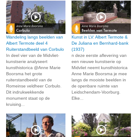
Wandeling langs beelden van
Kunst in LV: Albert Termote &
Albert Termote deel 4
De Juliana en Bernhard-bank
Ruiterstandbeeld van Corbulo
(1937)
In deel vier van de Midvliet-
n deze eerste aflevering van
kunstserie analyseert
een nieuwe kunstserie op
kunsthistorica @Anne Marie
Midvliet neemt kunsthistorica
Boorsma het grote
Anne Marie Boorsma je mee
ruiterstandbeeld van de
langs de mooiste beelden in
Romeinse veldheer Corbulo.
de openbare ruimte van
Dit indrukwekkende
Leidschendam-Voorburg.
monument staat op de
Elke...
kruising...