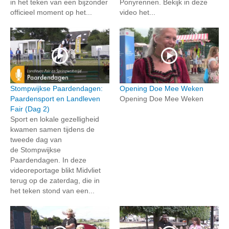
in het teken van een bijzonder
Ponyrennen. Bekijk in deze
officieel moment op het...
video het...
Stompwijkse Paardendagen:
Opening Doe Mee Weken
Paardensport en Landleven
Opening Doe Mee Weken
Fair (Dag 2)
Sport en lokale gezelligheid
kwamen samen tijdens de
tweede dag van
de Stompwijkse
Paardendagen. In deze
videoreportage blikt Midvliet
terug op de zaterdag, die in
het teken stond van een...