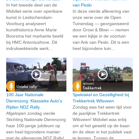
In het tweede deel van de
van Peski
Midvliet-serie over openbare
In deze vierde aflevering van
kunst in Leidschendam-
onze serie over de Open
Voorburg analyseert
Tuinendag — georganiseerd
kunsthistorica Anne Marie
door Groei & Bloei — nemen
Boorsma het markante beeld
we een kijkje in de voortuin
bij HMC Antoniushove. Dit
van Ank van Peski. Dit is een
indrukwekkende werk...
heel bijzondere tuin...
100 Jaar Nationale
Spektakel en Gezelligheid bij
Dierenzorg: Klassieke Auto's
Trekkertrek Wilsveen
Rijden NDZ Rally
Zondag was het weer tijd voor
Afgelopen zondag vierde
de jaarlijkse Trekkertrek
Stichting Nationale Dierenzorg
Wilsveen! Midvliet was erbij
haar 100-jarige jubileum op
om al het geweld op de baan
een heel bijzondere manier:
én de sfeer in het publiek vast
met de allereerste NDZ Rally!
te leggen. Tussen de