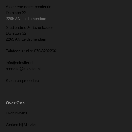
Algemene correspondentie
Damlaan 32
2265 AN Leidschendam
Studioadres & Bezoekadres
Damlaan 32
2265 AN Leidschendam
Telefoon studio: 070-3202266
info@midvliet.nl
redactie@midvliet.nl
Klachten procedure
Over Ons
Over Midvliet
Werken bij Midvliet