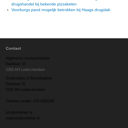
drugshandel bij bekende pizzaketen
Voorburgs pand mogelijk betrokken bij Haags drugslab
Contact
Algemene correspondentie
Damlaan 32
2265 AN Leidschendam
Studioadres & Bezoekadres
Damlaan 32
2265 AN Leidschendam
Telefoon studio: 070-3202266
info@midvliet.nl
redactie@midvliet.nl