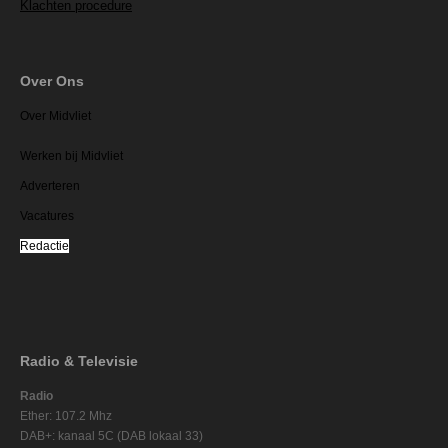
Klachten procedure
Over Ons
Over Midvliet
Werken bij Midvliet
Adverteren
Vacatures
Redactie
Radio & Televisie
Radio
Ether: 107.2 Mhz
DAB+: kanaal 5C (DAB lokaal 33)