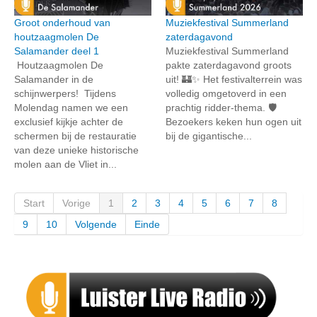
Groot onderhoud van
Muziekfestival Summerland
houtzaagmolen De
zaterdagavond
Salamander deel 1
Muziekfestival Summerland
Houtzaagmolen De
pakte zaterdagavond groots
Salamander in de
uit! 🏰✨ Het festivalterrein was
schijnwerpers! Tijdens
volledig omgetoverd in een
Molendag namen we een
prachtig ridder-thema. 🛡️
exclusief kijkje achter de
Bezoekers keken hun ogen uit
schermen bij de restauratie
bij de gigantische...
van deze unieke historische
molen aan de Vliet in...
Start
Vorige
1
2
3
4
5
6
7
8
9
10
Volgende
Einde