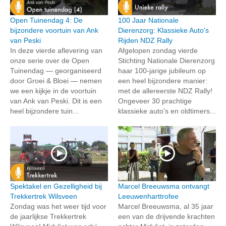
Open Tuinendag 4: De
100 Jaar Nationale
bijzondere voortuin van Ank
Dierenzorg: Klassieke Auto's
van Peski
Rijden NDZ Rally
In deze vierde aflevering van
Afgelopen zondag vierde
onze serie over de Open
Stichting Nationale Dierenzorg
Tuinendag — georganiseerd
haar 100-jarige jubileum op
door Groei & Bloei — nemen
een heel bijzondere manier:
we een kijkje in de voortuin
met de allereerste NDZ Rally!
van Ank van Peski. Dit is een
Ongeveer 30 prachtige
heel bijzondere tuin...
klassieke auto's en oldtimers...
Spektakel en Gezelligheid bij
Marcel Breeuwsma ontvangt
Trekkertrek Wilsveen
Leeuwenharttrofee
Zondag was het weer tijd voor
Marcel Breeuwsma, al 35 jaar
de jaarlijkse Trekkertrek
een van de drijvende krachten