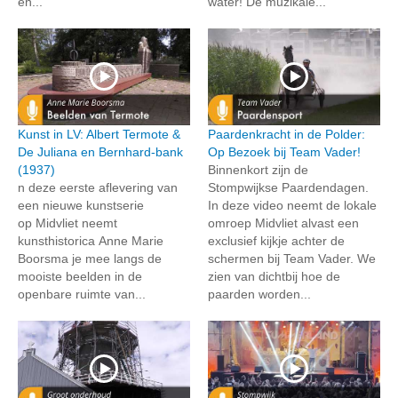
en...
water! De muzikale...
Kunst in LV: Albert Termote &
Paardenkracht in de Polder:
De Juliana en Bernhard-bank
Op Bezoek bij Team Vader!
(1937)
Binnenkort zijn de
n deze eerste aflevering van
Stompwijkse Paardendagen.
een nieuwe kunstserie
In deze video neemt de lokale
op Midvliet neemt
omroep Midvliet alvast een
kunsthistorica Anne Marie
exclusief kijkje achter de
Boorsma je mee langs de
schermen bij Team Vader. We
mooiste beelden in de
zien van dichtbij hoe de
openbare ruimte van...
paarden worden...