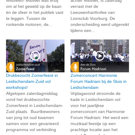
Wilsveen! Midvliet was erbij
achter Midvliet, is zaterdag
om al het geweld op de baan
verrast met de
én de sfeer in het publiek vast
Leeuwenharttrofee van
te leggen. Tussen de
Lionsclub Voorburg. De
ronkende motoren, de...
onderscheiding werd uitgereikt
tijdens een...
Drukbezocht Zomerfeest in
Zomerconcert Harmonie
Leidschendam-Zuid vol
Forum Hadriani bij de Sluis in
workshops!
Leidschendam
Afgelopen zaterdagmiddag
Vrijdagavond stroomde de
vond het drukbezochte
kade in Leidschendam vol
Zomerfeest in Leidschendam-
voor het jaarlijkse
Zuid plaats. Buurtbewoners
zomerconcert van Harmonie
van jong tot oud kwamen
Forum Hadriani. Het werd een
samen voor een gevarieerd
muzikaal feestje op een
programma vol verbinding
prachtige locatie aan het