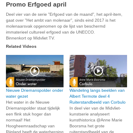
Promo Erfgoed april
Deel vier van de serie "Erfgoed van de maand", het april-item,
gaat over "Het ambt van molenaar", sinds eind 2017 is het
molenaarsvak opgenomen op de lijst van beschermd
immaterieel cultureel erfgoed van de UNECCO.
Binnenkort op Midvliet TV.
Related Videos
Nieuwe Driemanspolder onder
Wandeling langs beelden van
water gezet
Albert Termote deel 4
Het water in de Nieuwe
Ruiterstandbeeld van Corbulo
Driemanspolder staat tijdelijk
In deel vier van de Midvliet-
een flink stuk hoger dan
kunstserie analyseert
normaal! Het
kunsthistorica @Anne Marie
Hoogheemraadschap van
Boorsma het grote
Rijnland heeft de waterberging
ruiterstandbeeld van de