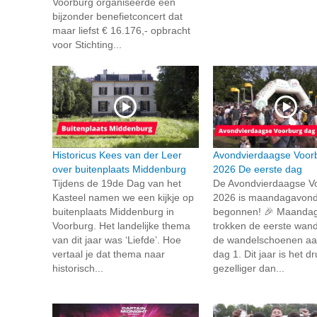
Voorburg organiseerde een
bijzonder benefietconcert dat
maar liefst € 16.176,- opbracht
voor Stichting...
Historicus Kees van der Leer
Avondvierdaagse Voor
over buitenplaats Middenburg
2026 De eerste dag
Tijdens de 19de Dag van het
De Avondvierdaagse V
Kasteel namen we een kijkje op
2026 is maandagavond 
buitenplaats Middenburg in
begonnen! 🎉 Maanda
Voorburg. Het landelijke thema
trokken de eerste wan
van dit jaar was ‘Liefde’. Hoe
de wandelschoenen aa
vertaal je dat thema naar
dag 1. Dit jaar is het d
historisch...
gezelliger dan...