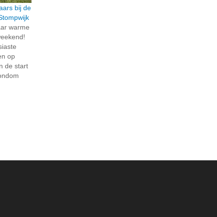
ars bij de
Stompwijk
aar warme
rweekend!
iaste
en op
n de start
Rondom