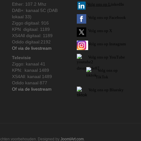
Ether: 107.2 Mhz
V
olg ons op L
inkedIn
DAB+: kanaal 5C (DAB
lokaal 33)
Volg ons op Facebook
Ziggo digitaal: 916
KPN digitaal: 1189
Volg ons op X
XS4All digitaal: 1189
Odido digitaal:2192
Volg ons op Instagram
Of via de livestream
Volg
ons op
YouTube
Televisie
Ziggo: kanaal 41
KPN: kanaal 1489
Volg ons op
XS4All: kanaal 1489
TikTok
Odido kanaal 877
Of via de livestream
Volg ons op Bluesky
rechten voorbehouden. Designed by
JoomlArt.com
.