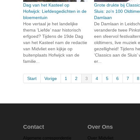
Dag van het Kasteel op
Grote drukte bij Classi
Hofwijck: Liefdesgedichten in de
Sluis: zo'n 100 Oldtime
bloementuin
Damlaan
Hoe vertaal je het landelijke
De Damlaan in Leidsc
thema ‘Liefde’ naar historisch
veranderde twee Pinks
erfgoed? Tijdens de 19de Dag
een sfeervol festivalter
van het Kasteel nam de redactie
oldtimers, live muziek 
van Midvliet een kijkje op
gezelligheid! Tijdens het
buitenplaats Hofwijck van de
‘Classics aan de Sluis’
familie...
er...
Start
Vorige
1
2
3
4
5
6
7
8
Contact
Over Ons
Over Midvliet
Algemene correspondentie