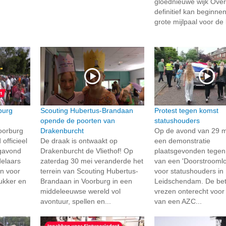
gloednieuwe wijk Ove
definitief kan beginne
grote mijlpaal voor de 
burg
Scouting Hubertus-Brandaan
Protest tegen komst
opende de poorten van
statushouders
oorburg
Drakenburcht
Op de avond van 29 m
officieel
De draak is ontwaakt op
een demonstratie
gavond
Drakenburcht de Vliethof! Op
plaatsgevonden tegen
delaars
zaterdag 30 mei veranderde het
van een 'Doorstroomlo
n voor
terrein van Scouting Hubertus-
voor statushouders in
rukker en
Brandaan in Voorburg in een
Leidschendam. De be
middeleeuwse wereld vol
vrezen onterecht voor
avontuur, spellen en...
van een AZC...