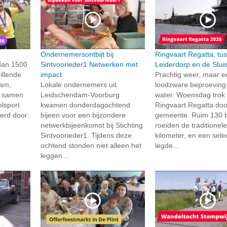
Ondernemersontbijt bij
Ringvaart Regatta, tu
dan 1500
Sintvoorieder1 Netwerken met
Leiderdorp en de Slui
illende
impact
Prachtig weer, maar e
dam,
Lokale ondernemers uit
loodzware beproeving
k samen
Leidschendam-Voorburg
water. Woensdag trok
olsport
kwamen donderdagochtend
Ringvaart Regatta do
erd door
bijeen voor een bijzondere
gemeente. Ruim 130 
netwerkbijeenkomst bij Stichting
roeiden de traditionel
Sintvoorieder1. Tijdens deze
kilometer, en een sele
ochtend stonden niet alleen het
legde...
leggen...