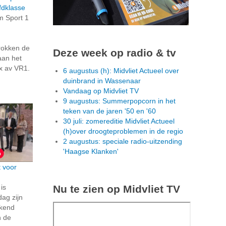
fdklasse
m Sport 1
trokken de
Deze week op radio & tv
aan het
ax av VR1.
6 augustus (h): Midvliet Actueel over
duinbrand in Wassenaar
Vandaag op Midvliet TV
9 augustus: Summerpopcorn in het
teken van de jaren '50 en '60
30 juli: zomereditie Midvliet Actueel
(h)over droogteproblemen in de regio
2 augustus: speciale radio-uitzending
'Haagse Klanken'
 voor
Nu te zien op Midvliet TV
 is
ag zijn
ekend
 de