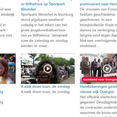
vv Wilhelmus op Sportpark
promoveren naar Hoo
eid was
Westvliet
De vrouwen van Foru
eindelijk
Sportpark Westvliet in Voorburg
hebben geschiedenis
stond afgelopen weekend
geschreven. In een
V in
volledig in het teken van het
bloedstollende finale 
ark
grote jeugdvoetbaltoernooi
dames na verlenging 
vol met
van vv Wilhelmus. Verspreid
langste eind tegen Aj
.
over de zaterdag en zondag
Met een overtuigende
werden er maar...
eindstand...
A walk down town, de zondag
Handtekeningen gezet
rg
A walk down town, de zondag
nieuwe wijk Overgoo
Het officiële startschot
rg
gegeven! Dinsdagmidd
de contracten ondert
waarmee de bouw van