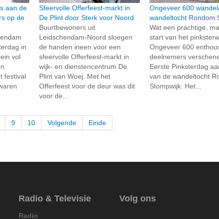
cs aan de
Sfeervolle Offerfeest-markt in
Ongeveer 600 wandela
rs op de
De Plint door Sterk voor Noord
wandeltocht Rondom 
Buurtbewoners uit
Wat een prachtige, m
hendam
Leidschendam-Noord sloegen
start van het pinkste
terdag in
de handen ineen voor een
Ongeveer 600 enthous
rein vol
sfeervolle Offerfeest-markt in
deelnemers verschen
en
wijk- en dienstencentrum De
Eerste Pinksterdag aa
 festival
Plint van Woej. Met het
van de wandeltocht 
 waren
Offerfeest voor de deur was dit
Stompwijk. Het...
voor de...
9
10
Volgende
Einde
Radio & Televisie
Volg ons
Radio