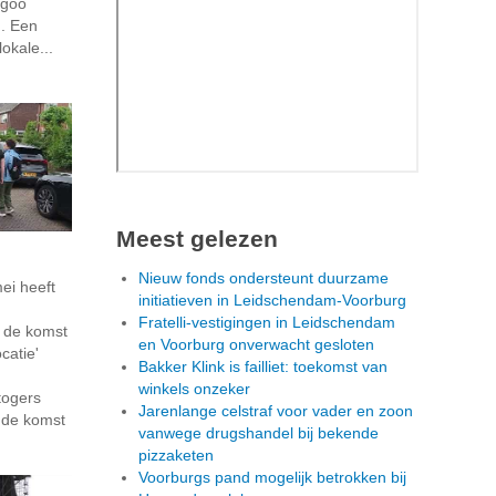
rgoo
n. Een
lokale...
Meest gelezen
Nieuw fonds ondersteunt duurzame
ei heeft
initiatieven in Leidschendam-Voorburg
Fratelli-vestigingen in Leidschendam
 de komst
en Voorburg onverwacht gesloten
catie'
Bakker Klink is failliet: toekomst van
winkels onzeker
togers
Jarenlange celstraf voor vader en zoon
 de komst
vanwege drugshandel bij bekende
pizzaketen
Voorburgs pand mogelijk betrokken bij