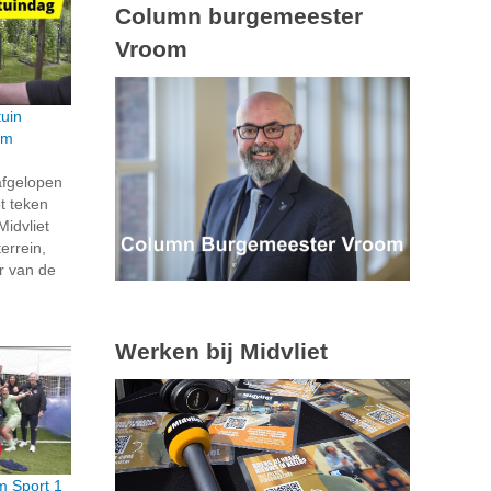
Column burgemeester
Vroom
tuin
am
afgelopen
et teken
idvliet
errein,
r van de
Werken bij Midvliet
m Sport 1