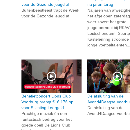
voor de Gezonde jeugd af.
na jaren terug
Buitenbeestfeest trapt de Week
Na jaren van afwezigh
voor de Gezonde jeugd af.
het afgelopen zaterdag 
weer zover: het grote
jeugdtoernooi bij RKAV
Leidschendam! Sportp
Kastelenring stroomde 
jonge voetbaltalenten..
Benefietconcert Lions Club
De afsluiting van de
Voorburg brengt €16.176 op
Avond4Daagse Voorbu
voor Stichting Leergeld
De afsluiting van de
Prachtige muziek én een
Avond4Daagse Voorbu
fantastisch bedrag voor het
goede doel! De Lions Club