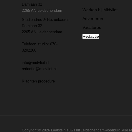
Damlaan 32
Werken bij Midvliet
2265 AN Leidschendam
Adverteren
Studioadres & Bezoekadres
Damlaan 32
Vacatures
2265 AN Leidschendam
Redactie
Telefoon studio: 070-
3202266
info@midvliet.nl
redactie@midvliet.nl
Klachten procedure
Copyright © 2026 Laatste nieuws uit Leidschendam-Voorburg. Alle 