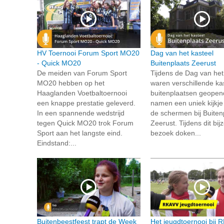
HV Toernooi Forum Sport MO20
Dag van het kasteel
- Quick MO20
Buitenplaats Zeerust
De meiden van Forum Sport
Tijdens de Dag van het
MO20 hebben op het
waren verschillende ka
Haaglanden Voetbaltoernooi
buitenplaatsen geopend
een knappe prestatie geleverd.
namen een uniek kijkje
In een spannende wedstrijd
de schermen bij Buiten
tegen Quick MO20 trok Forum
Zeerust. Tijdens dit bi
Sport aan het langste eind.
bezoek doken...
Eindstand:...
Buitenbeestfeest trapt de Week
Het jeugdtoernooi bij 