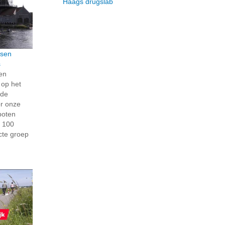
Haags drugslab
ssen
s
en
 op het
 de
or onze
boten
e 100
cte groep