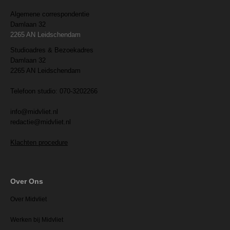
Algemene correspondentie
Damlaan 32
2265 AN Leidschendam
Studioadres & Bezoekadres
Damlaan 32
2265 AN Leidschendam
Telefoon studio: 070-3202266
info@midvliet.nl
redactie@midvliet.nl
Klachten procedure
Over Ons
Over Midvliet
Werken bij Midvliet