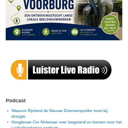
Podcast
Waarom Rijnland de Nieuwe Driemanspolder inzet bij
droogte
Hoogleraar Cor Molenaar over leegstand en kansen voor het
Leidschendamse centrum