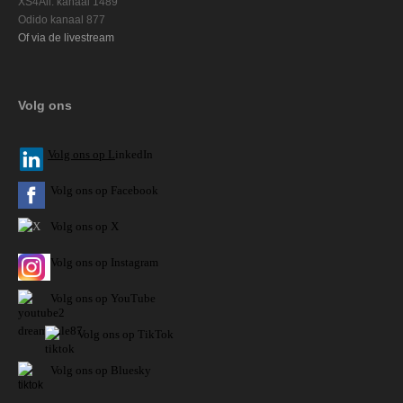
XS4All: kanaal 1489
Odido kanaal 877
Of via de livestream
Volg ons
V
olg ons op L
inkedIn
Volg ons op Facebook
Volg ons op X
Volg ons op Instagram
Volg
ons op
YouTube
Volg ons op TikTok
Volg ons op Bluesky