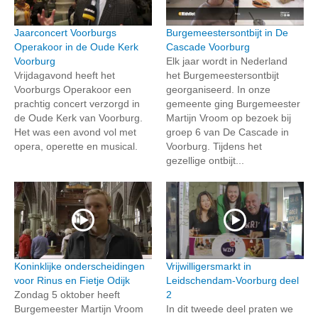
Jaarconcert Voorburgs
Burgemeestersontbijt in De
Operakoor in de Oude Kerk
Cascade Voorburg
Voorburg
Elk jaar wordt in Nederland
Vrijdagavond heeft het
het Burgemeestersontbijt
Voorburgs Operakoor een
georganiseerd. In onze
prachtig concert verzorgd in
gemeente ging Burgemeester
de Oude Kerk van Voorburg.
Martijn Vroom op bezoek bij
Het was een avond vol met
groep 6 van De Cascade in
opera, operette en musical.
Voorburg. Tijdens het
gezellige ontbijt...
Koninklijke onderscheidingen
Vrijwilligersmarkt in
voor Rinus en Fietje Odijk
Leidschendam-Voorburg deel
Zondag 5 oktober heeft
2
Burgemeester Martijn Vroom
In dit tweede deel praten we