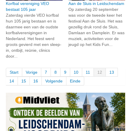
Korfbal vereniging VEO
Aan de Sluis in Leidschendam
bestaat 105 jaar
Op zaterdag 20 september
Zaterdag vierde VEO korfbal
was voor de tweede keer het
hun 105 jarig bestaan en is
festival Aan de Sluis. Het was
daarmee een van de oudste
gezellig druk rond de Sluis,
korfbalverenigingen in
Damlaan en Damplein. Er was
Nederland. Het feest werd
muziek, activiteiten voor de
groots gevierd met een sleep-
jeugd op het Kids Fun...
in, ontbijt, reünie, clinics
door...
Start
Vorige
7
8
9
10
11
12
13
14
15
16
Volgende
Einde