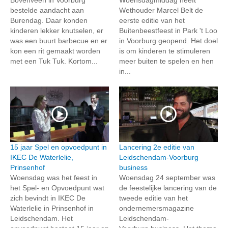
bestelde aandacht aan
Wethouder Marcel Belt de
Burendag. Daar konden
eerste editie van het
kinderen lekker knutselen, er
Buitenbeestfeest in Park 't Loo
was een buurt barbecue en er
in Voorburg geopend. Het doel
kon een rit gemaakt worden
is om kinderen te stimuleren
met een Tuk Tuk. Kortom...
meer buiten te spelen en hen
in...
15 jaar Spel en opvoedpunt in
Lancering 2e editie van
IKEC De Waterlelie,
Leidschendam-Voorburg
Prinsenhof
business
Woensdag was het feest in
Woensdag 24 september was
het Spel- en Opvoedpunt wat
de feestelijke lancering van de
zich bevindt in IKEC De
tweede editie van het
Waterlelie in Prinsenhof in
ondernemersmagazine
Leidschendam. Het
Leidschendam-