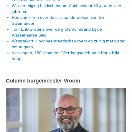
Wijkvereniging Leidschendam-Zuid bestaat 50 jaar en viert
jubileum
Roeland Hillen over de stilstaande wieken van De
Salamander
Tom Erik-Grotens over de grote duinbrand bij de
Wassenaarse Slag
Watertekort: Hoogheemraadschap roept op zuinig met water
om te gaan
Vier dagen, 160 kilometer: Vierdaagsedebutant Karin blikt
terug
Column burgemeester Vroom