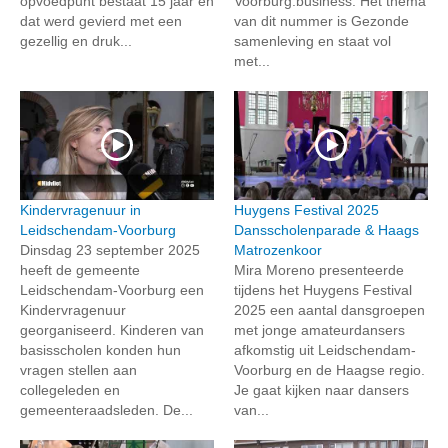
opvoedpunt bestaat 15 jaar en
Voorburg.business. Het thema
dat werd gevierd met een
van dit nummer is Gezonde
gezellig en druk...
samenleving en staat vol
met...
Kindervragenuur in
Huygens Festival 2025
Leidschendam-Voorburg
Dansscholenparade & Haags
Dinsdag 23 september 2025
Matrozenkoor
heeft de gemeente
Mira Moreno presenteerde
Leidschendam-Voorburg een
tijdens het Huygens Festival
Kindervragenuur
2025 een aantal dansgroepen
georganiseerd. Kinderen van
met jonge amateurdansers
basisscholen konden hun
afkomstig uit Leidschendam-
vragen stellen aan
Voorburg en de Haagse regio.
collegeleden en
Je gaat kijken naar dansers
gemeenteraadsleden. De...
van...