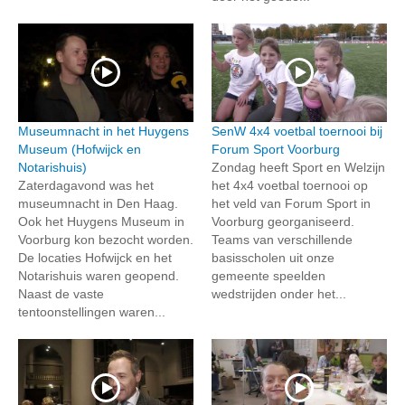
Museumnacht in het Huygens
SenW 4x4 voetbal toernooi bij
Museum (Hofwijck en
Forum Sport Voorburg
Notarishuis)
Zondag heeft Sport en Welzijn
Zaterdagavond was het
het 4x4 voetbal toernooi op
museumnacht in Den Haag.
het veld van Forum Sport in
Ook het Huygens Museum in
Voorburg georganiseerd.
Voorburg kon bezocht worden.
Teams van verschillende
De locaties Hofwijck en het
basisscholen uit onze
Notarishuis waren geopend.
gemeente speelden
Naast de vaste
wedstrijden onder het...
tentoonstellingen waren...