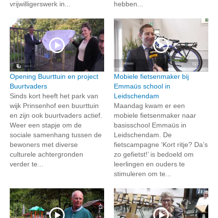
vrijwilligerswerk in...
hebben...
Opening Buurttuin en project
Mobiele fietsenmaker bij
Buurtvaders
Emmaüs school in
Sinds kort heeft het park van
Leidschendam
wijk Prinsenhof een buurttuin
Maandag kwam er een
en zijn ook buurtvaders actief.
mobiele fietsenmaker naar
Weer een stapje om de
basisschool Emmaüs in
sociale samenhang tussen de
Leidschendam. De
bewoners met diverse
fietscampagne ‘Kort ritje? Da’s
culturele achtergronden
zo gefietst!’ is bedoeld om
verder te...
leerlingen en ouders te
stimuleren om te...