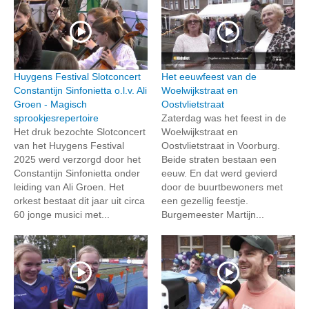
Huygens Festival Slotconcert
Het eeuwfeest van de
Constantijn Sinfonietta o.l.v. Ali
Woelwijkstraat en
Groen - Magisch
Oostvlietstraat
sprookjesrepertoire
Zaterdag was het feest in de
Het druk bezochte Slotconcert
Woelwijkstraat en
van het Huygens Festival
Oostvlietstraat in Voorburg.
2025 werd verzorgd door het
Beide straten bestaan een
Constantijn Sinfonietta onder
eeuw. En dat werd gevierd
leiding van Ali Groen. Het
door de buurtbewoners met
orkest bestaat dit jaar uit circa
een gezellig feestje.
60 jonge musici met...
Burgemeester Martijn...