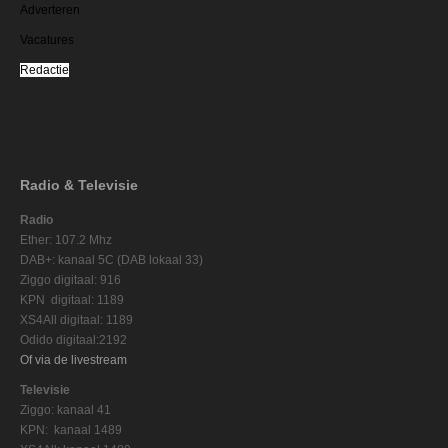
Adverteren
Vacatures
Redactie
Radio & Televisie
Radio
Ether: 107.2 Mhz
DAB+: kanaal 5C (DAB lokaal 33)
Ziggo digitaal: 916
KPN digitaal: 1189
XS4All digitaal: 1189
Odido digitaal:2192
Of via de livestream
Televisie
Ziggo: kanaal 41
KPN: kanaal 1489