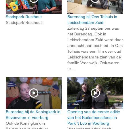
Stadspark Rusthout
Burendag bij Ons Tolhuis in
Stadspark Rusthout
Leidschendam Zuid
Zaterdag 27 september was
het Burendag. Ook in
Leidschendam Zuid werd daar
aandacht aan besteed. In Ons
Tolhuis was een film over oud
Leidschendam te zien van de
familie Vreeswijk. Ook waren
er...
Burendag bij de Koningkerk in
Opening van de eerste editie
Bovenveen in Voorburg
van het Buitenbeestfeest in
Ook de Koningkerk in
Park 't Loo in Voorburg
Bovenveen in Voorburg
Woensdagmiddag heeft