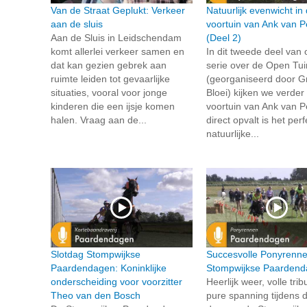
Van de Straat Geplukt: Verkeer
Natuurlijk evenwicht in
aan de sluis
voortuin van Ank van P
Aan de Sluis in Leidschendam
(Deel 2)
komt allerlei verkeer samen en
In dit tweede deel van
dat kan gezien gebrek aan
serie over de Open Tu
ruimte leiden tot gevaarlijke
(georganiseerd door G
situaties, vooral voor jonge
Bloei) kijken we verder
kinderen die een ijsje komen
voortuin van Ank van P
halen. Vraag aan de...
direct opvalt is het per
natuurlijke...
Slotdag Stompwijkse
Succesvolle Ponyrenne
Paardendagen: Koninklijke
Stompwijkse Paarden
onderscheiding voor voorzitter
Heerlijk weer, volle tri
Theo van den Bosch
pure spanning tijdens 