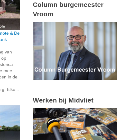
Column burgemeester
Vroom
rmote & De
bank
ng van
 op
storica
je mee
den in de
g. Elke...
Werken bij Midvliet