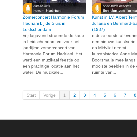
Zomerconcert Harmonie Forum
Kunst in LV: Albert Te
Hadriani bij de Sluis in
Juliana en Bernhard-b
Leidschendam
(1937)
Vrijdagavond stroomde de kade
n deze eerste afleveri
in Leidschendam vol voor het
een nieuwe kunstserie
jaarlijkse zomerconcert van
op Midvliet neemt
Harmonie Forum Hadriani. Het
kunsthistorica Anne Ma
werd een muzikaal feestje op
Boorsma je mee langs
een prachtige locatie aan het
mooiste beelden in de
water! De muzikale...
ruimte van...
Start
Vorige
1
2
3
4
5
6
7
8