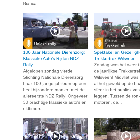
Bianca...
100 Jaar Nationale Dierenzorg:
Spektakel en Gezellighe
Klassieke Auto's Rijden NDZ
Trekkertrek Wilsveen
Rally
Zondag was het weer ti
Afgelopen zondag vierde
de jaarlijkse Trekkertre
Stichting Nationale Dierenzorg
Wilsveen! Midvliet was 
haar 100-jarige jubileum op een
al het geweld op de ba
heel bijzondere manier: met de
sfeer in het publiek vas
allereerste NDZ Rally! Ongeveer
leggen. Tussen de ron
30 prachtige klassieke auto's en
motoren, de...
oldtimers...