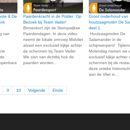
rmote & De
Paardenkracht in de Polder: Op
Groot onderhoud van
ank
Bezoek bij Team Vader!
houtzaagmolen De Sa
Binnenkort zijn de Stompwijkse
deel 1
ng van
Paardendagen. In deze video
Houtzaagmolen De
neemt de lokale omroep Midvliet
Salamander in de
alvast een exclusief kijkje achter
schijnwerpers! Tijden
rie
de schermen bij Team Vader.
Molendag namen we 
 de
We zien van dichtbij hoe de
exclusief kijkje achter
 openbare
paarden worden...
schermen bij de resta
deze unieke historisc
aan de Vliet in...
9
10
Volgende
Einde