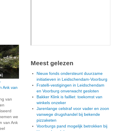
Meest gelezen
Nieuw fonds ondersteunt duurzame
initiatieven in Leidschendam-Voorburg
e
Fratelli-vestigingen in Leidschendam
an Ank van
en Voorburg onverwacht gesloten
Bakker Klink is failliet: toekomst van
ing van
winkels onzeker
pen
Jarenlange celstraf voor vader en zoon
iseerd
vanwege drugshandel bij bekende
 nemen we
pizzaketen
in van Ank
Voorburgs pand mogelijk betrokken bij
eel