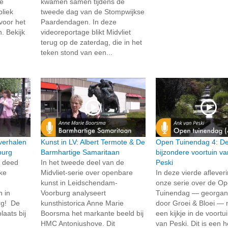
e
kwamen samen tijdens de
liek
tweede dag van de Stompwijkse
voor het
Paardendagen. In deze
. Bekijk
videoreportage blikt Midvliet
terug op de zaterdag, die in het
teken stond van een...
verhalen
Kunst in LV: Albert Termote & De
Open Tuinendag 4: D
burg
Barmhartige Samaritaan
bijzondere voortuin v
t deed
In het tweede deel van de
Peski
jke
Midvliet-serie over openbare
In deze vierde aflever
kunst in Leidschendam-
onze serie over de O
n in
Voorburg analyseert
Tuinendag — georgan
rg! De
kunsthistorica Anne Marie
door Groei & Bloei —
laats bij
Boorsma het markante beeld bij
een kijkje in de voortu
HMC Antoniushove. Dit
van Peski. Dit is een h