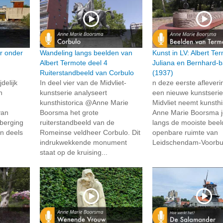
r onder
Wandeling langs beelden van
Kunst in LV: Albert Te
Albert Termote deel 4
Juliana en Bernhard-
Ruiterstandbeeld van Corbulo
(1937)
delijk
In deel vier van de Midvliet-
n deze eerste afleveri
n
kunstserie analyseert
een nieuwe kunstserie
kunsthistorica @Anne Marie
Midvliet neemt kunsthi
van
Boorsma het grote
Anne Marie Boorsma 
rberging
ruiterstandbeeld van de
langs de mooiste beel
n deels
Romeinse veldheer Corbulo. Dit
openbare ruimte van
indrukwekkende monument
Leidschendam-Voorbur
staat op de kruising...