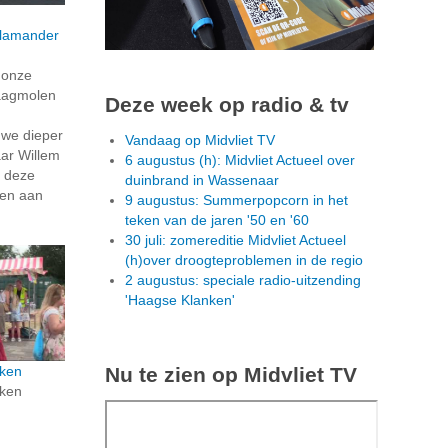
lamander
n onze
aagmolen
Deze week op radio & tv
we dieper
Vandaag op Midvliet TV
aar Willem
6 augustus (h): Midvliet Actueel over
e deze
duinbrand in Wassenaar
len aan
9 augustus: Summerpopcorn in het
teken van de jaren '50 en '60
30 juli: zomereditie Midvliet Actueel
(h)over droogteproblemen in de regio
2 augustus: speciale radio-uitzending
'Haagse Klanken'
Nu te zien op Midvliet TV
ken
ken