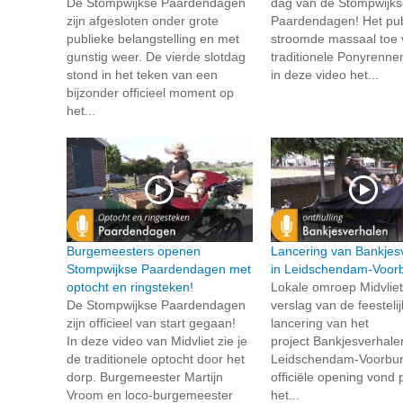
De Stompwijkse Paardendagen
dag van de Stompwijks
zijn afgesloten onder grote
Paardendagen! Het pub
publieke belangstelling en met
stroomde massaal toe 
gunstig weer. De vierde slotdag
traditionele Ponyrennen
stond in het teken van een
in deze video het...
bijzonder officieel moment op
het...
Burgemeesters openen
Lancering van Bankjes
Stompwijkse Paardendagen met
in Leidschendam-Voor
optocht en ringsteken!
Lokale omroep Midvlie
De Stompwijkse Paardendagen
verslag van de feesteli
zijn officieel van start gegaan!
lancering van het
In deze video van Midvliet zie je
project Bankjesverhale
de traditionele optocht door het
Leidschendam-Voorbu
dorp. Burgemeester Martijn
officiële opening vond p
Vroom en loco-burgemeester
het...