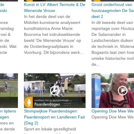
 de
Kunst in LV: Albert Termote & De
Groot onderhoud van
eski
Wenende Vrouw
houtzaagmolen De Sa
In het derde deel van de
deel 2
 onze
Midvliet-kunstserie analyseert
In dit tweede deel va
inendag
kunsthistorica Anne Marie
reportage over Houtz
roei &
Boorsma het indrukwekkende
De Salamander in
 in de
beeld 'De Wenende Vrouw' op
Leidschendam duiken 
eski. Wat
de Oosterbegraafplaats in
de techniek in. Molen
fecte
Voorburg. Dit bijzondere werk...
Bogaerts laat zien ho
unieke historische mo
de...
n tijdens
Stompwijkse Paardendagen:
Opening Doe Mee We
dagen
Paardensport en Landleven Fair
Opening Doe Mee We
bunes en
(Dag 2)
de derde
Sport en lokale gezelligheid