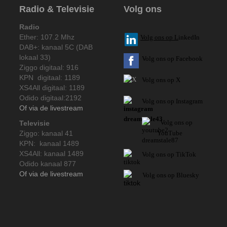
Radio & Televisie
Volg ons
Radio
Ether: 107.2 Mhz
V
olg ons op L
inkedIn
DAB+: kanaal 5C (DAB
lokaal 33)
Volg ons op Facebook
Ziggo digitaal: 916
KPN digitaal: 1189
Volg ons op X
XS4All digitaal: 1189
Odido digitaal:2192
Volg ons op Instagram
Of via de livestream
Volg
ons op
Televisie
Ziggo: kanaal 41
YouTube
KPN: kanaal 1489
XS4All: kanaal 1489
Volg ons op TikTok
Odido kanaal 877
Of via de livestream
Volg ons op Bluesky