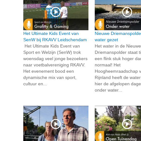
Het Ultimate Kids Event van
Nieuwe Driemanspolde
SenW bij RKAVV Leidschendam
water gezet
Het Ultimate Kids Event van
Het water in de Nieuwe
Sport en Welzijn (SenW) trok
Driemanspolder staat tij
woensdag veel jonge bezoekers
een flink stuk hoger da
naar voetbalvereniging RKAVV.
normaal! Het
Het evenement bood een
Hoogheemraadschap 
dynamische mix van sport,
Rijnland heeft de wate
cultuur en...
hier de afgelopen dage
onder water...