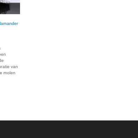
lamander
s
een
 de
uratie van
he molen