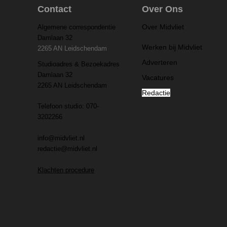
Contact
Over Ons
Over Midvliet
Algemene correspondentie
Damlaan 32
Werken bij Midvliet
2265 AN Leidschendam
Adverteren
Studioadres & Bezoekadres
Damlaan 32
Vacatures
2265 AN Leidschendam
Redactie
Telefoon studio: 070-
3202266
info@midvliet.nl
redactie@midvliet.nl
Klachten procedure