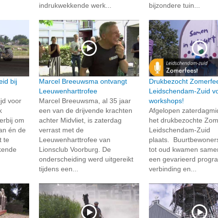
indrukwekkende werk...
bijzondere tuin...
id bij
Marcel Breeuwsma ontvangt
Drukbezocht Zomerfee
Leeuwenharttrofee
Leidschendam-Zuid vo
jd voor
Marcel Breeuwsma, al 35 jaar
workshops!
k
een van de drijvende krachten
Afgelopen zaterdagm
erbij om
achter Midvliet, is zaterdag
het drukbezochte Zome
an én de
verrast met de
Leidschendam-Zuid
t te
Leeuwenharttrofee van
plaats. Buurtbewoner
kende
Lionsclub Voorburg. De
tot oud kwamen same
onderscheiding werd uitgereikt
een gevarieerd progr
tijdens een...
verbinding en...