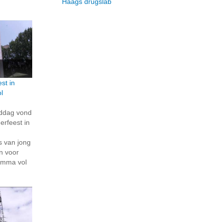
Haags drugslab
st in
l
iddag vond
rfeest in
s van jong
n voor
amma vol