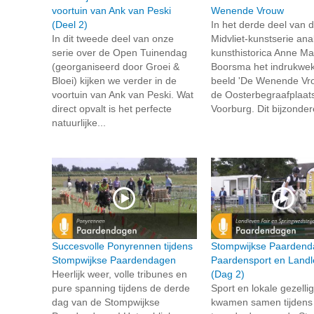
voortuin van Ank van Peski
Wenende Vrouw
(Deel 2)
In het derde deel van 
In dit tweede deel van onze
Midvliet-kunstserie ana
serie over de Open Tuinendag
kunsthistorica Anne Ma
(georganiseerd door Groei &
Boorsma het indrukwe
Bloei) kijken we verder in de
beeld 'De Wenende Vr
voortuin van Ank van Peski. Wat
de Oosterbegraafplaats
direct opvalt is het perfecte
Voorburg. Dit bijzonder
natuurlijke...
Succesvolle Ponyrennen tijdens
Stompwijkse Paardend
Stompwijkse Paardendagen
Paardensport en Landl
Heerlijk weer, volle tribunes en
(Dag 2)
pure spanning tijdens de derde
Sport en lokale gezelli
dag van de Stompwijkse
kwamen samen tijdens