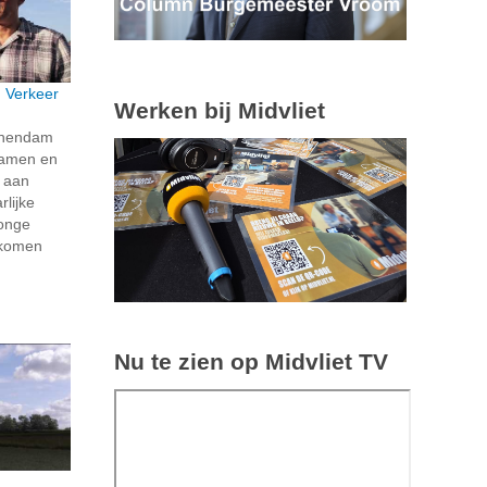
: Verkeer
Werken bij Midvliet
schendam
 samen en
k aan
rlijke
jonge
e komen
Nu te zien op Midvliet TV