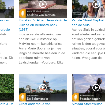
en van
Kunst in LV: Albert Termote & De
Van de Straat Geplukt
Juliana en Bernhard-bank
aan de sluis
Corbulo
(1937)
Aan de Sluis in Leid
liet-
n deze eerste aflevering van
komt allerlei verkeer
een nieuwe kunstserie op
dat kan gezien gebre
Marie
Midvliet neemt kunsthistorica
ruimte leiden tot gevaa
Anne Marie Boorsma je mee
situaties, vooral voor 
e
langs de mooiste beelden in de
kinderen die een ijsj
bulo. Dit
openbare ruimte van
halen. Vraag aan de...
ment
Leidschendam-Voorburg. Elke...
rmote & De
Groot onderhoud van
Slotdag Stompwijkse