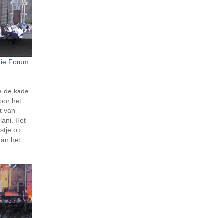
ie Forum
e de kade
oor het
t van
ani. Het
stje op
aan het