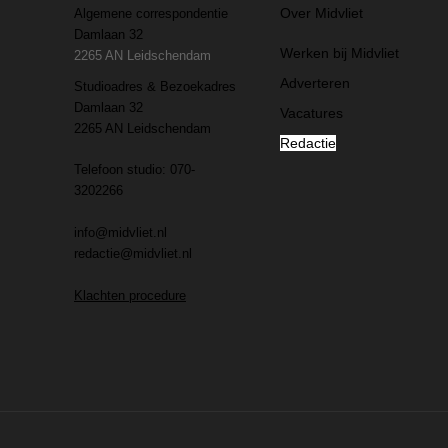
Over Midvliet
Algemene correspondentie
Damlaan 32
Werken bij Midvliet
2265 AN Leidschendam
Adverteren
Studioadres & Bezoekadres
Damlaan 32
Vacatures
2265 AN Leidschendam
Redactie
Telefoon studio: 070-
3202266
info@midvliet.nl
redactie@midvliet.nl
Klachten procedure