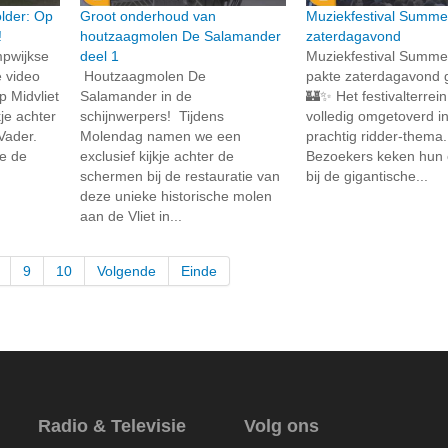
lder: Op
Groot onderhoud van
Muziekfestival Summe
!
houtzaagmolen De Salamander
zaterdagavond
mpwijkse
deel 1
Muziekfestival Summe
 video
Houtzaagmolen De
pakte zaterdagavond g
 Midvliet
Salamander in de
🏰✨ Het festivalterrei
kje achter
schijnwerpers! Tijdens
volledig omgetoverd i
Vader.
Molendag namen we een
prachtig ridder-thema. 
oe de
exclusief kijkje achter de
Bezoekers keken hun 
schermen bij de restauratie van
bij de gigantische...
deze unieke historische molen
aan de Vliet in...
9
10
Volgende
Einde
Radio & Televisie
Volg ons