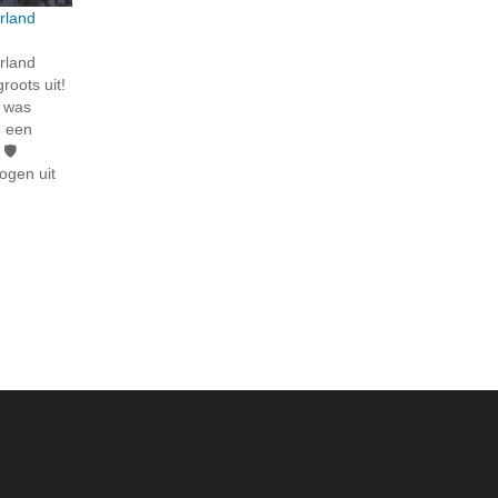
rland
rland
roots uit!
n was
n een
🛡️
ogen uit