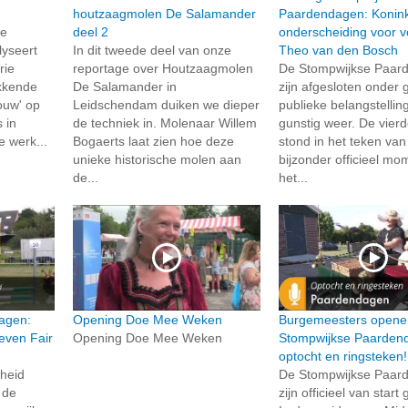
houtzaagmolen De Salamander
Paardendagen: Konink
de
deel 2
onderscheiding voor vo
lyseert
In dit tweede deel van onze
Theo van den Bosch
rie
reportage over Houtzaagmolen
De Stompwijkse Paar
kkende
De Salamander in
zijn afgesloten onder 
ouw' op
Leidschendam duiken we dieper
publieke belangstellin
 in
de techniek in. Molenaar Willem
gunstig weer. De vierd
e werk...
Bogaerts laat zien hoe deze
stond in het teken va
unieke historische molen aan
bijzonder officieel mo
de...
het...
agen:
Opening Doe Mee Weken
Burgemeesters opene
even Fair
Opening Doe Mee Weken
Stompwijkse Paarden
optocht en ringsteken!
gheid
De Stompwijkse Paar
 de
zijn officieel van star