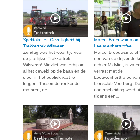
Spektakel en Gezelligheid bij
Marcel Breeuwsma ont
Trekkertrek Wilsveen
Leeuwenharttrofee
Zondag was het weer tijd voor
Marcel Breeuwsma, al 
de jaarlijkse Trekkertrek
een van de drijvende k
Wilsveen! Midvliet was erbij om
achter Midvliet, is zate
al het geweld op de baan én de
verrast met de
sfeer in het publiek vast te
Leeuwenharttrofee van
leggen. Tussen de ronkende
Lionsclub Voorburg. D
motoren, de...
onderscheiding werd ui
tijdens een...