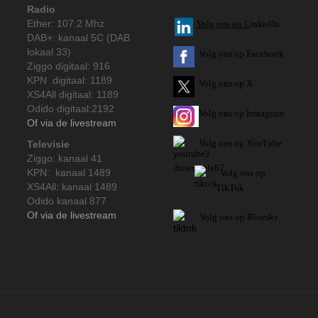
Radio
Ether: 107.2 Mhz
V
olg ons op L
inkedIn
DAB+: kanaal 5C (DAB
lokaal 33)
Volg ons op Facebook
Ziggo digitaal: 916
KPN digitaal: 1189
Volg ons op X
XS4All digitaal: 1189
Odido digitaal:2192
Volg ons op Instagram
Of via de livestream
Volg
ons op
YouTube
Televisie
Ziggo: kanaal 41
KPN: kanaal 1489
Volg ons op
XS4All: kanaal 1489
TikTok
Odido kanaal 877
Of via de livestream
Volg ons op Bluesky