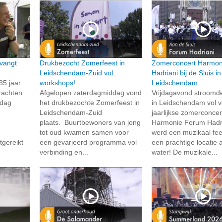
vangt
Drukbezocht Zomerfeest in
Zomerconcert Harmon
Leidschendam-Zuid vol
Hadriani bij de Sluis in
35 jaar
workshops!
Leidschendam
rachten
Afgelopen zaterdagmiddag vond
Vrijdagavond stroomd
rdag
het drukbezochte Zomerfeest in
in Leidschendam vol v
Leidschendam-Zuid
jaarlijkse zomerconcer
plaats. Buurtbewoners van jong
Harmonie Forum Hadri
e
tot oud kwamen samen voor
werd een muzikaal fee
tgereikt
een gevarieerd programma vol
een prachtige locatie 
verbinding en...
water! De muzikale...