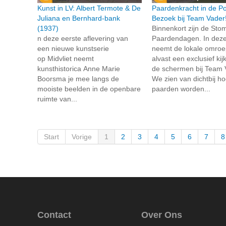
Kunst in LV: Albert Termote & De
Paardenkracht in de Po
Juliana en Bernhard-bank
Bezoek bij Team Vader
(1937)
Binnenkort zijn de Sto
n deze eerste aflevering van
Paardendagen. In deze
een nieuwe kunstserie
neemt de lokale omroep
op Midvliet neemt
alvast een exclusief kij
kunsthistorica Anne Marie
de schermen bij Team 
Boorsma je mee langs de
We zien van dichtbij h
mooiste beelden in de openbare
paarden worden...
ruimte van...
Start
Vorige
1
2
3
4
5
6
7
8
Contact
Over Ons