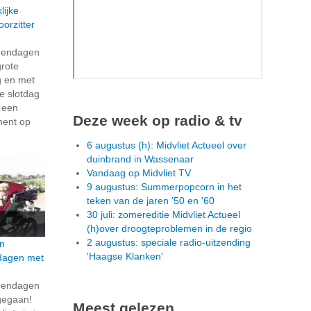
lijke
orzitter
dendagen
grote
g en met
e slotdag
n een
Deze week op radio & tv
ment op
6 augustus (h): Midvliet Actueel over
duinbrand in Wassenaar
Vandaag op Midvliet TV
9 augustus: Summerpopcorn in het
teken van de jaren '50 en '60
30 juli: zomereditie Midvliet Actueel
(h)over droogteproblemen in de regio
2 augustus: speciale radio-uitzending
n
'Haagse Klanken'
dagen met
dendagen
t gegaan!
Meest gelezen