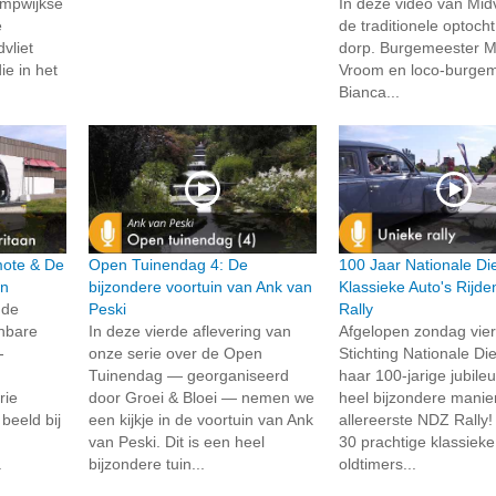
ompwijkse
In deze video van Midvl
e
de traditionele optoch
vliet
dorp. Burgemeester Ma
ie in het
Vroom en loco-burge
Bianca...
rmote & De
Open Tuinendag 4: De
100 Jaar Nationale Di
an
bijzondere voortuin van Ank van
Klassieke Auto's Rijd
 de
Peski
Rally
enbare
In deze vierde aflevering van
Afgelopen zondag vie
-
onze serie over de Open
Stichting Nationale Di
Tuinendag — georganiseerd
haar 100-jarige jubil
rie
door Groei & Bloei — nemen we
heel bijzondere manie
beeld bij
een kijkje in de voortuin van Ank
allereerste NDZ Rally
van Peski. Dit is een heel
30 prachtige klassieke
.
bijzondere tuin...
oldtimers...