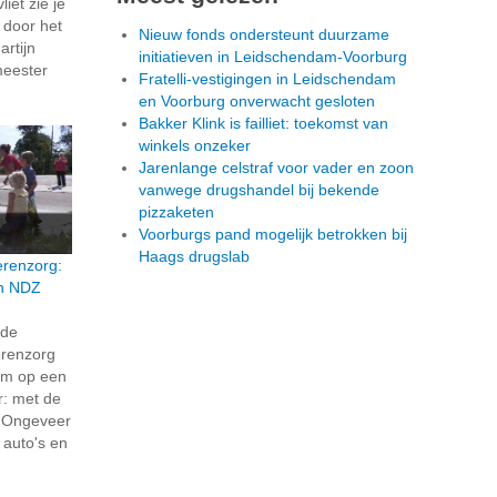
iet zie je
t door het
Nieuw fonds ondersteunt duurzame
rtijn
initiatieven in Leidschendam-Voorburg
meester
Fratelli-vestigingen in Leidschendam
en Voorburg onverwacht gesloten
Bakker Klink is failliet: toekomst van
winkels onzeker
Jarenlange celstraf voor vader en zoon
vanwege drugshandel bij bekende
pizzaketen
Voorburgs pand mogelijk betrokken bij
Haags drugslab
erenzorg:
en NDZ
rde
erenzorg
eum op een
r: met de
! Ongeveer
 auto's en