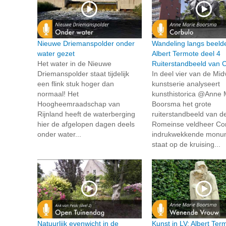
Nieuwe Driemanspolder onder
Wandeling langs beeld
water gezet
Albert Termote deel 4
Het water in de Nieuwe
Ruiterstandbeeld van 
Driemanspolder staat tijdelijk
In deel vier van de Midv
een flink stuk hoger dan
kunstserie analyseert
normaal! Het
kunsthistorica @Anne 
Hoogheemraadschap van
Boorsma het grote
Rijnland heeft de waterberging
ruiterstandbeeld van d
hier de afgelopen dagen deels
Romeinse veldheer Cor
onder water...
indrukwekkende monu
staat op de kruising...
Natuurlijk evenwicht in de
Kunst in LV: Albert Te