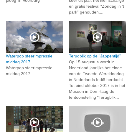
ploeg' in Voorburg
keer dit jaar, het kleinschalige
en gratis festival “Zondag in ’t
park” gehouden....
Waterpop sfeerimpressie
Terugblik op de "Jappentijd"
middag 2017
Op 15 augustus wordt in
Waterpop sfeerimpressie
Nederland jaarlijks het einde
middag 2017
van de Tweede Wereldoorlog
in Nederlands Indië herdacht.
Tot eind oktober 2017 is in het
Museon in Den Haag de
tentoonstelling “Terugblik...