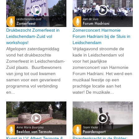
Drukbezocht Zomerfeest in
Zomerconcert Harmonie
Leidschendam-Zuid vol
Forum Hadriani bij de Sluis in
workshops!
Leidschendam
Afgelopen zaterdagmiddag
Vrijdagavond stroomde de
vond het drukbezochte
kade in Leidschendam vol
Zomerfeest in Leidschendam-
voor het jaarlijkse
Zuid plaats. Buurtbewoners
zomerconcert van Harmonie
van jong tot oud kwamen
Forum Hadriani. Het werd een
samen voor een gevarieerd
muzikaal feestje op een
programma vol verbinding
prachtige locatie aan het
en...
water! De muzikale...
Kunst in LV: Albert Termote &
Paardenkracht in de Polder: