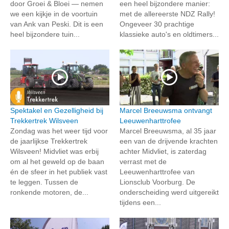
door Groei & Bloei — nemen
een heel bijzondere manier:
we een kijkje in de voortuin
met de allereerste NDZ Rally!
van Ank van Peski. Dit is een
Ongeveer 30 prachtige
heel bijzondere tuin...
klassieke auto's en oldtimers...
Spektakel en Gezelligheid bij
Marcel Breeuwsma ontvangt
Trekkertrek Wilsveen
Leeuwenharttrofee
Zondag was het weer tijd voor
Marcel Breeuwsma, al 35 jaar
de jaarlijkse Trekkertrek
een van de drijvende krachten
Wilsveen! Midvliet was erbij
achter Midvliet, is zaterdag
om al het geweld op de baan
verrast met de
én de sfeer in het publiek vast
Leeuwenharttrofee van
te leggen. Tussen de
Lionsclub Voorburg. De
ronkende motoren, de...
onderscheiding werd uitgereikt
tijdens een...