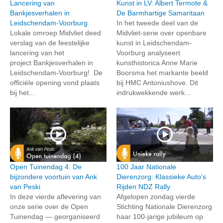
Lancering van
Kunst in LV: Albert Termote &
Bankjesverhalen in
De Barmhartige Samaritaan
Leidschendam-Voorburg
In het tweede deel van de
Lokale omroep Midvliet deed
Midvliet-serie over openbare
verslag van de feestelijke
kunst in Leidschendam-
lancering van het
Voorburg analyseert
project Bankjesverhalen in
kunsthistorica Anne Marie
Leidschendam-Voorburg! De
Boorsma het markante beeld
officiële opening vond plaats
bij HMC Antoniushove. Dit
bij het...
indrukwekkende werk...
Open Tuinendag 4: De
100 Jaar Nationale
bijzondere voortuin van Ank
Dierenzorg: Klassieke Auto's
van Peski
Rijden NDZ Rally
In deze vierde aflevering van
Afgelopen zondag vierde
onze serie over de Open
Stichting Nationale Dierenzorg
Tuinendag — georganiseerd
haar 100-jarige jubileum op