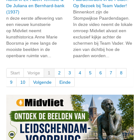
De Juliana en Bernhard-bank
Op Bezoek bij Team Vader!
(1937)
Binnenkort zijn de
n deze eerste aflevering van
Stompwijkse Paardendagen.
een nieuwe kunstserie
In deze video neemt de lokale
op Midvliet neemt
omroep Midvliet alvast een
kunsthistorica Anne Marie
exclusief kijkje achter de
Boorsma je mee langs de
schermen bij Team Vader. We
mooiste beelden in de
zien van dichtbij hoe de
openbare ruimte van...
paarden worden...
Start
Vorige
1
2
3
4
5
6
7
8
9
10
Volgende
Einde