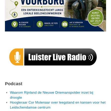
Podcast
Waarom Rijnland de Nieuwe Driemanspolder inzet bij
droogte
Hoogleraar Cor Molenaar over leegstand en kansen voor het
Leidschendamse centrum