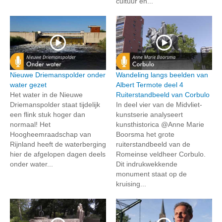
cultuur en...
Nieuwe Driemanspolder onder
Wandeling langs beelden van
water gezet
Albert Termote deel 4
Het water in de Nieuwe
Ruiterstandbeeld van Corbulo
Driemanspolder staat tijdelijk
In deel vier van de Midvliet-
een flink stuk hoger dan
kunstserie analyseert
normaal! Het
kunsthistorica @Anne Marie
Hoogheemraadschap van
Boorsma het grote
Rijnland heeft de waterberging
ruiterstandbeeld van de
hier de afgelopen dagen deels
Romeinse veldheer Corbulo.
onder water...
Dit indrukwekkende
monument staat op de
kruising...