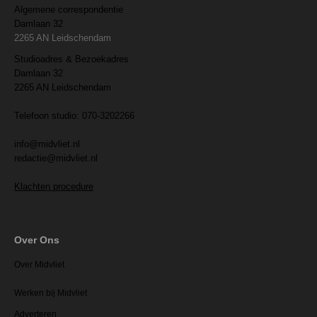
Algemene correspondentie
Damlaan 32
2265 AN Leidschendam
Studioadres & Bezoekadres
Damlaan 32
2265 AN Leidschendam
Telefoon studio: 070-3202266
info@midvliet.nl
redactie@midvliet.nl
Klachten procedure
Over Ons
Over Midvliet
Werken bij Midvliet
Adverteren