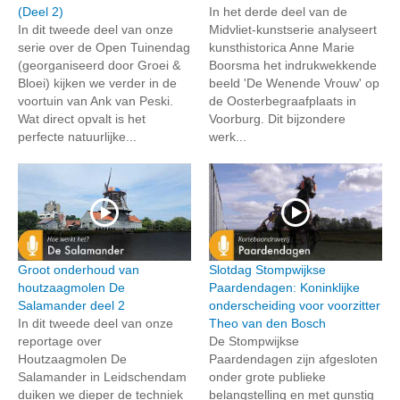
(Deel 2)
In het derde deel van de
In dit tweede deel van onze
Midvliet-kunstserie analyseert
serie over de Open Tuinendag
kunsthistorica Anne Marie
(georganiseerd door Groei &
Boorsma het indrukwekkende
Bloei) kijken we verder in de
beeld 'De Wenende Vrouw' op
voortuin van Ank van Peski.
de Oosterbegraafplaats in
Wat direct opvalt is het
Voorburg. Dit bijzondere
perfecte natuurlijke...
werk...
Groot onderhoud van
Slotdag Stompwijkse
houtzaagmolen De
Paardendagen: Koninklijke
Salamander deel 2
onderscheiding voor voorzitter
In dit tweede deel van onze
Theo van den Bosch
reportage over
De Stompwijkse
Houtzaagmolen De
Paardendagen zijn afgesloten
Salamander in Leidschendam
onder grote publieke
duiken we dieper de techniek
belangstelling en met gunstig