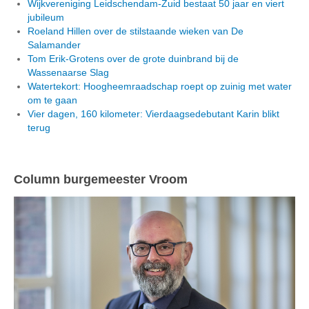
Wijkvereniging Leidschendam-Zuid bestaat 50 jaar en viert
jubileum
Roeland Hillen over de stilstaande wieken van De
Salamander
Tom Erik-Grotens over de grote duinbrand bij de
Wassenaarse Slag
Watertekort: Hoogheemraadschap roept op zuinig met water
om te gaan
Vier dagen, 160 kilometer: Vierdaagsedebutant Karin blikt
terug
Column burgemeester Vroom