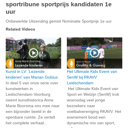
sportribune sportprijs kandidaten 1e
uur
Onbewerkte Uitzending gemist Nominatie Sportprijs 1e uur
Related Videos
Kunst in LV: 'Lezende
Het Ultimate Kids Event van
kinderen' van Marian Gobius
SenW bij RKAVV
In deel 5 van onze serie over
Leidschendam
kunstwerken in
Het Ultimate Kids Event van
Leidschendam-Voorburg
Sport en Welzijn (SenW) trok
neemt kunsthistorica Anne
woensdag veel jonge
Marie Boorsma ons mee naar
bezoekers naar
een bijzonder beeld in de
voetbalvereniging RKAVV. Het
openbare ruimte. Ze vertelt
evenement bood een
het complete verhaal...
dynamische mix van sport,