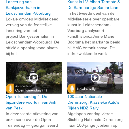
Lancering van
Kunst in LV: Albert Termote &
Bankjesverhalen in
De Barmhartige Samaritaan
Leidschendam-Voorburg
In het tweede deel van de
Lokale omroep Midvliet deed
Midvliet-serie over openbare
verslag van de feestelijke
kunst in Leidschendam-
lancering van het
Voorburg analyseert
project Bankjesverhalen in
kunsthistorica Anne Marie
Leidschendam-Voorburg! De
Boorsma het markante beeld
officiële opening vond plaats
bij HMC Antoniushove. Dit
bij het...
indrukwekkende werk...
Open Tuinendag 4: De
100 Jaar Nationale
bijzondere voortuin van Ank
Dierenzorg: Klassieke Auto's
van Peski
Rijden NDZ Rally
In deze vierde aflevering van
Afgelopen zondag vierde
onze serie over de Open
Stichting Nationale Dierenzorg
Tuinendag — georganiseerd
haar 100-jarige jubileum op