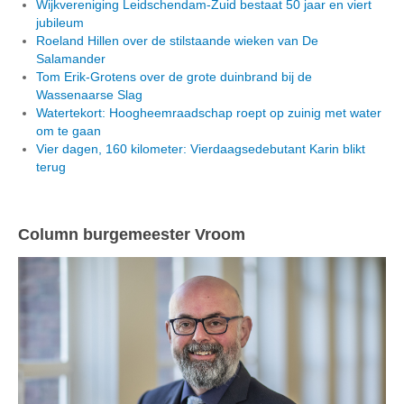
Wijkvereniging Leidschendam-Zuid bestaat 50 jaar en viert
jubileum
Roeland Hillen over de stilstaande wieken van De
Salamander
Tom Erik-Grotens over de grote duinbrand bij de
Wassenaarse Slag
Watertekort: Hoogheemraadschap roept op zuinig met water
om te gaan
Vier dagen, 160 kilometer: Vierdaagsedebutant Karin blikt
terug
Column burgemeester Vroom