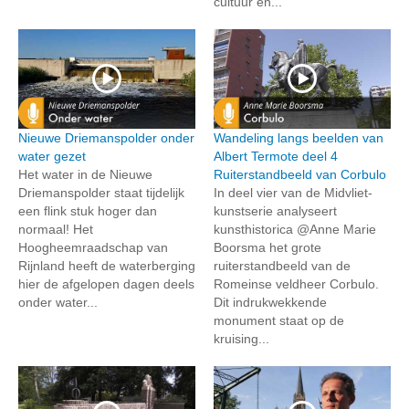
cultuur en...
Nieuwe Driemanspolder onder
Wandeling langs beelden van
water gezet
Albert Termote deel 4
Het water in de Nieuwe
Ruiterstandbeeld van Corbulo
Driemanspolder staat tijdelijk
In deel vier van de Midvliet-
een flink stuk hoger dan
kunstserie analyseert
normaal! Het
kunsthistorica @Anne Marie
Hoogheemraadschap van
Boorsma het grote
Rijnland heeft de waterberging
ruiterstandbeeld van de
hier de afgelopen dagen deels
Romeinse veldheer Corbulo.
onder water...
Dit indrukwekkende
monument staat op de
kruising...