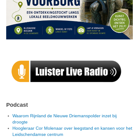
Podcast
Waarom Rijnland de Nieuwe Driemanspolder inzet bij
droogte
Hoogleraar Cor Molenaar over leegstand en kansen voor het
Leidschendamse centrum