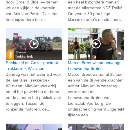
door Groei & Bloei — nemen
een heel bijzondere manier:
we een kijkje in de voortuin
met de allereerste NDZ Rally!
van Ank van Peski. Dit is een
Ongeveer 30 prachtige
heel bijzondere tuin...
klassieke auto's en oldtimers...
Spektakel en Gezelligheid bij
Marcel Breeuwsma ontvangt
Trekkertrek Wilsveen
Leeuwenharttrofee
Zondag was het weer tijd voor
Marcel Breeuwsma, al 35 jaar
de jaarlijkse Trekkertrek
een van de drijvende krachten
Wilsveen! Midvliet was erbij
achter Midvliet, is zaterdag
om al het geweld op de baan
verrast met de
én de sfeer in het publiek vast
Leeuwenharttrofee van
te leggen. Tussen de
Lionsclub Voorburg. De
ronkende motoren, de...
onderscheiding werd uitgereikt
tijdens een...