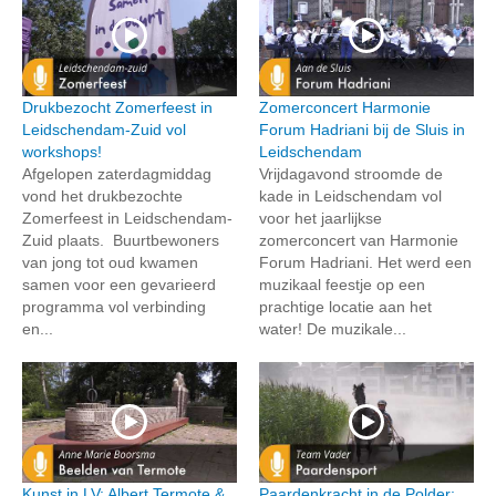
Drukbezocht Zomerfeest in
Zomerconcert Harmonie
Leidschendam-Zuid vol
Forum Hadriani bij de Sluis in
workshops!
Leidschendam
Afgelopen zaterdagmiddag
Vrijdagavond stroomde de
vond het drukbezochte
kade in Leidschendam vol
Zomerfeest in Leidschendam-
voor het jaarlijkse
Zuid plaats. Buurtbewoners
zomerconcert van Harmonie
van jong tot oud kwamen
Forum Hadriani. Het werd een
samen voor een gevarieerd
muzikaal feestje op een
programma vol verbinding
prachtige locatie aan het
en...
water! De muzikale...
Kunst in LV: Albert Termote &
Paardenkracht in de Polder: