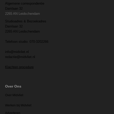
Algemene correspondentie
Damlaan 32
2265 AN Leidschendam
Studioadres & Bezoekadres
Damlaan 32
2265 AN Leidschendam
Telefoon studio: 070-3202266
info@midvliet.nl
redactie@midvliet.nl
Klachten procedure
Over Ons
Over Midvliet
Werken bij Midvliet
Adverteren