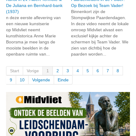
De Juliana en Bernhard-bank
Op Bezoek bij Team Vader!
(1937)
Binnenkort zijn de
n deze eerste aflevering van
Stompwijkse Paardendagen.
een nieuwe kunstserie
In deze video neemt de lokale
op Midvliet neemt
omroep Midvliet alvast een
kunsthistorica Anne Marie
exclusief kijkje achter de
Boorsma je mee langs de
schermen bij Team Vader. We
mooiste beelden in de
zien van dichtbij hoe de
openbare ruimte van...
paarden worden...
Start
Vorige
1
2
3
4
5
6
7
8
9
10
Volgende
Einde