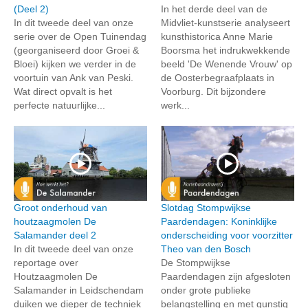
(Deel 2)
In het derde deel van de
In dit tweede deel van onze
Midvliet-kunstserie analyseert
serie over de Open Tuinendag
kunsthistorica Anne Marie
(georganiseerd door Groei &
Boorsma het indrukwekkende
Bloei) kijken we verder in de
beeld 'De Wenende Vrouw' op
voortuin van Ank van Peski.
de Oosterbegraafplaats in
Wat direct opvalt is het
Voorburg. Dit bijzondere
perfecte natuurlijke...
werk...
Groot onderhoud van
Slotdag Stompwijkse
houtzaagmolen De
Paardendagen: Koninklijke
Salamander deel 2
onderscheiding voor voorzitter
In dit tweede deel van onze
Theo van den Bosch
reportage over
De Stompwijkse
Houtzaagmolen De
Paardendagen zijn afgesloten
Salamander in Leidschendam
onder grote publieke
duiken we dieper de techniek
belangstelling en met gunstig