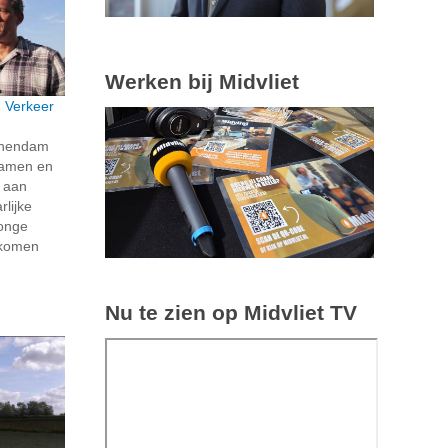
Werken bij Midvliet
: Verkeer
schendam
 samen en
k aan
rlijke
jonge
e komen
Nu te zien op Midvliet TV