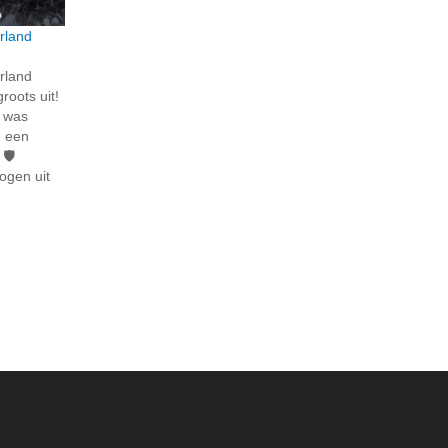
rland
rland
roots uit!
n was
n een
🛡️
ogen uit