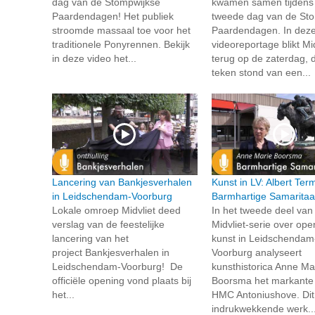
dag van de Stompwijkse
kwamen samen tijdens
Paardendagen! Het publiek
tweede dag van de St
stroomde massaal toe voor het
Paardendagen. In dez
traditionele Ponyrennen. Bekijk
videoreportage blikt Mid
in deze video het...
terug op de zaterdag, d
teken stond van een...
Lancering van Bankjesverhalen
Kunst in LV: Albert Te
in Leidschendam-Voorburg
Barmhartige Samarita
Lokale omroep Midvliet deed
In het tweede deel van
verslag van de feestelijke
Midvliet-serie over op
lancering van het
kunst in Leidschendam
project Bankjesverhalen in
Voorburg analyseert
Leidschendam-Voorburg! De
kunsthistorica Anne Ma
officiële opening vond plaats bij
Boorsma het markante 
het...
HMC Antoniushove. Dit
indrukwekkende werk..