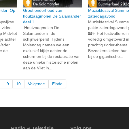
lder: Op
Groot onderhoud van
Muziekfestival Summe
!
houtzaagmolen De Salamander
zaterdagavond
mpwijkse
deel 1
Muziekfestival Summe
 video
Houtzaagmolen De
pakte zaterdagavond g
 Midvliet
Salamander in de
🏰✨ Het festivalterrei
kje achter
schijnwerpers! Tijdens
volledig omgetoverd i
Vader.
Molendag namen we een
prachtig ridder-thema. 
oe de
exclusief kijkje achter de
Bezoekers keken hun 
schermen bij de restauratie van
bij de gigantische...
deze unieke historische molen
aan de Vliet in...
9
10
Volgende
Einde
Radio & Televisie
Volg ons