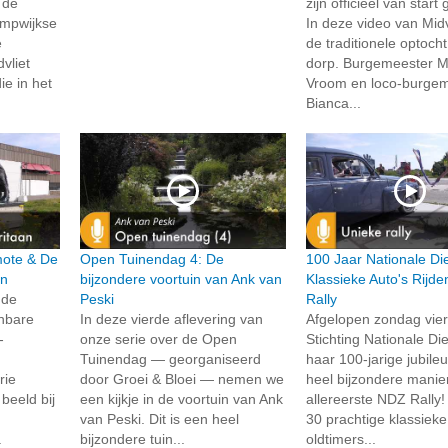
 de
zijn officieel van star
ompwijkse
In deze video van Midvl
e
de traditionele optoch
vliet
dorp. Burgemeester Ma
ie in het
Vroom en loco-burge
Bianca...
rmote & De
Open Tuinendag 4: De
100 Jaar Nationale Di
an
bijzondere voortuin van Ank van
Klassieke Auto's Rijd
 de
Peski
Rally
enbare
In deze vierde aflevering van
Afgelopen zondag vie
-
onze serie over de Open
Stichting Nationale Di
Tuinendag — georganiseerd
haar 100-jarige jubil
rie
door Groei & Bloei — nemen we
heel bijzondere manie
beeld bij
een kijkje in de voortuin van Ank
allereerste NDZ Rally
van Peski. Dit is een heel
30 prachtige klassieke
.
bijzondere tuin...
oldtimers...