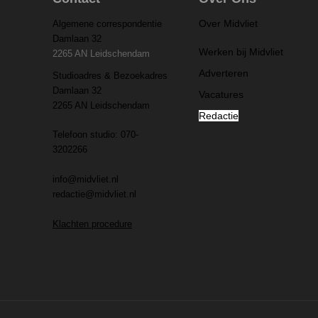
Over Midvliet
Algemene correspondentie
Damlaan 32
Werken bij Midvliet
2265 AN Leidschendam
Adverteren
Studioadres & Bezoekadres
Damlaan 32
Vacatures
2265 AN Leidschendam
Redactie
Telefoon studio: 070-
3202266
info@midvliet.nl
redactie@midvliet.nl
Klachten procedure