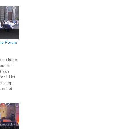
ie Forum
e de kade
oor het
t van
ani. Het
stje op
aan het