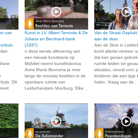
en van
Kunst in LV: Albert Termote & De
Van de Straat Geplukt
Juliana en Bernhard-bank
aan de sluis
Corbulo
(1937)
Aan de Sluis in Leid
liet-
n deze eerste aflevering van
komt allerlei verkeer
een nieuwe kunstserie op
dat kan gezien gebre
Marie
Midvliet neemt kunsthistorica
ruimte leiden tot gevaa
Anne Marie Boorsma je mee
situaties, vooral voor 
e
langs de mooiste beelden in de
kinderen die een ijsj
bulo. Dit
openbare ruimte van
halen. Vraag aan de...
ment
Leidschendam-Voorburg. Elke...