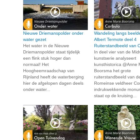
Nieuwe Driemanspolder onder
Wandeling langs beeld
water gezet
Albert Termote deel 4
Het water in de Nieuwe
Ruiterstandbeeld van 
Driemanspolder staat tijdelijk
In deel vier van de Midv
een flink stuk hoger dan
kunstserie analyseert
normaal! Het
kunsthistorica @Anne 
Hoogheemraadschap van
Boorsma het grote
Rijnland heeft de waterberging
ruiterstandbeeld van d
hier de afgelopen dagen deels
Romeinse veldheer Cor
onder water...
indrukwekkende monu
staat op de kruising...