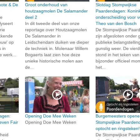
rmote & De
Groot onderhoud van
Slotdag Stompwijkse
houtzaagmolen De Salamander
Paardendagen: Konink
de
deel 2
onderscheiding voor vo
lyseert
In dit tweede deel van onze
Theo van den Bosch
rie
reportage over Houtzaagmolen
De Stompwijkse Paar
kkende
De Salamander in
zijn afgesloten onder 
ouw' op
Leidschendam duiken we dieper
publieke belangstellin
 in
de techniek in. Molenaar Willem
gunstig weer. De vierd
e werk...
Bogaerts laat zien hoe deze
stond in het teken va
unieke historische molen aan
bijzonder officieel mo
de...
het...
agen:
Opening Doe Mee Weken
Burgemeesters opene
even Fair
Opening Doe Mee Weken
Stompwijkse Paarden
optocht en ringsteken!
gheid
De Stompwijkse Paar