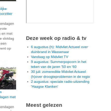
lijke
orzitter
dendagen
grote
g en met
Deze week op radio & tv
e slotdag
n een
6 augustus (h): Midvliet Actueel over
ment op
duinbrand in Wassenaar
Vandaag op Midvliet TV
9 augustus: Summerpopcorn in het
teken van de jaren '50 en '60
30 juli: zomereditie Midvliet Actueel
(h)over droogteproblemen in de regio
2 augustus: speciale radio-uitzending
'Haagse Klanken'
n
dagen met
Meest gelezen
dendagen