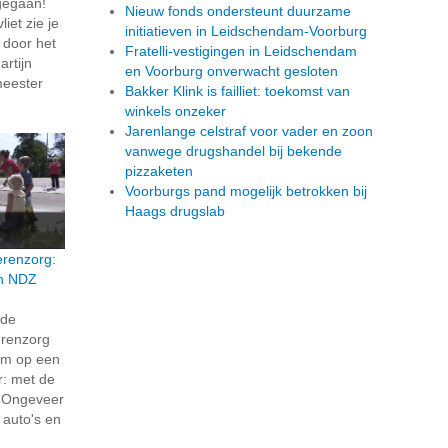
t gegaan!
Nieuw fonds ondersteunt duurzame
iet zie je
initiatieven in Leidschendam-Voorburg
t door het
Fratelli-vestigingen in Leidschendam
rtijn
en Voorburg onverwacht gesloten
meester
Bakker Klink is failliet: toekomst van
winkels onzeker
Jarenlange celstraf voor vader en zoon
vanwege drugshandel bij bekende
pizzaketen
Voorburgs pand mogelijk betrokken bij
Haags drugslab
erenzorg:
en NDZ
rde
erenzorg
eum op een
r: met de
! Ongeveer
 auto's en