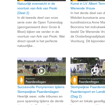
Natuurlijk evenwicht in de
Kunst in LV: Albert Te
voortuin van Ank van Peski
Wenende Vrouw
(Deel 2)
In het derde deel van 
In dit tweede deel van onze
Midvliet-kunstserie ana
serie over de Open Tuinendag
kunsthistorica Anne Ma
(georganiseerd door Groei &
Boorsma het indrukwe
Bloei) kijken we verder in de
beeld 'De Wenende Vr
voortuin van Ank van Peski. Wat
de Oosterbegraafplaats
direct opvalt is het perfecte
Voorburg. Dit bijzonder
natuurlijke...
Succesvolle Ponyrennen tijdens
Stompwijkse Paardend
Stompwijkse Paardendagen
Paardensport en Landl
Heerlijk weer, volle tribunes en
(Dag 2)
pure spanning tijdens de derde
Sport en lokale gezelli