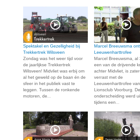
Spektakel en Gezelligheid bij
Marcel Breeuwsma ont
Trekkertrek Wilsveen
Leeuwenharttrofee
Zondag was het weer tijd voor
Marcel Breeuwsma, al 
de jaarlijkse Trekkertrek
een van de drijvende k
Wilsveen! Midvliet was erbij om
achter Midvliet, is zate
al het geweld op de baan én de
verrast met de
sfeer in het publiek vast te
Leeuwenharttrofee van
leggen. Tussen de ronkende
Lionsclub Voorburg. D
motoren, de...
onderscheiding werd ui
tijdens een...