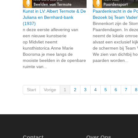
Kunst in LV: Albert Termote & De
Paardenkracht in de Po
Juliana en Bernhard-bank
Bezoek bij Team Vader
(1937)
Binnenkort zijn de Sto
n deze eerste aflevering van
Paardendagen. In deze
een nieuwe kunstserie
neemt de lokale omroep
op Midvliet neemt
alvast een exclusief kij
kunsthistorica Anne Marie
de schermen bij Team 
Boorsma je mee langs de
We zien van dichtbij h
mooiste beelden in de openbare
paarden worden...
ruimte van...
Start
Vorige
1
2
3
4
5
6
7
8
Contact
Over Ons