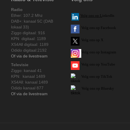
Radio
Ether: 107.2 Mhz
V
olg ons op L
inkedIn
DAB+: kanaal 5C (DAB
lokaal 33)
Volg ons op Facebook
Ziggo digitaal: 916
KPN digitaal: 1189
Volg ons op X
XS4All digitaal: 1189
Odido digitaal:2192
Volg ons op Instagram
Of via de livestream
Volg
ons op
YouTube
Televisie
Ziggo: kanaal 41
KPN: kanaal 1489
Volg ons op TikTok
XS4All: kanaal 1489
Odido kanaal 877
Volg ons op Bluesky
Of via de livestream