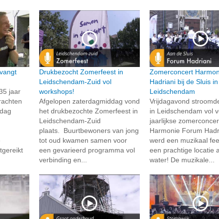
vangt
Drukbezocht Zomerfeest in
Zomerconcert Harmon
Leidschendam-Zuid vol
Hadriani bij de Sluis in
35 jaar
workshops!
Leidschendam
rachten
Afgelopen zaterdagmiddag vond
Vrijdagavond stroomd
rdag
het drukbezochte Zomerfeest in
in Leidschendam vol v
Leidschendam-Zuid
jaarlijkse zomerconcer
plaats. Buurtbewoners van jong
Harmonie Forum Hadri
e
tot oud kwamen samen voor
werd een muzikaal fee
tgereikt
een gevarieerd programma vol
een prachtige locatie 
verbinding en...
water! De muzikale...