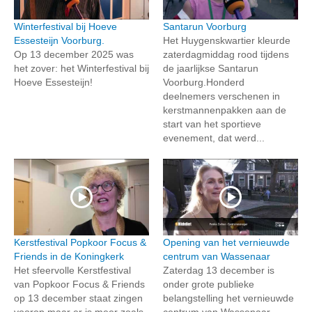
Winterfestival bij Hoeve
Santarun Voorburg
Essesteijn Voorburg.
Het Huygenskwartier kleurde
Op 13 december 2025 was
zaterdagmiddag rood tijdens
het zover: het Winterfestival bij
de jaarlijkse Santarun
Hoeve Essesteijn!
Voorburg.Honderd
deelnemers verschenen in
kerstmannenpakken aan de
start van het sportieve
evenement, dat werd...
Kerstfestival Popkoor Focus &
Opening van het vernieuwde
Friends in de Koningkerk
centrum van Wassenaar
Het sfeervolle Kerstfestival
Zaterdag 13 december is
van Popkoor Focus & Friends
onder grote publieke
op 13 december staat zingen
belangstelling het vernieuwde
voorop maar er is meer zoals
centrum van Wassenaar