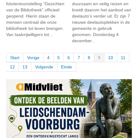
fototentoonstelling “Gezichten
duurzaam en veilig reizen en
van de Bibliotheek” officieel
breidt daarom het aanbod van
geopend. Hierin staan de
deelauto’s verder uit. Er zijn 7
mensen centraal die onze
nieuwe deelautoplekken in de
bibliotheek tot leven brengen.
gemeente in gebruik
Van taalvrijwilligers tot...
genomen. Donderdag 4
december...
Start
Vorige
4
5
6
7
8
9
10
11
12
13
Volgende
Einde