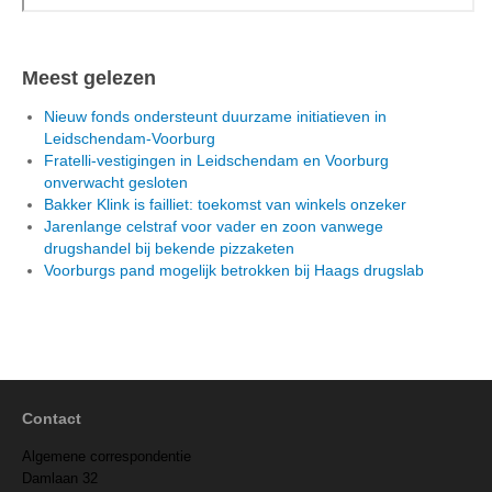
Meest gelezen
Nieuw fonds ondersteunt duurzame initiatieven in
Leidschendam-Voorburg
Fratelli-vestigingen in Leidschendam en Voorburg
onverwacht gesloten
Bakker Klink is failliet: toekomst van winkels onzeker
Jarenlange celstraf voor vader en zoon vanwege
drugshandel bij bekende pizzaketen
Voorburgs pand mogelijk betrokken bij Haags drugslab
Contact
Algemene correspondentie
Damlaan 32