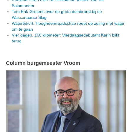
Salamander
Tom Erik-Grotens over de grote duinbrand bij de
Wassenaarse Slag
Watertekort: Hoogheemraadschap roept op zuinig met water
om te gaan
Vier dagen, 160 kilometer: Vierdaagsedebutant Karin blikt
terug
Column burgemeester Vroom