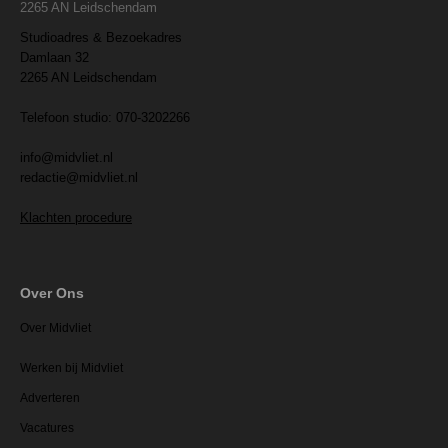
2265 AN Leidschendam
Studioadres & Bezoekadres
Damlaan 32
2265 AN Leidschendam
Telefoon studio: 070-3202266
info@midvliet.nl
redactie@midvliet.nl
Klachten procedure
Over Ons
Over Midvliet
Werken bij Midvliet
Adverteren
Vacatures