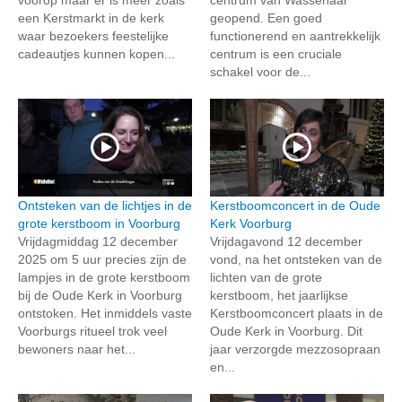
een Kerstmarkt in de kerk
geopend. Een goed
waar bezoekers feestelijke
functionerend en aantrekkelijk
cadeautjes kunnen kopen...
centrum is een cruciale
schakel voor de...
Ontsteken van de lichtjes in de
Kerstboomconcert in de Oude
grote kerstboom in Voorburg
Kerk Voorburg
Vrijdagmiddag 12 december
Vrijdagavond 12 december
2025 om 5 uur precies zijn de
vond, na het ontsteken van de
lampjes in de grote kerstboom
lichten van de grote
bij de Oude Kerk in Voorburg
kerstboom, het jaarlijkse
ontstoken. Het inmiddels vaste
Kerstboomconcert plaats in de
Voorburgs ritueel trok veel
Oude Kerk in Voorburg. Dit
bewoners naar het...
jaar verzorgde mezzosopraan
en...