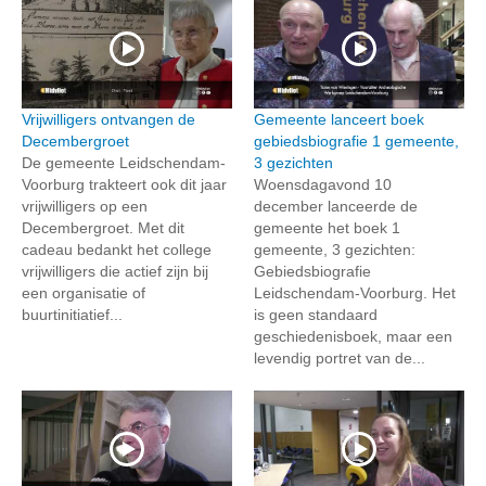
Vrijwilligers ontvangen de
Gemeente lanceert boek
Decembergroet
gebiedsbiografie 1 gemeente,
De gemeente Leidschendam-
3 gezichten
Voorburg trakteert ook dit jaar
Woensdagavond 10
vrijwilligers op een
december lanceerde de
Decembergroet. Met dit
gemeente het boek 1
cadeau bedankt het college
gemeente, 3 gezichten:
vrijwilligers die actief zijn bij
Gebiedsbiografie
een organisatie of
Leidschendam-Voorburg. Het
buurtinitiatief...
is geen standaard
geschiedenisboek, maar een
levendig portret van de...