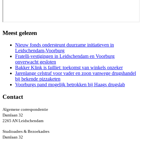
Meest gelezen
Nieuw fonds ondersteunt duurzame initiatieven in
Leidschendam-Voorburg
Fratelli-vestigingen in Leidschendam en Voorburg
onverwacht gesloten
Bakker Klink is failliet: toekomst van winkels onzeker
Jarenlange celstraf voor vader en zoon vanwege drugshandel
bij bekende pizzaketen
Voorburgs pand mogelijk betrokken bij Haags drugslab
Contact
Algemene correspondentie
Damlaan 32
2265 AN Leidschendam
Studioadres & Bezoekadres
Damlaan 32