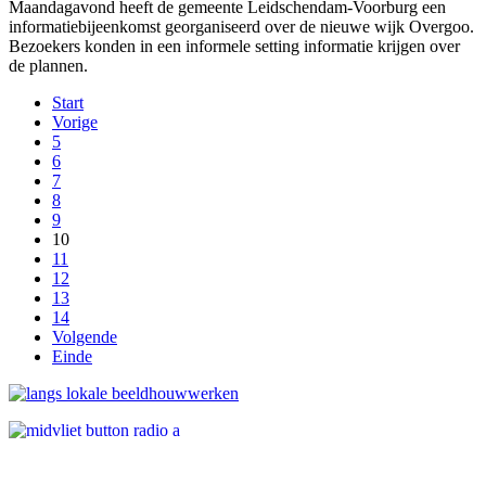
Maandagavond heeft de gemeente Leidschendam-Voorburg een
informatiebijeenkomst georganiseerd over de nieuwe wijk Overgoo.
Bezoekers konden in een informele setting informatie krijgen over
de plannen.
Start
Vorige
5
6
7
8
9
10
11
12
13
14
Volgende
Einde