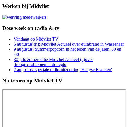
Werken bij Midvliet
Deze week op radio & tv
Vandaag op Midvliet TV
6 augustus (h): Midvliet Actueel over duinbrand in Wassenaar
9 augustus: Summerpopcorn in het teken van de jaren '50 en
'60
30 juli: zomereditie Midvliet Actueel (h)over
droogteproblemen in de regio
2 augustus: speciale radio-uitzending 'Haagse Klanken'
Nu te zien op Midvliet TV