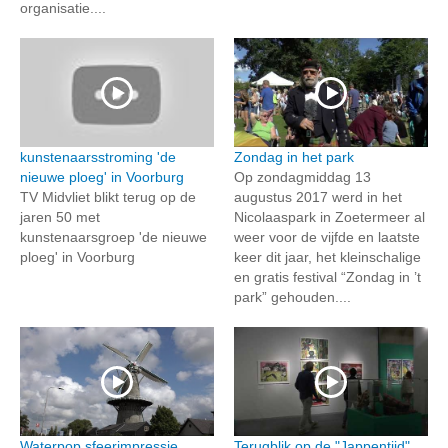
organisatie....
kunstenaarsstroming 'de
Zondag in het park
nieuwe ploeg' in Voorburg
Op zondagmiddag 13
TV Midvliet blikt terug op de
augustus 2017 werd in het
jaren 50 met
Nicolaaspark in Zoetermeer al
kunstenaarsgroep 'de nieuwe
weer voor de vijfde en laatste
ploeg' in Voorburg
keer dit jaar, het kleinschalige
en gratis festival “Zondag in ’t
park” gehouden....
Waterpop sfeerimpressie
Terugblik op de "Jappentijd"