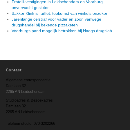
Fratelli-vestigingen in Leidschendam en Voorburg
onverwacht gesloten
Bakker Klink is failliet: toekomst van winkels onzeker
Jarenlange celstraf voor vader en zoon vanwege
drugshandel bij bekende pizzaketen
Voorburgs pand mogelijk betrokken bij Haags drugslab
Contact
Algemene correspondentie
Damlaan 32
2265 AN Leidschendam
Studioadres & Bezoekadres
Damlaan 32
2265 AN Leidschendam
Telefoon studio: 070-3202266