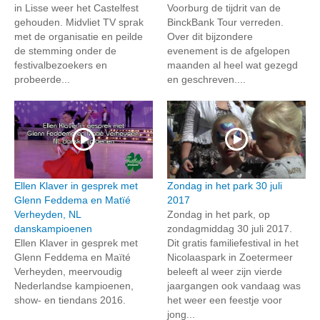
in Lisse weer het Castelfest
Voorburg de tijdrit van de
gehouden. Midvliet TV sprak
BinckBank Tour verreden.
met de organisatie en peilde
Over dit bijzondere
de stemming onder de
evenement is de afgelopen
festivalbezoekers en
maanden al heel wat gezegd
probeerde...
en geschreven....
Ellen Klaver in gesprek met
Zondag in het park 30 juli
Glenn Feddema en Matïé
2017
Verheyden, NL
Zondag in het park, op
danskampioenen
zondagmiddag 30 juli 2017.
Ellen Klaver in gesprek met
Dit gratis familiefestival in het
Glenn Feddema en Maïté
Nicolaaspark in Zoetermeer
Verheyden, meervoudig
beleeft al weer zijn vierde
Nederlandse kampioenen,
jaargangen ook vandaag was
show- en tiendans 2016.
het weer een feestje voor
jong...