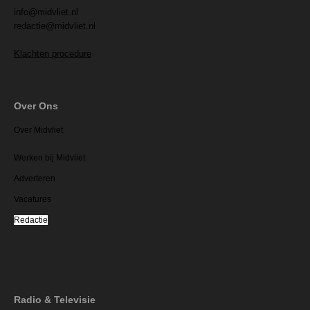
info@midvliet.nl
redactie@midvliet.nl
Klachten procedure
Over Ons
Over Midvliet
Werken bij Midvliet
Adverteren
Vacatures
Redactie
Radio & Televisie