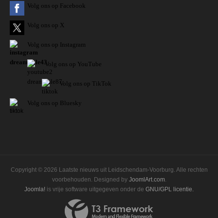
Volg ons op Facebook
Volg ons op X
Volg ons op Instagram
Volg
ons op
YouTube
Volg ons op TikTok
Volg ons op Bluesky
Copyright © 2026 Laatste nieuws uit Leidschendam-Voorburg. Alle rechten
voorbehouden. Designed by
JoomlArt.com
.
Joomla!
is vrije software uitgegeven onder de
GNU/GPL licentie.