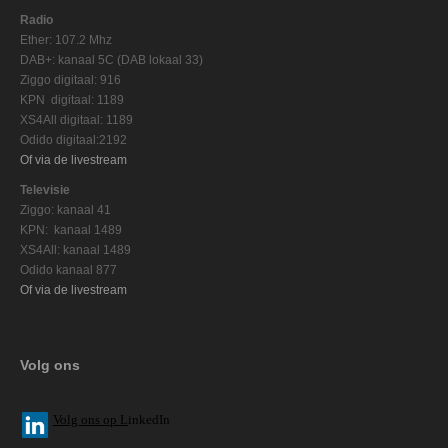
Radio
Ether: 107.2 Mhz
DAB+: kanaal 5C (DAB lokaal 33)
Ziggo digitaal: 916
KPN digitaal: 1189
XS4All digitaal: 1189
Odido digitaal:2192
Of via de livestream
Televisie
Ziggo: kanaal 41
KPN: kanaal 1489
XS4All: kanaal 1489
Odido kanaal 877
Of via de livestream
Volg ons
V
olg ons op L
inkedIn