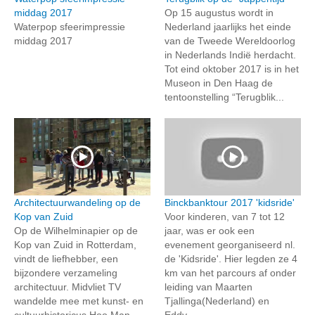
middag 2017
Op 15 augustus wordt in
Waterpop sfeerimpressie
Nederland jaarlijks het einde
middag 2017
van de Tweede Wereldoorlog
in Nederlands Indië herdacht.
Tot eind oktober 2017 is in het
Museon in Den Haag de
tentoonstelling “Terugblik...
Architectuurwandeling op de
Binckbanktour 2017 'kidsride'
Kop van Zuid
Voor kinderen, van 7 tot 12
Op de Wilhelminapier op de
jaar, was er ook een
Kop van Zuid in Rotterdam,
evenement georganiseerd nl.
vindt de liefhebber, een
de 'Kidsride'. Hier legden ze 4
bijzondere verzameling
km van het parcours af onder
architectuur. Midvliet TV
leiding van Maarten
wandelde mee met kunst- en
Tjallinga(Nederland) en
cultuurhistoricus Hoo Man
Eddy...