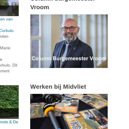
Vroom
den van
Corbulo
vliet-
 Marie
de
bulo. Dit
ument
Werken bij Midvliet
rmote & De