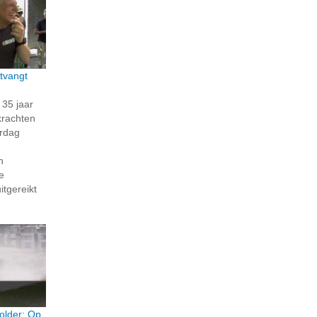
tvangt
35 jaar
krachten
erdag
n
e
itgereikt
older: Op