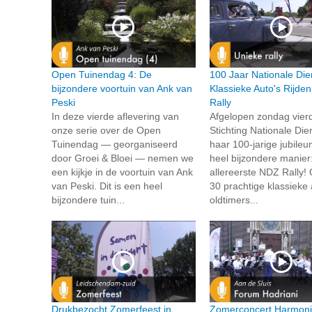
Open Tuinendag 4: De
100 Jaar Nationale Die
bijzondere voortuin van Ank van
Klassieke Auto's Rijde
Peski
Rally
In deze vierde aflevering van
Afgelopen zondag vier
onze serie over de Open
Stichting Nationale Die
Tuinendag — georganiseerd
haar 100-jarige jubile
door Groei & Bloei — nemen we
heel bijzondere manier
een kijkje in de voortuin van Ank
allereerste NDZ Rally!
van Peski. Dit is een heel
30 prachtige klassieke 
bijzondere tuin...
oldtimers...
Drukbezocht Zomerfeest in
Zomerconcert Harmon