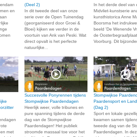
chendam
(Deel 2)
In het derde deel van
samen en
In dit tweede deel van onze
Midvliet-kunstserie an
 aan
serie over de Open Tuinendag
kunsthistorica Anne M
lijke
(georganiseerd door Groei &
Boorsma het indrukw
onge
Bloei) kijken we verder in de
beeld 'De Wenende Vr
 komen
voortuin van Ank van Peski. Wat
de Oosterbegraafplaat
direct opvalt is het perfecte
Voorburg. Dit bijzonde
natuurlijke...
Succesvolle Ponyrennen tijdens
Stompwijkse Paarden
ijke
Stompwijkse Paardendagen
Paardensport en Land
rzitter
Heerlijk weer, volle tribunes en
(Dag 2)
pure spanning tijdens de derde
Sport en lokale gezell
dendagen
dag van de Stompwijkse
kwamen samen tijden
rote
Paardendagen! Het publiek
tweede dag van de St
 en met
stroomde massaal toe voor het
Paardendagen. In de