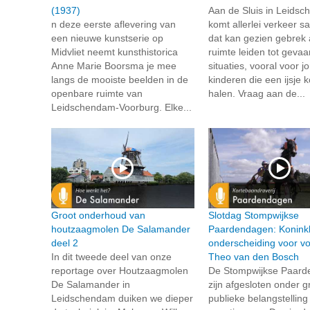
(1937)
Aan de Sluis in Leids
n deze eerste aflevering van
komt allerlei verkeer 
een nieuwe kunstserie op
dat kan gezien gebrek
Midvliet neemt kunsthistorica
ruimte leiden tot gevaar
Anne Marie Boorsma je mee
situaties, vooral voor j
langs de mooiste beelden in de
kinderen die een ijsje
openbare ruimte van
halen. Vraag aan de...
Leidschendam-Voorburg. Elke...
Groot onderhoud van
Slotdag Stompwijkse
houtzaagmolen De Salamander
Paardendagen: Koninkl
deel 2
onderscheiding voor voo
In dit tweede deel van onze
Theo van den Bosch
reportage over Houtzaagmolen
De Stompwijkse Paar
De Salamander in
zijn afgesloten onder g
Leidschendam duiken we dieper
publieke belangstelling