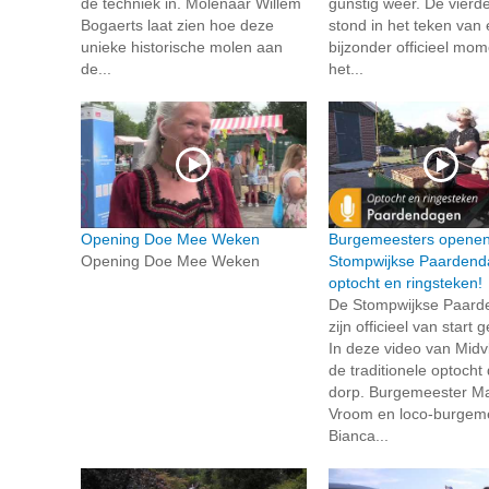
de techniek in. Molenaar Willem
gunstig weer. De vierd
Bogaerts laat zien hoe deze
stond in het teken van
unieke historische molen aan
bijzonder officieel mo
de...
het...
Opening Doe Mee Weken
Burgemeesters opene
Opening Doe Mee Weken
Stompwijkse Paardend
optocht en ringsteken!
De Stompwijkse Paar
zijn officieel van start
In deze video van Midvli
de traditionele optocht
dorp. Burgemeester Mar
Vroom en loco-burgem
Bianca...