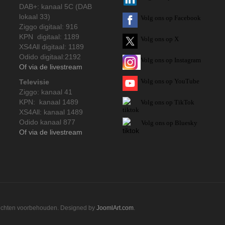
DAB+: kanaal 5C (DAB
lokaal 33)
Volg ons op Facebook
Ziggo digitaal: 916
KPN digitaal: 1189
Volg ons op X
XS4All digitaal: 1189
Odido digitaal:2192
Volg ons op Instagram
Of via de livestream
Volg
ons op
YouTube
Televisie
Ziggo: kanaal 41
KPN: kanaal 1489
Volg ons op TikTok
XS4All: kanaal 1489
Odido kanaal 877
Volg ons op Bluesky
Of via de livestream
rechten voorbehouden. Designed by
JoomlArt.com
.