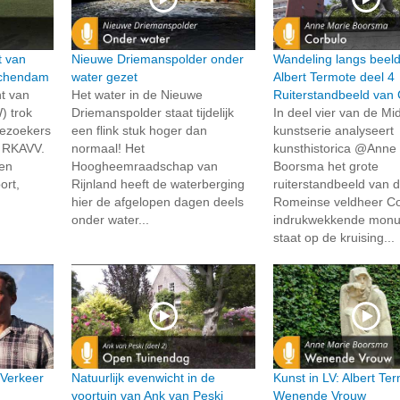
t van
Nieuwe Driemanspolder onder
Wandeling langs beel
schendam
water gezet
Albert Termote deel 4
t van
Het water in de Nieuwe
Ruiterstandbeeld van 
) trok
Driemanspolder staat tijdelijk
In deel vier van de Mid
bezoekers
een flink stuk hoger dan
kunstserie analyseert
g RKAVV.
normaal! Het
kunsthistorica @Anne
en
Hoogheemraadschap van
Boorsma het grote
ort,
Rijnland heeft de waterberging
ruiterstandbeeld van 
hier de afgelopen dagen deels
Romeinse veldheer Cor
onder water...
indrukwekkende mon
staat op de kruising...
 Verkeer
Natuurlijk evenwicht in de
Kunst in LV: Albert Te
voortuin van Ank van Peski
Wenende Vrouw