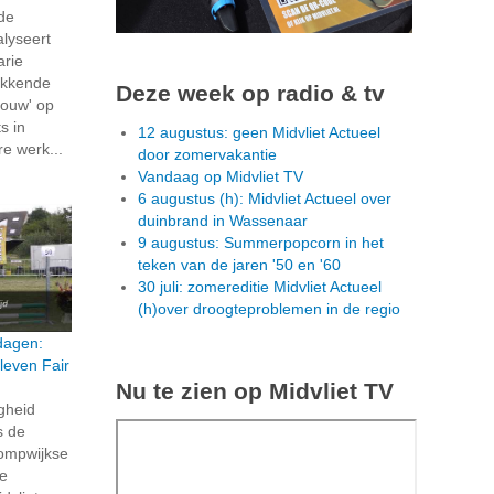
 de
alyseert
arie
ekkende
Deze week op radio & tv
ouw' op
s in
12 augustus: geen Midvliet Actueel
re werk...
door zomervakantie
Vandaag op Midvliet TV
6 augustus (h): Midvliet Actueel over
duinbrand in Wassenaar
9 augustus: Summerpopcorn in het
teken van de jaren '50 en '60
30 juli: zomereditie Midvliet Actueel
(h)over droogteproblemen in de regio
dagen:
leven Fair
Nu te zien op Midvliet TV
igheid
s de
ompwijkse
ze