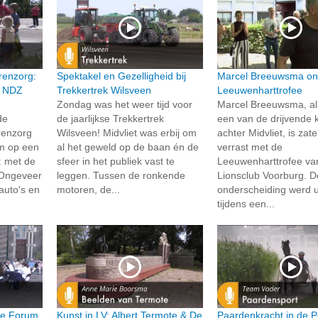
renzorg:
Spektakel en Gezelligheid bij
Marcel Breeuwsma on
n NDZ
Trekkertrek Wilsveen
Leeuwenharttrofee
Zondag was het weer tijd voor
Marcel Breeuwsma, al 
de
de jaarlijkse Trekkertrek
een van de drijvende 
renzorg
Wilsveen! Midvliet was erbij om
achter Midvliet, is zat
um op een
al het geweld op de baan én de
verrast met de
: met de
sfeer in het publiek vast te
Leeuwenharttrofee va
 Ongeveer
leggen. Tussen de ronkende
Lionsclub Voorburg. D
auto's en
motoren, de...
onderscheiding werd u
tijdens een...
ie Forum
Kunst in LV: Albert Termote & De
Paardenkracht in de P