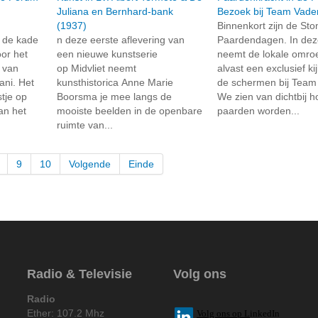
Juliana en Bernhard-bank
Bezoek bij Team Vade
(1937)
Binnenkort zijn de St
 de kade
n deze eerste aflevering van
Paardendagen. In dez
or het
een nieuwe kunstserie
neemt de lokale omroe
t van
op Midvliet neemt
alvast een exclusief ki
ni. Het
kunsthistorica Anne Marie
de schermen bij Team
tje op
Boorsma je mee langs de
We zien van dichtbij 
an het
mooiste beelden in de openbare
paarden worden...
ruimte van...
9
10
Volgende
Einde
Radio & Televisie
Volg ons
Radio
Ether: 107.2 Mhz
V
olg ons op L
inkedIn