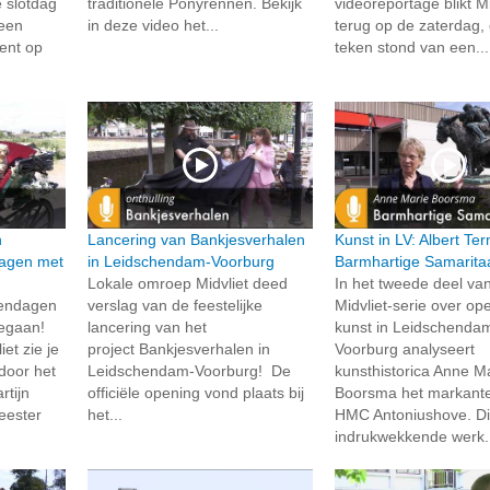
e slotdag
traditionele Ponyrennen. Bekijk
videoreportage blikt Mi
 een
in deze video het...
terug op de zaterdag, 
ment op
teken stond van een...
n
Lancering van Bankjesverhalen
Kunst in LV: Albert Te
agen met
in Leidschendam-Voorburg
Barmhartige Samarita
Lokale omroep Midvliet deed
In het tweede deel va
dendagen
verslag van de feestelijke
Midvliet-serie over o
 gegaan!
lancering van het
kunst in Leidschenda
et zie je
project Bankjesverhalen in
Voorburg analyseert
 door het
Leidschendam-Voorburg! De
kunsthistorica Anne M
tijn
officiële opening vond plaats bij
Boorsma het markante 
eester
het...
HMC Antoniushove. Di
indrukwekkende werk.