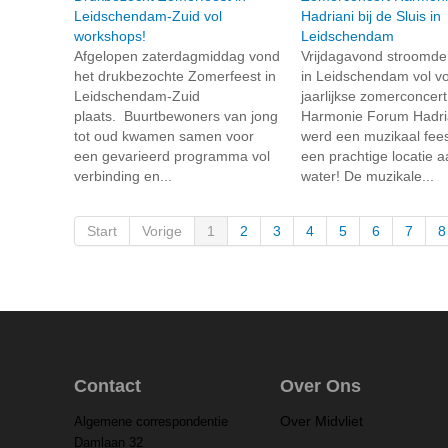
Leidschendam-Zuid vol
Hadriani bij de Sluis in
workshops!
Leidschendam
Afgelopen zaterdagmiddag vond
Vrijdagavond stroomde
het drukbezochte Zomerfeest in
in Leidschendam vol vo
Leidschendam-Zuid
jaarlijkse zomerconcer
plaats. Buurtbewoners van jong
Harmonie Forum Hadria
tot oud kwamen samen voor
werd een muzikaal fees
een gevarieerd programma vol
een prachtige locatie a
verbinding en...
water! De muzikale...
Start
Vorige
1
2
3
4
5
6
7
8
Contact
Over Ons
Over Midvliet
Algemene correspondentie
Damlaan 32