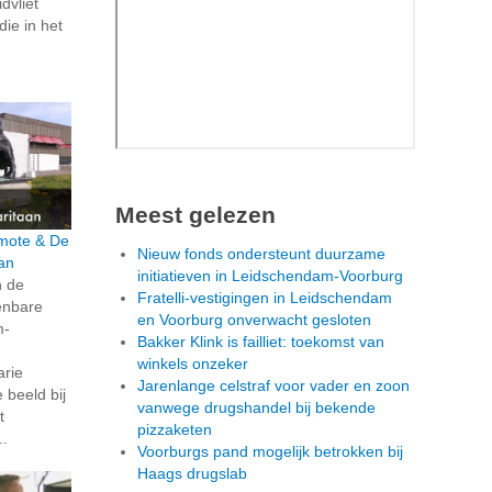
dvliet
die in het
Meest gelezen
rmote & De
Nieuw fonds ondersteunt duurzame
an
initiatieven in Leidschendam-Voorburg
n de
Fratelli-vestigingen in Leidschendam
penbare
en Voorburg onverwacht gesloten
m-
Bakker Klink is failliet: toekomst van
winkels onzeker
arie
Jarenlange celstraf voor vader en zoon
beeld bij
vanwege drugshandel bij bekende
t
pizzaketen
..
Voorburgs pand mogelijk betrokken bij
Haags drugslab