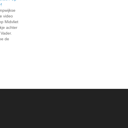
r!
ompwijkse
e video
p Midvliet
jkje achter
 Vader.
hoe de