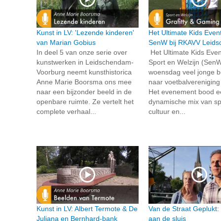
Kunst in LV: 'Lezende kinderen'
Het Ultimate Kids Even
van Marian Gobius
SenW bij RKAVV Leid
In deel 5 van onze serie over
Het Ultimate Kids Even
kunstwerken in Leidschendam-
Sport en Welzijn (SenW
Voorburg neemt kunsthistorica
woensdag veel jonge 
Anne Marie Boorsma ons mee
naar voetbalverenigin
naar een bijzonder beeld in de
Het evenement bood e
openbare ruimte. Ze vertelt het
dynamische mix van sp
complete verhaal...
cultuur en...
Kunst in LV: Albert Termote & De
Van de Straat Geplukt:
Juliana en Bernhard-bank
aan de sluis