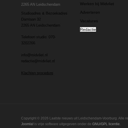
Werken bij Midvliet
2265 AN Leidschendam
Adverteren
Studioadres & Bezoekadres
Damlaan 32
Vacatures
2265 AN Leidschendam
Redactie
Telefoon studio: 070-
3202266
info@midvliet.nl
redactie@midvliet.nl
Klachten procedure
Copyright © 2026 Laatste nieuws uit Leidschendam-Voorburg. Alle 
Joomla!
is vrije software uitgegeven onder de
GNU/GPL licentie.