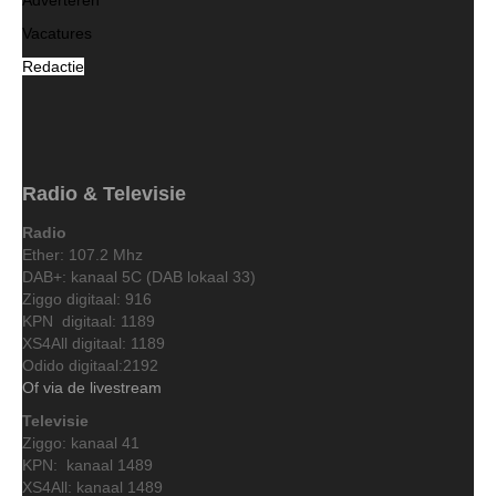
Vacatures
Redactie
Radio & Televisie
Radio
Ether: 107.2 Mhz
DAB+: kanaal 5C (DAB lokaal 33)
Ziggo digitaal: 916
KPN digitaal: 1189
XS4All digitaal: 1189
Odido digitaal:2192
Of via de livestream
Televisie
Ziggo: kanaal 41
KPN: kanaal 1489
XS4All: kanaal 1489