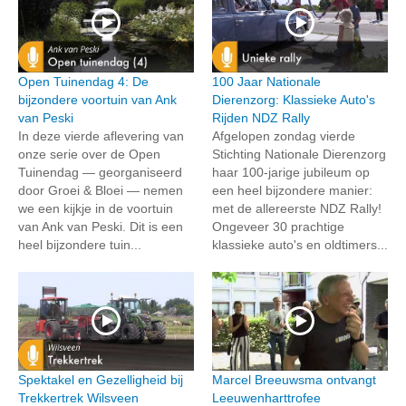
Open Tuinendag 4: De
100 Jaar Nationale
bijzondere voortuin van Ank
Dierenzorg: Klassieke Auto's
van Peski
Rijden NDZ Rally
In deze vierde aflevering van
Afgelopen zondag vierde
onze serie over de Open
Stichting Nationale Dierenzorg
Tuinendag — georganiseerd
haar 100-jarige jubileum op
door Groei & Bloei — nemen
een heel bijzondere manier:
we een kijkje in de voortuin
met de allereerste NDZ Rally!
van Ank van Peski. Dit is een
Ongeveer 30 prachtige
heel bijzondere tuin...
klassieke auto's en oldtimers...
Spektakel en Gezelligheid bij
Marcel Breeuwsma ontvangt
Trekkertrek Wilsveen
Leeuwenharttrofee