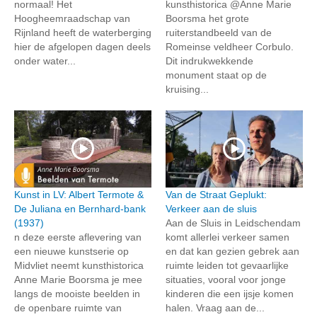
normaal! Het
kunsthistorica @Anne Marie
Hoogheemraadschap van
Boorsma het grote
Rijnland heeft de waterberging
ruiterstandbeeld van de
hier de afgelopen dagen deels
Romeinse veldheer Corbulo.
onder water...
Dit indrukwekkende
monument staat op de
kruising...
Kunst in LV: Albert Termote &
Van de Straat Geplukt:
De Juliana en Bernhard-bank
Verkeer aan de sluis
(1937)
Aan de Sluis in Leidschendam
n deze eerste aflevering van
komt allerlei verkeer samen
een nieuwe kunstserie op
en dat kan gezien gebrek aan
Midvliet neemt kunsthistorica
ruimte leiden tot gevaarlijke
Anne Marie Boorsma je mee
situaties, vooral voor jonge
langs de mooiste beelden in
kinderen die een ijsje komen
de openbare ruimte van
halen. Vraag aan de...