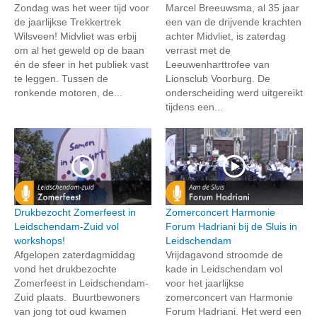
Zondag was het weer tijd voor
Marcel Breeuwsma, al 35 jaar
de jaarlijkse Trekkertrek
een van de drijvende krachten
Wilsveen! Midvliet was erbij
achter Midvliet, is zaterdag
om al het geweld op de baan
verrast met de
én de sfeer in het publiek vast
Leeuwenharttrofee van
te leggen. Tussen de
Lionsclub Voorburg. De
ronkende motoren, de...
onderscheiding werd uitgereikt
tijdens een...
Drukbezocht Zomerfeest in
Zomerconcert Harmonie
Leidschendam-Zuid vol
Forum Hadriani bij de Sluis in
workshops!
Leidschendam
Afgelopen zaterdagmiddag
Vrijdagavond stroomde de
vond het drukbezochte
kade in Leidschendam vol
Zomerfeest in Leidschendam-
voor het jaarlijkse
Zuid plaats. Buurtbewoners
zomerconcert van Harmonie
van jong tot oud kwamen
Forum Hadriani. Het werd een