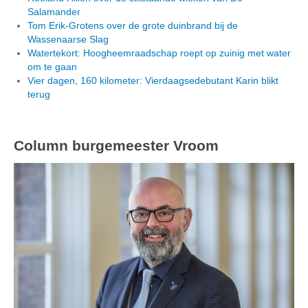
Salamander
Tom Erik-Grotens over de grote duinbrand bij de
Wassenaarse Slag
Watertekort: Hoogheemraadschap roept op zuinig met water
om te gaan
Vier dagen, 160 kilometer: Vierdaagsedebutant Karin blikt
terug
Column burgemeester Vroom