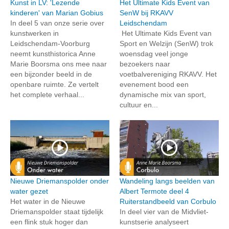
Kunst in LV: 'Lezende
Het Ultimate Kids Event van
kinderen' van Marian Gobius
SenW bij RKAVV
In deel 5 van onze serie over
Leidschendam
kunstwerken in
Het Ultimate Kids Event van
Leidschendam-Voorburg
Sport en Welzijn (SenW) trok
neemt kunsthistorica Anne
woensdag veel jonge
Marie Boorsma ons mee naar
bezoekers naar
een bijzonder beeld in de
voetbalvereniging RKAVV. Het
openbare ruimte. Ze vertelt
evenement bood een
het complete verhaal...
dynamische mix van sport,
cultuur en...
Nieuwe Driemanspolder onder
Wandeling langs beelden van
water gezet
Albert Termote deel 4
Het water in de Nieuwe
Ruiterstandbeeld van Corbulo
Driemanspolder staat tijdelijk
In deel vier van de Midvliet-
een flink stuk hoger dan
kunstserie analyseert