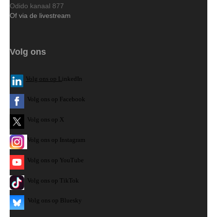
Odido kanaal 877
Of via de livestream
Volg ons
V
olg ons op L
inkedIn
Volg ons op Facebook
Volg ons op X
Volg ons op Instagram
Volg
ons op
YouTube
Volg ons op TikTok
Volg ons op Bluesky