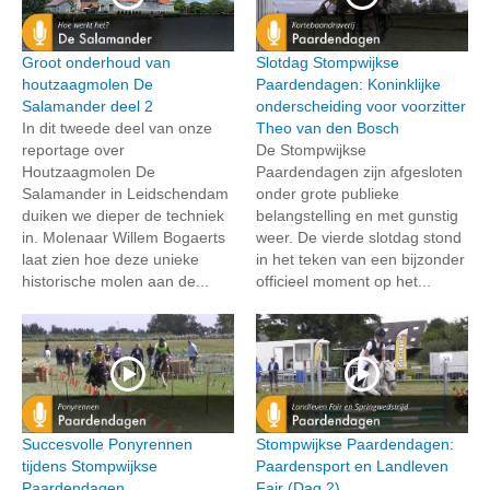
Groot onderhoud van
Slotdag Stompwijkse
houtzaagmolen De
Paardendagen: Koninklijke
Salamander deel 2
onderscheiding voor voorzitter
In dit tweede deel van onze
Theo van den Bosch
reportage over
De Stompwijkse
Houtzaagmolen De
Paardendagen zijn afgesloten
Salamander in Leidschendam
onder grote publieke
duiken we dieper de techniek
belangstelling en met gunstig
in. Molenaar Willem Bogaerts
weer. De vierde slotdag stond
laat zien hoe deze unieke
in het teken van een bijzonder
historische molen aan de...
officieel moment op het...
Succesvolle Ponyrennen
Stompwijkse Paardendagen:
tijdens Stompwijkse
Paardensport en Landleven
Paardendagen
Fair (Dag 2)