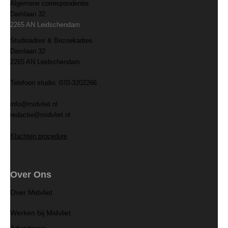
Algemene correspondentie
Damlaan 32
2265 AN Leidschendam
Studioadres & Bezoekadres
Damlaan 32
2265 AN Leidschendam
Telefoon studio: 070-3202266
info@midvliet.nl
redactie@midvliet.nl
Klachten procedure
Over Ons
Over Midvliet
Werken bij Midvliet
Adverteren