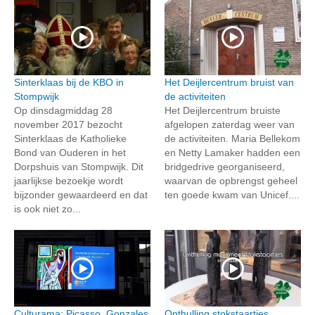
Sinterklaas bij de KBO in
Het Deijlercentrum bruist van
Stompwijk
de activiteiten
Op dinsdagmiddag 28
Het Deijlercentrum bruiste
november 2017 bezocht
afgelopen zaterdag weer van
Sinterklaas de Katholieke
de activiteiten. Maria Bellekom
Bond van Ouderen in het
en Netty Lamaker hadden een
Dorpshuis van Stompwijk. Dit
bridgedrive georganiseerd,
jaarlijkse bezoekje wordt
waarvan de opbrengst geheel
bijzonder gewaardeerd en dat
ten goede kwam van Unicef....
is ook niet zo...
Culturama: Picasso, Gonzales
Onthulling stokstaartjes