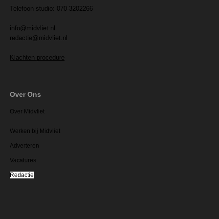
Telefoon studio: 070-3202266
info@midvliet.nl
redactie@midvliet.nl
Klachten procedure
Over Ons
Over Midvliet
Werken bij Midvliet
Adverteren
Vacatures
Redactie