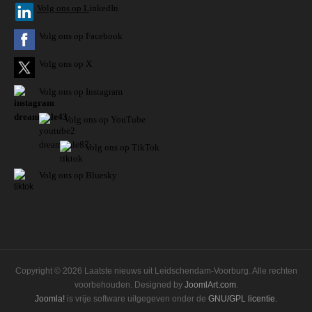
V
olg ons op L
inkedIn
Volg ons op Facebook
Volg ons op X
Volg ons op Instagram
Volg
ons op
YouTube
Volg ons op TikTok
Volg ons op Bluesky
Copyright © 2026 Laatste nieuws uit Leidschendam-Voorburg. Alle rechten
voorbehouden. Designed by
JoomlArt.com
.
Joomla!
is vrije software uitgegeven onder de
GNU/GPL licentie.