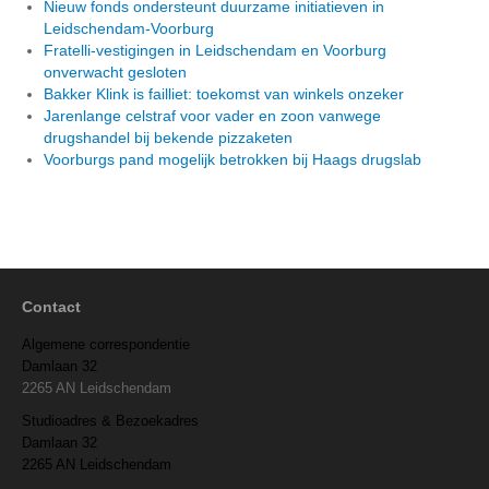
Nieuw fonds ondersteunt duurzame initiatieven in
Leidschendam-Voorburg
Fratelli-vestigingen in Leidschendam en Voorburg
onverwacht gesloten
Bakker Klink is failliet: toekomst van winkels onzeker
Jarenlange celstraf voor vader en zoon vanwege
drugshandel bij bekende pizzaketen
Voorburgs pand mogelijk betrokken bij Haags drugslab
Contact
Algemene correspondentie
Damlaan 32
2265 AN Leidschendam
Studioadres & Bezoekadres
Damlaan 32
2265 AN Leidschendam