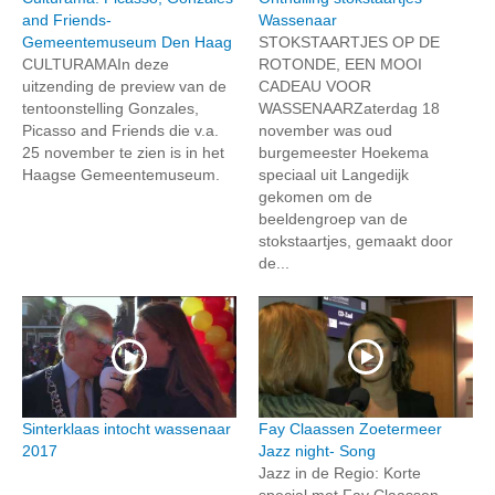
and Friends-
Wassenaar
Gemeentemuseum Den Haag
STOKSTAARTJES OP DE
CULTURAMAIn deze
ROTONDE, EEN MOOI
uitzending de preview van de
CADEAU VOOR
tentoonstelling Gonzales,
WASSENAARZaterdag 18
Picasso and Friends die v.a.
november was oud
25 november te zien is in het
burgemeester Hoekema
Haagse Gemeentemuseum.
speciaal uit Langedijk
gekomen om de
beeldengroep van de
stokstaartjes, gemaakt door
de...
Sinterklaas intocht wassenaar
Fay Claassen Zoetermeer
2017
Jazz night- Song
Jazz in de Regio: Korte
special met Fay Claassen.