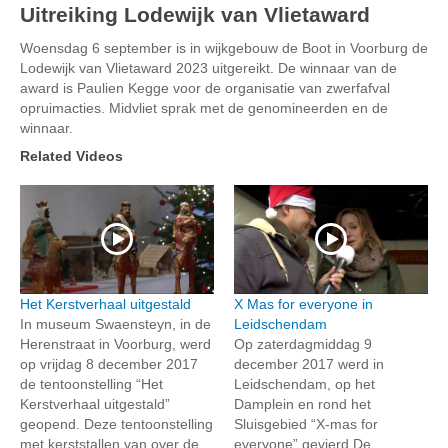
Uitreiking Lodewijk van Vlietaward
Woensdag 6 september is in wijkgebouw de Boot in Voorburg de
Lodewijk van Vlietaward 2023 uitgereikt. De winnaar van de
award is Paulien Kegge voor de organisatie van zwerfafval
opruimacties. Midvliet sprak met de genomineerden en de
winnaar.
Related Videos
Het Kerstverhaal uitgestald
X Mas for everyone in
In museum Swaensteyn, in de
Leidschendam
Herenstraat in Voorburg, werd
Op zaterdagmiddag 9
op vrijdag 8 december 2017
december 2017 werd in
de tentoonstelling “Het
Leidschendam, op het
Kerstverhaal uitgestald”
Damplein en rond het
geopend. Deze tentoonstelling
Sluisgebied “X-mas for
met kerststallen van over de...
everyone” gevierd.De