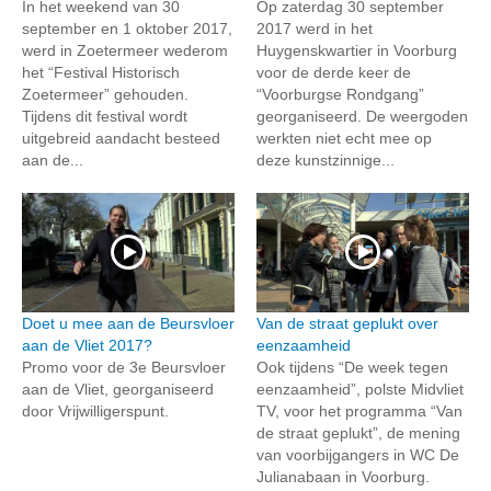
In het weekend van 30
Op zaterdag 30 september
september en 1 oktober 2017,
2017 werd in het
werd in Zoetermeer wederom
Huygenskwartier in Voorburg
het “Festival Historisch
voor de derde keer de
Zoetermeer” gehouden.
“Voorburgse Rondgang”
Tijdens dit festival wordt
georganiseerd. De weergoden
uitgebreid aandacht besteed
werkten niet echt mee op
aan de...
deze kunstzinnige...
Doet u mee aan de Beursvloer
Van de straat geplukt over
aan de Vliet 2017?
eenzaamheid
Promo voor de 3e Beursvloer
Ook tijdens “De week tegen
aan de Vliet, georganiseerd
eenzaamheid”, polste Midvliet
door Vrijwilligerspunt.
TV, voor het programma “Van
de straat geplukt”, de mening
van voorbijgangers in WC De
Julianabaan in Voorburg.