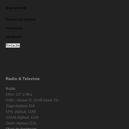
Over Midvliet
Werken bij Midvliet
Adverteren
Vacatures
Redactie
Radio & Televisie
Radio
Ether: 107.2 Mhz
DAB+: kanaal 5C (DAB lokaal 33)
Ziggo digitaal: 916
KPN digitaal: 1189
XS4All digitaal: 1189
Odido digitaal:2192
Of via de livestream