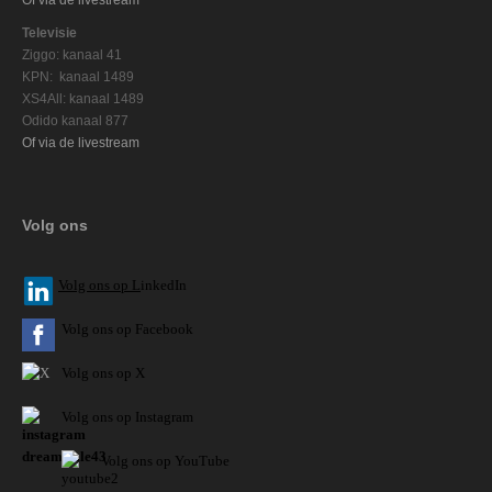
Televisie
Ziggo: kanaal 41
KPN: kanaal 1489
XS4All: kanaal 1489
Odido kanaal 877
Of via de livestream
Volg ons
V
olg ons op L
inkedIn
Volg ons op Facebook
Volg ons op X
Volg ons op Instagram
Volg
ons op
YouTube