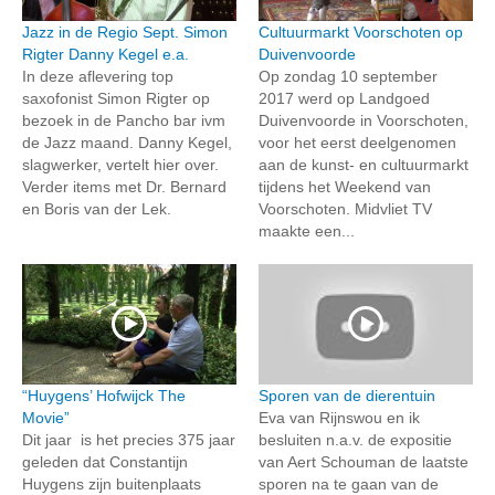
Jazz in de Regio Sept. Simon
Cultuurmarkt Voorschoten op
Rigter Danny Kegel e.a.
Duivenvoorde
In deze aflevering top
Op zondag 10 september
saxofonist Simon Rigter op
2017 werd op Landgoed
bezoek in de Pancho bar ivm
Duivenvoorde in Voorschoten,
de Jazz maand. Danny Kegel,
voor het eerst deelgenomen
slagwerker, vertelt hier over.
aan de kunst- en cultuurmarkt
Verder items met Dr. Bernard
tijdens het Weekend van
en Boris van der Lek.
Voorschoten. Midvliet TV
maakte een...
“Huygens’ Hofwijck The
Sporen van de dierentuin
Movie”
Eva van Rijnswou en ik
Dit jaar is het precies 375 jaar
besluiten n.a.v. de expositie
geleden dat Constantijn
van Aert Schouman de laatste
Huygens zijn buitenplaats
sporen na te gaan van de