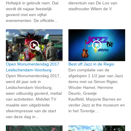
Hofwijck in gebruik nam. Dat
dierentuin van De Loo van
wordt dit najaar feestelijk
stadhouder Wilem de V.
gevierd met een vijftal
evenementen. De officiële...
Open Monumentendag 2017
Best off Jazz in de Regio
Leidschendam-Voorburg
Een compilatie van de
Open Monumentendag 2017,
afgelopen 1 1/2 jaar van Jazz
werd dit jaar ook in
items met oa Simon Rigter,
Leidschendam-Voorburg,
Wouter Hamel, Hermine
weer uitbundig gevierd, mettal
Deurlo, Greetje
van activiteiten. Midvliet TV
Kauffeld, Marjorie Barnes en
maakte een uitgebreide
verder Jazz at the museum en
sfeerimpressie van de start
in het Torentje....
van deze dag in...