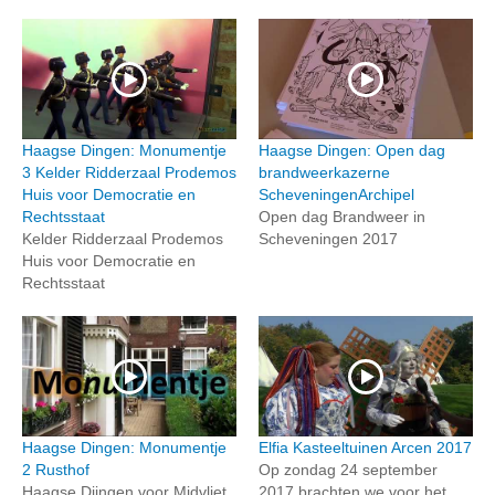
Haagse Dingen: Monumentje
Haagse Dingen: Open dag
3 Kelder Ridderzaal Prodemos
brandweerkazerne
Huis voor Democratie en
ScheveningenArchipel
Rechtsstaat
Open dag Brandweer in
Kelder Ridderzaal Prodemos
Scheveningen 2017
Huis voor Democratie en
Rechtsstaat
Haagse Dingen: Monumentje
Elfia Kasteeltuinen Arcen 2017
2 Rusthof
Op zondag 24 september
Haagse Diingen voor Midvliet
2017 brachten we voor het