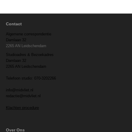
Contact
Algemene correspondentie
Damlaan 32
2265 AN Leidschendam
Studioadres & Bezoekadres
Damlaan 32
2265 AN Leidschendam
Telefoon studio: 070-3202266
info@midvliet.nl
redactie@midvliet.nl
Klachten procedure
Over Ons