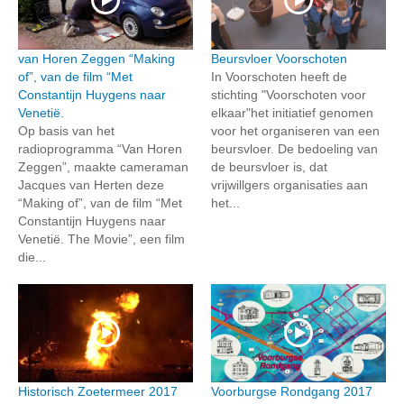
van Horen Zeggen “Making
Beursvloer Voorschoten
of”, van de film “Met
In Voorschoten heeft de
Constantijn Huygens naar
stichting "Voorschoten voor
Venetië.
elkaar"het initiatief genomen
Op basis van het
voor het organiseren van een
radioprogramma “Van Horen
beursvloer. De bedoeling van
Zeggen”, maakte cameraman
de beursvloer is, dat
Jacques van Herten deze
vrijwillgers organisaties aan
“Making of”, van de film “Met
het...
Constantijn Huygens naar
Venetië. The Movie”, een film
die...
Historisch Zoetermeer 2017
Voorburgse Rondgang 2017