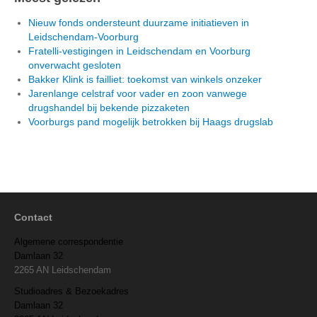
Nieuw fonds ondersteunt duurzame initiatieven in
Leidschendam-Voorburg
Fratelli-vestigingen in Leidschendam en Voorburg
onverwacht gesloten
Bakker Klink is failliet: toekomst van winkels onzeker
Jarenlange celstraf voor vader en zoon vanwege
drugshandel bij bekende pizzaketen
Voorburgs pand mogelijk betrokken bij Haags drugslab
Contact
Algemene correspondentie
Damlaan 32
2265 AN Leidschendam
Studioadres & Bezoekadres
Damlaan 32