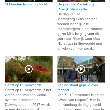
St Maarten lampionoptocht
Dag van de Mantelzorg
Rijswijk Stervoorde
De dag van de
Mantelzorg.Eens per jaar
worden landelijk alle
mantelzorgers in het zonnetje
gezet.Midvliet ging voor dit
jaar naar Rijswijk waar Max
Nierstrasz in Stervoorde met
enkelen van hun sprak.
Herfst op Duivenvoorde
Van de straat geplukt over
Herfst op Duivenvoorde is het
respect
vierde deel van een vierluik
Van 7 - 12 november is het de
over de seizoenen op
“Week van respect”. Hoe is
Duivenvoorde. In 2017 wordt
het vandaag de dag gesteld
er met de tentoonstelling
met het respect voor elkaar in