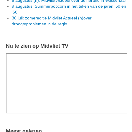
6 augustus (h): Midvliet Actueel over duinbrand in Wassenaar
9 augustus: Summerpopcorn in het teken van de jaren '50 en
'60
30 juli: zomereditie Midvliet Actueel (h)over
droogteproblemen in de regio
Nu te zien op Midvliet TV
Meest gelezen