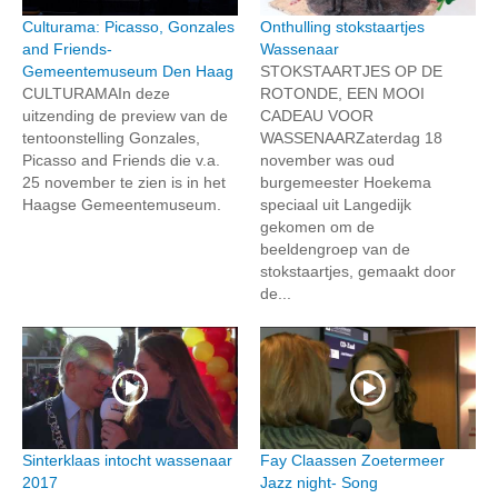
Culturama: Picasso, Gonzales
Onthulling stokstaartjes
and Friends-
Wassenaar
Gemeentemuseum Den Haag
STOKSTAARTJES OP DE
CULTURAMAIn deze
ROTONDE, EEN MOOI
uitzending de preview van de
CADEAU VOOR
tentoonstelling Gonzales,
WASSENAARZaterdag 18
Picasso and Friends die v.a.
november was oud
25 november te zien is in het
burgemeester Hoekema
Haagse Gemeentemuseum.
speciaal uit Langedijk
gekomen om de
beeldengroep van de
stokstaartjes, gemaakt door
de...
Sinterklaas intocht wassenaar
Fay Claassen Zoetermeer
2017
Jazz night- Song