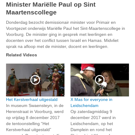
Minister Mariëlle Paul op Sint
Maartenscollege
Donderdag bezocht demissionair minister voor Primair en
Voortgezet onderwijs Mariëlle Paul het Sint-Maartenscollege in
Voorburg. De minister ging in gesprek met leerlingen en
docenten over het conflict tussen Israël en Hamas. Midvliet
sprak na afloop met de minister, docent en leerlingen.
Related Videos
Het Kerstverhaal uitgestald
X Mas for everyone in
In museum Swaensteyn, in de
Leidschendam
Herenstraat in Voorburg, werd
Op zaterdagmiddag 9
op vrijdag 8 december 2017
december 2017 werd in
de tentoonstelling “Het
Leidschendam, op het
Kerstverhaal uitgestald”
Damplein en rond het