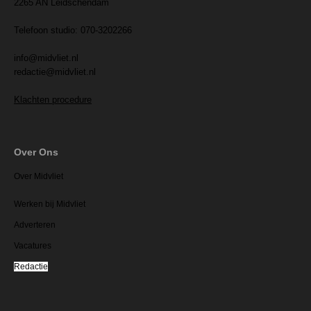
2265 AN Leidschendam
Telefoon studio: 070-3202266
info@midvliet.nl
redactie@midvliet.nl
Klachten procedure
Over Ons
Over Midvliet
Werken bij Midvliet
Adverteren
Vacatures
Redactie