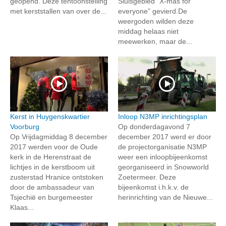
geopend. Deze tentoonstelling
Sluisgebied “X-mas for
met kerststallen van over de...
everyone” gevierd.De
weergoden wilden deze
middag helaas niet
meewerken, maar de...
Kerst in Huygenskwartier
Inloop N3MP inrichtingsplan
Voorburg
Op donderdagavond 7
Op Vrijdagmiddag 8 december
december 2017 werd er door
2017 werden voor de Oude
de projectorganisatie N3MP
kerk in de Herenstraat de
weer een inloopbijeenkomst
lichtjes in de kerstboom uit
georganiseerd in Snowworld
zusterstad Hranice ontstoken
Zoetermeer. Deze
door de ambassadeur van
bijeenkomst i.h.k.v. de
Tsjechië en burgemeester
herinrichting van de Nieuwe...
Klaas...