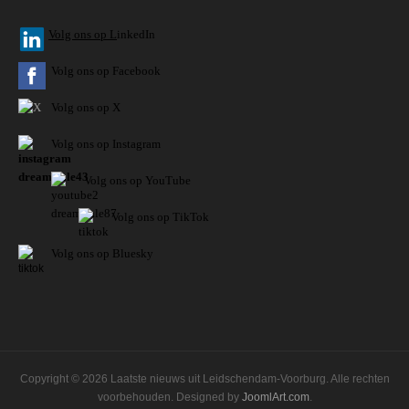
V
olg ons op L
inkedIn
Volg ons op Facebook
Volg ons op X
Volg ons op Instagram
Volg
ons op
YouTube
Volg ons op TikTok
Volg ons op Bluesky
Copyright © 2026 Laatste nieuws uit Leidschendam-Voorburg. Alle rechten
voorbehouden. Designed by
JoomlArt.com
.