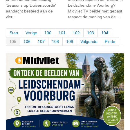
‘Seasons op Duivenvoorde’
Leidschendam-Voorburg?
aandacht besteed aan de
Midvliet TV peilde met gepast
vier...
respect de mening van de...
Start
Vorige
100
101
102
103
104
105
106
107
108
109
Volgende
Einde