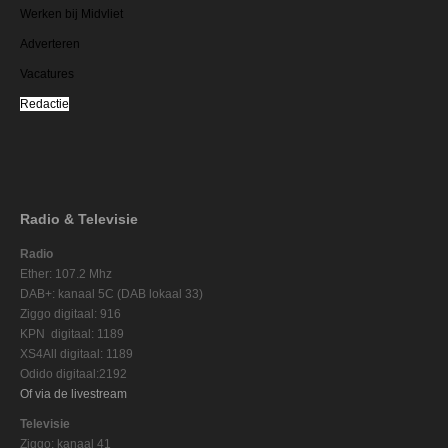
Werken bij Midvliet
Adverteren
Vacatures
Redactie
Radio & Televisie
Radio
Ether: 107.2 Mhz
DAB+: kanaal 5C (DAB lokaal 33)
Ziggo digitaal: 916
KPN digitaal: 1189
XS4All digitaal: 1189
Odido digitaal:2192
Of via de livestream
Televisie
Ziggo: kanaal 41