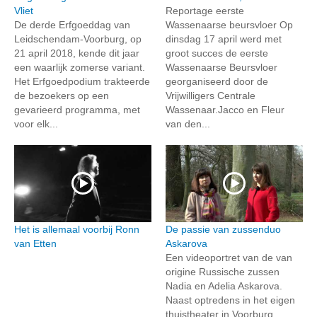
Vliet
Reportage eerste
De derde Erfgoeddag van
Wassenaarse beursvloer Op
Leidschendam-Voorburg, op
dinsdag 17 april werd met
21 april 2018, kende dit jaar
groot succes de eerste
een waarlijk zomerse variant.
Wassenaarse Beursvloer
Het Erfgoedpodium trakteerde
georganiseerd door de
de bezoekers op een
Vrijwilligers Centrale
gevarieerd programma, met
Wassenaar.Jacco en Fleur
voor elk...
van den...
Het is allemaal voorbij Ronn
De passie van zussenduo
van Etten
Askarova
Een videoportret van de van
origine Russische zussen
Nadia en Adelia Askarova.
Naast optredens in het eigen
thuistheater in Voorburg,