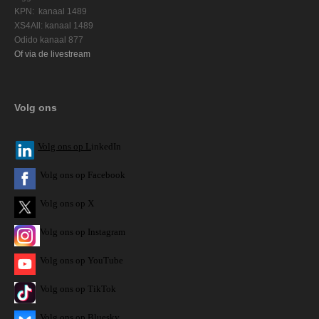
KPN: kanaal 1489
XS4All: kanaal 1489
Odido kanaal 877
Of via de livestream
Volg ons
V
olg ons op L
inkedIn
Volg ons op Facebook
Volg ons op X
Volg ons op Instagram
Volg
ons op
YouTube
Volg ons op TikTok
Volg ons op Bluesky