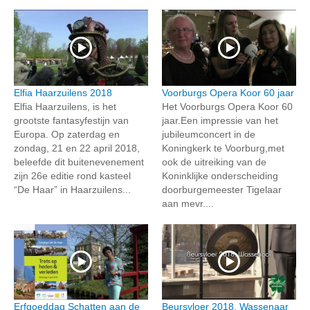
Elfia Haarzuilens 2018
Voorburgs Opera Koor 60 jaar
Elfia Haarzuilens, is het
Het Voorburgs Opera Koor 60
grootste fantasyfestijn van
jaar.Een impressie van het
Europa. Op zaterdag en
jubileumconcert in de
zondag, 21 en 22 april 2018,
Koningkerk te Voorburg,met
beleefde dit buitenevenement
ook de uitreiking van de
zijn 26e editie rond kasteel
Koninklijke onderscheiding
“De Haar” in Haarzuilens...
doorburgemeester Tigelaar
aan mevr....
Erfgoeddag Schatten aan de
Beursvloer 2018, Wassenaar