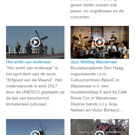
geven beide zussen ook
piano- en orgellessen en de
concerten...
Het ambt van molenaar
Jazz Middag Wassenaar
“Het ambt van molenaar” is
Muziekacademie Den Haag
het april-item van de serie
organiseerde i.s.m.
“Erfgoed van de Maand”. Het
Cultuurcentrum BplusC in
molenaarsvak is eind 2017
Wassenaar e.o. een
door de UNESCO geplaatst op
muziekmiddag 8 april bij Café
de lijst van beschermd
Rooie Cor in Wassenaar.
immaterieel cultureel...
Diverse bands o.l.v. Anja
Nielsen en Victor Borkent,...