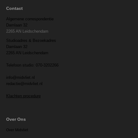
Contact
Algemene correspondentie
Damlaan 32
2265 AN Leidschendam
Studioadres & Bezoekadres
Damlaan 32
2265 AN Leidschendam
Telefoon studio: 070-3202266
info@midvliet.nl
redactie@midvliet.nl
Klachten procedure
Over Ons
Over Midvliet