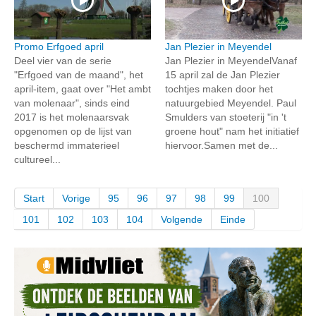
Promo Erfgoed april
Jan Plezier in Meyendel
Deel vier van de serie
Jan Plezier in MeyendelVanaf
"Erfgoed van de maand", het
15 april zal de Jan Plezier
april-item, gaat over "Het ambt
tochtjes maken door het
van molenaar", sinds eind
natuurgebied Meyendel. Paul
2017 is het molenaarsvak
Smulders van stoeterij "in 't
opgenomen op de lijst van
groene hout" nam het initiatief
beschermd immaterieel
hiervoor.Samen met de...
cultureel...
Start
Vorige
95
96
97
98
99
100
101
102
103
104
Volgende
Einde