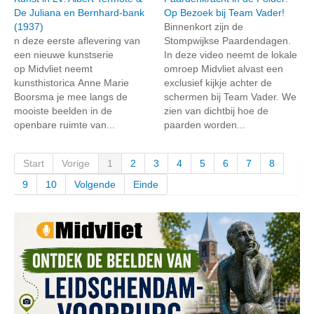
De Juliana en Bernhard-bank
Op Bezoek bij Team Vader!
(1937)
Binnenkort zijn de
n deze eerste aflevering van
Stompwijkse Paardendagen.
een nieuwe kunstserie
In deze video neemt de lokale
op Midvliet neemt
omroep Midvliet alvast een
kunsthistorica Anne Marie
exclusief kijkje achter de
Boorsma je mee langs de
schermen bij Team Vader. We
mooiste beelden in de
zien van dichtbij hoe de
openbare ruimte van...
paarden worden...
Start
Vorige
1
2
3
4
5
6
7
8
9
10
Volgende
Einde