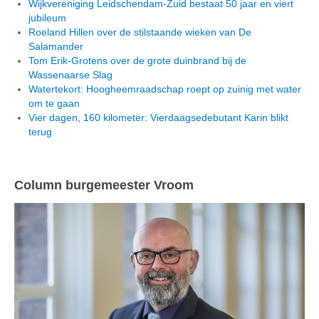
Wijkvereniging Leidschendam-Zuid bestaat 50 jaar en viert
jubileum
Roeland Hillen over de stilstaande wieken van De
Salamander
Tom Erik-Grotens over de grote duinbrand bij de
Wassenaarse Slag
Watertekort: Hoogheemraadschap roept op zuinig met water
om te gaan
Vier dagen, 160 kilometer: Vierdaagsedebutant Karin blikt
terug
Column burgemeester Vroom