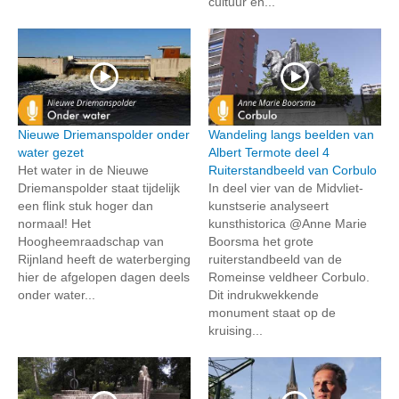
cultuur en...
Nieuwe Driemanspolder onder
Wandeling langs beelden van
water gezet
Albert Termote deel 4
Het water in de Nieuwe
Ruiterstandbeeld van Corbulo
Driemanspolder staat tijdelijk
In deel vier van de Midvliet-
een flink stuk hoger dan
kunstserie analyseert
normaal! Het
kunsthistorica @Anne Marie
Hoogheemraadschap van
Boorsma het grote
Rijnland heeft de waterberging
ruiterstandbeeld van de
hier de afgelopen dagen deels
Romeinse veldheer Corbulo.
onder water...
Dit indrukwekkende
monument staat op de
kruising...