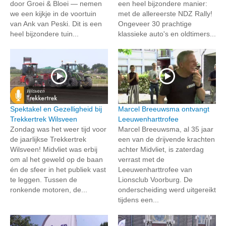
door Groei & Bloei — nemen
een heel bijzondere manier:
we een kijkje in de voortuin
met de allereerste NDZ Rally!
van Ank van Peski. Dit is een
Ongeveer 30 prachtige
heel bijzondere tuin...
klassieke auto's en oldtimers...
Spektakel en Gezelligheid bij
Marcel Breeuwsma ontvangt
Trekkertrek Wilsveen
Leeuwenharttrofee
Zondag was het weer tijd voor
Marcel Breeuwsma, al 35 jaar
de jaarlijkse Trekkertrek
een van de drijvende krachten
Wilsveen! Midvliet was erbij
achter Midvliet, is zaterdag
om al het geweld op de baan
verrast met de
én de sfeer in het publiek vast
Leeuwenharttrofee van
te leggen. Tussen de
Lionsclub Voorburg. De
ronkende motoren, de...
onderscheiding werd uitgereikt
tijdens een...