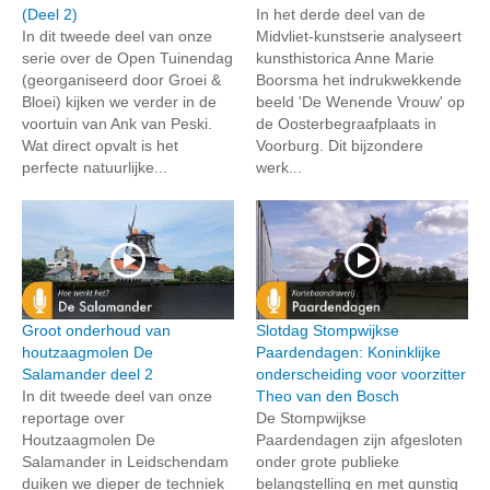
(Deel 2)
In het derde deel van de
In dit tweede deel van onze
Midvliet-kunstserie analyseert
serie over de Open Tuinendag
kunsthistorica Anne Marie
(georganiseerd door Groei &
Boorsma het indrukwekkende
Bloei) kijken we verder in de
beeld 'De Wenende Vrouw' op
voortuin van Ank van Peski.
de Oosterbegraafplaats in
Wat direct opvalt is het
Voorburg. Dit bijzondere
perfecte natuurlijke...
werk...
Groot onderhoud van
Slotdag Stompwijkse
houtzaagmolen De
Paardendagen: Koninklijke
Salamander deel 2
onderscheiding voor voorzitter
In dit tweede deel van onze
Theo van den Bosch
reportage over
De Stompwijkse
Houtzaagmolen De
Paardendagen zijn afgesloten
Salamander in Leidschendam
onder grote publieke
duiken we dieper de techniek
belangstelling en met gunstig