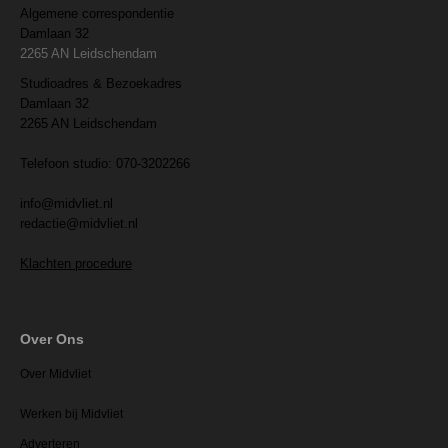
Algemene correspondentie
Damlaan 32
2265 AN Leidschendam
Studioadres & Bezoekadres
Damlaan 32
2265 AN Leidschendam
Telefoon studio: 070-3202266
info@midvliet.nl
redactie@midvliet.nl
Klachten procedure
Over Ons
Over Midvliet
Werken bij Midvliet
Adverteren