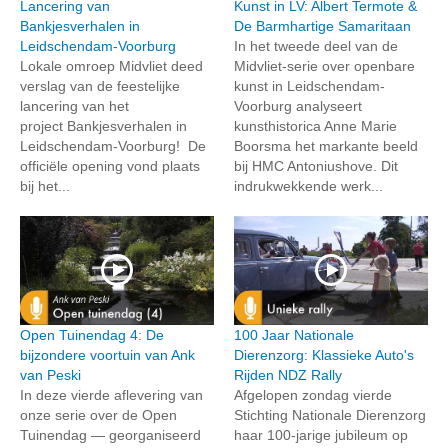
Lancering van
Kunst in LV: Albert Termote &
Bankjesverhalen in
De Barmhartige Samaritaan
Leidschendam-Voorburg
In het tweede deel van de
Lokale omroep Midvliet deed
Midvliet-serie over openbare
verslag van de feestelijke
kunst in Leidschendam-
lancering van het
Voorburg analyseert
project Bankjesverhalen in
kunsthistorica Anne Marie
Leidschendam-Voorburg! De
Boorsma het markante beeld
officiële opening vond plaats
bij HMC Antoniushove. Dit
bij het...
indrukwekkende werk...
Open Tuinendag 4: De
100 Jaar Nationale
bijzondere voortuin van Ank
Dierenzorg: Klassieke Auto's
van Peski
Rijden NDZ Rally
In deze vierde aflevering van
Afgelopen zondag vierde
onze serie over de Open
Stichting Nationale Dierenzorg
Tuinendag — georganiseerd
haar 100-jarige jubileum op