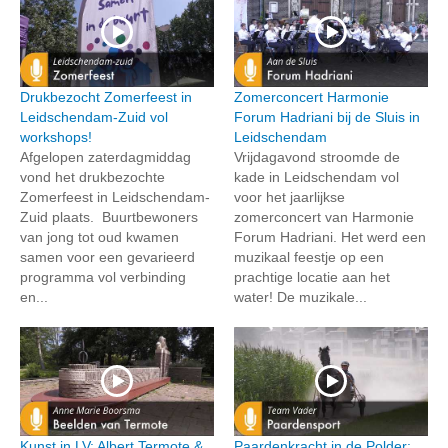
Drukbezocht Zomerfeest in
Zomerconcert Harmonie
Leidschendam-Zuid vol
Forum Hadriani bij de Sluis in
workshops!
Leidschendam
Afgelopen zaterdagmiddag
Vrijdagavond stroomde de
vond het drukbezochte
kade in Leidschendam vol
Zomerfeest in Leidschendam-
voor het jaarlijkse
Zuid plaats. Buurtbewoners
zomerconcert van Harmonie
van jong tot oud kwamen
Forum Hadriani. Het werd een
samen voor een gevarieerd
muzikaal feestje op een
programma vol verbinding
prachtige locatie aan het
en...
water! De muzikale...
Kunst in LV: Albert Termote &
Paardenkracht in de Polder: