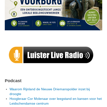
Podcast
Waarom Rijnland de Nieuwe Driemanspolder inzet bij
droogte
Hoogleraar Cor Molenaar over leegstand en kansen voor het
Leidschendamse centrum