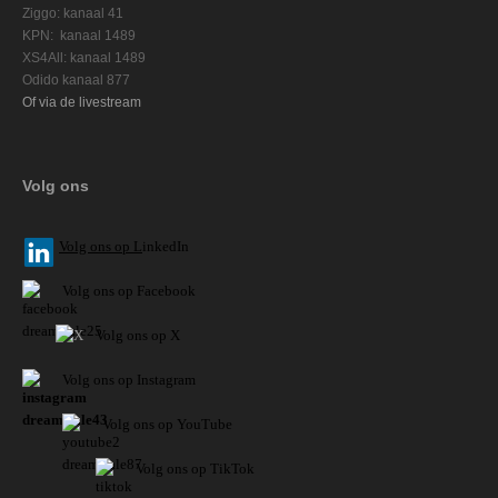
Ziggo: kanaal 41
KPN: kanaal 1489
XS4All: kanaal 1489
Odido kanaal 877
Of via de livestream
Volg ons
V
olg ons op L
inkedIn
Volg ons op Facebook
Volg ons op X
Volg ons op Instagram
Volg
ons op
YouTube
Volg ons op TikTok