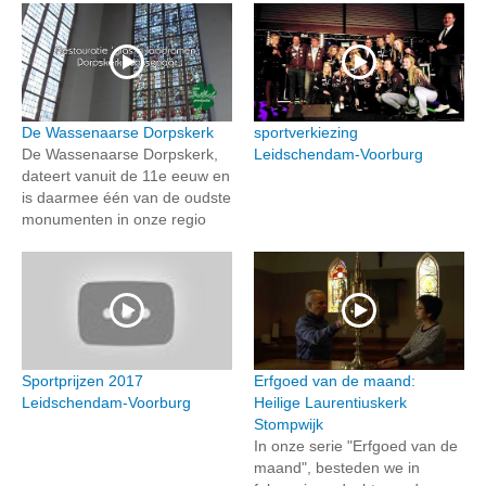
De Wassenaarse Dorpskerk
sportverkiezing
De Wassenaarse Dorpskerk,
Leidschendam-Voorburg
dateert vanuit de 11e eeuw en
is daarmee één van de oudste
monumenten in onze regio
Sportprijzen 2017
Erfgoed van de maand:
Leidschendam-Voorburg
Heilige Laurentiuskerk
Stompwijk
In onze serie "Erfgoed van de
maand", besteden we in