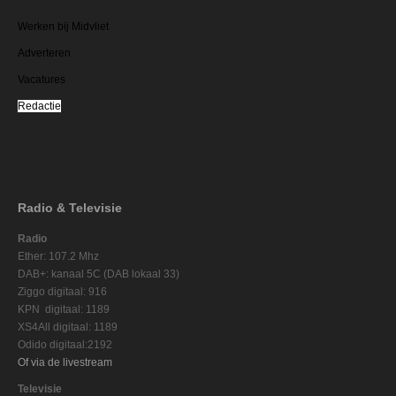
Werken bij Midvliet
Adverteren
Vacatures
Redactie
Radio & Televisie
Radio
Ether: 107.2 Mhz
DAB+: kanaal 5C (DAB lokaal 33)
Ziggo digitaal: 916
KPN digitaal: 1189
XS4All digitaal: 1189
Odido digitaal:2192
Of via de livestream
Televisie