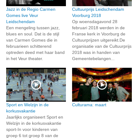
Jazz in de Regio Carmen
Cultuurprijs Leidschendam
Gomes live Veur
Voorburg 2018
Leidschendam
Op woensdagavond 28
Een mengeling tussen jazz,
februari 2018 werden in de
blues en soul. Dat is de stijl
Franse kerk in Voorburg de
van Carmen Gomes die in
Cultuurprijzen uitgereikt.De
februarieen schitterend
organisatie van de Cultuurprijs
optreden deed met haar band
2018 was in handen van
in het Veur theater.
Gemeentebelangen...
Sport en Welzijn in de
Culturama: maart
korkusvakantie
Jaarlijks organiseert Sport en
Welzijn in de korkusvakantie
sport-In voor kinderen van
groep 6 tot groep 8 van de