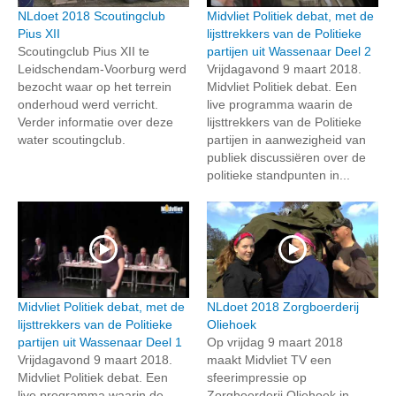
NLdoet 2018 Scoutingclub
Midvliet Politiek debat, met de
Pius XII
lijsttrekkers van de Politieke
Scoutingclub Pius XII te
partijen uit Wassenaar Deel 2
Leidschendam-Voorburg werd
Vrijdagavond 9 maart 2018.
bezocht waar op het terrein
Midvliet Politiek debat. Een
onderhoud werd verricht.
live programma waarin de
Verder informatie over deze
lijsttrekkers van de Politieke
water scoutingclub.
partijen in aanwezigheid van
publiek discussiëren over de
politieke standpunten in...
Midvliet Politiek debat, met de
NLdoet 2018 Zorgboerderij
lijsttrekkers van de Politieke
Oliehoek
partijen uit Wassenaar Deel 1
Op vrijdag 9 maart 2018
Vrijdagavond 9 maart 2018.
maakt Midvliet TV een
Midvliet Politiek debat. Een
sfeerimpressie op
live programma waarin de
Zorgboerderij Oliehoek in