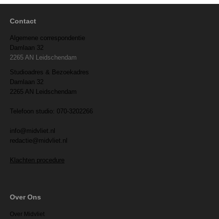
Contact
Algemene correspondentie
Damlaan 32
2265 AN Leidschendam
Studioadres & Bezoekadres
Damlaan 32
2265 AN Leidschendam
Telefoon studio: 070-3202266
info@midvliet.nl
redactie@midvliet.nl
Klachten procedure
Over Ons
Over Midvliet