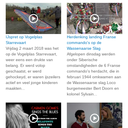
IJspret op Vogelplas
Herdenking landing Franse
Starrevaart
commando's op de
Vrijdag 2 maart 2018 was het
Wassenaarse Slag
op de Vogelplas Starrevaart,
Afgelopen dinsdag werden
weer eens een drukte van
onder Siberische
belang. Er werd volop
omstandigheden de 6 Franse
geschaatst, er werd
commando's herdacht, die in
gehockeyd, er waren ijszeilers
februari 1944 omkwamen aan
actief en veel jonge kinderen
de Wassenaarse slag.Loco
maakten...
burgemeester Bert Doorn en
kolonel Sylvain...