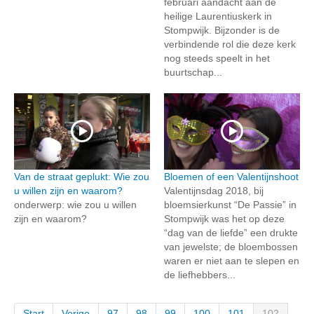
februari aandacht aan de
heilige Laurentiuskerk in
Stompwijk. Bijzonder is de
verbindende rol die deze kerk
nog steeds speelt in het
buurtschap...
Van de straat geplukt: Wie zou
Bloemen of een Valentijnshoot
u willen zijn en waarom?
Valentijnsdag 2018, bij
onderwerp: wie zou u willen
bloemsierkunst “De Passie” in
zijn en waarom?
Stompwijk was het op deze
“dag van de liefde” een drukte
van jewelste; de bloembossen
waren er niet aan te slepen en
de liefhebbers...
Start
Vorige
97
98
99
100
101
102