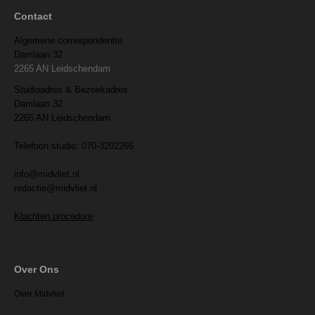
Contact
Algemene correspondentie
Damlaan 32
2265 AN Leidschendam
Studioadres & Bezoekadres
Damlaan 32
2265 AN Leidschendam
Telefoon studio: 070-3202266
info@midvliet.nl
redactie@midvliet.nl
Klachten procedure
Over Ons
Over Midvliet