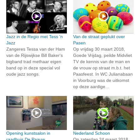
Jazz in de Regio met Tess 'n
Van de straat geplukt over
Jazz
Pasen
Zangeres Tessa van der Ham
Op vrijdag 30 maart 2018,
van de Rijswijkse Bill Baker's
Goede Vrijdag, peilde Midvliet
bigband trad methaar eigen
TV de kennis van de man en
band op in deze special vol
de vrouw op straat m.b.t. het
oude jazz songs.
Paasfeest. In WC Julianabaan
in Voorburg was de uitkomst
op deze aardige...
Opening kunstsalon in
Nederland Schoon
raadhuis De Paauw
Op zaterdag 24 maart 2018