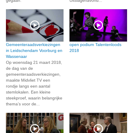
gegaan.
Uitslagenavond...
Gemeenteraadsverkiezingen
open podium Talentenloods
in Leidschendam Voorburg en
2018
Wassenaar
Op woensdag 21 maart 2018,
de dag van de
gemeenteraadsverkiezingen,
maakte Midvliet TV een
rondje langs een aantal
stemlokalen. Een kleine
steekproef, waarin belangrijke
thema’s voor de...