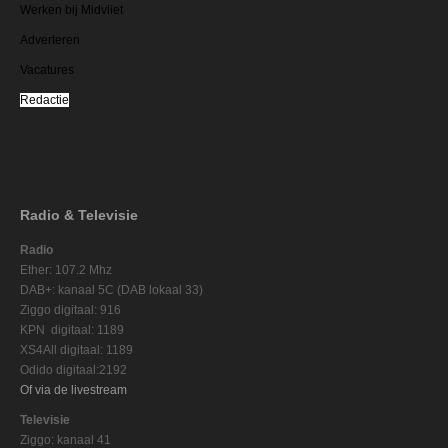
Werken bij Midvliet
Adverteren
Vacatures
Redactie
Radio & Televisie
Radio
Ether: 107.2 Mhz
DAB+: kanaal 5C (DAB lokaal 33)
Ziggo digitaal: 916
KPN digitaal: 1189
XS4All digitaal: 1189
Odido digitaal:2192
Of via de livestream
Televisie
Ziggo: kanaal 41