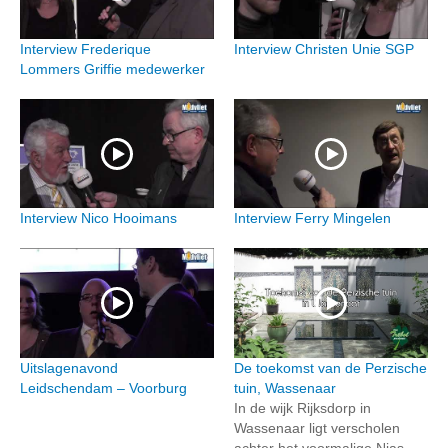
Interview Frederique
Interview Christen Unie SGP
Lommers Griffie medewerker
Interview Nico Hooimans
Interview Ferry Mingelen
Uitslagenavond
De toekomst van de Perzische
Leidschendam – Voorburg
tuin, Wassenaar
In de wijk Rijksdorp in
Wassenaar ligt verscholen
achter het voormalige Nias