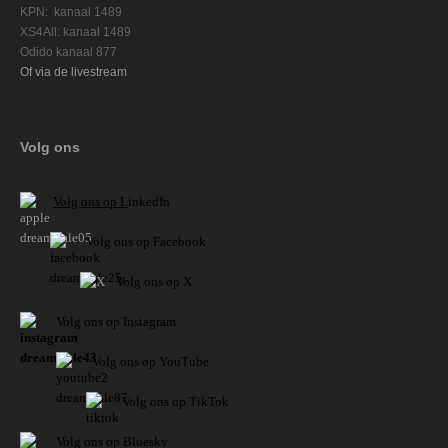
KPN: kanaal 1489
XS4All: kanaal 1489
Odido kanaal 877
Of via de livestream
Volg ons
V
olg ons op L
inkedIn
Volg ons op Facebook
Volg ons op X
Volg ons op Instagram
Volg
ons op
YouTube
Volg ons op TikTok
Volg ons op Bluesky