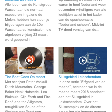
Alle leden van de Kunstgroep
waren in heel Nederland weer
Wassenaar, die normaal
duizenden vrijwilligers van alle
exposeren in galerie de
leeftijden actief in het kader
Molen, hebben hun steentje
van de opschoonactie
bijgedragen aan de 10e
“Nederland schoon”. Midvliet
Wassenaarse kunstsalon, die
TV deed verslag van de...
afgelopen vrijdag 23 maart
werd geopend in...
The Beat Goes On maart
Sluisgebied Leidschendam
Met schrijver Peter Voskuil
In onze serie "Erfgoed van de
Dutch Mountains- George
maand", besteden we in de
Baker Henk Hofstede- Leo
maand maart 2018 aandacht
Blokhuis- Clip Earth and Fire-
aan het Sluisgebied in
René and the Alligators,
Leidschendam. Over het
terugblikken Sound of the
Sluiscomplex en de directe
Sixtiews met Ruud van
omgeving zijn immers genoeg