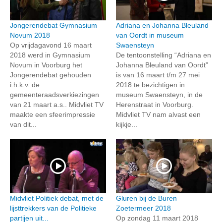
Jongerendebat Gymnasium
Adriana en Johanna Bleuland
Novum 2018
van Oordt in museum
Op vrijdagavond 16 maart
Swaensteyn
2018 werd in Gymnasium
De tentoonstelling “Adriana en
Novum in Voorburg het
Johanna Bleuland van Oordt”
Jongerendebat gehouden
is van 16 maart t/m 27 mei
i.h.k.v. de
2018 te bezichtigen in
gemeenteraadsverkiezingen
museum Swaensteyn, in de
van 21 maart a.s.. Midvliet TV
Herenstraat in Voorburg.
maakte een sfeerimpressie
Midvliet TV nam alvast een
van dit...
kijkje...
Midvliet Politiek debat, met de
Gluren bij de Buren
lijsttrekkers van de Politieke
Zoetermeer 2018
partijen uit...
Op zondag 11 maart 2018