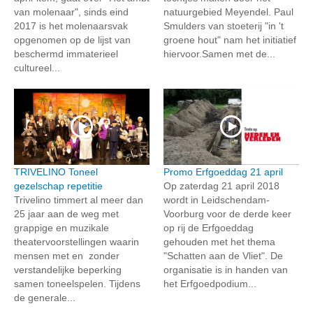
van molenaar", sinds eind
natuurgebied Meyendel. Paul
2017 is het molenaarsvak
Smulders van stoeterij "in 't
opgenomen op de lijst van
groene hout" nam het initiatief
beschermd immaterieel
hiervoor.Samen met de...
cultureel...
TRIVELINO Toneel
Promo Erfgoeddag 21 april
gezelschap repetitie
Op zaterdag 21 april 2018
Trivelino timmert al meer dan
wordt in Leidschendam-
25 jaar aan de weg met
Voorburg voor de derde keer
grappige en muzikale
op rij de Erfgoeddag
theatervoorstellingen waarin
gehouden met het thema
mensen met en zonder
"Schatten aan de Vliet". De
verstandelijke beperking
organisatie is in handen van
samen toneelspelen. Tijdens
het Erfgoedpodium...
de generale...