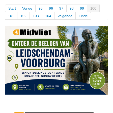
Start
Vorige
95
96
97
98
99
100
101
102
103
104
Volgende
Einde