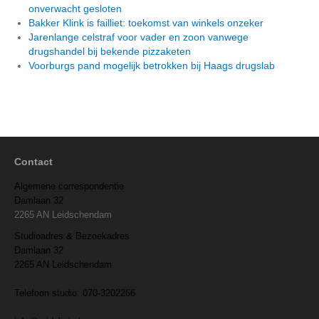
onverwacht gesloten
Bakker Klink is failliet: toekomst van winkels onzeker
Jarenlange celstraf voor vader en zoon vanwege
drugshandel bij bekende pizzaketen
Voorburgs pand mogelijk betrokken bij Haags drugslab
Contact
Algemene correspondentie
Damlaan 32
2265 AN Leidschendam
Studioadres & Bezoekadres
Damlaan 32
2265 AN Leidschendam
Telefoon studio: 070-3202266