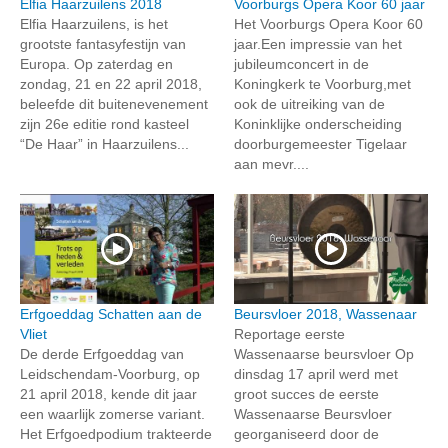
Elfia Haarzuilens 2018
Voorburgs Opera Koor 60 jaar
Elfia Haarzuilens, is het
Het Voorburgs Opera Koor 60
grootste fantasyfestijn van
jaar.Een impressie van het
Europa. Op zaterdag en
jubileumconcert in de
zondag, 21 en 22 april 2018,
Koningkerk te Voorburg,met
beleefde dit buitenevenement
ook de uitreiking van de
zijn 26e editie rond kasteel
Koninklijke onderscheiding
“De Haar” in Haarzuilens...
doorburgemeester Tigelaar
aan mevr....
Erfgoeddag Schatten aan de
Beursvloer 2018, Wassenaar
Vliet
Reportage eerste
De derde Erfgoeddag van
Wassenaarse beursvloer Op
Leidschendam-Voorburg, op
dinsdag 17 april werd met
21 april 2018, kende dit jaar
groot succes de eerste
een waarlijk zomerse variant.
Wassenaarse Beursvloer
Het Erfgoedpodium trakteerde
georganiseerd door de