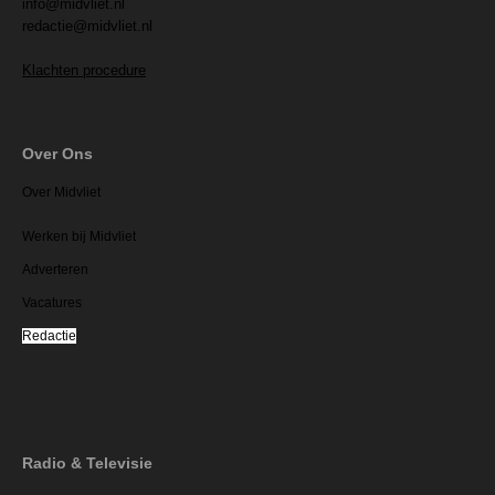
info@midvliet.nl
redactie@midvliet.nl
Klachten procedure
Over Ons
Over Midvliet
Werken bij Midvliet
Adverteren
Vacatures
Redactie
Radio & Televisie