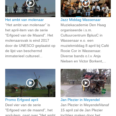
Het ambt van molenaar
Jazz Middag Wassenaar
“Het ambt van molenaar” is
Muziekacademie Den Haag
het april-item van de serie
organiseerde i.s.m.
“Erfgoed van de Maand”. Het
Cultuurcentrum BplusC in
molenaarsvak is eind 2017
Wassenaar e.o. een
door de UNESCO geplaatst op
muziekmiddag 8 april bij Café
de lijst van beschermd
Rooie Cor in Wassenaar.
immaterieel cultureel...
Diverse bands o.l.v. Anja
Nielsen en Victor Borkent,...
Promo Erfgoed april
Jan Plezier in Meyendel
Deel vier van de serie
Jan Plezier in MeyendelVanaf
"Erfgoed van de maand", het
15 april zal de Jan Plezier
april-item, gaat over "Het ambt
tochtjes maken door het