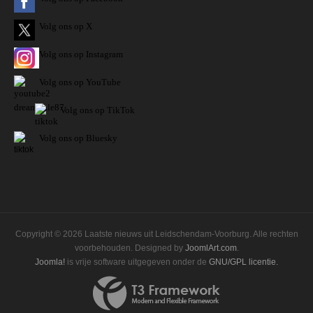
Volg ons op X
Volg ons op Instagram
Volg
ons op
YouTube
Volg ons op TikTok
Volg ons op Bluesky
Copyright © 2026 Laatste nieuws uit Leidschendam-Voorburg. Alle rechten
voorbehouden. Designed by
JoomlArt.com
.
Joomla!
is vrije software uitgegeven onder de
GNU/GPL licentie.