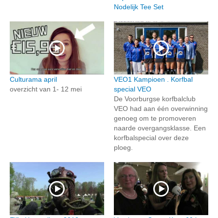
Nodelijk Tee Set
Culturama april
VEO1 Kampioen . Korfbal
overzicht van 1- 12 mei
special VEO
De Voorburgse korfbalclub
VEO had aan één overwinning
genoeg om te promoveren
naarde overgangsklasse. Een
korfbalspecial over deze
ploeg.