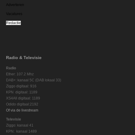
Adverteren
Vacatures
Redactie
Radio & Televisie
Radio
Ether: 107.2 Mhz
DAB+: kanaal 5C (DAB lokaal 33)
Ziggo digitaal: 916
KPN digitaal: 1189
XS4All digitaal: 1189
Odido digitaal:2192
Of via de livestream
Televisie
Ziggo: kanaal 41
KPN: kanaal 1489