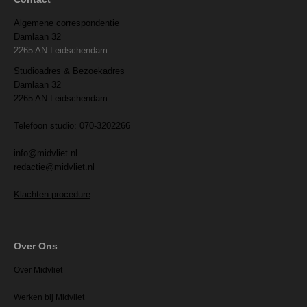
Algemene correspondentie
Damlaan 32
2265 AN Leidschendam
Studioadres & Bezoekadres
Damlaan 32
2265 AN Leidschendam
Telefoon studio: 070-3202266
info@midvliet.nl
redactie@midvliet.nl
Klachten procedure
Over Ons
Over Midvliet
Werken bij Midvliet