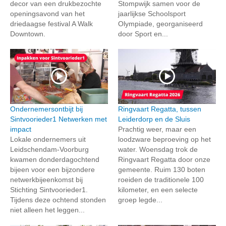
decor van een drukbezochte
Stompwijk samen voor de
openingsavond van het
jaarlijkse Schoolsport
driedaagse festival A Walk
Olympiade, georganiseerd
Downtown.
door Sport en...
Ondernemersontbijt bij
Ringvaart Regatta, tussen
Sintvoorieder1 Netwerken met
Leiderdorp en de Sluis
impact
Prachtig weer, maar een
Lokale ondernemers uit
loodzware beproeving op het
Leidschendam-Voorburg
water. Woensdag trok de
kwamen donderdagochtend
Ringvaart Regatta door onze
bijeen voor een bijzondere
gemeente. Ruim 130 boten
netwerkbijeenkomst bij
roeiden de traditionele 100
Stichting Sintvoorieder1.
kilometer, en een selecte
Tijdens deze ochtend stonden
groep legde...
niet alleen het leggen...