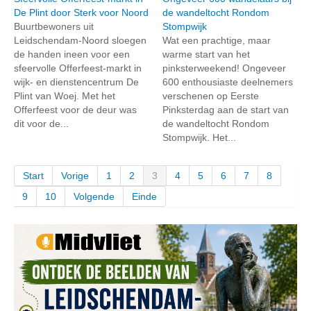
De Plint door Sterk voor Noord
de wandeltocht Rondom
Buurtbewoners uit
Stompwijk
Leidschendam-Noord sloegen
Wat een prachtige, maar
de handen ineen voor een
warme start van het
sfeervolle Offerfeest-markt in
pinksterweekend! Ongeveer
wijk- en dienstencentrum De
600 enthousiaste deelnemers
Plint van Woej. Met het
verschenen op Eerste
Offerfeest voor de deur was
Pinksterdag aan de start van
dit voor de...
de wandeltocht Rondom
Stompwijk. Het...
Start
Vorige
1
2
3
4
5
6
7
8
9
10
Volgende
Einde