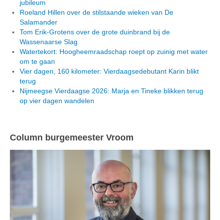
jubileum
Roeland Hillen over de stilstaande wieken van De
Salamander
Tom Erik-Grotens over de grote duinbrand bij de
Wassenaarse Slag
Watertekort: Hoogheemraadschap roept op zuinig met water
om te gaan
Vier dagen, 160 kilometer: Vierdaagsedebutant Karin blikt
terug
Nijmeegse Vierdaagse 2026: Marja en Tineke blikken terug
op vier dagen wandelen
Column burgemeester Vroom