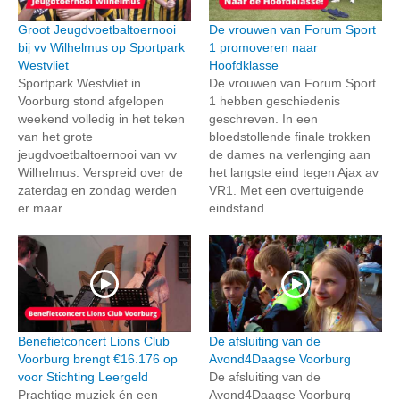
Groot Jeugdvoetbaltoernooi
De vrouwen van Forum Sport
bij vv Wilhelmus op Sportpark
1 promoveren naar
Westvliet
Hoofdklasse
Sportpark Westvliet in
De vrouwen van Forum Sport
Voorburg stond afgelopen
1 hebben geschiedenis
weekend volledig in het teken
geschreven. In een
van het grote
bloedstollende finale trokken
jeugdvoetbaltoernooi van vv
de dames na verlenging aan
Wilhelmus. Verspreid over de
het langste eind tegen Ajax av
zaterdag en zondag werden
VR1. Met een overtuigende
er maar...
eindstand...
Benefietconcert Lions Club
De afsluiting van de
Voorburg brengt €16.176 op
Avond4Daagse Voorburg
voor Stichting Leergeld
De afsluiting van de
Prachtige muziek én een
Avond4Daagse Voorburg