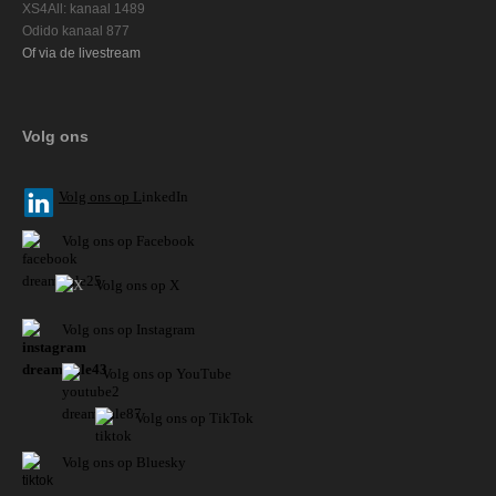
XS4All: kanaal 1489
Odido kanaal 877
Of via de livestream
Volg ons
V
olg ons op L
inkedIn
Volg ons op Facebook
Volg ons op X
Volg ons op Instagram
Volg
ons op
YouTube
Volg ons op TikTok
Volg ons op Bluesky