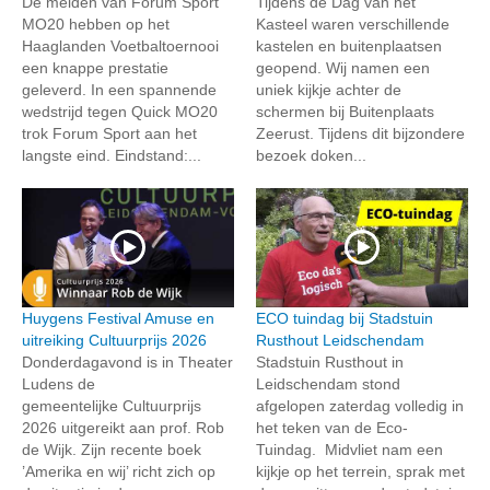
De meiden van Forum Sport
Tijdens de Dag van het
MO20 hebben op het
Kasteel waren verschillende
Haaglanden Voetbaltoernooi
kastelen en buitenplaatsen
een knappe prestatie
geopend. Wij namen een
geleverd. In een spannende
uniek kijkje achter de
wedstrijd tegen Quick MO20
schermen bij Buitenplaats
trok Forum Sport aan het
Zeerust. Tijdens dit bijzondere
langste eind. Eindstand:...
bezoek doken...
Huygens Festival Amuse en
ECO tuindag bij Stadstuin
uitreiking Cultuurprijs 2026
Rusthout Leidschendam
Donderdagavond is in Theater
Stadstuin Rusthout in
Ludens de
Leidschendam stond
gemeentelijke Cultuurprijs
afgelopen zaterdag volledig in
2026 uitgereikt aan prof. Rob
het teken van de Eco-
de Wijk. Zijn recente boek
Tuindag. Midvliet nam een
’Amerika en wij’ richt zich op
kijkje op het terrein, sprak met