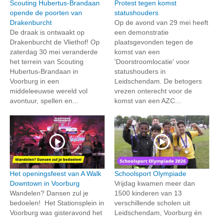
Scouting Hubertus-Brandaan
Protest tegen komst
opende de poorten van
statushouders
Drakenburcht
Op de avond van 29 mei heeft
De draak is ontwaakt op
een demonstratie
Drakenburcht de Vliethof! Op
plaatsgevonden tegen de
zaterdag 30 mei veranderde
komst van een
het terrein van Scouting
'Doorstroomlocatie' voor
Hubertus-Brandaan in
statushouders in
Voorburg in een
Leidschendam. De betogers
middeleeuwse wereld vol
vrezen onterecht voor de
avontuur, spellen en...
komst van een AZC...
Het openingsfeest van A Walk
Schoolsport Olympiade
Downtown in Voorburg
Vrijdag kwamen meer dan
Wandelen? Dansen zul je
1500 kinderen van 13
bedoelen! Het Stationsplein in
verschillende scholen uit
Voorburg was gisteravond het
Leidschendam, Voorburg én