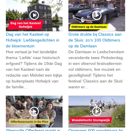
Dag van het Kasteel op
Grote drukte bij Classics aan
Hofwijck: Liefdesgedichten in
de Sluis: zo'n 100 Oldtimers
de bloementuin
op de Damlaan
Hoe vertaal je het landelijke
De Damlaan in Leidschendam
thema ‘Liefde’ naar historisch
veranderde twee Pinksterdag
erfgoed? Tijdens de 19de Dag
in een sfeervol festivalterrein
van het Kasteel nam de
vol oldtimers, live muziek en
redactie van Midvliet een kijkje
gezelligheid! Tijdens het
op buitenplaats Hofwijck van
festival ‘Classics aan de Sluis’
de familie...
waren er...
Sfeervolle Offerfeest-markt in
Ongeveer 600 wandelaars bij