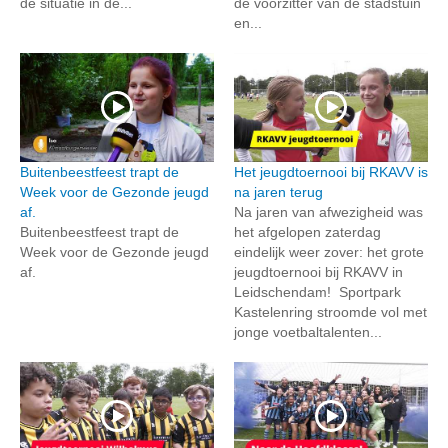
de situatie in de...
de voorzitter van de stadstuin
en...
Buitenbeestfeest trapt de
Het jeugdtoernooi bij RKAVV is
Week voor de Gezonde jeugd
na jaren terug
af.
Na jaren van afwezigheid was
Buitenbeestfeest trapt de
het afgelopen zaterdag
Week voor de Gezonde jeugd
eindelijk weer zover: het grote
af.
jeugdtoernooi bij RKAVV in
Leidschendam! Sportpark
Kastelenring stroomde vol met
jonge voetbaltalenten...