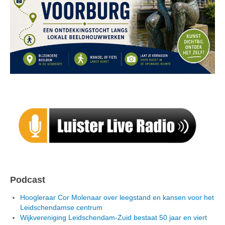
Podcast
Hoogleraar Cor Molenaar over leegstand en kansen voor het
Leidschendamse centrum
Wijkvereniging Leidschendam-Zuid bestaat 50 jaar en viert