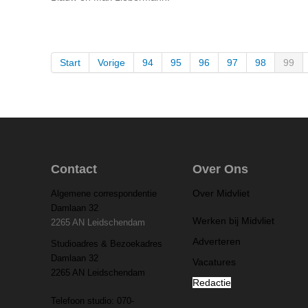
Start
Vorige
94
95
96
97
98
99
Contact
Over Ons
Over Midvliet
Algemene correspondentie
Damlaan 32
Werken bij Midvliet
2265 AN Leidschendam
Adverteren
Studioadres & Bezoekadres
Damlaan 32
Vacatures
2265 AN Leidschendam
Redactie
Telefoon studio: 070-