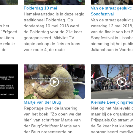
Polderdag 10 mei
Van de straat geplukt:
Hemelvaartsdag is in deze regio
Songfestival
traditioneel Polderdag. Op
Van de straat geplukt 
s het
donderdag 10 mei 2018 werd
zaterdag 12 mei 2018
e "Erfgoed
de Polderdag voor de 21e keer
van de finale van het 
mei-item
georganiseerd. Midvliet TV
Songfestival in Lissab
e relatie
stapte ook op de fiets en koos
stemming bij het publ
n de
voor route 4, de route...
Julianabaan in Voorbu
..
Martje van der Brug
Kleinste Bevrijdingsfest
Reportage over de lancering
Niet op het Malieveld 
van het boek "Zo doen we dat
maar bij de organisati
hier" van schrijfster Martje van
Prijspaleis.Op straat 
der BrugSchrijfster Martje van
de 5e keer het kleinste
der Brug presenteerde op
georganiseerd metdiv