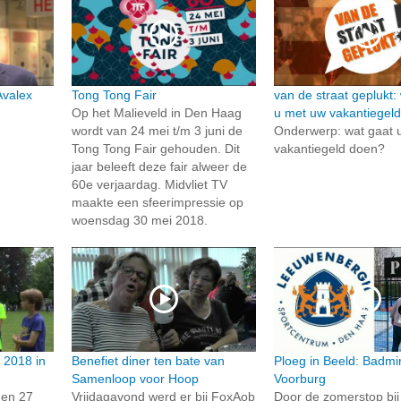
Avalex
Tong Tong Fair
van de straat geplukt:
Op het Malieveld in Den Haag
u met uw vakantiegel
wordt van 24 mei t/m 3 juni de
Onderwerp: wat gaat 
Tong Tong Fair gehouden. Dit
vakantiegeld doen?
jaar beleeft deze fair alweer de
60e verjaardag. Midvliet TV
maakte een sfeerimpressie op
woensdag 30 mei 2018.
2018 in
Benefiet diner ten bate van
Ploeg in Beeld: Badmi
Samenloop voor Hoop
Voorburg
 en 27
Vrijdagavond werd er bij FoxAob
Door de zomerstop bij