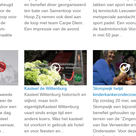
 Vreugd
en benefiet diner georganiseerd
takken van sport een t
oor de
ten bate van Samenloop voor
bij tennisclub Leeuwe
oop voor
Hoop.Zij nemen ook deel aan
metspeciale aandacht
 de
de loop met team Carpe Diem.
sport padel. Een vooru
am-
Een impressie van de avond.
de badmintonclub Voo
maakte
in mei 50 jaar...
Kasteel de Wittenburg
Stompwijk helpt
Tweede
Kasteel Wittenburg historisch en
kinderkankeronderzo
eer de
stijlvol, maar toch
Op zondag 20 mei, we
 Voor een
eigentijdsKasteel Wittenburg
Stompwijk een bijzond
ze dag
vaart sinds enige tijd een
benefiet gehouden op
steel
andere koers. Was het kasteel
terrein van de “Zinge
senaar,
tot voorkort in gebruik als hotel
van Ilse Verweirder e
...
en voor feesten en...
Onderwater. Voor dez