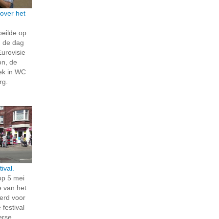
 over het
peilde op
, de dag
Eurovisie
on, de
iek in WC
rg.
ival.
op 5 mei
e van het
werd voor
 festival
erse