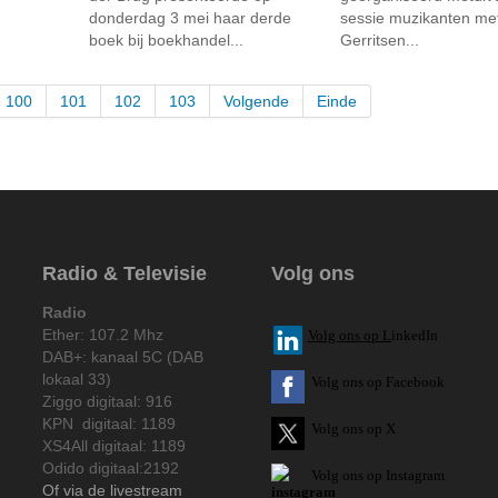
donderdag 3 mei haar derde
sessie muzikanten me
boek bij boekhandel...
Gerritsen...
100
101
102
103
Volgende
Einde
Radio & Televisie
Volg ons
Radio
Ether: 107.2 Mhz
V
olg ons op L
inkedIn
DAB+: kanaal 5C (DAB
lokaal 33)
Volg ons op Facebook
Ziggo digitaal: 916
KPN digitaal: 1189
Volg ons op X
XS4All digitaal: 1189
Odido digitaal:2192
Volg ons op Instagram
Of via de livestream