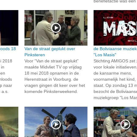
benefietactie was een 
loods 18
Van de straat geplukt over
de Boliviaanse muzie
Pinksteren
"Los Masis"
i 2018
Voor “Van de straat geplukt”
Stichting AMIGOS zet z
 in
maakte Midvliet TV op vrijdag
voor lokale initiatieve
pen
18 mei 2018 opnamen in de
de kansarme mens,
nloods
Herenstraat in Voorburg. de
voornamelijk het kind,
p naar
vragen gingen dit keer over het
staat. Op zondag 13 
 a.s.
komende Pinksterweekend.
bezocht de Boliviaans
muziekgroep "Los Masi