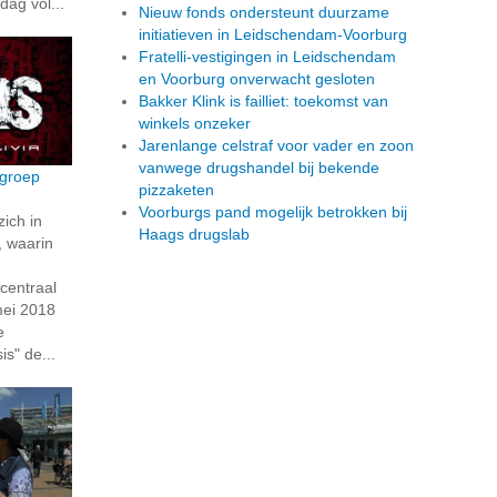
dag vol...
Nieuw fonds ondersteunt duurzame
initiatieven in Leidschendam-Voorburg
Fratelli-vestigingen in Leidschendam
en Voorburg onverwacht gesloten
Bakker Klink is failliet: toekomst van
winkels onzeker
Jarenlange celstraf voor vader en zoon
vanwege drugshandel bij bekende
kgroep
pizzaketen
Voorburgs pand mogelijk betrokken bij
ich in
Haags drugslab
n, waarin
 centraal
mei 2018
e
s" de...