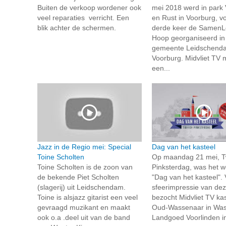
Buiten de verkoop wordener ook
mei 2018 werd in park
veel reparaties verricht. Een
en Rust in Voorburg, v
blik achter de schermen.
derde keer de SamenL
Hoop georganiseerd in
gemeente Leidschend
Voorburg. Midvliet TV 
een...
Jazz in de Regio mei: Special
Dag van het kasteel
Toine Scholten
Op maandag 21 mei, 
Toine Scholten is de zoon van
Pinksterdag, was het w
de bekende Piet Scholten
"Dag van het kasteel".
(slagerij) uit Leidschendam.
sfeerimpressie van de
Toine is alsjazz gitarist een veel
bezocht Midvliet TV ka
gevraagd muzikant en maakt
Oud-Wassenaar in Was
ook o.a .deel uit van de band
Landgoed Voorlinden in