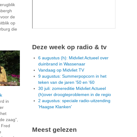
erugblik
nbergh
 voor de
itblik op
rburg die
Deze week op radio & tv
6 augustus (h): Midvliet Actueel over
duinbrand in Wassenaar
Vandaag op Midvliet TV
9 augustus: Summerpopcorn in het
teken van de jaren '50 en '60
30 juli: zomereditie Midvliet Actueel
(h)over droogteproblemen in de regio
ek
2 augustus: speciale radio-uitzending
rd in
'Haagse Klanken'
er
 het
nde zaag”,
n Fred
Meest gelezen
e