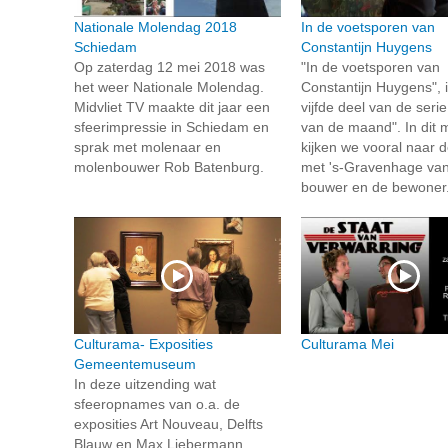
Nationale Molendag 2018
In de voetsporen van
Schiedam
Constantijn Huygens
Op zaterdag 12 mei 2018 was
"In de voetsporen van
het weer Nationale Molendag.
Constantijn Huygens", i
Midvliet TV maakte dit jaar een
vijfde deel van de seri
sfeerimpressie in Schiedam en
van de maand". In dit 
sprak met molenaar en
kijken we vooral naar d
molenbouwer Rob Batenburg.
met 's-Gravenhage va
bouwer en de bewoner.
Culturama- Exposities
Culturama Mei
Gemeentemuseum
In deze uitzending wat
sfeeropnames van o.a. de
exposities Art Nouveau, Delfts
Blauw en Max Liebermann.