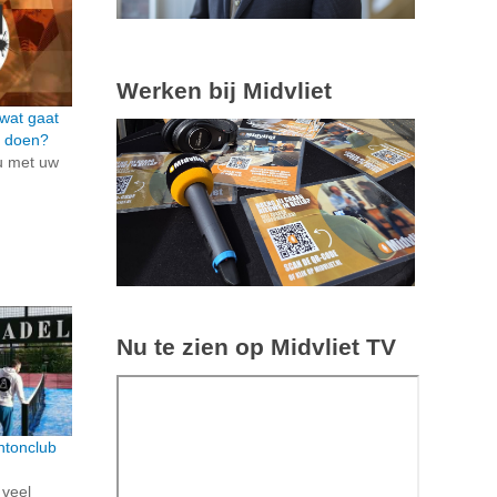
Werken bij Midvliet
 wat gaat
d doen?
u met uw
Nu te zien op Midvliet TV
ntonclub
 veel