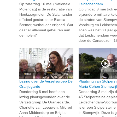
Op zaterdag 10 mei (Nationale
Leidschendam
Molendag) is de restauratie van
Op vrijdag 9 mei trok e
Houtzaagmolen De Salamander
bijzondere militaire ko
officieel gestart door Bianca
de straten van Stompwi
Bremer, wethouder erfgoed. Wat
Voorburg en Leidsche
gaat er allemaal gebeuren aan
Toen was het 80 jaar g
de molen?
dat Leidschendam werd
door de Canadezen. 18
Lezing over de Verzetsgroep De
Plaatsing van Stolperst
Oranjegarde
Maria Cohen Stompwij
Donderdag 8 mei heeft een
Donderdag 8 mei zijn d
lezing plaatsgevonden over de
45 Stolpersteine geplaa
Verzetsgroep De Oranjegarde.
Leidschendam-Voorbur
Charlotte van Leeuwen, Mildred
is er een Stolpersteine
Anna Middendorp en Brigitte
in Stompwijk. Deze is g