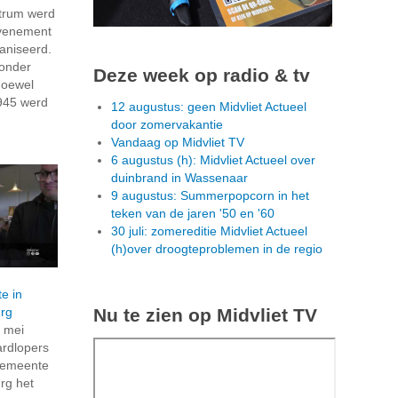
trum werd
evenement
ganiseerd.
zonder
Deze week op radio & tv
Hoewel
945 werd
12 augustus: geen Midvliet Actueel
door zomervakantie
Vandaag op Midvliet TV
6 augustus (h): Midvliet Actueel over
duinbrand in Wassenaar
9 augustus: Summerpopcorn in het
teken van de jaren '50 en '60
30 juli: zomereditie Midvliet Actueel
(h)over droogteproblemen in de regio
te in
Nu te zien op Midvliet TV
rg
5 mei
ardlopers
gemeente
rg het