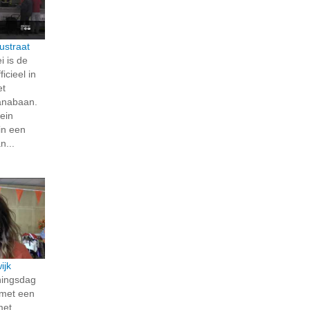
ustraat
 is de
icieel in
et
ianabaan.
lein
in een
...
ijk
ningsdag
 met een
met