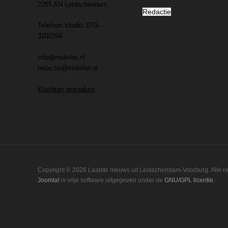
2265 AN Leidschendam
Redactie
Telefoon studio: 070-
3202266
info@midvliet.nl
redactie@midvliet.nl
Klachten procedure
Copyright © 2026 Laatste nieuws uit Leidschendam-Voorburg. Alle 
Joomla!
is vrije software uitgegeven onder de
GNU/GPL licentie.