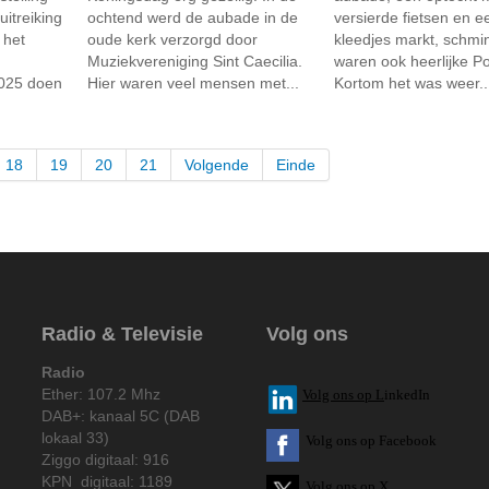
uitreiking
ochtend werd de aubade in de
versierde fietsen en e
 het
oude kerk verzorgd door
kleedjes markt, schmi
Muziekvereniging Sint Caecilia.
waren ook heerlijke Pof
2025 doen
Hier waren veel mensen met...
Kortom het was weer..
18
19
20
21
Volgende
Einde
Radio & Televisie
Volg ons
Radio
Ether: 107.2 Mhz
V
olg ons op L
inkedIn
DAB+: kanaal 5C (DAB
lokaal 33)
Volg ons op Facebook
Ziggo digitaal: 916
KPN digitaal: 1189
Volg ons op X