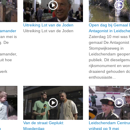
Uitreiking Lot van de Joden
Open dag bij Gemaal
lamander
Uitreiking Lot van de Joden
Antagonist in Leidsc
an mei is
Zaterdag 10 mei was 
g. De
gemaal De Antagonist
Stompwijkseweg in
amander,
Leidschendam geopen
uit hoe
publiek. Dit dieselgem
rijksmonument en wor
werk
draaiend gehouden d
enthousiaste...
Van de straat Geplukt:
Leidschendam Centrum
n
Moederdag
vrijheid op 9 mei