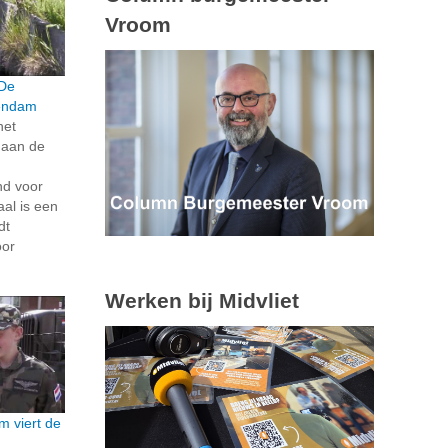
Vroom
 De
hendam
het
 aan de
d voor
aal is een
dt
oor
Werken bij Midvliet
 viert de