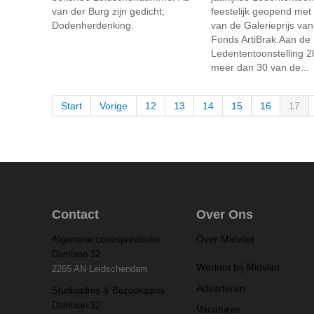
van der Burg zijn gedicht;
feestelijk geopend met 
Dodenherdenking.
van de Galerieprijs van
Fonds ArtiBrak.Aan de
Ledententoonstelling 
meer dan 30 van de...
Start
Vorige
12
13
14
15
16
17
Contact
Over Ons
Over Midvliet
Algemene correspondentie
Damlaan 32
Werken bij Midvliet
2265 AN Leidschendam
Adverteren
Studioadres & Bezoekadres
Damlaan 32
Vacatures