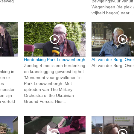
jkseweg
Bevrijdingsvuur vanuit
Wageningen (de plek 
vrijheid begon) naar...
Herdenking Park Leeuwenbergh
Ab van der Burg; Over 
Zondag 4 mei is een herdenking
Ab van der Burg; Over 
nking in
en kranslegging geweest bij het
den er
‘Monument voor gevallenen’ in
es
Park Leeuwenbergh. Met
meester
optreden van The Military
en zijn
Orchestra of the Ukrainian
 verteld
Ground Forces. Hier...