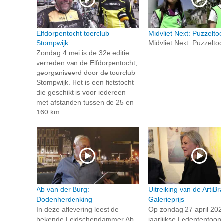
Elfdorpentocht toerclub
Midvliet Next: Puzzelto
Stompwijk
Midvliet Next: Puzzelto
Zondag 4 mei is de 32e editie
verreden van de Elfdorpentocht,
georganiseerd door de tourclub
Stompwijk. Het is een fietstocht
die geschikt is voor iedereen
met afstanden tussen de 25 en
160 km....
Ab van der Burg:
Uitreiking van de ArtiBr
Dodenherdenking
Galerieprijs
In deze aflevering leest de
Op zondag 27 april 202
bekende Leidschendammer Ab
jaarlijkse Ledententoon