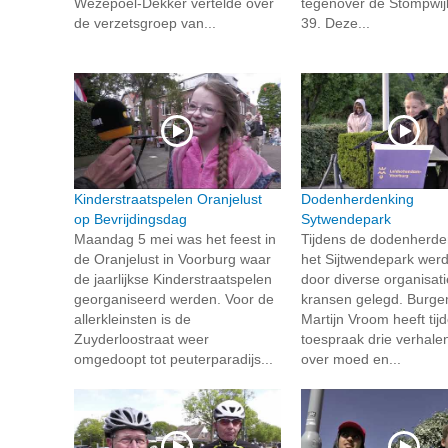
Wezepoel-Dekker vertelde over
tegenover de Stompwi
de verzetsgroep van...
39. Deze...
Kinderstraatspelen Oranjelust
Dodenherdenking
op Bevrijdingsdag
Sytwendepark
Maandag 5 mei was het feest in
Tijdens de dodenherde
de Oranjelust in Voorburg waar
het Sijtwendepark wer
de jaarlijkse Kinderstraatspelen
door diverse organisati
georganiseerd werden. Voor de
kransen gelegd. Burge
allerkleinsten is de
Martijn Vroom heeft tijd
Zuyderloostraat weer
toespraak drie verhalen
omgedoopt tot peuterparadijs...
over moed en...