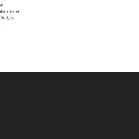
en
nken en er
fertjes.
.