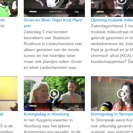
cht
Groei en Bloei Tegel eruit Plant
Opening mobiele milie
cht
erin
Zaterdagochtend 3 mei
Zaterdag 3 mei konden
mobiele milieustraat off
bezoekers van Stadstuin
gebruik genomen in h
Rusthout in Leidschendam niet
winkelcentrum de Jul
alleen genieten van de mooie
Past je grofvuil en je k
tuinen en het heerlijke weer
chemisch afval (KCA) 
maar ook plantjes ruilen. Groei
boodschappentas? Dan
en bloei Leidschendam was...
ak
Koningsdag in Voorburg
Koningsdag in Stompw
In het Huygens kwartier in
In Stompwijk werd Ko
5 is de
Voorburg was het tijdens
ook uitbundig gevierd
stelling
Koningsdag erg gezellig. In de
aubade, een optocht 