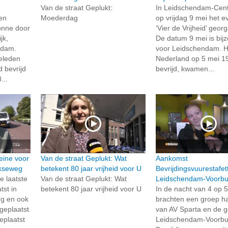
Van de straat Geplukt:
In Leidschendam-Cen
en
Moederdag
op vrijdag 9 mei het 
lonne door
‘Vier de Vrijheid’ geor
jk,
De datum 9 mei is bij
ndam.
voor Leidschendam. 
eleden
Nederland op 5 mei 1
 bevrijd
bevrijd, kwamen...
...
eine voor
Van de straat Geplukt: Wat
Aankomst
kseweg
betekent 80 jaar vrijheid voor U
Bevrijdingsvuurestafet
e laatste
Van de straat Geplukt: Wat
Leidschendam-Voorbu
tst in
betekent 80 jaar vrijheid voor U
In de nacht van 4 op 
g en ook
brachten een groep h
 geplaatst
van AV Sparta en de 
eplaatst
Leidschendam-Voorbu