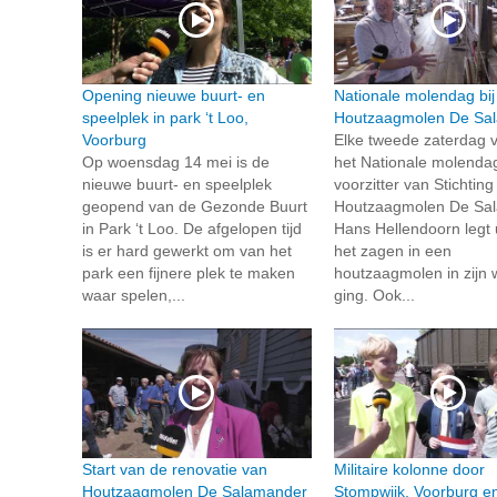
Opening nieuwe buurt- en
Nationale molendag bij
speelplek in park ‘t Loo,
Houtzaagmolen De Sa
Voorburg
Elke tweede zaterdag v
Op woensdag 14 mei is de
het Nationale molenda
nieuwe buurt- en speelplek
voorzitter van Stichting
geopend van de Gezonde Buurt
Houtzaagmolen De Sal
in Park ‘t Loo. De afgelopen tijd
Hans Hellendoorn legt 
is er hard gewerkt om van het
het zagen in een
park een fijnere plek te maken
houtzaagmolen in zijn 
waar spelen,...
ging. Ook...
Start van de renovatie van
Militaire kolonne door
Houtzaagmolen De Salamander
Stompwijk, Voorburg e