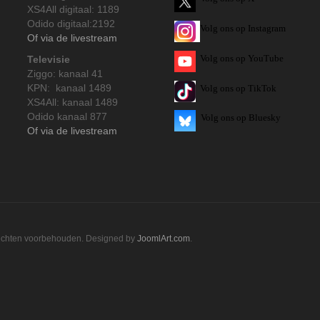
XS4All digitaal: 1189
Odido digitaal:2192
Volg ons op Instagram
Of via de livestream
Volg
ons op
YouTube
Televisie
Ziggo: kanaal 41
KPN: kanaal 1489
Volg ons op TikTok
XS4All: kanaal 1489
Odido kanaal 877
Volg ons op Bluesky
Of via de livestream
rechten voorbehouden. Designed by
JoomlArt.com
.