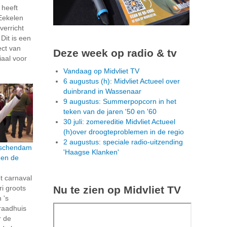
 heeft
Eekelen
verricht
Dit is een
ect van
Deze week op radio & tv
iaal voor
Vandaag op Midvliet TV
6 augustus (h): Midvliet Actueel over
duinbrand in Wassenaar
9 augustus: Summerpopcorn in het
teken van de jaren '50 en '60
30 juli: zomereditie Midvliet Actueel
(h)over droogteproblemen in de regio
2 augustus: speciale radio-uitzending
dschendam
'Haagse Klanken'
en de
t carnaval
Nu te zien op Midvliet TV
i groots
 's
raadhuis
r de