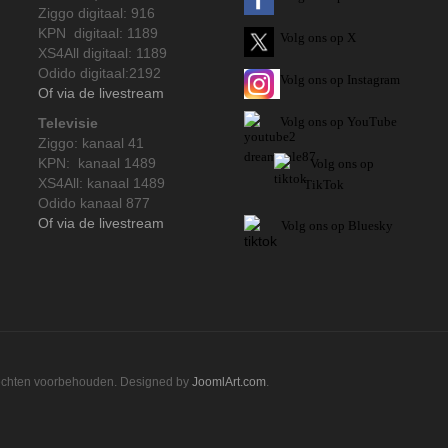
Ziggo digitaal: 916
KPN digitaal: 1189
Volg ons op X
XS4All digitaal: 1189
Odido digitaal:2192
Volg ons op Instagram
Of via de livestream
Volg
ons op
YouTube
Televisie
Ziggo: kanaal 41
KPN: kanaal 1489
Volg ons op
XS4All: kanaal 1489
TikTok
Odido kanaal 877
Of via de livestream
Volg ons op Bluesky
rechten voorbehouden. Designed by
JoomlArt.com
.