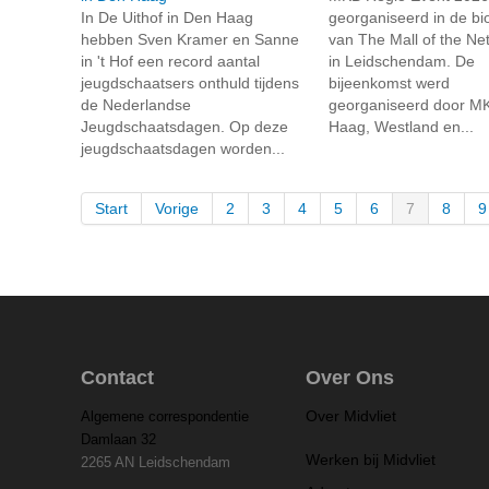
In De Uithof in Den Haag
georganiseerd in de b
hebben Sven Kramer en Sanne
van The Mall of the Ne
in 't Hof een record aantal
in Leidschendam. De
jeugdschaatsers onthuld tijdens
bijeenkomst werd
de Nederlandse
georganiseerd door M
Jeugdschaatsdagen. Op deze
Haag, Westland en...
jeugdschaatsdagen worden...
Start
Vorige
2
3
4
5
6
7
8
9
Contact
Over Ons
Over Midvliet
Algemene correspondentie
Damlaan 32
Werken bij Midvliet
2265 AN Leidschendam