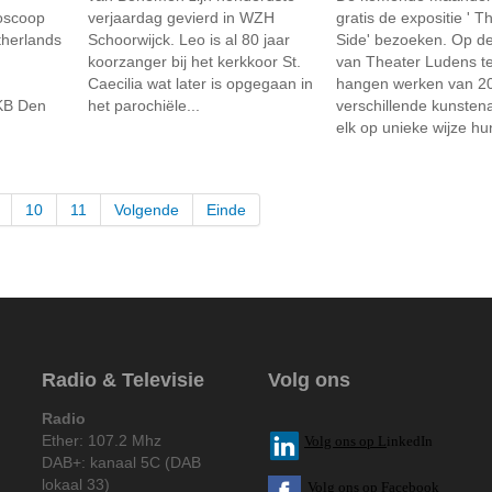
ioscoop
verjaardag gevierd in WZH
gratis de expositie ' T
therlands
Schoorwijck. Leo is al 80 jaar
Side' bezoeken. Op d
koorzanger bij het kerkkoor St.
van Theater Ludens t
Caecilia wat later is opgegaan in
hangen werken van 2
KB Den
het parochiële...
verschillende kunsten
elk op unieke wijze hun
10
11
Volgende
Einde
Radio & Televisie
Volg ons
Radio
Ether: 107.2 Mhz
V
olg ons op L
inkedIn
DAB+: kanaal 5C (DAB
lokaal 33)
Volg ons op Facebook