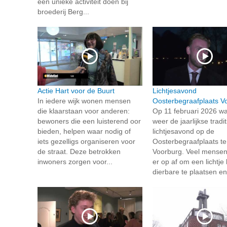
een unieke activiteit doen bij
broederij Berg...
Actie Hart voor de Buurt
Lichtjesavond
In iedere wijk wonen mensen
Oosterbegraafplaats V
die klaarstaan voor anderen:
Op 11 februari 2026 wa
bewoners die een luisterend oor
weer de jaarlijkse tradi
bieden, helpen waar nodig of
lichtjesavond op de
iets gezelligs organiseren voor
Oosterbegraafplaats te
de straat. Deze betrokken
Voorburg. Veel mense
inwoners zorgen voor...
er op af om een lichtje 
dierbare te plaatsen en