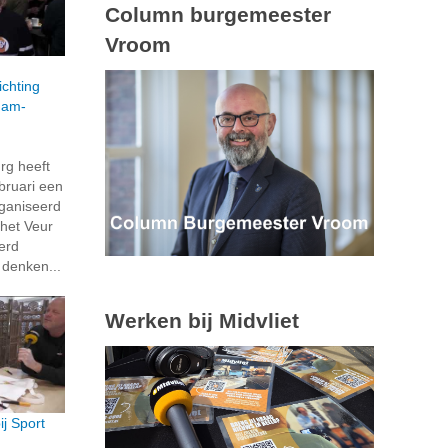
Column burgemeester
Vroom
chting
dam-
rg heeft
ruari een
rganiseerd
het Veur
erd
 denken...
Werken bij Midvliet
j Sport