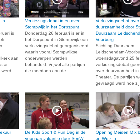
 in
Verkiezingsdebat in en over
Verkiezingsdebat over
Stompwijk in het Dorpspunt
duurzaamheid door Sti
uari is
Donderdag 26 februari is er in
Duurzaam Leidschen
li
het Dorpspunt in Stompwijk een
Voorburg
in
verkiezingsdebat georganiseerd
Stichting Duurzaam
waarin vooral Stompwijkse
Leidschendam-Voorbu
lkerk aan
onderwerpen werden
woensdagavond 25 feb
s er
behandeld. Vrijwel alle partijen
verkiezingsdebat geo
r werd...
die meedoen aan de...
over duurzaamheid in 
Theater. De partijen w
gevraagd werd hoe zij
eekuur
De Kids Sport & Fun Dag in de
Opening Meiden Mix bi
voorjaarsvakantie door SenW
en Welzijn