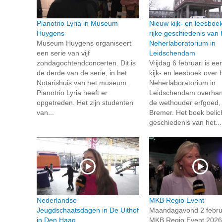
Pianotrio Lyria in Museum
Nieuw kijk- en leesboe
Huygens
rijke geschiedenis van 
Museum Huygens organiseert
Neherlaboratorium in
een serie van vijf
Leidschendam
zondagochtendconcerten. Dit is
Vrijdag 6 februari is e
de derde van de serie, in het
kijk- en leesboek over h
Notarishuis van het museum.
Neherlaboratorium in
Pianotrio Lyria heeft er
Leidschendam overhan
opgetreden. Het zijn studenten
de wethouder erfgoed,
van...
Bremer. Het boek belic
geschiedenis van het...
Nederlandse
MKB Regio Event
Jeugdschaatsdagen in De Uithof
Maandagavond 2 februa
in Den Haag
MKB Regio Event 2026