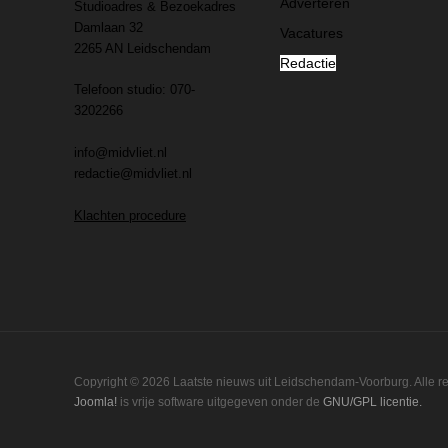
Adverteren
Studioadres & Bezoekadres
Damlaan 32
Vacatures
2265 AN Leidschendam
Redactie
Telefoon studio: 070-
3202266
info@midvliet.nl
redactie@midvliet.nl
Klachten procedure
Copyright © 2026 Laatste nieuws uit Leidschendam-Voorburg. Alle 
Joomla!
is vrije software uitgegeven onder de
GNU/GPL licentie.