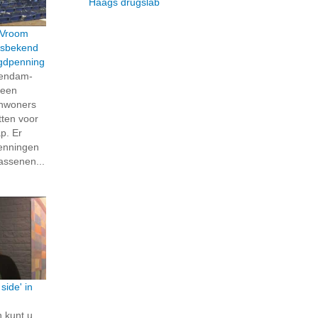
Haags drugslab
 Vroom
tsbekend
ugdpenning
hendam-
 een
inwoners
tten voor
p. Er
enningen
assenen...
side' in
 kunt u