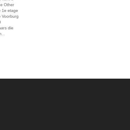
he Other
e 1e etage
e Voorburg
0
aars die
...