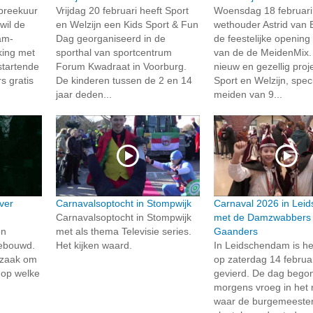
preekuur
Vrijdag 20 februari heeft Sport
Woensdag 18 februari
wil de
en Welzijn een Kids Sport & Fun
wethouder Astrid van 
am-
Dag georganiseerd in de
de feestelijke opening 
king met
sporthal van sportcentrum
van de de MeidenMix. 
startende
Forum Kwadraat in Voorburg.
nieuw en gezellig proj
s gratis
De kinderen tussen de 2 en 14
Sport en Welzijn, spec
jaar deden...
meiden van 9...
ver
Carnavalsoptocht in Stompwijk
Carnaval 2026 in Lei
Carnavalsoptocht in Stompwijk
met de Damzwabbers 
en
met als thema Televisie series.
Gaanders
ebouwd.
Het kijken waard.
In Leidschendam is he
dzaak om
op zaterdag 14 februar
 op welke
gevierd. De dag begon
morgens vroeg in het 
waar de burgemeeste