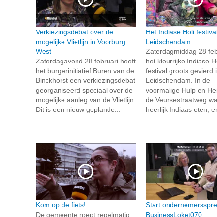
Verkiezingsdebat over de
Het Indiase Holi festival
mogelijke Vlietlijn in Voorburg
Leidschendam
West
Zaterdagmiddag 28 febr
Zaterdagavond 28 februari heeft
het kleurrijke Indiase Ho
het burgerinitiatief Buren van de
festival groots gevierd 
Binckhorst een verkiezingsdebat
Leidschendam. In de
georganiseerd speciaal over de
voormalige Hulp en Hei
mogelijke aanleg van de Vlietlijn.
de Veursestraatweg wa
Dit is een nieuw geplande...
heerlijk Indiaas eten, e
Kom op de fiets!
Start ondernemersspr
De gemeente roept regelmatig
BusinessLoket070