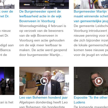
k over de
De Burgemeester opent de
Burgemeester Martijn
het Dr.
leefbaarheid actie in de wijk
maakt winnende sche
Bovenveen in Voorburg
van gemeentelijke je
Woensdagmiddag 4 februari is
De gemeente Leidsc
en nieuw
op verzoek van de bewoners
Voorburg introduceert
et Dr.
van de wijk Bovenveen in
nieuwe penning voor 
Voorburg een actie gehouden
die zich bijzonder inze
digd aan
om de wijk meer leefbaar te
de lokale gemeenscha
 Bianca
maken. De actie werd geopend
komen twee nieuwe p
ht de
door burgemeester Martijn...
voor de jeugd en volw
Leo van Bohemen honderd jaar
Expositie 'To the other 
ri is het
Afgelopen donderdag heeft Leo
Ludens
van Bohemen zijn honderdste
De komende maanden