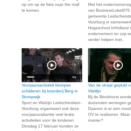
op om op de fiets naar the mall
Met het ondernemerss
te komen.
van BusinessLoket070 
gemeente Leidschend
Voorburg in samenwer
Hogeschool InHolland 
ondernemers en zzp-er
verder helpen met...
Voorjaarsactiviteit klompen
Van de straat geplukt o
schilderen bij boerderij Berg in
Vlietlijn
Stompwijk
Bij de Binckhorst word
Sport en Welzijn Leidschendam-
duizenden woningen g
Voorburg organiseert ook deze
Daarom is er een noo
voorjaarsvakantie veel leuke
OV te realiseren. Maar
activiteiten voor de kinderen.
manier?
Dinsdag 17 februari konden ze