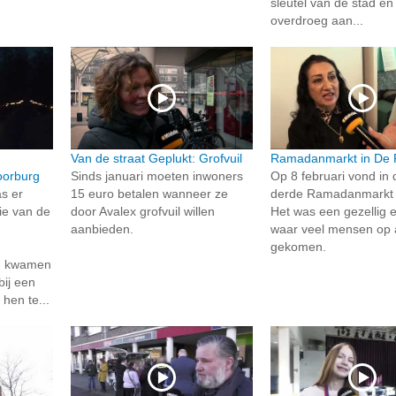
sleutel van de stad e
overdroeg aan...
Van de straat Geplukt: Grofvuil
Ramadanmarkt in De P
oorburg
Sinds januari moeten inwoners
Op 8 februari vond in 
s er
15 euro betalen wanneer ze
derde Ramadanmarkt 
tie van de
door Avalex grofvuil willen
Het was een gezellig
aanbieden.
waar veel mensen op a
gekomen.
n kwamen
bij een
 hen te...