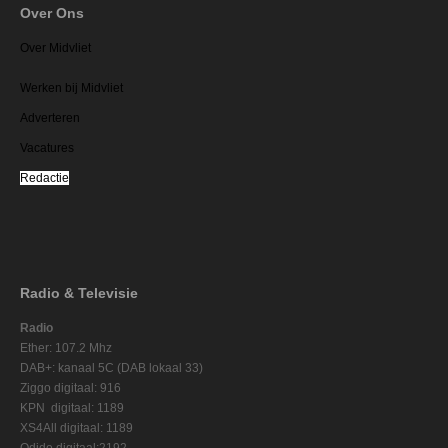
Over Ons
Over Midvliet
Werken bij Midvliet
Adverteren
Vacatures
Redactie
Radio & Televisie
Radio
Ether: 107.2 Mhz
DAB+: kanaal 5C (DAB lokaal 33)
Ziggo digitaal: 916
KPN digitaal: 1189
XS4All digitaal: 1189
Odido digitaal:2192