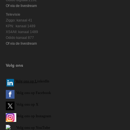
Of via de livestream
Televisie
Ziggo: kanaal 41
KPN: kanaal 1489
XS4All: kanaal 1489
Odido kanaal 877
Of via de livestream
Volg ons
V
olg ons op L
inkedIn
Volg ons op Facebook
Volg ons op X
Volg ons op Instagram
Volg
ons op
YouTube