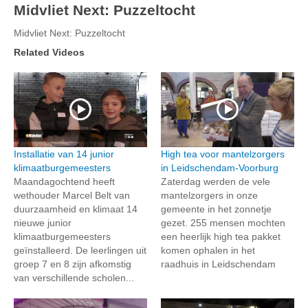
Midvliet Next: Puzzeltocht
Midvliet Next: Puzzeltocht
Related Videos
Installatie van 14 junior
High tea voor mantelzorgers
klimaatburgemeesters
in Leidschendam-Voorburg
Maandagochtend heeft
Zaterdag werden de vele
wethouder Marcel Belt van
mantelzorgers in onze
duurzaamheid en klimaat 14
gemeente in het zonnetje
nieuwe junior
gezet. 255 mensen mochten
klimaatburgemeesters
een heerlijk high tea pakket
geïnstalleerd. De leerlingen uit
komen ophalen in het
groep 7 en 8 zijn afkomstig
raadhuis in Leidschendam
van verschillende scholen...