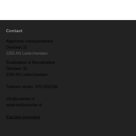
Contact
Algemene correspondentie
Damlaan 32
2265 AN Leidschendam
Studioadres & Bezoekadres
Damlaan 32
2265 AN Leidschendam
Telefoon studio: 070-3202266
info@midvliet.nl
redactie@midvliet.nl
Klachten procedure