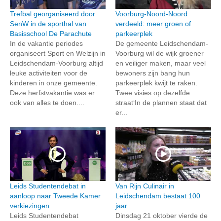
Trefbal georganiseerd door
Voorburg-Noord-Noord
SenW in de sporthal van
verdeeld: meer groen of
Basisschool De Parachute
parkeerplek
In de vakantie periodes
De gemeente Leidschendam-
organiseert Sport en Welzijn in
Voorburg wil de wijk groener
Leidschendam-Voorburg altijd
en veiliger maken, maar veel
leuke activiteiten voor de
bewoners zijn bang hun
kinderen in onze gemeente.
parkeerplek kwijt te raken.
Deze herfstvakantie was er
Twee visies op dezelfde
ook van alles te doen....
straat‘In de plannen staat dat
er...
Leids Studentendebat in
Van Rijn Culinair in
aanloop naar Tweede Kamer
Leidschendam bestaat 100
verkiezingen
jaar
Leids Studentendebat
Dinsdag 21 oktober vierde de