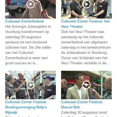
Cultureel Zomerfestival
Cultureel Zomer Festival: Het
Het Koningin Julianaplein in
Veur Theater
Voorburg transformeert op
Ook het Veur Theater was
zaterdag 30 augustus
aanwezig op het culturele
opnieuw tot een bruisend
zomerfestival van afgelopen
cultureel hart. De 24e editie
zaterdag in het winkelcentrum
van het Cultureel
de Julianabaan in Voorburg.
Zomerfestival is weer een
Oscar van Schijndel van het
groot succes en is...
Veur Theater vertelde in de...
Cultureel Zomer Festival:
Cultureel Zomer Festival:
Bowlingvereniging Bally's
Marcel Belt
Rijswijk
Zaterdag 30 augustus vond