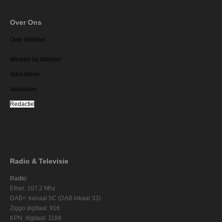
Over Ons
Over Midvliet
Werken bij Midvliet
Adverteren
Vacatures
Redactie
Radio & Televisie
Radio
Ether: 107.2 Mhz
DAB+: kanaal 5C (DAB lokaal 33)
Ziggo digitaal: 916
KPN digitaal: 1189