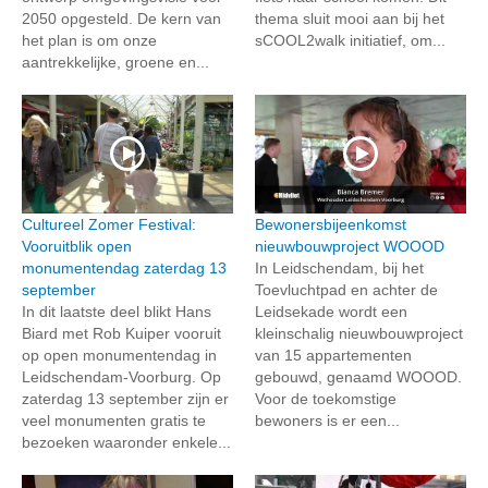
2050 opgesteld. De kern van
thema sluit mooi aan bij het
het plan is om onze
sCOOL2walk initiatief, om...
aantrekkelijke, groene en...
Cultureel Zomer Festival:
Bewonersbijeenkomst
Vooruitblik open
nieuwbouwproject WOOOD
monumentendag zaterdag 13
In Leidschendam, bij het
september
Toevluchtpad en achter de
In dit laatste deel blikt Hans
Leidsekade wordt een
Biard met Rob Kuiper vooruit
kleinschalig nieuwbouwproject
op open monumentendag in
van 15 appartementen
Leidschendam-Voorburg. Op
gebouwd, genaamd WOOOD.
zaterdag 13 september zijn er
Voor de toekomstige
veel monumenten gratis te
bewoners is er een...
bezoeken waaronder enkele...