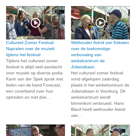
Cultureel Zomer Festival:
Wethouder Astrid van Eekelen
Napraten over de muziek
over de toekomstige
tijdens het festival
verbouwing van
Tijdens het cultureel zomer
winkelcentrum de
festival is altijd veel aandacht
Julianabaan.
voor muziek op diverse podia.
Het cultureel zomer festival
Karin van der Spek sprak met
vond afgelopen zaterdag
leden van de band Forecast,
plaats in het winkelcentrum de
een coverband over hun
Julianabaan in Voorburg. Dit
optreden en met drie...
winkelcentrum wordt
binnenkort verbouwd. Hans
Biard heeft wethouder Astrid
van...