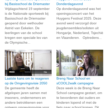
bij Basisschool de Driemaster
Donderdagavond
Vrijdagochtend 19 september
Op donderdagavond was het
is de Nationale sportweek bij
openingsconcert van het
Basisschool de Driemaster
Huygens Festival 2025. Deze
geopend door wethouder
avond werd verzorgd door
Astrid van Eekelen. De
jeugdensembles/solisten uit
leerlingen van de school
Hongarije, Nederland, Tsjechië
kregen een speciale les van
en Vlaanderen. Optredens...
de Olympische...
Laatste kans om te reageren
Breng Naar School en
op de Omgevingsvisie 2050
sCOOL2walk campagne
De gemeente heeft de
Deze week is de Breng Naar
afgelopen jaren samen met
School campagne gestart, om
inwoners, ondernemers en
te bevorderen dat ouders en
andere betrokkenen een
kinderen lopend of met de
ontwerp omgevingsvisie voor
fiets naar school komen. Dit