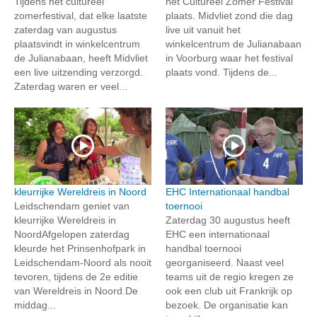
Tijdens het cultureel
het Cultureel Zomer Festival
zomerfestival, dat elke laatste
plaats. Midvliet zond die dag
zaterdag van augustus
live uit vanuit het
plaatsvindt in winkelcentrum
winkelcentrum de Julianabaan
de Julianabaan, heeft Midvliet
in Voorburg waar het festival
een live uitzending verzorgd.
plaats vond. Tijdens de...
Zaterdag waren er veel...
kleurrijke Wereldreis in Noord
EHC Internationaal handbal
Leidschendam geniet van
toernooi
kleurrijke Wereldreis in
Zaterdag 30 augustus heeft
NoordAfgelopen zaterdag
EHC een internationaal
kleurde het Prinsenhofpark in
handbal toernooi
Leidschendam-Noord als nooit
georganiseerd. Naast veel
tevoren, tijdens de 2e editie
teams uit de regio kregen ze
van Wereldreis in Noord.De
ook een club uit Frankrijk op
middag...
bezoek. De organisatie kan