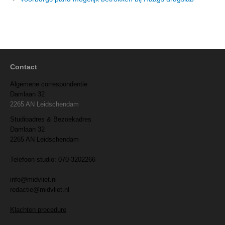
Contact
Algemene correspondentie
Damlaan 32
2265 AN Leidschendam
Studioadres & Bezoekadres
Damlaan 32
2265 AN Leidschendam
Telefoon studio: 070-3202266
info@midvliet.nl
redactie@midvliet.nl
Klachten procedure