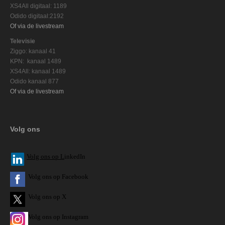
XS4All digitaal: 1189
Odido digitaal:2192
Of via de livestream
Televisie
Ziggo: kanaal 41
KPN: kanaal 1489
XS4All: kanaal 1489
Odido kanaal 877
Of via de livestream
Volg ons
V
olg ons op L
inkedIn
Volg ons op Facebook
Volg ons op X
Volg ons op Instagram