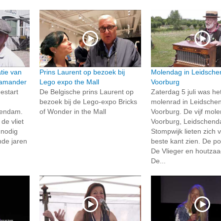
tie van
Prins Laurent op bezoek bij
Molendag in Leidsch
lamander
Lego expo the Mall
Voorburg
estart
De Belgische prins Laurent op
Zaterdag 5 juli was he
bezoek bij de Lego-expo Bricks
molenrad in Leidsche
hendam.
of Wonder in the Mall
Voorburg. De vijf mole
de vliet
Voorburg, Leidschen
 nodig
Stompwijk lieten zich 
de jaren
beste kant zien. De p
De Vlieger en houtza
De...