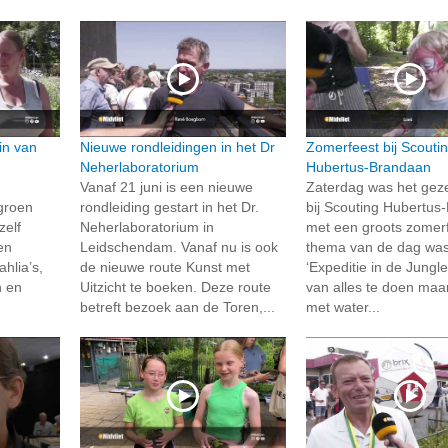
in van
Nieuwe rondleidingen in het Dr
Zomerfeest bij Scouti
Neherlaboratorium
Hubertus-Brandaan
Vanaf 21 juni is een nieuwe
Zaterdag was het geze
groen
rondleiding gestart in het Dr.
bij Scouting Hubertus
zelf
Neherlaboratorium in
met een groots zomerf
en
Leidschendam. Vanaf nu is ook
thema van de dag was
hlia’s,
de nieuwe route Kunst met
‘Expeditie in de Jungle
 en
Uitzicht te boeken. Deze route
van alles te doen maa
betreft bezoek aan de Toren,...
met water...