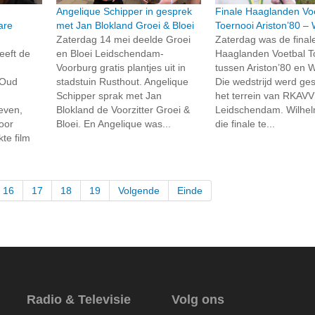
Angelique Schipper in gesprek
Finale Haaglanden Vo
are
met Jan Blokland Groei & Bloei
Toernooi Ariston’80 –
Zaterdag 14 mei deelde Groei
Zaterdag was de final
eeft de
en Bloei Leidschendam-
Haaglanden Voetbal T
Voorburg gratis plantjes uit in
tussen Ariston’80 en 
 Oud
stadstuin Rusthout. Angelique
Die wedstrijd werd ge
Schipper sprak met Jan
het terrein van RKAVV
even,
Blokland de Voorzitter Groei &
Leidschendam. Wilhel
oor
Bloei. En Angelique was...
die finale te...
te film
16
17
18
19
Volgende
Einde
Radio & Televisie
Volg ons