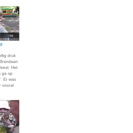
ng
llig druk
-Brandaan
eest. Het
 ga op
’. Er was
r vooral