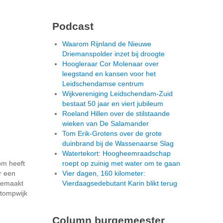
Podcast
Waarom Rijnland de Nieuwe
Driemanspolder inzet bij droogte
Hoogleraar Cor Molenaar over
leegstand en kansen voor het
Leidschendamse centrum
Wijkvereniging Leidschendam-Zuid
bestaat 50 jaar en viert jubileum
Roeland Hillen over de stilstaande
wieken van De Salamander
Tom Erik-Grotens over de grote
duinbrand bij de Wassenaarse Slag
Watertekort: Hoogheemraadschap
om heeft
roept op zuinig met water om te gaan
r een
Vier dagen, 160 kilometer:
gemaakt
Vierdaagsedebutant Karin blikt terug
Stompwijk
Column burgemeester