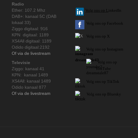
Radio
Ether: 107.2 Mhz
V
olg ons op L
inkedIn
DAB+: kanaal 5C (DAB
lokaal 33)
Volg ons op Facebook
Ziggo digitaal: 916
KPN digitaal: 1189
Volg ons op X
XS4All digitaal: 1189
Odido digitaal:2192
Volg ons op Instagram
Of via de livestream
Volg
ons op
Televisie
Ziggo: kanaal 41
YouTube
KPN: kanaal 1489
XS4All: kanaal 1489
Volg ons op TikTok
Odido kanaal 877
Of via de livestream
Volg ons op Bluesky