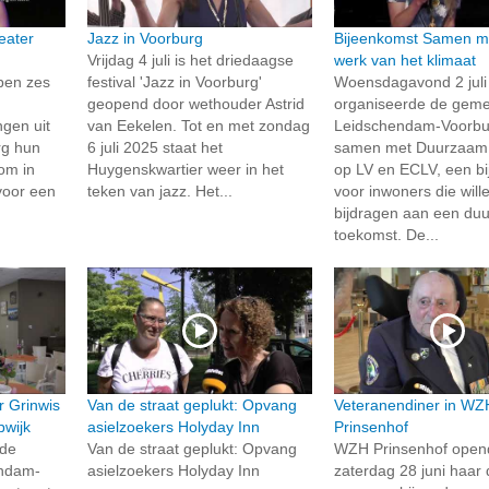
eater
Jazz in Voorburg
Bijeenkomst Samen 
Vrijdag 4 juli is het driedaagse
werk van het klimaat
bben zes
festival 'Jazz in Voorburg'
Woensdagavond 2 juli
geopend door wethouder Astrid
organiseerde de gem
ngen uit
van Eekelen. Tot en met zondag
Leidschendam-Voorbu
g hun
6 juli 2025 staat het
samen met Duurzaam 
om in
Huygenskwartier weer in het
op LV en ECLV, een b
voor een
teken van jazz. Het...
voor inwoners die will
bijdragen aan een du
toekomst. De...
r Grinwis
Van de straat geplukt: Opvang
Veteranendiner in WZ
pwijk
asielzoekers Holyday Inn
Prinsenhof
 de
Van de straat geplukt: Opvang
WZH Prinsenhof open
endam-
asielzoekers Holyday Inn
zaterdag 28 juni haar