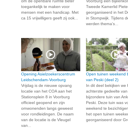
om de openbare ruimte beter
Voorburg een bijeenko
toegankelijk te maken voor
Tweede Kamerlid Piete
mensen met een handicap. Met
georganiseerd in het 
ca 15 vrijwilligers geeft zij ook...
in Stompwijk. Tijdens 
werden thema’s...
Opening Asielzoekerscentrum
Open tuinen weekend b
Leidschendam-Voorburg
van Peski (deel 2)
Vrijdag is de nieuwe opvang
In dit deel bekijken we 
locatie van het COA aan het
achterste gedeelte van
Stationsplein 8 in Voorburg
bijzondere tuin van An
officieel geopend en zijn
Peski. Deze tuin was vo
omwonenden langs geweest
weekend te bezichtigen
voor rondleidingen. De naam
het open tuinen weeke
van de locatie is de Vleugel
georganiseerd door Gro
van...