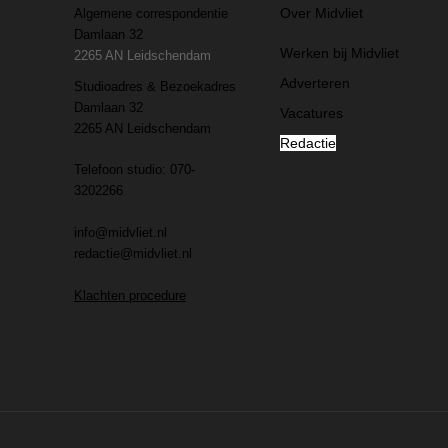
Over Midvliet
Algemene correspondentie
Damlaan 32
Werken bij Midvliet
2265 AN Leidschendam
Adverteren
Studioadres & Bezoekadres
Damlaan 32
Vacatures
2265 AN Leidschendam
Redactie
Telefoon studio: 070-
3202266
info@midvliet.nl
redactie@midvliet.nl
Klachten procedure