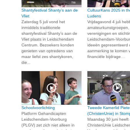
Shantyfestival Shanty’s aan de
CultuurKans 2025 in th
Vliet
Ludens
Zaterdag 5 juli vond het
Vrijdagavond 4 juli he
inmiddels traditionele
amateurkunstgroepen,
shantyfestival Shanty’s aan de
verenigingen en stichti
Vliet plaats in Leidschendam
Leidschendam‑Voorbur
Centrum. Bezoekers konden
ideeën gepresenteerd 
genieten van optredens van
aanmerking te komen 
maar liefst zes shantykoren,
financiële bijdrage....
die...
Schoolvoorlichting
Tweede Kamerlid Piete
Platform Gehandicapten
(ChristenUnie) in Stom
Leidschendam-Voorburg
Maandag 30 juni heeft
(PLGV) zet zich niet alleen in
ChristenUnie Leidsch