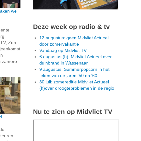
maken we
Deze week op radio & tv
eente
rg,
12 augustus: geen Midvliet Actueel
LV, Zon
door zomervakantie
ijeenkomst
Vandaag op Midvliet TV
en
6 augustus (h): Midvliet Actueel over
urzamere
duinbrand in Wassenaar
9 augustus: Summerpopcorn in het
teken van de jaren '50 en '60
30 juli: zomereditie Midvliet Actueel
(h)over droogteproblemen in de regio
Nu te zien op Midvliet TV
H
de
 deuren