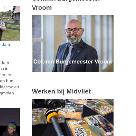
Vroom
endam-
t
ndam-
ns in
dam en
van hun
oldermolen
Werken bij Midvliet
agmolen