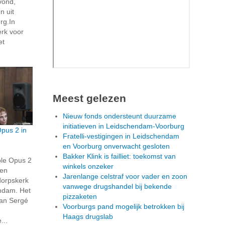
vond,
n uit
rg.In
rk voor
et
Meest gelezen
Nieuw fonds ondersteunt duurzame
initiatieven in Leidschendam-Voorburg
pus 2 in
Fratelli-vestigingen in Leidschendam
n
en Voorburg onverwacht gesloten
Bakker Klink is failliet: toekomst van
le Opus 2
winkels onzeker
een
Jarenlange celstraf voor vader en zoon
dorpskerk
vanwege drugshandel bij bekende
ndam. Het
pizzaketen
van Sergé
Voorburgs pand mogelijk betrokken bij
n
Haags drugslab
...