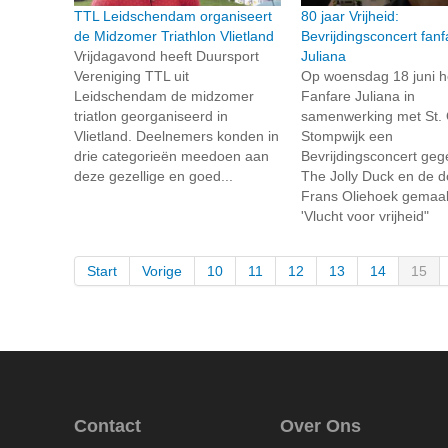
TTL Leidschendam organiseert
80 jaar Vrijheid:
de Midzomer Triathlon Vlietland
Bevrijdingsconcert fanf
Vrijdagavond heeft Duursport
Juliana
Vereniging TTL uit
Op woensdag 18 juni h
Leidschendam de midzomer
Fanfare Juliana in
triatlon georganiseerd in
samenwerking met St.
Vlietland. Deelnemers konden in
Stompwijk een
drie categorieën meedoen aan
Bevrijdingsconcert geg
deze gezellige en goed...
The Jolly Duck en de d
Frans Oliehoek gemaak
'Vlucht voor vrijheid"
Start
Vorige
10
11
12
13
14
15
Contact
Over Ons