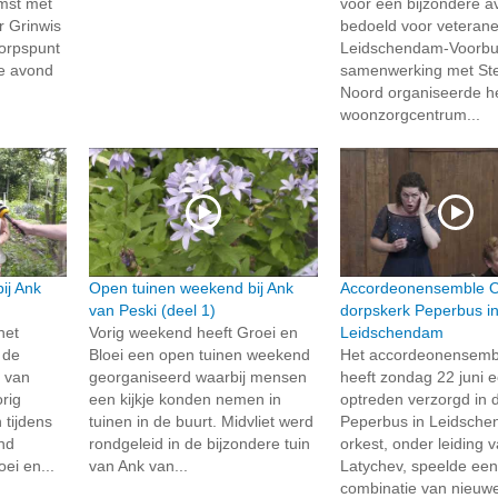
mst met
voor een bijzondere a
r Grinwis
bedoeld voor veterane
Dorpspunt
Leidschendam-Voorbu
de avond
samenwerking met Ste
Noord organiseerde h
woonzorgcentrum...
ij Ank
Open tuinen weekend bij Ank
Accordeonensemble O
van Peski (deel 1)
dorpskerk Peperbus i
het
Vorig weekend heeft Groei en
Leidschendam
 de
Bloei een open tuinen weekend
Het accordeonensemb
k van
georganiseerd waarbij mensen
heeft zondag 22 juni 
rig
een kijkje konden nemen in
optreden verzorgd in 
 tijdens
tuinen in de buurt. Midvliet werd
Peperbus in Leidsche
nd
rondgeleid in de bijzondere tuin
orkest, onder leiding 
ei en...
van Ank van...
Latychev, speelde ee
combinatie van nieuwe