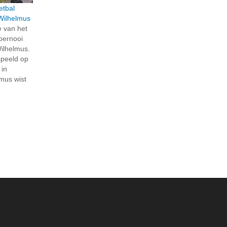
etbal
 Wilhelmus
e van het
oernooi
Wilhelmus.
speeld op
 in
mus wist