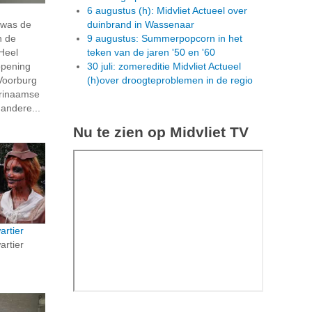
6 augustus (h): Midvliet Actueel over
 was de
duinbrand in Wassenaar
n de
9 augustus: Summerpopcorn in het
Heel
teken van de jaren '50 en '60
opening
30 juli: zomereditie Midvliet Actueel
 Voorburg
(h)over droogteproblemen in de regio
urinaamse
andere...
Nu te zien op Midvliet TV
rtier
rtier