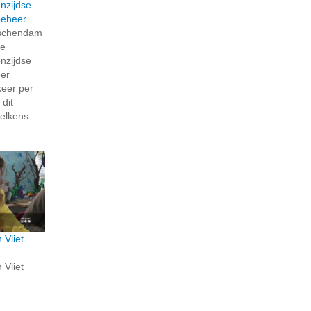
nzijdse
beheer
dschendam
de
nzijdse
eer
keer per
 dit
telkens
 Vliet
 Vliet