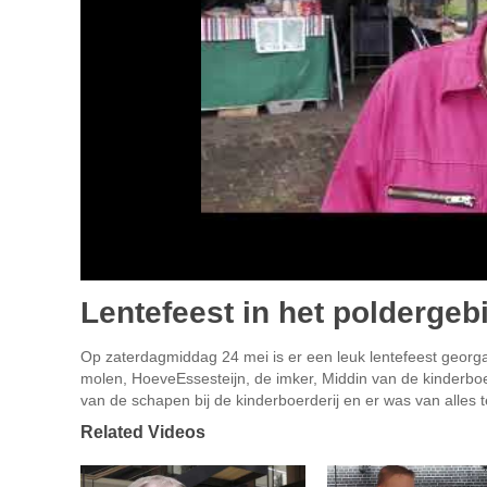
Lentefeest in het poldergeb
Op zaterdagmiddag 24 mei is er een leuk lentefeest georg
molen, HoeveEssesteijn, de imker, Middin van de kinderbo
van de schapen bij de kinderboerderij en er was van alles te
Related Videos