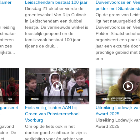
Kamer
Leidschendam bestaat 100 jaar
Duivenvoordse en Vee
Dinsdag 21 oktober vierde de
polder met Staatsbos
groentewinkel Van Rijn Culinair
Op de grens van Lei
in Leidschendam een dubbel
ligt het natuurgebied 
 leiding
feestje. De vernieuwde winkel is
Duivenvoordse en Vee
astmaker
feestelijk geopend en de
Polder. Staatsbosbeh
atteren
familiezaak bestaat 100 jaar.
organiseert een paar 
an zes
tijdens de druk...
jaar een excursie door
ijkste...
prachtige gebied met 
een...
ganiseert
Fiets veilig, lichten AAN bij
Uitreiking Lodewijk van
e
Groen van Prinstererschool
Award 2025
Voorburg
Uitreiking Lodewijk van
agavond
Om op de fiets ook in het
Award 2025
ctee. De
donker goed zichtbaar te zijn is
et
verlichting voor én achter van