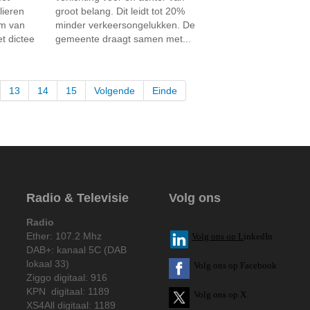
lieren
groot belang. Dit leidt tot 20%
um van
minder verkeersongelukken. De
 dictee
gemeente draagt samen met...
13
14
15
Volgende
Einde
Radio & Televisie
Volg ons
Radio
Ether: 107.2 Mhz
V
olg ons op L
inkedIn
DAB+: kanaal 5C (DAB
lokaal 33)
Volg ons op Facebook
Ziggo digitaal: 916
KPN digitaal: 1189
Volg ons op X
XS4All digitaal: 1189