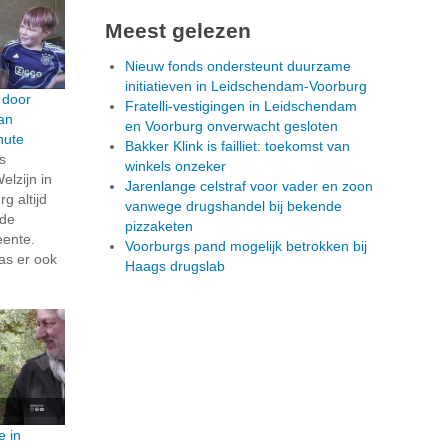
Meest gelezen
Nieuw fonds ondersteunt duurzame
initiatieven in Leidschendam-Voorburg
 door
Fratelli-vestigingen in Leidschendam
an
en Voorburg onverwacht gesloten
hute
Bakker Klink is failliet: toekomst van
s
winkels onzeker
elzijn in
Jarenlange celstraf voor vader en zoon
 altijd
vanwege drugshandel bij bekende
 de
pizzaketen
eente.
Voorburgs pand mogelijk betrokken bij
as er ook
Haags drugslab
e in