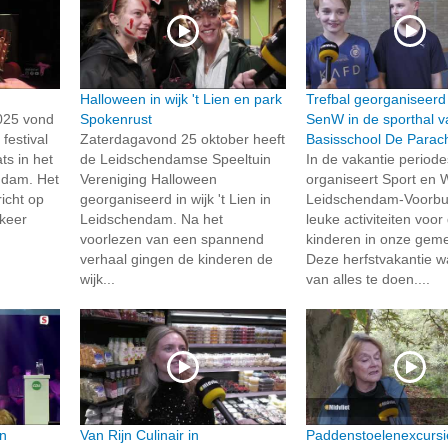
Halloween in wijk 't Lien en park
Trefbal georganiseerd
025 vond
Spokenrust
SenW in de sporthal v
festival
Zaterdagavond 25 oktober heeft
Basisschool De Parac
ts in het
de Leidschendamse Speeltuin
In de vakantie periode
ndam. Het
Vereniging Halloween
organiseert Sport en W
richt op
georganiseerd in wijk 't Lien in
Leidschendam-Voorburg
 keer
Leidschendam. Na het
leuke activiteiten voor
voorlezen van een spannend
kinderen in onze gem
verhaal gingen de kinderen de
Deze herfstvakantie w
wijk...
van alles te doen....
in
Van Rijn Culinair in
Paddenstoelenexcursi