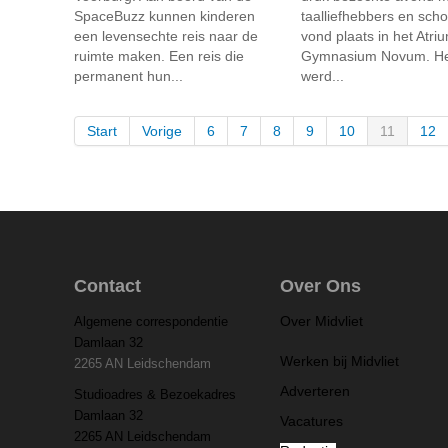
SpaceBuzz kunnen kinderen
taalliefhebbers en scho
een levensechte reis naar de
vond plaats in het Atri
ruimte maken. Een reis die
Gymnasium Novum. Het
permanent hun...
werd...
Start
Vorige
6
7
8
9
10
11
12
Contact
Over Ons
Over Midvliet
Algemene correspondentie
Damlaan 32
Werken bij Midvliet
2265 AN Leidschendam
Adverteren
Studioadres & Bezoekadres
Damlaan 32
Vacatures
2265 AN Leidschendam