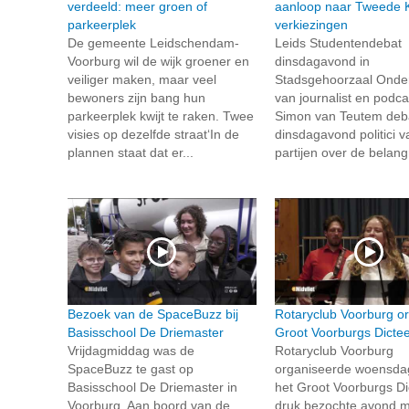
verdeeld: meer groen of
aanloop naar Tweede 
parkeerplek
verkiezingen
De gemeente Leidschendam-
Leids Studentendebat
Voorburg wil de wijk groener en
dinsdagavond in
veiliger maken, maar veel
Stadsgehoorzaal Onder
bewoners zijn bang hun
van journalist en podc
parkeerplek kwijt te raken. Twee
Simon van Teutem deb
visies op dezelfde straat‘In de
dinsdagavond politici v
plannen staat dat er...
partijen over de belangr
Bezoek van de SpaceBuzz bij
Rotaryclub Voorburg or
Basisschool De Driemaster
Groot Voorburgs Dicte
Vrijdagmiddag was de
Rotaryclub Voorburg
SpaceBuzz te gast op
organiseerde woensd
Basisschool De Driemaster in
het Groot Voorburgs Di
Voorburg. Aan boord van de
druk bezochte avond m