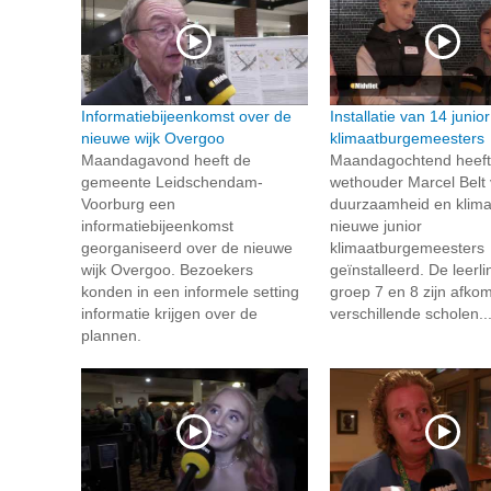
Informatiebijeenkomst over de
Installatie van 14 junior
nieuwe wijk Overgoo
klimaatburgemeesters
Maandagavond heeft de
Maandagochtend heeft
gemeente Leidschendam-
wethouder Marcel Belt
Voorburg een
duurzaamheid en klima
informatiebijeenkomst
nieuwe junior
georganiseerd over de nieuwe
klimaatburgemeesters
wijk Overgoo. Bezoekers
geïnstalleerd. De leerli
konden in een informele setting
groep 7 en 8 zijn afkom
informatie krijgen over de
verschillende scholen..
plannen.