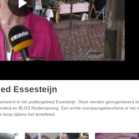
ied Essesteijn
aniseerd in het poldergebied Essesteijn. Deze werden georganiseerd d
erderij en BLOS Kinderopvang. Een echte voorjaarsgebeurtenis is het 
 koop tijdens het lentefeest.