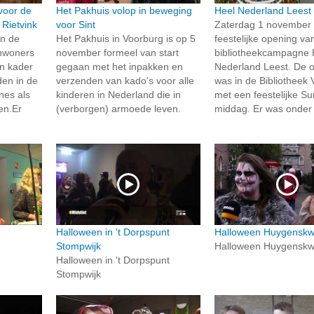
voor de
Het Pakhuis volop in beweging
Heel Nederland Leest
 Rietvink
voor Sint
Zaterdag 1 november
in de
Het Pakhuis in Voorburg is op 5
feestelijke opening va
nwoners
november formeel van start
bibliotheekcampagne 
in kader
gegaan met het inpakken en
Nederland Leest. De 
en in de
verzenden van kado's voor alle
was in de Bibliotheek
nes als
kinderen in Nederland die in
met een feestelijke S
en.Er
(verborgen) armoede leven.
middag. Er was onder 
Halloween in 't Dorpspunt
Halloween Huygenskwa
Stompwijk
Halloween Huygenskwa
Halloween in 't Dorpspunt
Stompwijk