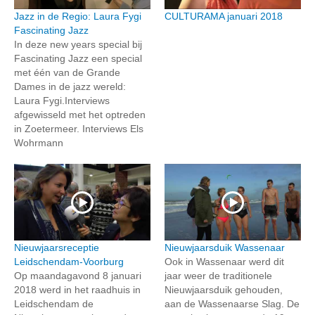
Jazz in de Regio: Laura Fygi
CULTURAMA januari 2018
Fascinating Jazz
In deze new years special bij
Fascinating Jazz een special
met één van de Grande
Dames in de jazz wereld:
Laura Fygi.Interviews
afgewisseld met het optreden
in Zoetermeer. Interviews Els
Wohrmann
Nieuwjaarsreceptie
Nieuwjaarsduik Wassenaar
Leidschendam-Voorburg
Ook in Wassenaar werd dit
Op maandagavond 8 januari
jaar weer de traditionele
2018 werd in het raadhuis in
Nieuwjaarsduik gehouden,
Leidschendam de
aan de Wassenaarse Slag. De