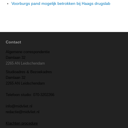
Voorburgs pand mogelijk betrokken bij Haags drugslab
Contact
Algemene correspondentie
Damlaan 32
2265 AN Leidschendam
Studioadres & Bezoekadres
Damlaan 32
2265 AN Leidschendam
Telefoon studio: 070-3202266
info@midvliet.nl
redactie@midvliet.nl
Klachten procedure