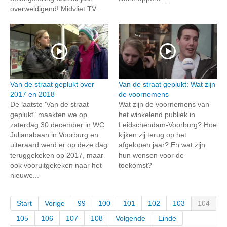
overweldigend! Midvliet TV...
Van de straat geplukt over
Van de straat geplukt: Wat zijn
2017 en 2018
de voornemens
De laatste 'Van de straat
Wat zijn de voornemens van
geplukt" maakten we op
het winkelend publiek in
zaterdag 30 december in WC
Leidschendam-Voorburg? Hoe
Julianabaan in Voorburg en
kijken zij terug op het
uiteraard werd er op deze dag
afgelopen jaar? En wat zijn
teruggekeken op 2017, maar
hun wensen voor de
ook vooruitgekeken naar het
toekomst?
nieuwe...
Start
Vorige
99
100
101
102
103
104
105
106
107
108
Volgende
Einde