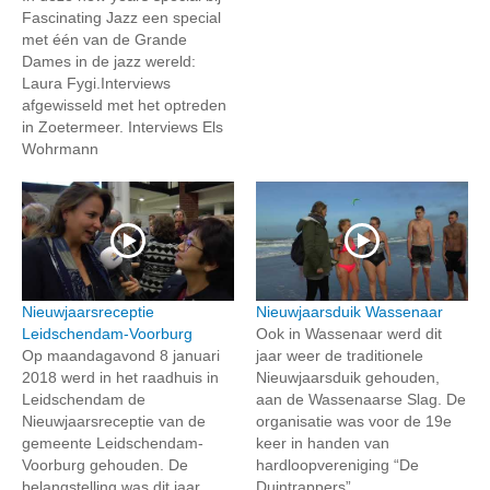
Fascinating Jazz een special
met één van de Grande
Dames in de jazz wereld:
Laura Fygi.Interviews
afgewisseld met het optreden
in Zoetermeer. Interviews Els
Wohrmann
Nieuwjaarsreceptie
Nieuwjaarsduik Wassenaar
Leidschendam-Voorburg
Ook in Wassenaar werd dit
Op maandagavond 8 januari
jaar weer de traditionele
2018 werd in het raadhuis in
Nieuwjaarsduik gehouden,
Leidschendam de
aan de Wassenaarse Slag. De
Nieuwjaarsreceptie van de
organisatie was voor de 19e
gemeente Leidschendam-
keer in handen van
Voorburg gehouden. De
hardloopvereniging “De
belangstelling was dit jaar
Duintrappers”....