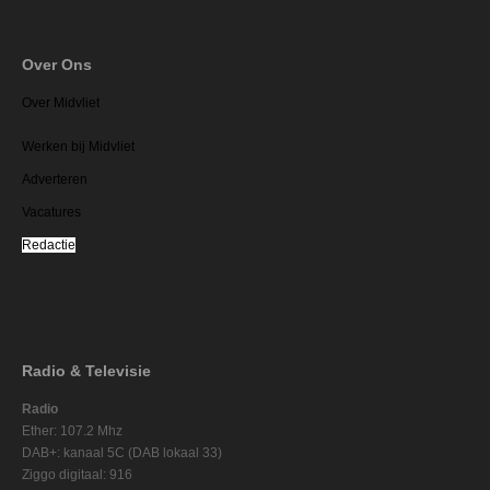
Over Ons
Over Midvliet
Werken bij Midvliet
Adverteren
Vacatures
Redactie
Radio & Televisie
Radio
Ether: 107.2 Mhz
DAB+: kanaal 5C (DAB lokaal 33)
Ziggo digitaal: 916