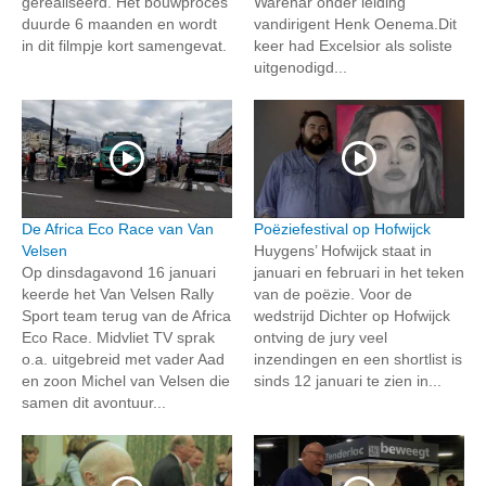
gerealiseerd. Het bouwproces
Warenar onder leiding
duurde 6 maanden en wordt
vandirigent Henk Oenema.Dit
in dit filmpje kort samengevat.
keer had Excelsior als soliste
uitgenodigd...
De Africa Eco Race van Van
Poëziefestival op Hofwijck
Velsen
Huygens’ Hofwijck staat in
Op dinsdagavond 16 januari
januari en februari in het teken
keerde het Van Velsen Rally
van de poëzie. Voor de
Sport team terug van de Africa
wedstrijd Dichter op Hofwijck
Eco Race. Midvliet TV sprak
ontving de jury veel
o.a. uitgebreid met vader Aad
inzendingen en een shortlist is
en zoon Michel van Velsen die
sinds 12 januari te zien in...
samen dit avontuur...