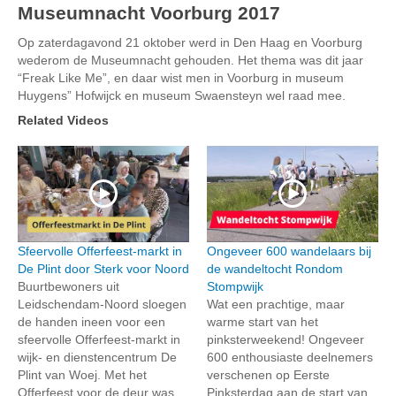
Museumnacht Voorburg 2017
Op zaterdagavond 21 oktober werd in Den Haag en Voorburg
wederom de Museumnacht gehouden. Het thema was dit jaar
“Freak Like Me”, en daar wist men in Voorburg in museum
Huygens” Hofwijck en museum Swaensteyn wel raad mee.
Related Videos
Sfeervolle Offerfeest-markt in
Ongeveer 600 wandelaars bij
De Plint door Sterk voor Noord
de wandeltocht Rondom
Buurtbewoners uit
Stompwijk
Leidschendam-Noord sloegen
Wat een prachtige, maar
de handen ineen voor een
warme start van het
sfeervolle Offerfeest-markt in
pinksterweekend! Ongeveer
wijk- en dienstencentrum De
600 enthousiaste deelnemers
Plint van Woej. Met het
verschenen op Eerste
Offerfeest voor de deur was
Pinksterdag aan de start van