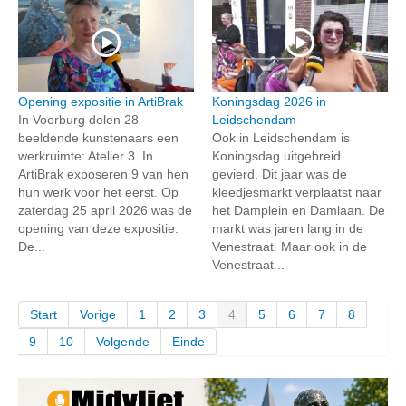
Opening expositie in ArtiBrak
Koningsdag 2026 in
In Voorburg delen 28
Leidschendam
beeldende kunstenaars een
Ook in Leidschendam is
werkruimte: Atelier 3. In
Koningsdag uitgebreid
ArtiBrak exposeren 9 van hen
gevierd. Dit jaar was de
hun werk voor het eerst. Op
kleedjesmarkt verplaatst naar
zaterdag 25 april 2026 was de
het Damplein en Damlaan. De
opening van deze expositie.
markt was jaren lang in de
De...
Venestraat. Maar ook in de
Venestraat...
Start
Vorige
1
2
3
4
5
6
7
8
9
10
Volgende
Einde