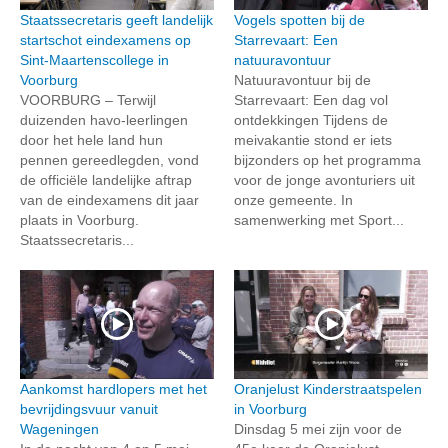
Staatssecretaris geeft landelijk
Vogels spotten bij de
startschot eindexamens op
Starrevaart: Een
Sint-Maartenscollege in
natuuravontuur
Voorburg
Natuuravontuur bij de
VOORBURG – Terwijl
Starrevaart: Een dag vol
duizenden havo-leerlingen
ontdekkingen Tijdens de
door het hele land hun
meivakantie stond er iets
pennen gereedlegden, vond
bijzonders op het programma
de officiële landelijke aftrap
voor de jonge avonturiers uit
van de eindexamens dit jaar
onze gemeente. In
plaats in Voorburg.
samenwerking met Sport...
Staatssecretaris...
Aankomst hardlopers met het
Oranjelust Kinderstraatspelen
bevrijdingsvuur vanuit
in Voorburg
Wageningen
Dinsdag 5 mei zijn voor de