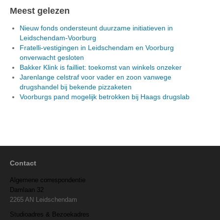
Meest gelezen
Nieuw fonds ondersteunt duurzame initiatieven in
Leidschendam-Voorburg
Fratelli-vestigingen in Leidschendam en Voorburg
onverwacht gesloten
Bakker Klink is failliet: toekomst van winkels onzeker
Jarenlange celstraf voor vader en zoon vanwege
drugshandel bij bekende pizzaketen
Voorburgs pand mogelijk betrokken bij Haags drugslab
Contact
Algemene correspondentie
Damlaan 32
2265 AN Leidschendam
Studioadres & Bezoekadres