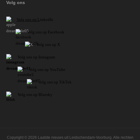
Volg ons
V
olg ons op L
inkedIn
Volg ons op Facebook
Volg ons op X
Volg ons op Instagram
Volg
ons op
YouTube
Volg ons op TikTok
Volg ons op Bluesky
Copyright © 2026 Laatste nieuws uit Leidschendam-Voorburg. Alle rechten