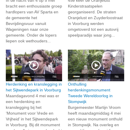
In de nacht van 4 op 5 mei
45e keer de Oranjelust
bracht een enthousiaste groep
Kinderstraatspelen
hardlopers van AV Sparta en
georganiseerd. De straten
de gemeente het
Oranjelust en Zuyderloostraat
Bevrijdingsvuur vanuit
in Voorburg werden
Wageningen naar onze
omgetoverd tot een autovrij
gemeente. Onder de lopers
speelparadijs waar jong...
liepen ook wethouders...
Herdenking en kranslegging in
Onthulling
het Sijtwendepark in Voorburg
herdenkingsmonument
Maandagavond 4 mei was er
Tweede Wereldoorlog in
een herdenking en
Stompwijk
kranslegging bij het
Burgemeester Martijn Vroom
‘Monument voor Vrede en
heeft maandagmiddag 4 mei
Vrijheid’ in het Sijtwendepark
een nieuw monument onthuld
in Voorburg. Bij dit monument
in Stompwijk. Na overleg en