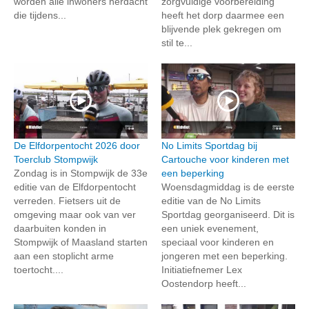
worden alle inwoners herdacht
zorgvuldige voorbereiding
die tijdens...
heeft het dorp daarmee een
blijvende plek gekregen om
stil te...
De Elfdorpentocht 2026 door
No Limits Sportdag bij
Toerclub Stompwijk
Cartouche voor kinderen met
Zondag is in Stompwijk de 33e
een beperking
editie van de Elfdorpentocht
Woensdagmiddag is de eerste
verreden. Fietsers uit de
editie van de No Limits
omgeving maar ook van ver
Sportdag georganiseerd. Dit is
daarbuiten konden in
een uniek evenement,
Stompwijk of Maasland starten
speciaal voor kinderen en
aan een stoplicht arme
jongeren met een beperking.
toertocht....
Initiatiefnemer Lex
Oostendorp heeft...