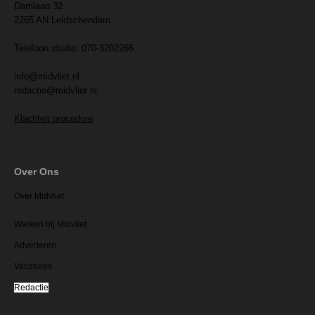
Damlaan 32
2265 AN Leidschendam
Telefoon studio: 070-3202266
info@midvliet.nl
redactie@midvliet.nl
Klachten procedure
Over Ons
Over Midvliet
Werken bij Midvliet
Adverteren
Vacatures
Redactie