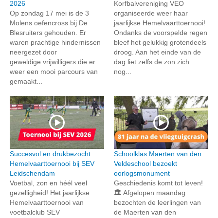
2026
Korfbalvereniging VEO
Op zondag 17 mei is de 3
organiseerde weer haar
Molens oefencross bij De
jaarlijkse Hemelvaarttoernooi!
Blesruiters gehouden. Er
Ondanks de voorspelde regen
waren prachtige hindernissen
bleef het gelukkig grotendeels
neergezet door
droog. Aan het einde van de
geweldige vrijwilligers die er
dag liet zelfs de zon zich
weer een mooi parcours van
nog...
gemaakt...
Succesvol en drukbezocht
Schoolklas Maerten van den
Hemelvaarttoernooi bij SEV
Veldeschool bezoekt
Leidschendam
oorlogsmonument
Voetbal, zon en héél veel
Geschiedenis komt tot leven!
gezelligheid! Het jaarlijkse
🏛️ Afgelopen maandag
Hemelvaarttoernooi van
bezochten de leerlingen van
voetbalclub SEV
de Maerten van den