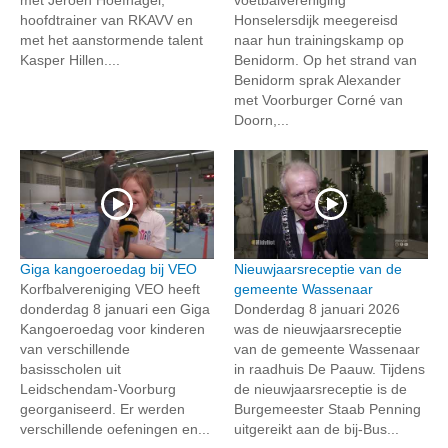
hoofdtrainer van RKAVV en
Honselersdijk meegereisd
met het aanstormende talent
naar hun trainingskamp op
Kasper Hillen....
Benidorm. Op het strand van
Benidorm sprak Alexander
met Voorburger Corné van
Doorn,...
Giga kangoeroedag bij VEO
Nieuwjaarsreceptie van de
Korfbalvereniging VEO heeft
gemeente Wassenaar
donderdag 8 januari een Giga
Donderdag 8 januari 2026
Kangoeroedag voor kinderen
was de nieuwjaarsreceptie
van verschillende
van de gemeente Wassenaar
basisscholen uit
in raadhuis De Paauw. Tijdens
Leidschendam-Voorburg
de nieuwjaarsreceptie is de
georganiseerd. Er werden
Burgemeester Staab Penning
verschillende oefeningen en...
uitgereikt aan de bij-Bus...