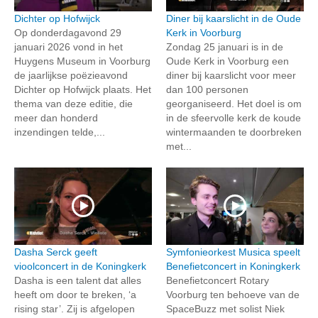
Dichter op Hofwijck
Diner bij kaarslicht in de Oude
Op donderdagavond 29
Kerk in Voorburg
januari 2026 vond in het
Zondag 25 januari is in de
Huygens Museum in Voorburg
Oude Kerk in Voorburg een
de jaarlijkse poëzieavond
diner bij kaarslicht voor meer
Dichter op Hofwijck plaats. Het
dan 100 personen
thema van deze editie, die
georganiseerd. Het doel is om
meer dan honderd
in de sfeervolle kerk de koude
inzendingen telde,...
wintermaanden te doorbreken
met...
Dasha Serck geeft
Symfonieorkest Musica speelt
vioolconcert in de Koningkerk
Benefietconcert in Koningkerk
Dasha is een talent dat alles
Benefietconcert Rotary
heeft om door te breken, ‘a
Voorburg ten behoeve van de
rising star’. Zij is afgelopen
SpaceBuzz met solist Niek