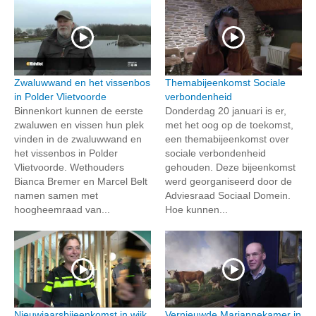
Zwaluwwand en het vissenbos
Themabijeenkomst Sociale
in Polder Vlietvoorde
verbondenheid
Binnenkort kunnen de eerste
Donderdag 20 januari is er,
zwaluwen en vissen hun plek
met het oog op de toekomst,
vinden in de zwaluwwand en
een themabijeenkomst over
het vissenbos in Polder
sociale verbondenheid
Vlietvoorde. Wethouders
gehouden. Deze bijeenkomst
Bianca Bremer en Marcel Belt
werd georganiseerd door de
namen samen met
Adviesraad Sociaal Domein.
hoogheemraad van...
Hoe kunnen...
Nieuwjaarsbijeenkomst in wijk
Vernieuwde Mariannekamer in