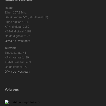
Radio
Ether: 107.2 Mhz
DAB+: kanaal 5C (DAB lokaal 33)
Ziggo digitaal: 916
KPN digitaal: 1189
XS4All digitaal: 1189
Odido digitaal:2192
Of via de livestream
Televisie
Ziggo: kanaal 41
KPN: kanaal 1489
XS4All: kanaal 1489
Odido kanaal 877
Of via de livestream
Volg ons
V
olg ons op L
inkedIn