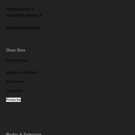
info@midvliet.nl
redactie@midvliet.nl
Klachten procedure
Over Ons
Over Midvliet
Werken bij Midvliet
Adverteren
Vacatures
Redactie
Radio & Televisie