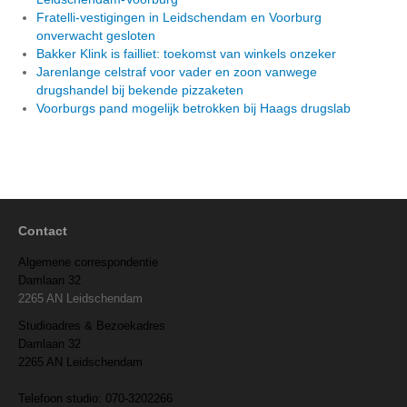
Fratelli-vestigingen in Leidschendam en Voorburg
onverwacht gesloten
Bakker Klink is failliet: toekomst van winkels onzeker
Jarenlange celstraf voor vader en zoon vanwege
drugshandel bij bekende pizzaketen
Voorburgs pand mogelijk betrokken bij Haags drugslab
Contact
Algemene correspondentie
Damlaan 32
2265 AN Leidschendam
Studioadres & Bezoekadres
Damlaan 32
2265 AN Leidschendam
Telefoon studio: 070-3202266