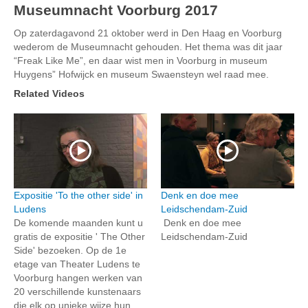
Museumnacht Voorburg 2017
Op zaterdagavond 21 oktober werd in Den Haag en Voorburg
wederom de Museumnacht gehouden. Het thema was dit jaar
“Freak Like Me”, en daar wist men in Voorburg in museum
Huygens” Hofwijck en museum Swaensteyn wel raad mee.
Related Videos
Expositie 'To the other side' in
Denk en doe mee
Ludens
Leidschendam-Zuid
De komende maanden kunt u
Denk en doe mee
gratis de expositie ' The Other
Leidschendam-Zuid
Side' bezoeken. Op de 1e
etage van Theater Ludens te
Voorburg hangen werken van
20 verschillende kunstenaars
die elk op unieke wijze hun...