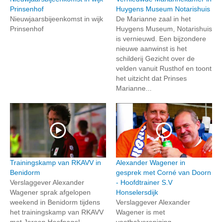
Prinsenhof
Huygens Museum Notarishuis
Nieuwjaarsbijeenkomst in wijk
De Marianne zaal in het
Prinsenhof
Huygens Museum, Notarishuis
is vernieuwd. Een bijzondere
nieuwe aanwinst is het
schilderij Gezicht over de
velden vanuit Rusthof en toont
het uitzicht dat Prinses
Marianne...
Trainingskamp van RKAVV in
Alexander Wagener in
Benidorm
gesprek met Corné van Doorn
Verslaggever Alexander
- Hoofdtrainer S.V
Wagener sprak afgelopen
Honselersdijk
weekend in Benidorm tijdens
Verslaggever Alexander
het trainingskamp van RKAVV
Wagener is met
met Jeroen Hoefnagel,
voetbalvereniging