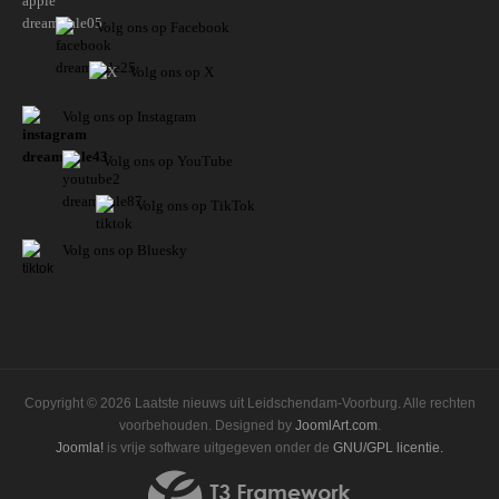
Volg ons op Facebook
Volg ons op X
Volg ons op Instagram
Volg
ons op
YouTube
Volg ons op TikTok
Volg ons op Bluesky
Copyright © 2026 Laatste nieuws uit Leidschendam-Voorburg. Alle rechten
voorbehouden. Designed by
JoomlArt.com
.
Joomla!
is vrije software uitgegeven onder de
GNU/GPL licentie.