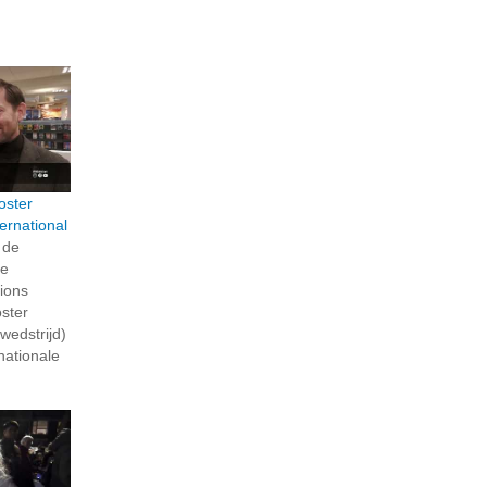
oster
ternational
 de
de
Lions
oster
wedstrijd)
nationale