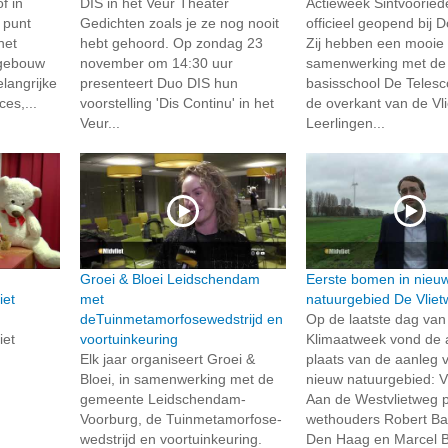
f in
DIS in het Veur Theater
Actieweek Sintvooried
 punt
Gedichten zoals je ze nog nooit
officieel geopend bij D
het
hebt gehoord. Op zondag 23
Zij hebben een mooie
 gebouw
november om 14:30 uur
samenwerking met de
langrijke
presenteert Duo DIS hun
basisschool De Teles
es,...
voorstelling 'Dis Continu' in het
de overkant van de Vli
Veur...
Leerlingen...
Groei & Bloei Leidschendam
Eerste bomen in nieu
iet
met
natuurgebied De Vliet
deTuinmetamorfosewedstrijd en
Op de laatste dag van
iet
voortuinkeuring
Klimaatweek vond de 
Elk jaar organiseert Groei &
plaats van de aanleg 
Bloei, in samenwerking met de
nieuw natuurgebied: V
gemeente Leidschendam-
Aan de Westvlietweg p
Voorburg, de Tuinmetamorfose-
wethouders Robert Ba
wedstrijd en voortuinkeuring.
Den Haag en Marcel Be