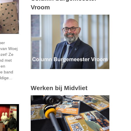
Vroom
ber
s van Woej
ezet! Ze
nd met
 en
 De band
dige...
Werken bij Midvliet