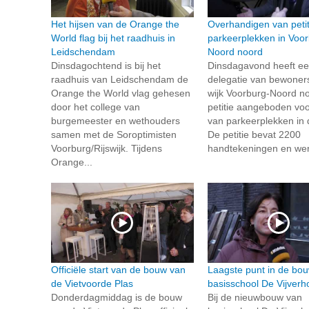
Het hijsen van de Orange the
Overhandigen van petit
World flag bij het raadhuis in
parkeerplekken in Voor
Leidschendam
Noord noord
Dinsdagochtend is bij het
Dinsdagavond heeft e
raadhuis van Leidschendam de
delegatie van bewoners
Orange the World vlag gehesen
wijk Voorburg-Noord n
door het college van
petitie aangeboden vo
burgemeester en wethouders
van parkeerplekken in d
samen met de Soroptimisten
De petitie bevat 2200
Voorburg/Rijswijk. Tijdens
handtekeningen en wer
Orange...
Officiële start van de bouw van
Laagste punt in de bo
de Vietvoorde Plas
basisschool De Vijverh
Donderdagmiddag is de bouw
Bij de nieuwbouw van