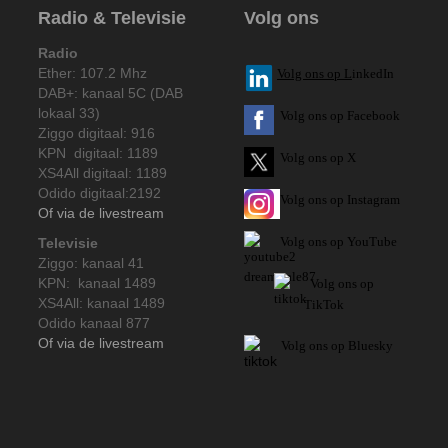
Radio & Televisie
Volg ons
Radio
Ether: 107.2 Mhz
V
olg ons op L
inkedIn
DAB+: kanaal 5C (DAB
lokaal 33)
Volg ons op Facebook
Ziggo digitaal: 916
KPN digitaal: 1189
Volg ons op X
XS4All digitaal: 1189
Odido digitaal:2192
Volg ons op Instagram
Of via de livestream
Volg
ons op
YouTube
Televisie
Ziggo: kanaal 41
KPN: kanaal 1489
Volg ons op
XS4All: kanaal 1489
TikTok
Odido kanaal 877
Of via de livestream
Volg ons op Bluesky