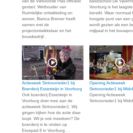
van de Vietvoorde Plas officieel
basisschool De Vijverho
gestart. Wethouder van
Voorburg is het laagste
Ruimtelijke ontwikkeling en
bereikt. Waar normaal 
wonen, Bianca Bremer heeft
hoogste punt van een
samen met de
wordt gezien als een be
projectontwikkelaar en het
mijlpaal in het bouwproc
bouwbedrijf...
Actieweek Sintvoorieder1 bij
Opening Actieweek
Boerderij Essesteijn in Voorburg
Sintvoorieder1 bij Midvl
Ook boerderij Essesteijn in
Opening Actieweek
Voorburg doet mee aan de
Sintvoorieder1 bij Midvl
actieweek Sintvoorieder1. Wij
gingen kijken hoe de actie daar
loopt. Wil je ook meedoen? De
boerderij is te vinden op
Essepad 8 in Voorburg....