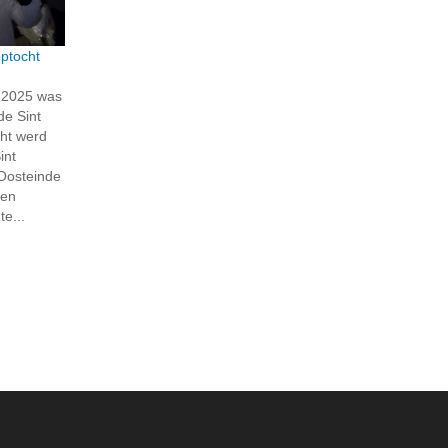
ptocht
 2025 was
de Sint
ht werd
int
 Oosteinde
ren
e...