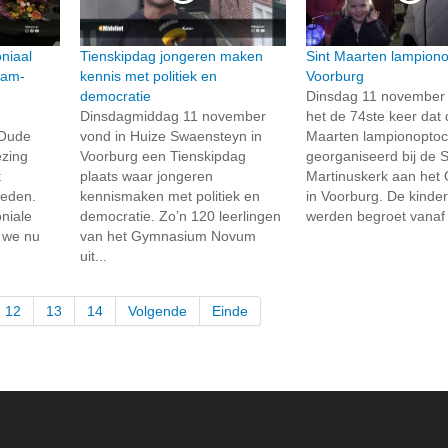
niaal
Tienskipdag jongeren maken
Sint Maarten lampiono
dam-
kennis met politiek en
Voorburg
democratie
Dinsdag 11 november
Dinsdagmiddag 11 november
het de 74ste keer dat 
 Oude
vond in Huize Swaensteyn in
Maarten lampionoptoc
ezing
Voorburg een Tienskipdag
georganiseerd bij de S
t
plaats waar jongeren
Martinuskerk aan het
heden.
kennismaken met politiek en
in Voorburg. De kinde
niale
democratie. Zo’n 120 leerlingen
werden begroet vanaf t
 we nu
van het Gymnasium Novum
uit...
12
13
14
Volgende
Einde