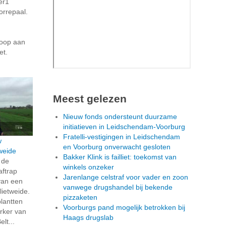
er1
orrepaal.
coop aan
et.
Meest gelezen
Nieuw fonds ondersteunt duurzame
initiatieven in Leidschendam-Voorburg
Fratelli-vestigingen in Leidschendam
w
en Voorburg onverwacht gesloten
weide
Bakker Klink is failliet: toekomst van
 de
winkels onzeker
aftrap
Jarenlange celstraf voor vader en zoon
van een
vanwege drugshandel bij bekende
lietweide.
pizzaketen
lantten
Voorburgs pand mogelijk betrokken bij
rker van
Haags drugslab
lt...