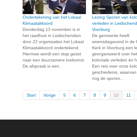
Ondertekening van het Lokaal
Lezing Sporen van kolo
Klimaatakkoord
verleden in Leidschen
Donderdag 13 november is in
Voorburg
het raadhuis in Leidschendam
De gemeente heeft
door 22 organisaties het Lokaal
woensdagavond in de
Klimaatakkoord ondertekend.
Kerk in Voorburg een l
Hiermee wordt een stap gezet
georganiseerd over he
naar een duurzamere toekomst.
koloniale verleden én 
De afspraak is een...
Een reis over onze kolo
geschiedenis, waarvan
nog de sporen...
Start
Vorige
5
6
7
8
9
10
11