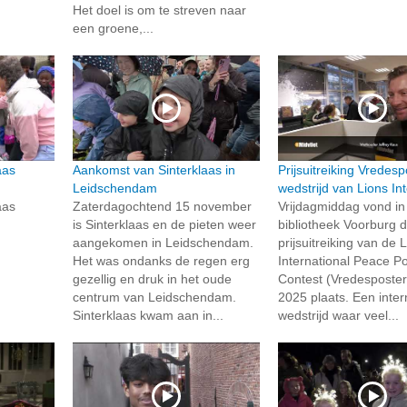
Het doel is om te streven naar
een groene,...
aas
Aankomst van Sinterklaas in
Prijsuitreiking Vredesp
Leidschendam
wedstrijd van Lions In
aas
Zaterdagochtend 15 november
Vrijdagmiddag vond in
is Sinterklaas en de pieten weer
bibliotheek Voorburg 
aangekomen in Leidschendam.
prijsuitreiking van de 
Het was ondanks de regen erg
International Peace P
gezellig en druk in het oude
Contest (Vredesposter
centrum van Leidschendam.
2025 plaats. Een inter
Sinterklaas kwam aan in...
wedstrijd waar veel...