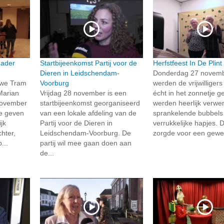
dader
Startbijeenkomst Partij voor de
Herfstfeest In De Plint
Dieren in Leidschendam-
Donderdag 27 novem
uwe Tram
Voorburg
werden de vrijwilliger
Marian
Vrijdag 28 november is een
écht in het zonnetje g
november
startbijeenkomst georganiseerd
werden heerlijk verwe
te geven
van een lokale afdeling van de
sprankelende bubbels
jk
Partij voor de Dieren in
verrukkelijke hapjes.
hter,
Leidschendam-Voorburg. De
zorgde voor een gewel
...
partij wil mee gaan doen aan
de...