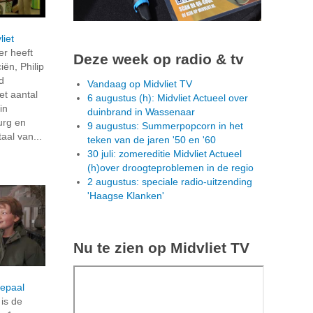
liet
r heeft
Deze week op radio & tv
ën, Philip
d
Vandaag op Midvliet TV
t aantal
6 augustus (h): Midvliet Actueel over
in
duinbrand in Wassenaar
urg en
9 augustus: Summerpopcorn in het
aal van...
teken van de jaren '50 en '60
30 juli: zomereditie Midvliet Actueel
(h)over droogteproblemen in de regio
2 augustus: speciale radio-uitzending
'Haagse Klanken'
Nu te zien op Midvliet TV
repaal
is de