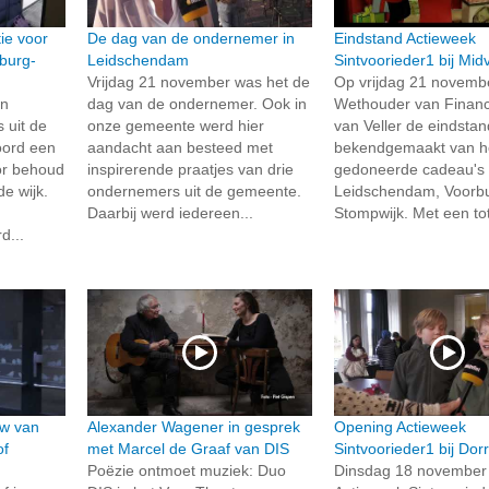
ie voor
De dag van de ondernemer in
Eindstand Actieweek
burg-
Leidschendam
Sintvoorieder1 bij Midv
Vrijdag 21 november was het de
Op vrijdag 21 novembe
en
dag van de ondernemer. Ook in
Wethouder van Financi
 uit de
onze gemeente werd hier
van Veller de eindstan
oord een
aandacht aan besteed met
bekendgemaakt van he
or behoud
inspirerende praatjes van drie
gedoneerde cadeau's 
e wijk.
ondernemers uit de gemeente.
Leidschendam, Voorb
Daarbij werd iedereen...
Stompwijk. Met een tot
d...
uw van
Alexander Wagener in gesprek
Opening Actieweek
of
met Marcel de Graaf van DIS
Sintvoorieder1 bij Dor
Poëzie ontmoet muziek: Duo
Dinsdag 18 november 