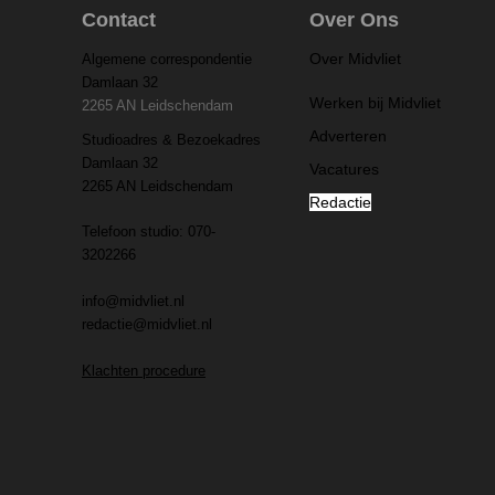
Contact
Over Ons
Over Midvliet
Algemene correspondentie
Damlaan 32
Werken bij Midvliet
2265 AN Leidschendam
Adverteren
Studioadres & Bezoekadres
Damlaan 32
Vacatures
2265 AN Leidschendam
Redactie
Telefoon studio: 070-
3202266
info@midvliet.nl
redactie@midvliet.nl
Klachten procedure