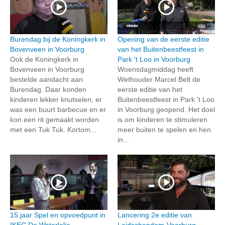
Burendag bij de Koningkerk in
Opening van de eerste editie
Bovenveen in Voorburg
van het Buitenbeestfeest in
Ook de Koningkerk in
Park 't Loo in Voorburg
Bovenveen in Voorburg
Woensdagmiddag heeft
bestelde aandacht aan
Wethouder Marcel Belt de
Burendag. Daar konden
eerste editie van het
kinderen lekker knutselen, er
Buitenbeestfeest in Park 't Loo
was een buurt barbecue en er
in Voorburg geopend. Het doel
kon een rit gemaakt worden
is om kinderen te stimuleren
met een Tuk Tuk. Kortom...
meer buiten te spelen en hen
in...
15 jaar Spel en opvoedpunt in
Lancering 2e editie van
IKEC De Waterlelie,
Leidschendam-Voorburg