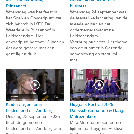
Prinsenhof
business
Woensdag was het feest in
Woensdag 24 september was
het Spel- en Opvoedpunt wat
de feestelijke lancering van de
zich bevindt in IKEC De
tweede editie van het
Waterlelie in Prinsenhof in
ondernemersmagazine
Leidschendam. Het
Leidschendam-
opvoedpunt bestaat 15 jaar en
Voorburg.business. Het thema
dat werd gevierd met een
van dit nummer is Gezonde
gezellig en druk...
samenleving en staat vol
met...
Kindervragenuur in
Huygens Festival 2025
Leidschendam-Voorburg
Dansscholenparade & Haags
Dinsdag 23 september 2025
Matrozenkoor
heeft de gemeente
Mira Moreno presenteerde
Leidschendam-Voorburg een
tijdens het Huygens Festival