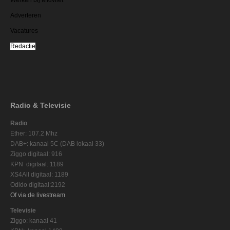
Adverteren
Vacatures
Redactie
Radio & Televisie
Radio
Ether: 107.2 Mhz
DAB+: kanaal 5C (DAB lokaal 33)
Ziggo digitaal: 916
KPN digitaal: 1189
XS4All digitaal: 1189
Odido digitaal:2192
Of via de livestream
Televisie
Ziggo: kanaal 41