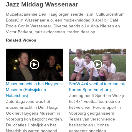
Jazz Middag Wassenaar
Muziekacademie Den Haag organiseerde i.s.m. Cultuurcentrum
BplusC in Wassenaar e.o. een muziekmiddag 8 april bij Café
Rooie Cor in Wassenaar. Diverse bands o.l.v. Anja Nielsen en
Victor Borkent, muziekdocenten, traden daar op.
Related Videos
Museumnacht in het Huygens
SenW 4x4 voetbal toernooi bij
Museum (Hofwijck en
Forum Sport Voorburg
Notarishuis)
Zondag heeft Sport en Welzijn
Zaterdagavond was het
het 4x4 voetbal toernooi op
museumnacht in Den Haag.
het veld van Forum Sport in
Ook het Huygens Museum in
Voorburg georganiseerd.
Voorburg kon bezocht worden.
Teams van verschillende
De locaties Hofwijck en het
basisscholen uit onze
Notarishuis waren geopend.
gemeente speelden