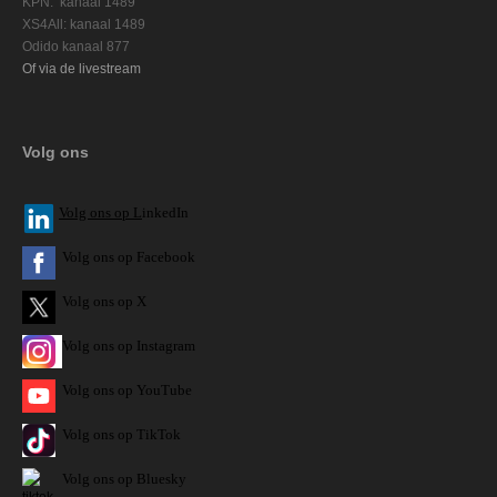
KPN: kanaal 1489
XS4All: kanaal 1489
Odido kanaal 877
Of via de livestream
Volg ons
V
olg ons op L
inkedIn
Volg ons op Facebook
Volg ons op X
Volg ons op Instagram
Volg
ons op
YouTube
Volg ons op TikTok
Volg ons op Bluesky