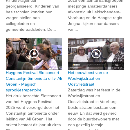
Kindervragenuur
2025 een aantal dansgroepen
georganiseerd. Kinderen van
met jonge amateurdansers
basisscholen konden hun
afkomstig uit Leidschendam-
vragen stellen aan
Voorburg en de Haagse regio.
collegeleden en
Je gaat kijken naar dansers
gemeenteraadsleden. De...
van...
Huygens Festival Slotconcert
Het eeuwfeest van de
Constantijn Sinfonietta o.l.v. Ali
Woelwijkstraat en
Groen - Magisch
Oostvlietstraat
sprookjesrepertoire
Zaterdag was het feest in de
Het druk bezochte Slotconcert
Woelwijkstraat en
van het Huygens Festival
Oostvlietstraat in Voorburg.
2025 werd verzorgd door het
Beide straten bestaan een
Constantijn Sinfonietta onder
eeuw. En dat werd gevierd
leiding van Ali Groen. Het
door de buurtbewoners met
orkest bestaat dit jaar uit circa
een gezellig feestje.