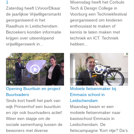
1
Woensdag heeft het Corbulo
Zaterdag heeft LVvoorElkaar
Tech & Design College in
de jaarlijkse Vrijwilligersmarkt
Voorburg een Techniekfestival
georganiseerd in het
georganiseerd om kinderen
Raadhuis in Leidschendam.
enthousiast te maken of
Bezoekers konden informatie
kennis te laten maken met
krijgen over uiteenlopend
techniek en ICT. Techniek
vrijwilligerswerk in...
hebben...
Opening Buurttuin en project
Mobiele fietsenmaker bij
Buurtvaders
Emmaüs school in
Sinds kort heeft het park van
Leidschendam
wijk Prinsenhof een buurttuin
Maandag kwam er een
en zijn ook buurtvaders actief.
mobiele fietsenmaker naar
Weer een stapje om de
basisschool Emmaüs in
sociale samenhang tussen de
Leidschendam. De
bewoners met diverse
fietscampagne ‘Kort ritje? Da’s