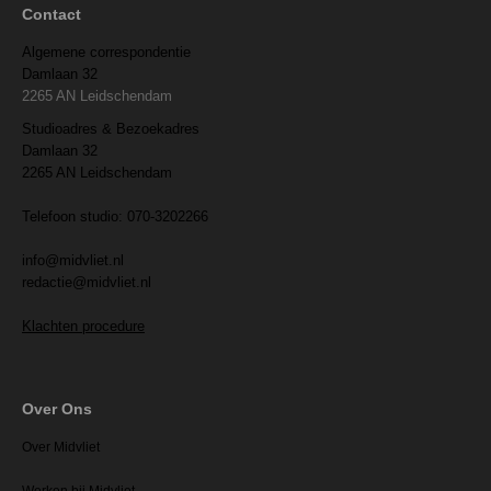
Contact
Algemene correspondentie
Damlaan 32
2265 AN Leidschendam
Studioadres & Bezoekadres
Damlaan 32
2265 AN Leidschendam
Telefoon studio: 070-3202266
info@midvliet.nl
redactie@midvliet.nl
Klachten procedure
Over Ons
Over Midvliet
Werken bij Midvliet