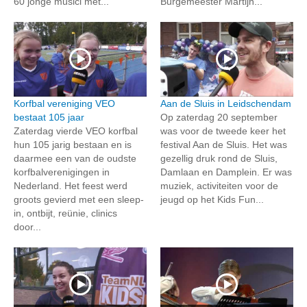
60 jonge musici met...
Burgemeester Martijn...
Korfbal vereniging VEO
Aan de Sluis in Leidschendam
bestaat 105 jaar
Op zaterdag 20 september
Zaterdag vierde VEO korfbal
was voor de tweede keer het
hun 105 jarig bestaan en is
festival Aan de Sluis. Het was
daarmee een van de oudste
gezellig druk rond de Sluis,
korfbalverenigingen in
Damlaan en Damplein. Er was
Nederland. Het feest werd
muziek, activiteiten voor de
groots gevierd met een sleep-
jeugd op het Kids Fun...
in, ontbijt, reünie, clinics
door...