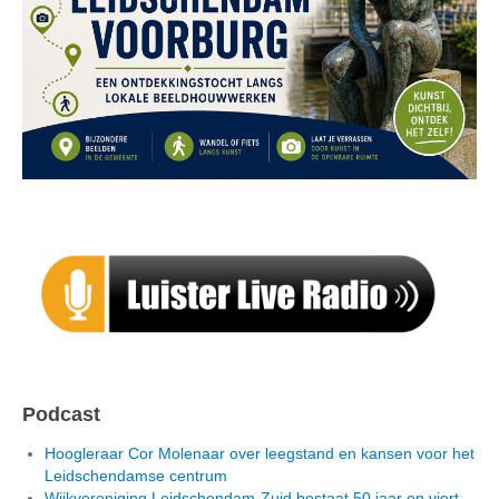
Podcast
Hoogleraar Cor Molenaar over leegstand en kansen voor het
Leidschendamse centrum
Wijkvereniging Leidschendam-Zuid bestaat 50 jaar en viert