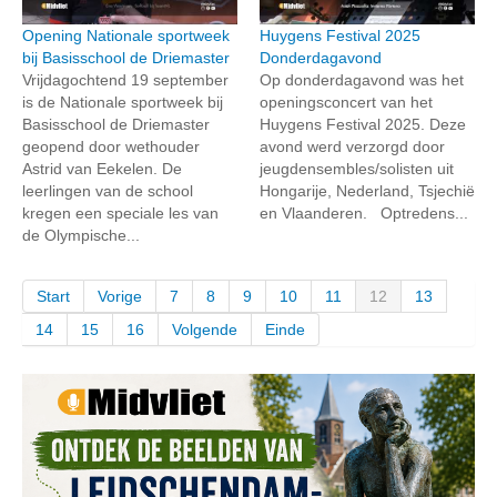
Opening Nationale sportweek
Huygens Festival 2025
bij Basisschool de Driemaster
Donderdagavond
Vrijdagochtend 19 september
Op donderdagavond was het
is de Nationale sportweek bij
openingsconcert van het
Basisschool de Driemaster
Huygens Festival 2025. Deze
geopend door wethouder
avond werd verzorgd door
Astrid van Eekelen. De
jeugdensembles/solisten uit
leerlingen van de school
Hongarije, Nederland, Tsjechië
kregen een speciale les van
en Vlaanderen. Optredens...
de Olympische...
Start
Vorige
7
8
9
10
11
12
13
14
15
16
Volgende
Einde