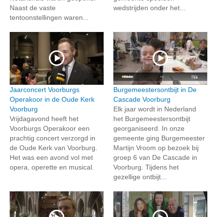
Naast de vaste
wedstrijden onder het...
tentoonstellingen waren...
Jaarconcert Voorburgs
Burgemeestersontbijt in De
Operakoor in de Oude Kerk
Cascade Voorburg
Voorburg
Elk jaar wordt in Nederland
Vrijdagavond heeft het
het Burgemeestersontbijt
Voorburgs Operakoor een
georganiseerd. In onze
prachtig concert verzorgd in
gemeente ging Burgemeester
de Oude Kerk van Voorburg.
Martijn Vroom op bezoek bij
Het was een avond vol met
groep 6 van De Cascade in
opera, operette en musical.
Voorburg. Tijdens het
gezellige ontbijt...