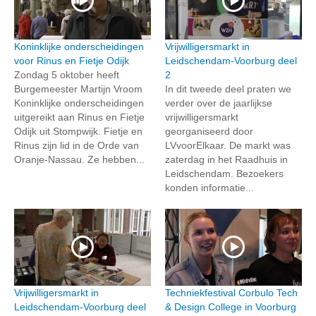
Koninklijke onderscheidingen
Vrijwilligersmarkt in
voor Rinus en Fietje Odijk
Leidschendam-Voorburg deel
Zondag 5 oktober heeft
2
Burgemeester Martijn Vroom
In dit tweede deel praten we
Koninklijke onderscheidingen
verder over de jaarlijkse
uitgereikt aan Rinus en Fietje
vrijwilligersmarkt
Odijk uit Stompwijk. Fietje en
georganiseerd door
Rinus zijn lid in de Orde van
LVvoorElkaar. De markt was
Oranje-Nassau. Ze hebben...
zaterdag in het Raadhuis in
Leidschendam. Bezoekers
konden informatie...
Vrijwilligersmarkt in
Techniekfestival Corbulo Tech
Leidschendam-Voorburg deel
& Design College in Voorburg