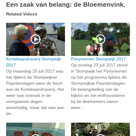
Een zaak van belang: de Bloemenvink.
Related Videos
Kortebaandraverij Stompwijk
Ponyrennen Stompwijk 2017
2017
Op zondag 23 juli 2017 stond
Op maandag 25 juli 2017 was
in Stompwijk het Ponyrennen
het tijdens de Stompwijkse
op het programma tijdens de
Paardendagen weer de beurt
Stompwijkse Paardendagen.
aan de Kortebaandraverij. Het
De belangstelling van de
weer was evenals in de
kijkers en het enthousiasme
voorgaande dagen
bij de deelnemers waren
wisselvallig, maar dat was aan
weer...
de...