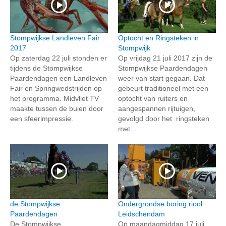
Stompwijkse Landleven Fair
Optocht en Ringsteken in
2017
Stompwijk
Op zaterdag 22 juli stonden er
Op vrijdag 21 juli 2017 zijn de
tijdens de Stompwijkse
Stompwijkse Paardendagen
Paardendagen een Landleven
weer van start gegaan. Dat
Fair en Springwedstrijden op
gebeurt traditioneel met een
het programma. Midvliet TV
optocht van ruiters en
maakte tussen de buien door
aangespannen rijtuigen,
een sfeerimpressie.
gevolgd door het ringsteken
met...
de Stompwijkse
Ondergrondse boring riool
Paardendagen
Leidschendam
De Stompwijkse
Op maandagmiddag 17 juli