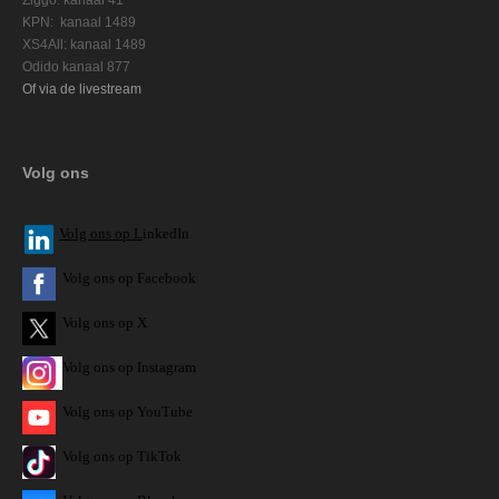
KPN: kanaal 1489
XS4All: kanaal 1489
Odido kanaal 877
Of via de livestream
Volg ons
V
olg ons op L
inkedIn
Volg ons op Facebook
Volg ons op X
Volg ons op Instagram
Volg
ons op
YouTube
Volg ons op TikTok