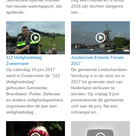
het nieuwe watertappunt, dat
2016 zijn dochter zangeres
spelende...
van...
112 Veiligheidsdag
Jurybezoek Entente Florale
Zoetermeer
2017
Op zaterdag 10 juni 2017
De gemeente Leidschendam-
werd in Zoetermeer de “112
Voorburg is in de race om in
Veiligheidsdag”
2017 tot groenste stad van
gehouden.Gemeente,
Nederland verkozen te
Brandweer, Politie, Defensie
worden. Op vrijdag 9 juni
en andere veiligheidspartners
presenteerde de gemeente
organiseerden dit jaar een
zich aan de jury. Na een
veiligheidsdag...
ontvangst en...