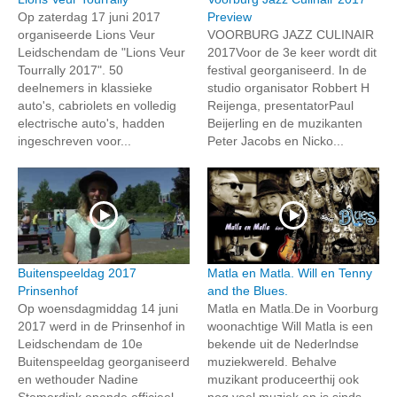
Op zaterdag 17 juni 2017
Preview
organiseerde Lions Veur
VOORBURG JAZZ CULINAIR
Leidschendam de "Lions Veur
2017Voor de 3e keer wordt dit
Tourrally 2017". 50
festival georganiseerd. In de
deelnemers in klassieke
studio organisator Robbert H
auto's, cabriolets en volledig
Reijenga, presentatorPaul
electrische auto's, hadden
Beijerling en de muzikanten
ingeschreven voor...
Peter Jacobs en Nicko...
Buitenspeeldag 2017
Matla en Matla. Will en Tenny
Prinsenhof
and the Blues.
Op woensdagmiddag 14 juni
Matla en Matla.De in Voorburg
2017 werd in de Prinsenhof in
woonachtige Will Matla is een
Leidschendam de 10e
bekende uit de Nederlndse
Buitenspeeldag georganiseerd
muziekwereld. Behalve
en wethouder Nadine
muzikant produceerthij ook
Stemerdink opende officieel
nog veel muziek en is sinds