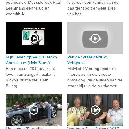
popmuziek. Met side kick Paul
is verder een kenner van de
Leenmans een terug en
paardensport enweet alles
vooruitblik
van het...
Mijn Leven op AARDE Nicko
Van de Straat geplukt.
Christianse (Livin Blues)
Veiligheid
Een docu uit 2014 over het
Midvliet TV brengt middels
leven van zanger/muzikant
interviews, in uw directe
Nicko Christianse (Livin
omgeving, de geluiden van de
Blues).
straat bij u in de huiskamer.
Lions Veur Tourrally
Voorburg Jazz Culinair 2017