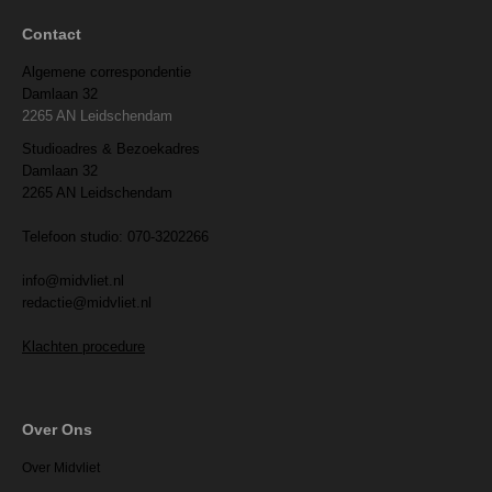
Contact
Algemene correspondentie
Damlaan 32
2265 AN Leidschendam
Studioadres & Bezoekadres
Damlaan 32
2265 AN Leidschendam
Telefoon studio: 070-3202266
info@midvliet.nl
redactie@midvliet.nl
Klachten procedure
Over Ons
Over Midvliet