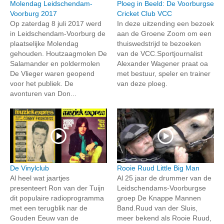
Molendag Leidschendam-
Ploeg in Beeld: De Voorburgse
Voorburg 2017
Cricket Club VCC
Op zaterdag 8 juli 2017 werd
In deze uitzending een bezoek
in Leidschendam-Voorburg de
aan de Groene Zoom om een
plaatselijke Molendag
thuiswedstrijd te bezoeken
gehouden. Houtzaagmolen De
van de VCC.Sportjournalist
Salamander en poldermolen
Alexander Wagener praat oa
De Vlieger waren geopend
met bestuur, speler en trainer
voor het publiek. De
van deze ploeg.
avonturen van Don...
De Vinylclub
Rooie Ruud Little Big Man
Al heel wat jaartjes
Al 25 jaar de drummer van de
presenteert Ron van der Tuijn
Leidschendams-Voorburgse
dit populaire radioprogramma
groep De Knappe Mannen
met een terugblik nar de
Band.Ruud van der Sluis,
Gouden Eeuw van de
meer bekend als Rooie Ruud,