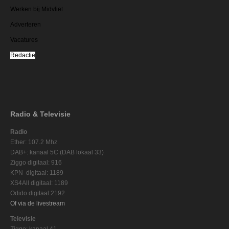
Werken bij Midvliet
Adverteren
Vacatures
Redactie
Radio & Televisie
Radio
Ether: 107.2 Mhz
DAB+: kanaal 5C (DAB lokaal 33)
Ziggo digitaal: 916
KPN digitaal: 1189
XS4All digitaal: 1189
Odido digitaal:2192
Of via de livestream
Televisie
Ziggo: kanaal 41