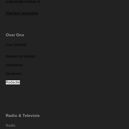
redactie@midvliet.nl
Klachten procedure
Over Ons
Over Midvliet
Werken bij Midvliet
Adverteren
Vacatures
Redactie
Radio & Televisie
Radio