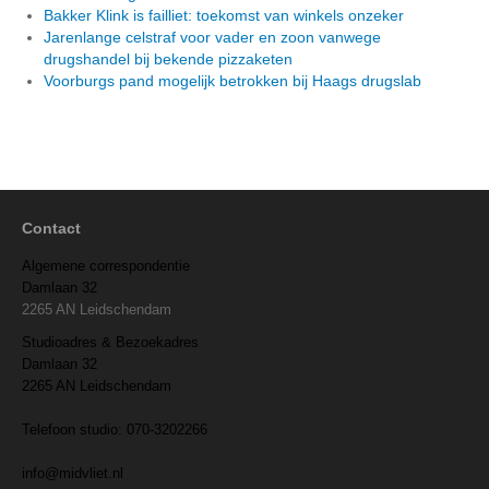
Bakker Klink is failliet: toekomst van winkels onzeker
Jarenlange celstraf voor vader en zoon vanwege
drugshandel bij bekende pizzaketen
Voorburgs pand mogelijk betrokken bij Haags drugslab
Contact
Algemene correspondentie
Damlaan 32
2265 AN Leidschendam
Studioadres & Bezoekadres
Damlaan 32
2265 AN Leidschendam
Telefoon studio: 070-3202266
info@midvliet.nl