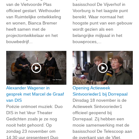
van de Vietvoorde Plas
basisschool De Vijverhof in
officieel gestart. Wethouder
Voorburg is het laagste punt
van Ruimtelijke ontwikkeling
bereikt. Waar normaal het
en wonen, Bianca Bremer
hoogste punt van een gebouw
heeft samen met de
wordt gezien als een
projectontwikkelaar en het
belangrijke mijlpaal in het
bouwbedrijf...
bouwproces,...
Alexander Wagener in
Opening Actieweek
gesprek met Marcel de Graaf
Sintvoorieder1 bij Dorrepaal
van DIS
Dinsdag 18 november is de
Poëzie ontmoet muziek: Duo
Actieweek Sintvoorieder1
DIS in het Veur Theater
officieel geopend bij
Gedichten zoals je ze nog
Dorrepaal. Zij hebben een
nooit hebt gehoord. Op
mooie samenwerking met de
zondag 23 november om
basisschool De Telescoop aan
14:30 uur presenteert Duo
de overkant van de Vliet.