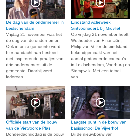
De dag van de ondernemer in
Eindstand Actieweek
Leidschendam
Sintvoorieder1 bij Midvliet
Vrijdag 21 november was het
Op vrijdag 21 november heeft
de dag van de ondernemer.
Wethouder van Financiën,
Ook in onze gemeente werd
Philip van Veller de eindstand
hier aandacht aan besteed
bekendgemaakt van het
met inspirerende praatjes van
aantal gedoneerde cadeau's
drie ondernemers uit de
in Leidschendam, Voorburg en
gemeente. Daarbij werd
Stompwijk. Met een totaal
iedereen...
van...
Officiële start van de bouw
Laagste punt in de bouw van
van de Vietvoorde Plas
basisschool De Vijverhof
Donderdagmiddag is de bouw
Bij de nieuwbouw van