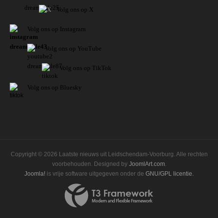
Volg ons op X
Volg ons op Instagram
Volg
ons op
YouTube
Volg ons op TikTok
Volg ons op Bluesky
Copyright © 2026 Laatste nieuws uit Leidschendam-Voorburg. Alle rechten
voorbehouden. Designed by
JoomlArt.com
.
Joomla!
is vrije software uitgegeven onder de
GNU/GPL licentie.