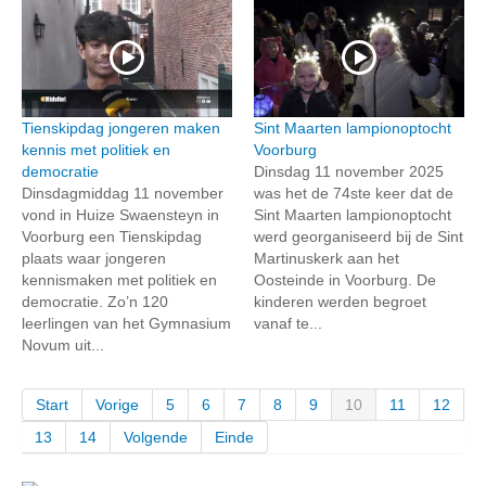
Tienskipdag jongeren maken
Sint Maarten lampionoptocht
kennis met politiek en
Voorburg
democratie
Dinsdag 11 november 2025
Dinsdagmiddag 11 november
was het de 74ste keer dat de
vond in Huize Swaensteyn in
Sint Maarten lampionoptocht
Voorburg een Tienskipdag
werd georganiseerd bij de Sint
plaats waar jongeren
Martinuskerk aan het
kennismaken met politiek en
Oosteinde in Voorburg. De
democratie. Zo’n 120
kinderen werden begroet
leerlingen van het Gymnasium
vanaf te...
Novum uit...
Start
Vorige
5
6
7
8
9
10
11
12
13
14
Volgende
Einde