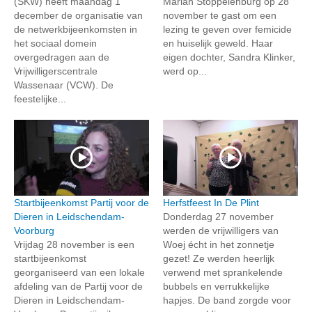
(SKW) heeft maandag 1
Marian Stoppelenburg op 28
december de organisatie van
november te gast om een
de netwerkbijeenkomsten in
lezing te geven over femicide
het sociaal domein
en huiselijk geweld. Haar
overgedragen aan de
eigen dochter, Sandra Klinker,
Vrijwilligerscentrale
werd op...
Wassenaar (VCW). De
feestelijke...
Startbijeenkomst Partij voor de
Herfstfeest In De Plint
Dieren in Leidschendam-
Donderdag 27 november
Voorburg
werden de vrijwilligers van
Vrijdag 28 november is een
Woej écht in het zonnetje
startbijeenkomst
gezet! Ze werden heerlijk
georganiseerd van een lokale
verwend met sprankelende
afdeling van de Partij voor de
bubbels en verrukkelijke
Dieren in Leidschendam-
hapjes. De band zorgde voor