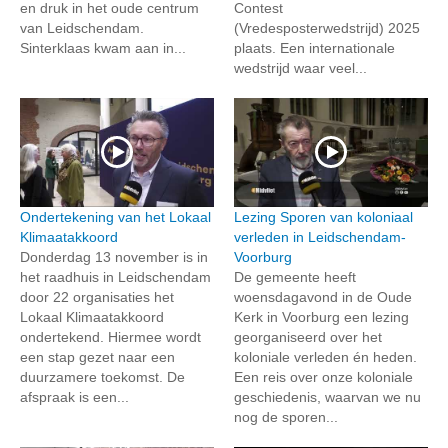
en druk in het oude centrum
Contest
van Leidschendam.
(Vredesposterwedstrijd) 2025
Sinterklaas kwam aan in...
plaats. Een internationale
wedstrijd waar veel...
Ondertekening van het Lokaal
Lezing Sporen van koloniaal
Klimaatakkoord
verleden in Leidschendam-
Donderdag 13 november is in
Voorburg
het raadhuis in Leidschendam
De gemeente heeft
door 22 organisaties het
woensdagavond in de Oude
Lokaal Klimaatakkoord
Kerk in Voorburg een lezing
ondertekend. Hiermee wordt
georganiseerd over het
een stap gezet naar een
koloniale verleden én heden.
duurzamere toekomst. De
Een reis over onze koloniale
afspraak is een...
geschiedenis, waarvan we nu
nog de sporen...