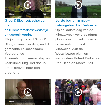
Groei & Bloei Leidschendam
Eerste bomen in nieuw
met
natuurgebied De Vlietweide
deTuinmetamorfosewedstrijd
Op de laatste dag van de
en voortuinkeuring
Klimaatweek vond de aftrap
Elk jaar organiseert Groei &
plaats van de aanleg van een
Bloei, in samenwerking met de
nieuw natuurgebied:
gemeente Leidschendam-
Vlietweide. Aan de
Voorburg, de
Westvlietweg plantten
Tuinmetamorfose-wedstrijd en
wethouders Robert Barker van
voortuinkeuring. Het doel is
Den Haag en Marcel Belt...
om te streven naar een
groene,...