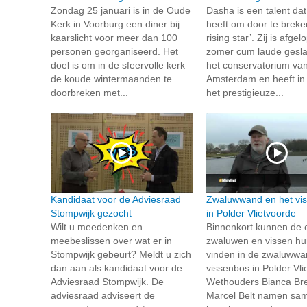
Zondag 25 januari is in de Oude
Dasha is een talent dat
Kerk in Voorburg een diner bij
heeft om door te breken
kaarslicht voor meer dan 100
rising star’. Zij is afge
personen georganiseerd. Het
zomer cum laude gesl
doel is om in de sfeervolle kerk
het conservatorium va
de koude wintermaanden te
Amsterdam en heeft in
doorbreken met...
het prestigieuze...
Kandidaat voor de Adviesraad
Zwaluwwand en het vi
Stompwijk gezocht
in Polder Vlietvoorde
Wilt u meedenken en
Binnenkort kunnen de 
meebeslissen over wat er in
zwaluwen en vissen hu
Stompwijk gebeurt? Meldt u zich
vinden in de zwaluwwa
dan aan als kandidaat voor de
vissenbos in Polder Vli
Adviesraad Stompwijk. De
Wethouders Bianca Br
adviesraad adviseert de
Marcel Belt namen sa