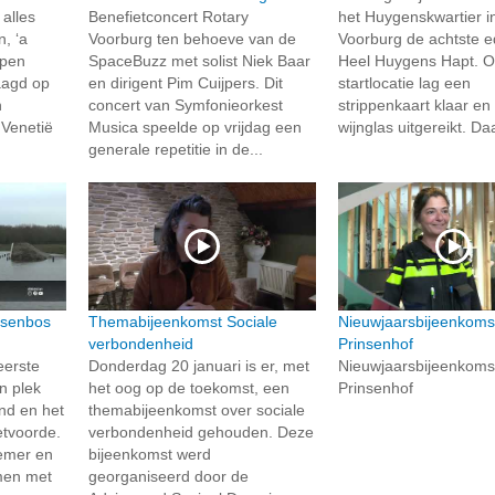
 alles
Benefietconcert Rotary
het Huygenskwartier i
, ‘a
Voorburg ten behoeve van de
Voorburg de achtste ed
lopen
SpaceBuzz met solist Niek Baar
Heel Huygens Hapt. O
aagd op
en dirigent Pim Cuijpers. Dit
startlocatie lag een
n
concert van Symfonieorkest
strippenkaart klaar e
 Venetië
Musica speelde op vrijdag een
wijnglas uitgereikt. Da
generale repetitie in de...
ssenbos
Themabijeenkomst Sociale
Nieuwjaarsbijeenkomst
verbondenheid
Prinsenhof
eerste
Donderdag 20 januari is er, met
Nieuwjaarsbijeenkomst
n plek
het oog op de toekomst, een
Prinsenhof
nd en het
themabijeenkomst over sociale
etvoorde.
verbondenheid gehouden. Deze
emer en
bijeenkomst werd
men met
georganiseerd door de