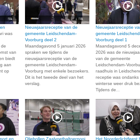
sen
Nieuwjaarsreceptie van de
Nieuwjaarsreceptie va
ri was
gemeente Leidschendam-
gemeente Leidschen
Voorburg deel 2
Voorburg deel 1
 de
Maandagavond 5 januari 2026
Maandagavond 5 dec
omst van
spraken we tijdens de
2026 was de nieuwjaa
en biedt
nieuwjaarsreceptie van de
van de gemeente
ng aan
gemeente Leidschendam-
Leidschendam-Voorbur
ht op
Voorburg met enkele bezoekers.
raadhuis in Leidsche
Dit is het tweede deel van het
receptie was ondanks 
verslag.
winterse weer druk be
Tijdens de...
port en
Oliebollen Zaalvoetbaltoernooi
Het Noorderlichtfeest