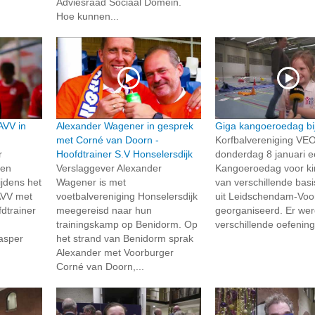
Adviesraad Sociaal Domein.
Hoe kunnen...
AVV in
Alexander Wagener in gesprek
Giga kangoeroedag bi
met Corné van Doorn -
Korfbalvereniging VEO
r
Hoofdtrainer S.V Honselersdijk
donderdag 8 januari 
pen
Verslaggever Alexander
Kangoeroedag voor k
jdens het
Wagener is met
van verschillende bas
AVV met
voetbalvereniging Honselersdijk
uit Leidschendam-Voo
dtrainer
meegereisd naar hun
georganiseerd. Er we
trainingskamp op Benidorm. Op
verschillende oefening
asper
het strand van Benidorm sprak
Alexander met Voorburger
Corné van Doorn,...