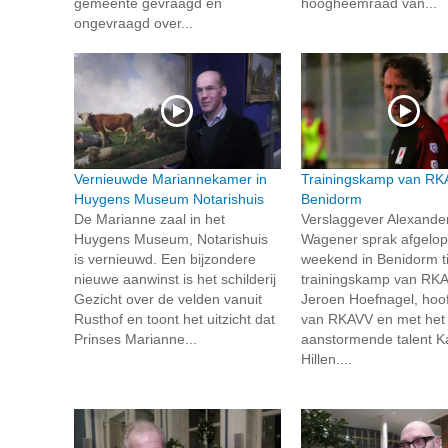
gemeente gevraagd én
hoogheemraad van...
ongevraagd over...
Vernieuwde Mariannekamer in
Trainingskamp van RK
Huygens Museum Notarishuis
Benidorm
De Marianne zaal in het
Verslaggever Alexande
Huygens Museum, Notarishuis
Wagener sprak afgelo
is vernieuwd. Een bijzondere
weekend in Benidorm ti
nieuwe aanwinst is het schilderij
trainingskamp van RK
Gezicht over de velden vanuit
Jeroen Hoefnagel, hoof
Rusthof en toont het uitzicht dat
van RKAVV en met het
Prinses Marianne...
aanstormende talent K
Hillen....