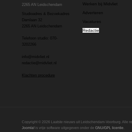
Werken bij Midvliet
2265 AN Leidschendam
Adverteren
Studioadres & Bezoekadres
Damlaan 32
Vacatures
2265 AN Leidschendam
Redactie
Telefoon studio: 070-
3202266
info@midvliet.nl
redactie@midvliet.nl
Klachten procedure
Copyright © 2026 Laatste nieuws uit Leidschendam-Voorburg. Alle 
Joomla!
is vrije software uitgegeven onder de
GNU/GPL licentie.