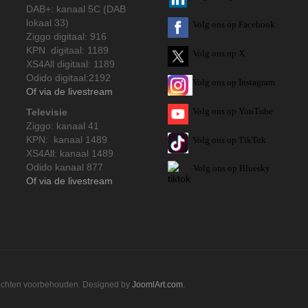
DAB+: kanaal 5C (DAB
lokaal 33)
Volg ons op Facebook
Ziggo digitaal: 916
KPN digitaal: 1189
Volg ons op X
XS4All digitaal: 1189
Odido digitaal:2192
Volg ons op Instagram
Of via de livestream
Volg
ons op
YouTube
Televisie
Ziggo: kanaal 41
KPN: kanaal 1489
Volg ons op TikTok
XS4All: kanaal 1489
Odido kanaal 877
Volg ons op Bluesky
Of via de livestream
rechten voorbehouden. Designed by
JoomlArt.com
.