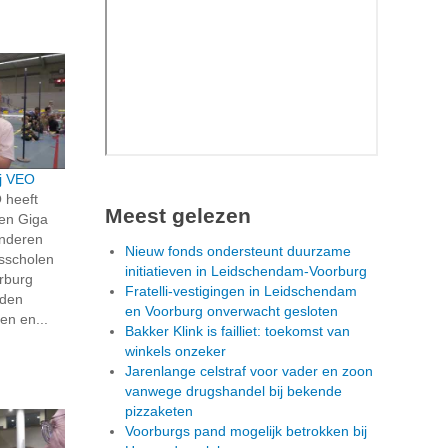
j VEO
 heeft
Meest gelezen
een Giga
inderen
Nieuw fonds ondersteunt duurzame
isscholen
initiatieven in Leidschendam-Voorburg
rburg
Fratelli-vestigingen in Leidschendam
rden
en Voorburg onverwacht gesloten
en en...
Bakker Klink is failliet: toekomst van
winkels onzeker
Jarenlange celstraf voor vader en zoon
vanwege drugshandel bij bekende
pizzaketen
Voorburgs pand mogelijk betrokken bij