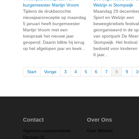
burgemeester Martijn Vroom
Welzijn in Stompwijk
Tijdens de drukbezochte
Maandag 29 december 
nieuwjaarsreceptie op maandag
Sport en Welzijn een
5 januari heeft burgemeester
beweegkriebels festival
Martijn Vroom met een
georganiseerd in de sp
toespraak het nieuwe jaar
van sportpark De Meerh
geopend. Daarin blikte hij terug
Stompwijk. Het festival 
op het afgelopen jaar en keek...
bedoeld voor kinderen 
6 jaar...
Start
Vorige
3
4
5
6
7
8
9
1
Contact
Over Ons
Over Midvliet
Algemene correspondentie
Damlaan 32