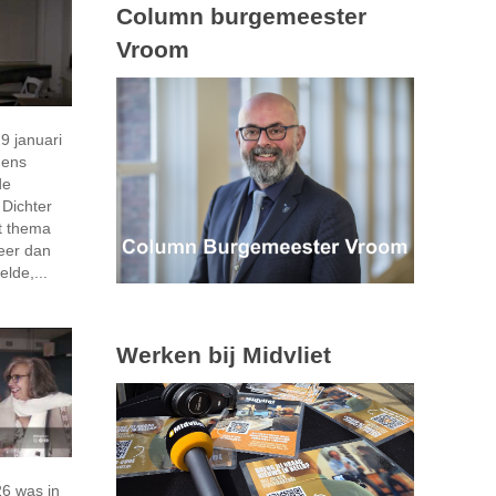
Column burgemeester
Vroom
 januari
gens
de
 Dichter
et thema
meer dan
lde,...
Werken bij Midvliet
26 was in