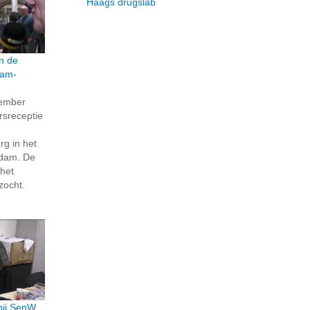
Haags drugslab
n de
dam-
ember
rsreceptie
g in het
ndam. De
het
zocht.
 bij SenW