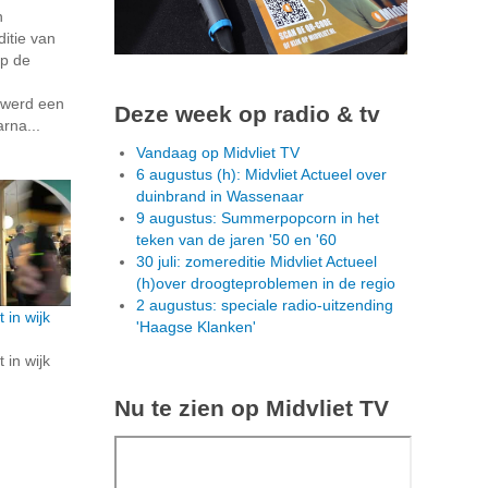
n
itie van
p de
n werd een
Deze week op radio & tv
arna...
Vandaag op Midvliet TV
6 augustus (h): Midvliet Actueel over
duinbrand in Wassenaar
9 augustus: Summerpopcorn in het
teken van de jaren '50 en '60
30 juli: zomereditie Midvliet Actueel
(h)over droogteproblemen in de regio
2 augustus: speciale radio-uitzending
 in wijk
'Haagse Klanken'
 in wijk
Nu te zien op Midvliet TV