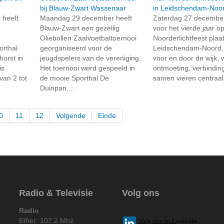
bij Blauw-Zwart Wassenaar
in Leidschendam-Noo
heeft
Maandag 29 december heeft
Zaterdag 27 decembe
Blauw-Zwart een gezellig
voor het vierde jaar op 
Oliebollen Zaalvoetbaltoernooi
Noorderlichtfeest plaat
orthal
georganiseerd voor de
Leidschendam-Noord, 
orst in
jeugdspelers van de vereniging.
voor en door de wijk, 
is
Het toernooi werd gespeeld in
ontmoeting, verbindin
van 2 tot
de mooie Sporthal De
samen vieren centraal.
Duinpan....
0
11
12
Volgende
Einde
Radio & Televisie
Volg ons
Radio
Ether: 107.2 Mhz
V
olg ons op L
inkedIn