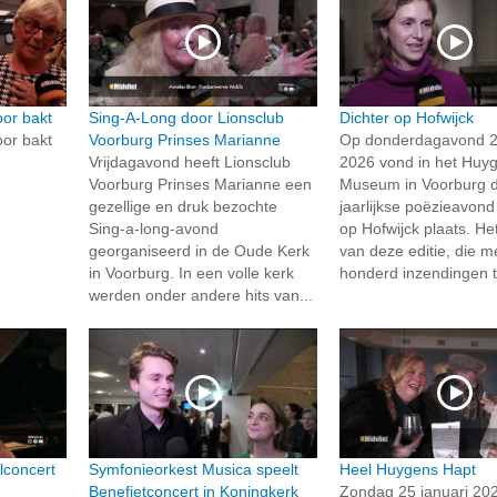
or bakt
Sing-A-Long door Lionsclub
Dichter op Hofwijck
or bakt
Voorburg Prinses Marianne
Op donderdagavond 29
Vrijdagavond heeft Lionsclub
2026 vond in het Huy
Voorburg Prinses Marianne een
Museum in Voorburg 
gezellige en druk bezochte
jaarlijkse poëzieavond
Sing-a-long-avond
op Hofwijck plaats. H
georganiseerd in de Oude Kerk
van deze editie, die 
in Voorburg. In een volle kerk
honderd inzendingen te
werden onder andere hits van...
lconcert
Symfonieorkest Musica speelt
Heel Huygens Hapt
Benefietconcert in Koningkerk
Zondag 25 januari 20