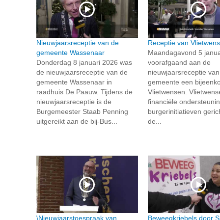
Nieuwjaarsreceptie van de
Receptie van Vlietwen
gemeente Wassenaar
Maandagavond 5 janua
Donderdag 8 januari 2026 was
voorafgaand aan de
de nieuwjaarsreceptie van de
nieuwjaarsreceptie van
gemeente Wassenaar in
gemeente een bijeenk
raadhuis De Paauw. Tijdens de
Vlietwensen. Vlietwens
nieuwjaarsreceptie is de
financiële ondersteuni
Burgemeester Staab Penning
burgerinitiatieven geric
uitgereikt aan de bij-Bus...
de...
\Nieuwjaarstoespraak van
Beweegkriebels door S