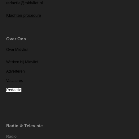
redactie@midvliet.nl
Klachten procedure
Over Ons
Over Midvliet
Werken bij Midvliet
Adverteren
Vacatures
Redactie
Radio & Televisie
Radio