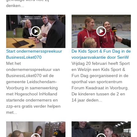
denken...
Start ondernemersspreekuur
De Kids Sport & Fun Dag in de
BusinessLoket070
voorjaarsvakantie door SenW
Met het
Vrijdag 20 februari heeft Sport
ondernemersspreekuur van
en Welzijn een Kids Sport &
BusinessLoket070 wil de
Fun Dag georganiseerd in de
gemeente Leidschendam-
sporthal van sportcentrum
Voorburg in samenwerking
Forum Kwadraat in Voorburg.
met Hogeschool InHolland
De kinderen tussen de 2 en
startende ondernemers en
14 jaar deden...
zzp-ers gratis verder helpen
met...