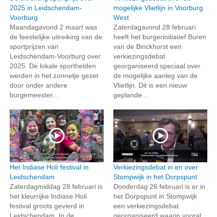
2025 in Leidschendam-
mogelijke Vlietlijn in Voorburg
Voorburg
West
Maandagavond 2 maart was
Zaterdagavond 28 februari
de feestelijke uitreiking van de
heeft het burgerinitiatief Buren
sportprijzen van
van de Binckhorst een
Leidschendam-Voorburg over
verkiezingsdebat
2025. De lokale sporthelden
georganiseerd speciaal over
werden in het zonnetje gezet
de mogelijke aanleg van de
door onder andere
Vlietlijn. Dit is een nieuw
burgemeester...
geplande...
Het Indiase Holi festival in
Verkiezingsdebat in en over
Leidschendam
Stompwijk in het Dorpspunt
Zaterdagmiddag 28 februari is
Donderdag 26 februari is er in
het kleurrijke Indiase Holi
het Dorpspunt in Stompwijk
festival groots gevierd in
een verkiezingsdebat
Leidschendam. In de
georganiseerd waarin vooral