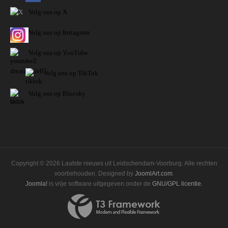
Volg ons op X
Volg ons op Instagram
Volg
ons op
YouTube
Volg ons op TikTok
Volg ons op Bluesky
Copyright © 2026 Laatste nieuws uit Leidschendam-Voorburg. Alle rechten
voorbehouden. Designed by
JoomlArt.com
.
Joomla!
is vrije software uitgegeven onder de
GNU/GPL licentie.