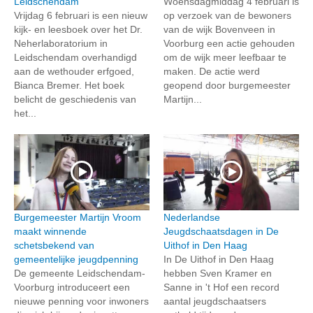
Leidschendam
Woensdagmiddag 4 februari is
Vrijdag 6 februari is een nieuw
op verzoek van de bewoners
kijk- en leesboek over het Dr.
van de wijk Bovenveen in
Neherlaboratorium in
Voorburg een actie gehouden
Leidschendam overhandigd
om de wijk meer leefbaar te
aan de wethouder erfgoed,
maken. De actie werd
Bianca Bremer. Het boek
geopend door burgemeester
belicht de geschiedenis van
Martijn...
het...
Burgemeester Martijn Vroom
Nederlandse
maakt winnende
Jeugdschaatsdagen in De
schetsbekend van
Uithof in Den Haag
gemeentelijke jeugdpenning
In De Uithof in Den Haag
De gemeente Leidschendam-
hebben Sven Kramer en
Voorburg introduceert een
Sanne in 't Hof een record
nieuwe penning voor inwoners
aantal jeugdschaatsers