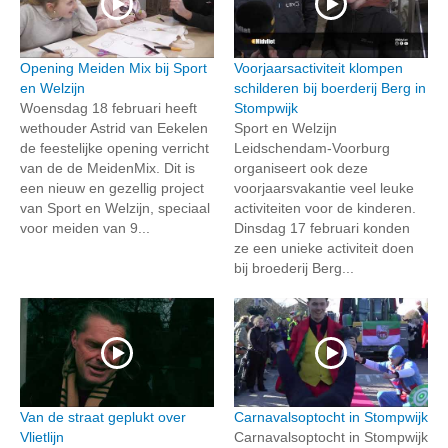
Opening Meiden Mix bij Sport
Voorjaarsactiviteit klompen
en Welzijn
schilderen bij boerderij Berg in
Woensdag 18 februari heeft
Stompwijk
wethouder Astrid van Eekelen
Sport en Welzijn
de feestelijke opening verricht
Leidschendam-Voorburg
van de de MeidenMix. Dit is
organiseert ook deze
een nieuw en gezellig project
voorjaarsvakantie veel leuke
van Sport en Welzijn, speciaal
activiteiten voor de kinderen.
voor meiden van 9...
Dinsdag 17 februari konden
ze een unieke activiteit doen
bij broederij Berg...
Van de straat geplukt over
Carnavalsoptocht in Stompwijk
Vlietlijn
Carnavalsoptocht in Stompwijk