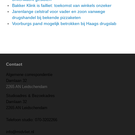
Bakker Klink is failliet: toekomst van winkels onzeker
Jarenlange celstraf voor vader en zoon vanwege
drugshandel bij bekende pizzaketen
Voorburgs pand mogelijk betrokken bij Haags drugslab
Contact
Algemene correspondentie
Damlaan 32
2265 AN Leidschendam
Studioadres & Bezoekadres
Damlaan 32
2265 AN Leidschendam
Telefoon studio: 070-3202266
info@midvliet.nl