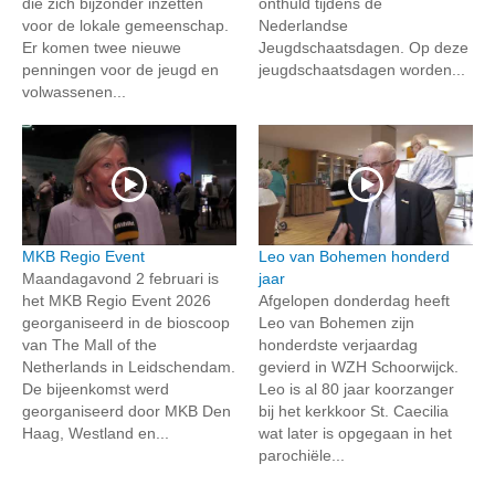
die zich bijzonder inzetten
onthuld tijdens de
voor de lokale gemeenschap.
Nederlandse
Er komen twee nieuwe
Jeugdschaatsdagen. Op deze
penningen voor de jeugd en
jeugdschaatsdagen worden...
volwassenen...
MKB Regio Event
Leo van Bohemen honderd
Maandagavond 2 februari is
jaar
het MKB Regio Event 2026
Afgelopen donderdag heeft
georganiseerd in de bioscoop
Leo van Bohemen zijn
van The Mall of the
honderdste verjaardag
Netherlands in Leidschendam.
gevierd in WZH Schoorwijck.
De bijeenkomst werd
Leo is al 80 jaar koorzanger
georganiseerd door MKB Den
bij het kerkkoor St. Caecilia
Haag, Westland en...
wat later is opgegaan in het
parochiële...