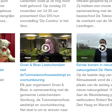
 punt
Gedichten zoals je ze nog nooit
officieel geopend bij D
het
hebt gehoord. Op zondag 23
Zij hebben een mooie
 gebouw
november om 14:30 uur
samenwerking met de
langrijke
presenteert Duo DIS hun
basisschool De Teles
es,...
voorstelling 'Dis Continu' in het
de overkant van de Vli
Veur...
Leerlingen...
Groei & Bloei Leidschendam
Eerste bomen in nieu
iet
met
natuurgebied De Vliet
deTuinmetamorfosewedstrijd en
Op de laatste dag van
iet
voortuinkeuring
Klimaatweek vond de 
Elk jaar organiseert Groei &
plaats van de aanleg 
Bloei, in samenwerking met de
nieuw natuurgebied: V
gemeente Leidschendam-
Aan de Westvlietweg p
Voorburg, de Tuinmetamorfose-
wethouders Robert Ba
wedstrijd en voortuinkeuring.
Den Haag en Marcel Be
Het doel is om te streven naar