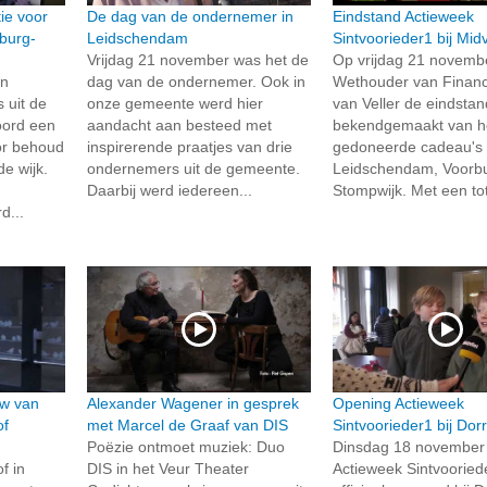
ie voor
De dag van de ondernemer in
Eindstand Actieweek
burg-
Leidschendam
Sintvoorieder1 bij Midv
Vrijdag 21 november was het de
Op vrijdag 21 novembe
en
dag van de ondernemer. Ook in
Wethouder van Financi
 uit de
onze gemeente werd hier
van Veller de eindstan
oord een
aandacht aan besteed met
bekendgemaakt van he
or behoud
inspirerende praatjes van drie
gedoneerde cadeau's 
e wijk.
ondernemers uit de gemeente.
Leidschendam, Voorb
Daarbij werd iedereen...
Stompwijk. Met een tot
d...
uw van
Alexander Wagener in gesprek
Opening Actieweek
of
met Marcel de Graaf van DIS
Sintvoorieder1 bij Dor
Poëzie ontmoet muziek: Duo
Dinsdag 18 november 
f in
DIS in het Veur Theater
Actieweek Sintvooried