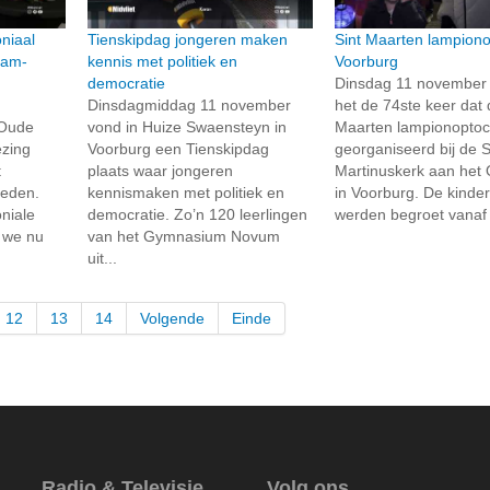
niaal
Tienskipdag jongeren maken
Sint Maarten lampiono
dam-
kennis met politiek en
Voorburg
democratie
Dinsdag 11 november
Dinsdagmiddag 11 november
het de 74ste keer dat 
 Oude
vond in Huize Swaensteyn in
Maarten lampionoptoc
ezing
Voorburg een Tienskipdag
georganiseerd bij de S
t
plaats waar jongeren
Martinuskerk aan het
heden.
kennismaken met politiek en
in Voorburg. De kinde
niale
democratie. Zo’n 120 leerlingen
werden begroet vanaf t
 we nu
van het Gymnasium Novum
uit...
12
13
14
Volgende
Einde
Radio & Televisie
Volg ons