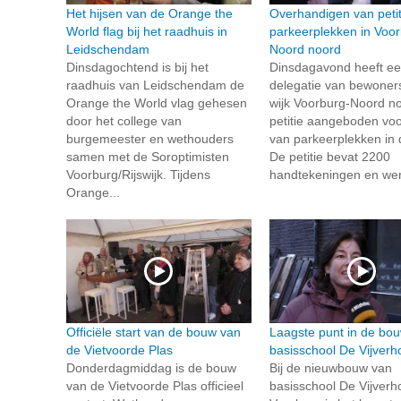
Het hijsen van de Orange the
Overhandigen van petit
World flag bij het raadhuis in
parkeerplekken in Voor
Leidschendam
Noord noord
Dinsdagochtend is bij het
Dinsdagavond heeft e
raadhuis van Leidschendam de
delegatie van bewoners
Orange the World vlag gehesen
wijk Voorburg-Noord n
door het college van
petitie aangeboden vo
burgemeester en wethouders
van parkeerplekken in d
samen met de Soroptimisten
De petitie bevat 2200
Voorburg/Rijswijk. Tijdens
handtekeningen en wer
Orange...
Officiële start van de bouw van
Laagste punt in de bo
de Vietvoorde Plas
basisschool De Vijverh
Donderdagmiddag is de bouw
Bij de nieuwbouw van
van de Vietvoorde Plas officieel
basisschool De Vijverho