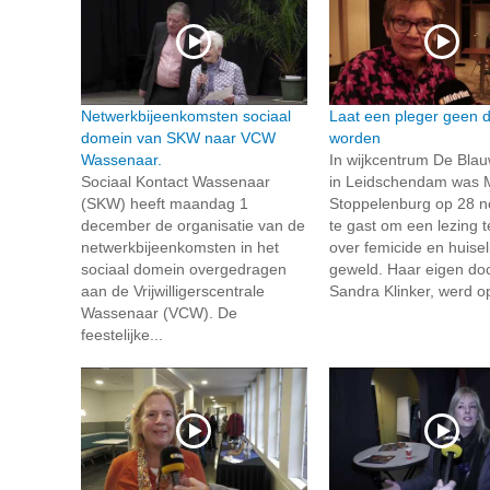
Netwerkbijeenkomsten sociaal
Laat een pleger geen 
domein van SKW naar VCW
worden
Wassenaar.
In wijkcentrum De Bla
Sociaal Kontact Wassenaar
in Leidschendam was 
(SKW) heeft maandag 1
Stoppelenburg op 28 
december de organisatie van de
te gast om een lezing 
netwerkbijeenkomsten in het
over femicide en huiseli
sociaal domein overgedragen
geweld. Haar eigen doc
aan de Vrijwilligerscentrale
Sandra Klinker, werd op
Wassenaar (VCW). De
feestelijke...