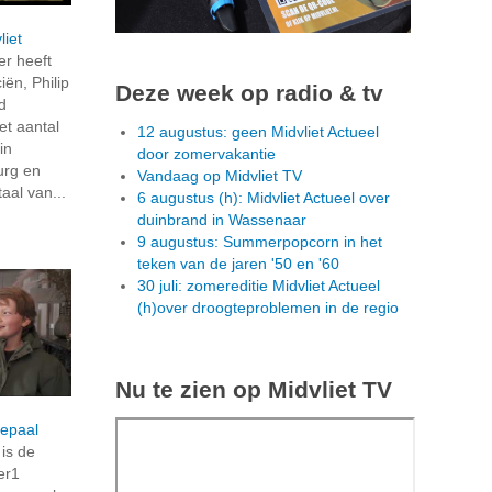
liet
r heeft
ën, Philip
Deze week op radio & tv
d
t aantal
12 augustus: geen Midvliet Actueel
in
door zomervakantie
urg en
Vandaag op Midvliet TV
aal van...
6 augustus (h): Midvliet Actueel over
duinbrand in Wassenaar
9 augustus: Summerpopcorn in het
teken van de jaren '50 en '60
30 juli: zomereditie Midvliet Actueel
(h)over droogteproblemen in de regio
Nu te zien op Midvliet TV
repaal
is de
er1