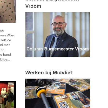
Vroom
ber
s van Woej
ezet! Ze
nd met
 en
 De band
dige...
Werken bij Midvliet