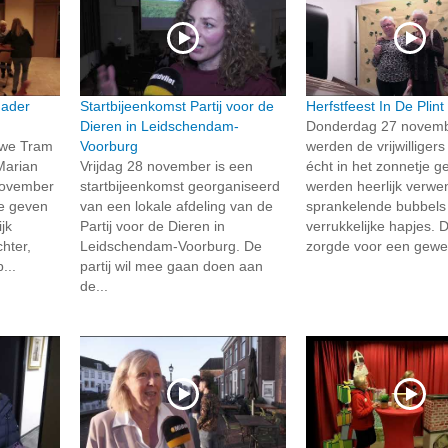
dader
Startbijeenkomst Partij voor de
Herfstfeest In De Plint
Dieren in Leidschendam-
Donderdag 27 novem
uwe Tram
Voorburg
werden de vrijwilliger
Marian
Vrijdag 28 november is een
écht in het zonnetje g
november
startbijeenkomst georganiseerd
werden heerlijk verwe
te geven
van een lokale afdeling van de
sprankelende bubbels
jk
Partij voor de Dieren in
verrukkelijke hapjes.
hter,
Leidschendam-Voorburg. De
zorgde voor een gewel
...
partij wil mee gaan doen aan
de...