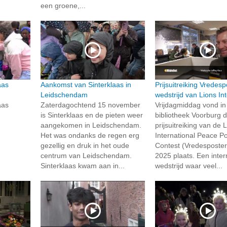
een groene,...
aas
Aankomst van Sinterklaas in
Prijsuitreiking Vredesp
Leidschendam
wedstrijd van Lions In
aas
Zaterdagochtend 15 november
Vrijdagmiddag vond in
is Sinterklaas en de pieten weer
bibliotheek Voorburg 
aangekomen in Leidschendam.
prijsuitreiking van de 
Het was ondanks de regen erg
International Peace P
gezellig en druk in het oude
Contest (Vredesposter
centrum van Leidschendam.
2025 plaats. Een inter
Sinterklaas kwam aan in...
wedstrijd waar veel...