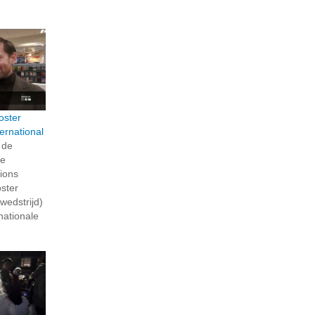
oster
ternational
 de
de
Lions
oster
wedstrijd)
nationale