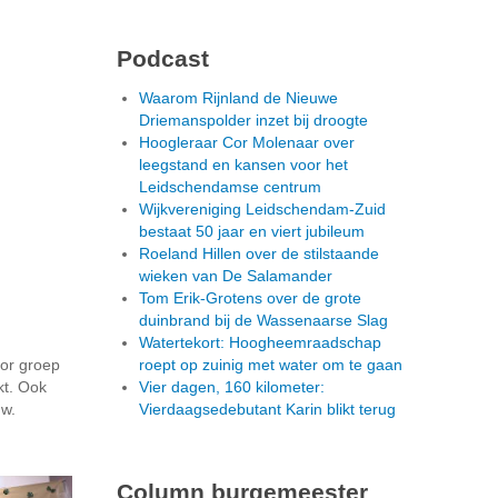
Podcast
Waarom Rijnland de Nieuwe
Driemanspolder inzet bij droogte
Hoogleraar Cor Molenaar over
leegstand en kansen voor het
Leidschendamse centrum
Wijkvereniging Leidschendam-Zuid
bestaat 50 jaar en viert jubileum
Roeland Hillen over de stilstaande
wieken van De Salamander
Tom Erik-Grotens over de grote
duinbrand bij de Wassenaarse Slag
Watertekort: Hoogheemraadschap
oor groep
roept op zuinig met water om te gaan
kt. Ook
Vier dagen, 160 kilometer:
uw.
Vierdaagsedebutant Karin blikt terug
Column burgemeester