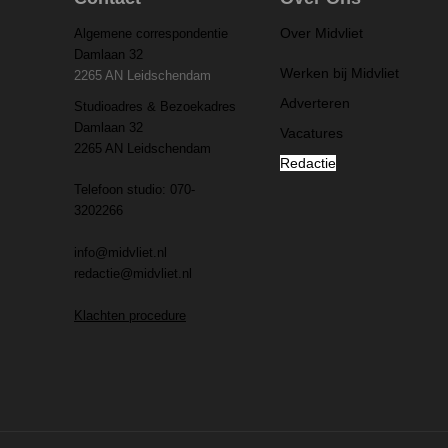
Over Midvliet
Algemene correspondentie
Damlaan 32
Werken bij Midvliet
2265 AN Leidschendam
Adverteren
Studioadres & Bezoekadres
Damlaan 32
Vacatures
2265 AN Leidschendam
Redactie
Telefoon studio: 070-
3202266
info@midvliet.nl
redactie@midvliet.nl
Klachten procedure