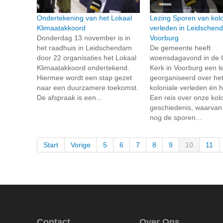
Ondertekening van het Lokaal
Lezing Sporen van kolo
Klimaatakkoord
verleden in Leidschen
Donderdag 13 november is in
Voorburg
het raadhuis in Leidschendam
De gemeente heeft
door 22 organisaties het Lokaal
woensdagavond in de
Klimaatakkoord ondertekend.
Kerk in Voorburg een l
Hiermee wordt een stap gezet
georganiseerd over he
naar een duurzamere toekomst.
koloniale verleden én 
De afspraak is een...
Een reis over onze kolo
geschiedenis, waarvan
nog de sporen...
Start
Vorige
5
6
7
8
9
10
11
Contact
Over Ons