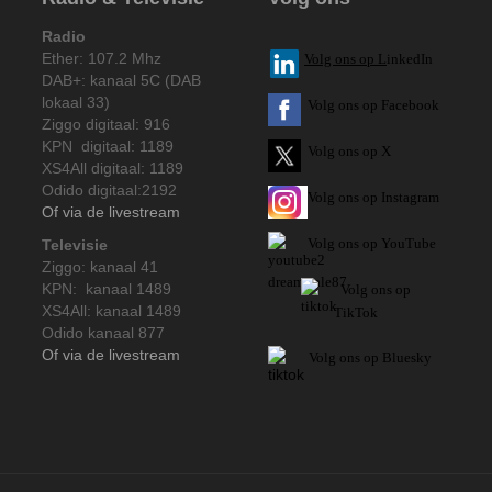
Radio
Ether: 107.2 Mhz
V
olg ons op L
inkedIn
DAB+: kanaal 5C (DAB
lokaal 33)
Volg ons op Facebook
Ziggo digitaal: 916
KPN digitaal: 1189
Volg ons op X
XS4All digitaal: 1189
Odido digitaal:2192
Volg ons op Instagram
Of via de livestream
Volg
ons op
YouTube
Televisie
Ziggo: kanaal 41
KPN: kanaal 1489
Volg ons op
XS4All: kanaal 1489
TikTok
Odido kanaal 877
Of via de livestream
Volg ons op Bluesky