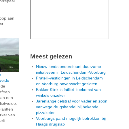
orrepaal.
coop aan
et.
Meest gelezen
Nieuw fonds ondersteunt duurzame
initiatieven in Leidschendam-Voorburg
w
Fratelli-vestigingen in Leidschendam
weide
en Voorburg onverwacht gesloten
 de
Bakker Klink is failliet: toekomst van
aftrap
winkels onzeker
van een
Jarenlange celstraf voor vader en zoon
lietweide.
vanwege drugshandel bij bekende
lantten
pizzaketen
rker van
Voorburgs pand mogelijk betrokken bij
lt...
Haags drugslab