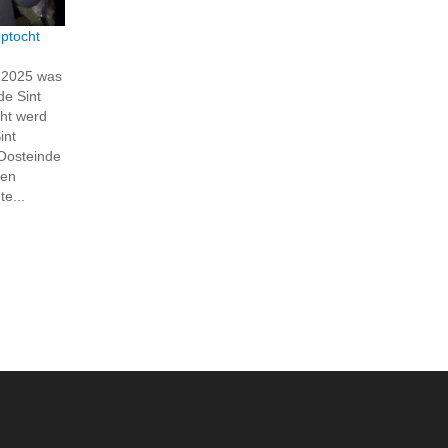
ptocht
 2025 was
de Sint
ht werd
int
 Oosteinde
ren
e...