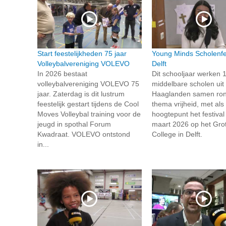
Start feestelijkheden 75 jaar
Young Minds Scholenfes
Volleybalvereniging VOLEVO
Delft
In 2026 bestaat
Dit schooljaar werken 
volleybalvereniging VOLEVO 75
middelbare scholen uit
jaar. Zaterdag is dit lustrum
Haaglanden samen ron
feestelijk gestart tijdens de Cool
thema vrijheid, met als
Moves Volleybal training voor de
hoogtepunt het festival
jeugd in spothal Forum
maart 2026 op het Grot
Kwadraat. VOLEVO ontstond
College in Delft.
in...