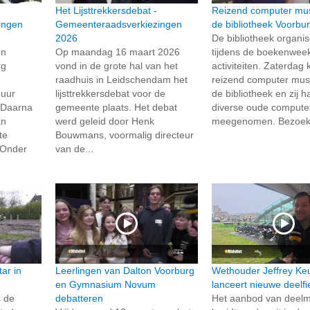
Het Lijsttrekkersdebat -
Reizend computer mu
ingen
Gemeenteraadsverkiezingen
de bibliotheek Voorbu
2026
De bibliotheek organis
on
Op maandag 16 maart 2026
tijdens de boekenweek
rg
vond in de grote hal van het
activiteiten. Zaterda
raadhuis in Leidschendam het
reizend computer mu
uur
lijsttrekkersdebat voor de
de bibliotheek en zij 
 Daarna
gemeente plaats. Het debat
diverse oude compute
an
werd geleid door Henk
meegenomen. Bezoeke
te
Bouwmans, voormalig directeur
 Onder
van de...
ar in
Leerlingen van Dalton Voorburg
Wethouder Jeffrey Ke
en Gymnasium Novum
lanceert nieuwe deelfi
 de
debatteren
Het aanbod van deelmo