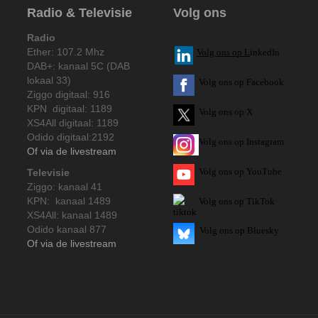
Radio & Televisie
Volg ons
Radio
Ether: 107.2 Mhz
V
olg ons op L
inkedIn
DAB+: kanaal 5C (DAB
lokaal 33)
Volg ons op Facebook
Ziggo digitaal: 916
KPN digitaal: 1189
Volg ons op X
XS4All digitaal: 1189
Odido digitaal:2192
Volg ons op Instagram
Of via de livestream
Volg
ons op
YouTube
Televisie
Ziggo: kanaal 41
KPN: kanaal 1489
Volg ons op TikTok
XS4All: kanaal 1489
Odido kanaal 877
Volg ons op Bluesky
Of via de livestream