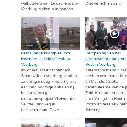
wethouders van Leidschendam-
Vliet verrichten de...
Voorburg staken hun handen...
Gratis jonge boompjes voor
Heropening van het
inwoners uit Leidschendam-
gerenoveerde park Vr
Voorburg
Rust in Voorburg
Inwoners uit Leidschendam,
Zaterdagochtend 7 ma
Stompwijk en Voorburg konden
hebben wethouder Marc
zaterdagmiddag 7 maart gratis
en Meindert Stolk,
een jong boompje ophalen bij
gedeputeerde van de p
het toekomstig
Zuid-Holland het gere
nieuwbouwproject Vlietvoorde,
park Vreugd en Rust in
Veurse Landweg in
Voorburg feestelijk he
Leidschendam. Deze...
Stichting...