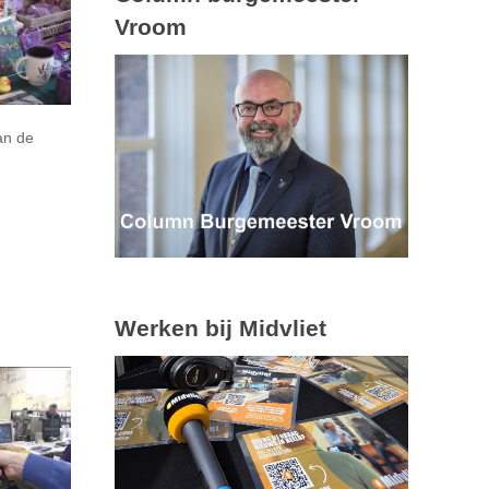
Vroom
an de
Werken bij Midvliet