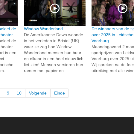
 beleef de
Window Wanderland
De winnaars van de sp
theater
De Amerikaanse Dawn woonde
over 2025 in Leidsch
 beleef de
in het verleden in Bristol (UK)
Voorburg.
theater
waar ze zag hoe Window
Maandagavond 2 maart
t is een
Wanderland mensen hun buurt
sportprijzen van Lei
ect
en elkaar in een heel nieuw licht
Voorburg over 2025 uit
orische
liet zien! Mensen versieren hun
Wij spreken na de fees
am-
ramen met papier en...
uitreiking met alle win
9
10
Volgende
Einde