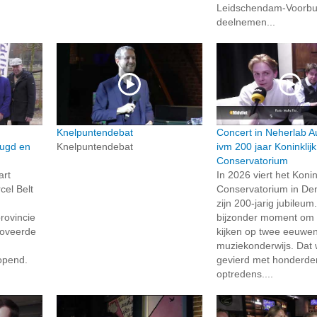
Leidschendam-Voorbu
deelnemen...
Knelpuntendebat
Concert in Neherlab A
eugd en
Knelpuntendebat
ivm 200 jaar Koninklijk
Conservatorium
art
In 2026 viert het Konin
el Belt
Conservatorium in De
zijn 200-jarig jubileum
rovincie
bijzonder moment om 
noveerde
kijken op twee eeuwe
muziekonderwijs. Dat 
ropend.
gevierd met honderde
optredens....