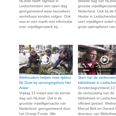
NLdoet heeft Signtaal in
tweede dag van NLdoet
Leidschendam een open dag
grooste vrijwilligersact
georganiseerd waar bezoekers
Nederland. Ook bij de
workshops konden volgen. Ook
Hestar in Leidschend
was er een markt met informatie
veel vrijwilligers actief
over vrijwilligerswerk bij...
grote opknapbeurt van.
Wethouders helpen mee tijdens
Start van de verbouwi
NL Doet bij verzorgingshuis Het
bibliotheek in Leidsch
Anker
Donderdagochtend 12 
Vrijdag 13 maart was de eerste
de verbouwing van de
dag van NLdoet. Dat is de
bibliotheek in Leidsch
grootste vrijwilligersactie van
officieel gestart. Weth
Nederland, georganiseerd door
Marcel Belt en Gerard 
het Oranje Fonds. Alle
directeur van Bibliothe