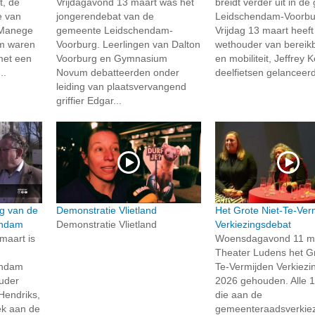
, de
Vrijdagavond 13 maart was het
breidt verder uit in d
ie van
jongerendebat van de
Leidschendam-Voorbu
 Manege
gemeente Leidschendam-
Vrijdag 13 maart heeft
am waren
Voorburg. Leerlingen van Dalton
wethouder van bereik
 met een
Voorburg en Gymnasium
en mobiliteit, Jeffrey 
..
Novum debatteerden onder
deelfietsen gelanceerd
leiding van plaatsvervangend
griffier Edgar...
ng van de
Demonstratie Vlietland
Het Grote Niet-Te-Ver
endam
Demonstratie Vlietland
Verkiezingsdebat
maart is
Woensdagavond 11 maa
Theater Ludens het Gr
endam
Te-Vermijden Verkiezi
ouder
2026 gehouden. Alle 1
Hendriks,
die aan de
ek aan de
gemeenteraadsverkiez