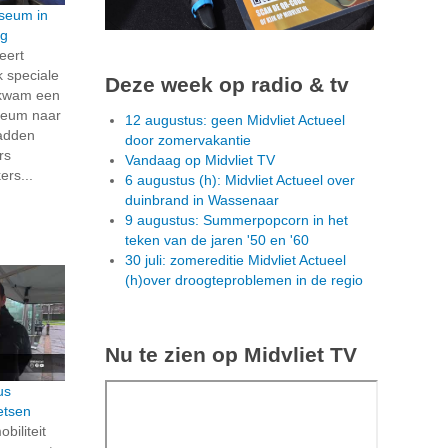
seum in
rg
eert
 speciale
Deze week op radio & tv
g kwam een
seum naar
12 augustus: geen Midvliet Actueel
hadden
door zomervakantie
rs
Vandaag op Midvliet TV
rs...
6 augustus (h): Midvliet Actueel over
duinbrand in Wassenaar
9 augustus: Summerpopcorn in het
teken van de jaren '50 en '60
30 juli: zomereditie Midvliet Actueel
(h)over droogteproblemen in de regio
Nu te zien op Midvliet TV
us
etsen
biliteit