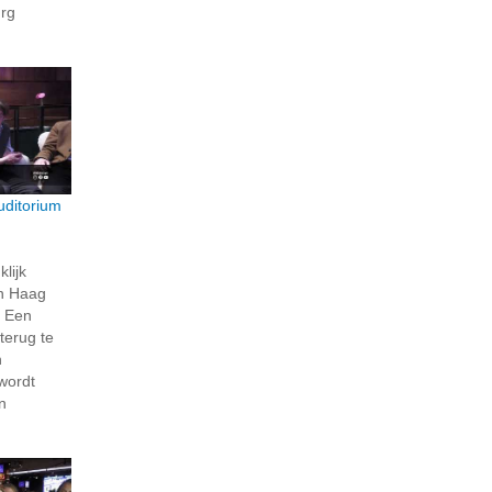
rg
uditorium
klijk
n Haag
. Een
terug te
n
wordt
n