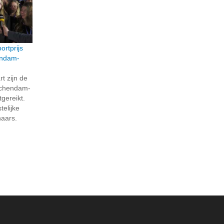
ortprijs
endam-
 zijn de
dschendam-
gereikt.
telijke
naars.