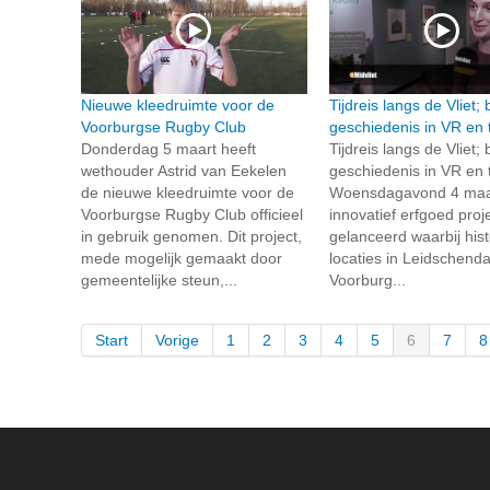
Nieuwe kleedruimte voor de
Tijdreis langs de Vliet;
Voorburgse Rugby Club
geschiedenis in VR en 
Donderdag 5 maart heeft
Tijdreis langs de Vliet;
wethouder Astrid van Eekelen
geschiedenis in VR en 
de nieuwe kleedruimte voor de
Woensdagavond 4 maar
Voorburgse Rugby Club officieel
innovatief erfgoed proj
in gebruik genomen. Dit project,
gelanceerd waarbij hist
mede mogelijk gemaakt door
locaties in Leidschend
gemeentelijke steun,...
Voorburg...
Start
Vorige
1
2
3
4
5
6
7
8