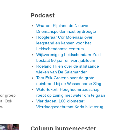
Podcast
Waarom Rijnland de Nieuwe
Driemanspolder inzet bij droogte
Hoogleraar Cor Molenaar over
leegstand en kansen voor het
Leidschendamse centrum
Wijkvereniging Leidschendam-Zuid
bestaat 50 jaar en viert jubileum
Roeland Hillen over de stilstaande
wieken van De Salamander
Tom Erik-Grotens over de grote
duinbrand bij de Wassenaarse Slag
Watertekort: Hoogheemraadschap
oor groep
roept op zuinig met water om te gaan
kt. Ook
Vier dagen, 160 kilometer:
uw.
Vierdaagsedebutant Karin blikt terug
Column burgemeester