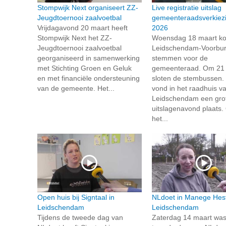
Stompwijk Next organiseert ZZ-
Live registratie uitslag
Jeugdtoernooi zaalvoetbal
gemeenteraadsverkiez
Vrijdagavond 20 maart heeft
2026
Stompwijk Next het ZZ-
Woensdag 18 maart k
Jeugdtoernooi zaalvoetbal
Leidschendam-Voorbu
georganiseerd in samenwerking
stemmen voor de
met Stichting Groen en Geluk
gemeenteraad. Om 21 
en met financiële ondersteuning
sloten de stembussen.
van de gemeente. Het...
vond in het raadhuis v
Leidschendam een gro
uitslagenavond plaats.
het...
Open huis bij Signtaal in
NLdoet in Manege Hest
Leidschendam
Leidschendam
Tijdens de tweede dag van
Zaterdag 14 maart was