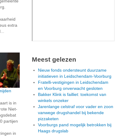
e gemeente
rg.
baarheid
Keus extra
...
Meest gelezen
Nieuw fonds ondersteunt duurzame
initiatieven in Leidschendam-Voorburg
Fratelli-vestigingen in Leidschendam
en Voorburg onverwacht gesloten
mijden
Bakker Klink is failliet: toekomst van
winkels onzeker
rt is in
Jarenlange celstraf voor vader en zoon
ote Niet-
vanwege drugshandel bij bekende
ngsdebat
pizzaketen
0 partijen
Voorburgs pand mogelijk betrokken bij
Haags drugslab
ingen in