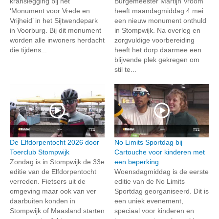
kranslegging bij het
Burgemeester Martijn Vroom
‘Monument voor Vrede en
heeft maandagmiddag 4 mei
Vrijheid’ in het Sijtwendepark
een nieuw monument onthuld
in Voorburg. Bij dit monument
in Stompwijk. Na overleg en
worden alle inwoners herdacht
zorgvuldige voorbereiding
die tijdens...
heeft het dorp daarmee een
blijvende plek gekregen om
stil te...
De Elfdorpentocht 2026 door
No Limits Sportdag bij
Toerclub Stompwijk
Cartouche voor kinderen met
Zondag is in Stompwijk de 33e
een beperking
editie van de Elfdorpentocht
Woensdagmiddag is de eerste
verreden. Fietsers uit de
editie van de No Limits
omgeving maar ook van ver
Sportdag georganiseerd. Dit is
daarbuiten konden in
een uniek evenement,
Stompwijk of Maasland starten
speciaal voor kinderen en