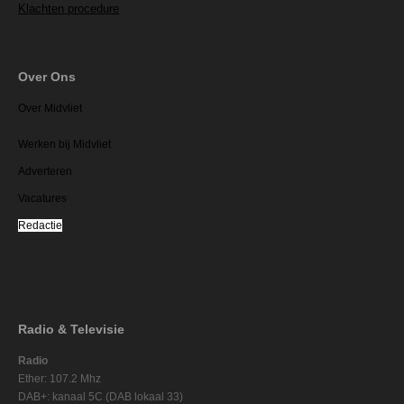
Klachten procedure
Over Ons
Over Midvliet
Werken bij Midvliet
Adverteren
Vacatures
Redactie
Radio & Televisie
Radio
Ether: 107.2 Mhz
DAB+: kanaal 5C (DAB lokaal 33)