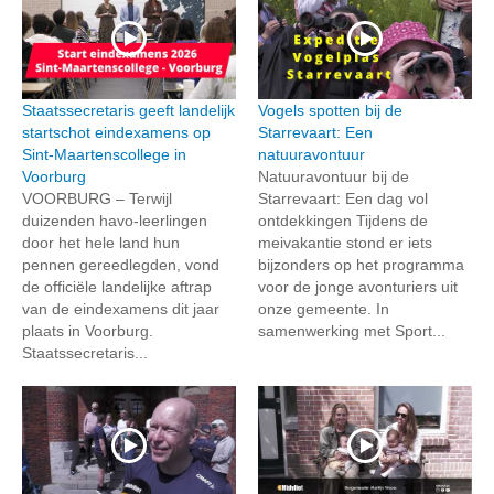
Staatssecretaris geeft landelijk
Vogels spotten bij de
startschot eindexamens op
Starrevaart: Een
Sint-Maartenscollege in
natuuravontuur
Voorburg
Natuuravontuur bij de
VOORBURG – Terwijl
Starrevaart: Een dag vol
duizenden havo-leerlingen
ontdekkingen Tijdens de
door het hele land hun
meivakantie stond er iets
pennen gereedlegden, vond
bijzonders op het programma
de officiële landelijke aftrap
voor de jonge avonturiers uit
van de eindexamens dit jaar
onze gemeente. In
plaats in Voorburg.
samenwerking met Sport...
Staatssecretaris...