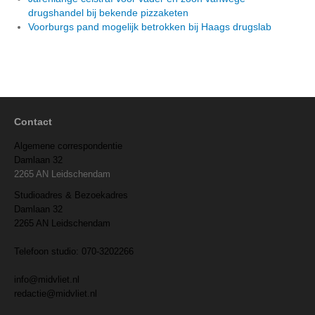
drugshandel bij bekende pizzaketen
Voorburgs pand mogelijk betrokken bij Haags drugslab
Contact
Algemene correspondentie
Damlaan 32
2265 AN Leidschendam
Studioadres & Bezoekadres
Damlaan 32
2265 AN Leidschendam
Telefoon studio: 070-3202266
info@midvliet.nl
redactie@midvliet.nl