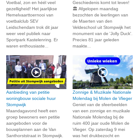
Voetbal, zon en héél veel
Geschiedenis komt tot leven!
gezelligheid! Het jaarlijkse
🏛️ Afgelopen maandag
Hemelvaarttoernooi van
bezochten de leerlingen van
voetbalclub SEV
de Maerten van den
Leidschendam trok dit jaar
Veldeschool uit Stompwijk het
weer veel publiek naar
monument van de 'Jolly Duck'.
Sportpark Kastelenring. Er
Precies 81 jaar geleden
waren enthousiaste...
maakte...
Aanbieding van petitie
Zonnige & Muzikale Nationale
woningbouw sociale huur
Molendag bij Molen de Vlieger
Stompwijk
Geniet van de sfeerbeelden
Maandagavond heeft een
van een zonnige en muzikale
groep bewoners een petitie
Nationale Molendag bij de
aangeboden voor de
ruim 400 jaar oude Molen de
bouwplannen aan de Van
Vlieger. Op zaterdag 9 mei
Santhorststraat in Stompwijk.
was het drukbezocht en