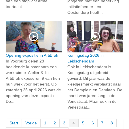
aan een stoplicht arme
jongeren met een beperking.
toertocht....
Initiatiefnemer Lex
Oostendorp heeft...
Opening expositie in ArtiBrak
Koningsdag 2026 in
In Voorburg delen 28
Leidschendam
beeldende kunstenaars een
Ook in Leidschendam is
werkruimte: Atelier 3. In
Koningsdag uitgebreid
ArtiBrak exposeren 9 van hen
gevierd. Dit jaar was de
hun werk voor het eerst. Op
kleedjesmarkt verplaatst naar
zaterdag 25 april 2026 was de
het Damplein en Damlaan. De
opening van deze expositie.
markt was jaren lang in de
De...
Venestraat. Maar ook in de
Venestraat...
Start
Vorige
1
2
3
4
5
6
7
8