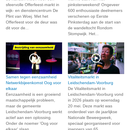
sfeervolle Offerfeest-markt in
pinksterweekend! Ongeveer
wijk- en dienstencentrum De
600 enthousiaste deelnemers
Plint van Woej. Met het
verschenen op Eerste
Offerfeest voor de deur was
Pinksterdag aan de start van
dit voor de...
de wandeltocht Rondom
Stompwijk. Het...
Samen tegen eenzaamheid
Vitaliteitsmarkt in
Netwerkbijeenkomst Oog voor
Leidschendam-Voorburg
elkaar
De Vitaliteitsmarkt in
Eenzaamheid is een groeiend
Leidschendam-Voorburg vond
maatschappelijk probleem,
in 2026 plaats op woensdag
maar de gemeente
20 mei. Deze markt was
Leidschendam-Voorburg werkt
onderdeel van de jaarlijkse
actief aan een oplossing.
Nationale Beweegweek,
Onder de noemer 'Oog voor
speciaal georganiseerd voor
elkaar' slaan
inwoners van 65...