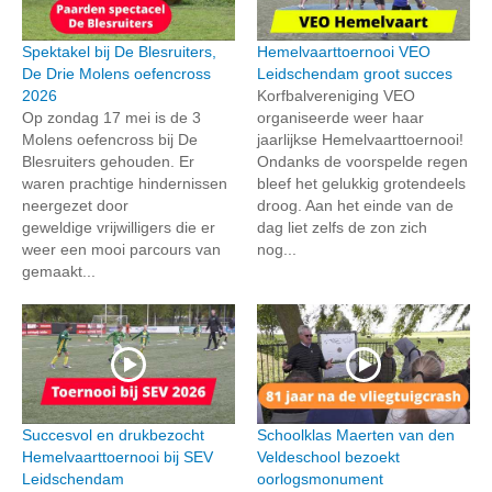
Spektakel bij De Blesruiters,
Hemelvaarttoernooi VEO
De Drie Molens oefencross
Leidschendam groot succes
2026
Korfbalvereniging VEO
Op zondag 17 mei is de 3
organiseerde weer haar
Molens oefencross bij De
jaarlijkse Hemelvaarttoernooi!
Blesruiters gehouden. Er
Ondanks de voorspelde regen
waren prachtige hindernissen
bleef het gelukkig grotendeels
neergezet door
droog. Aan het einde van de
geweldige vrijwilligers die er
dag liet zelfs de zon zich
weer een mooi parcours van
nog...
gemaakt...
Succesvol en drukbezocht
Schoolklas Maerten van den
Hemelvaarttoernooi bij SEV
Veldeschool bezoekt
Leidschendam
oorlogsmonument