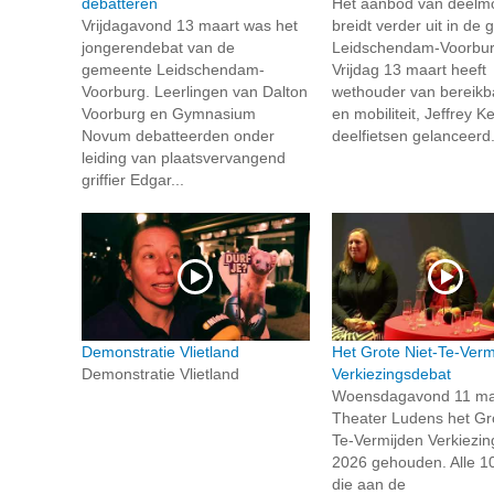
debatteren
Het aanbod van deelmob
Vrijdagavond 13 maart was het
breidt verder uit in de
jongerendebat van de
Leidschendam-Voorbur
gemeente Leidschendam-
Vrijdag 13 maart heeft
Voorburg. Leerlingen van Dalton
wethouder van bereikb
Voorburg en Gymnasium
en mobiliteit, Jeffrey K
Novum debatteerden onder
deelfietsen gelanceerd.
leiding van plaatsvervangend
griffier Edgar...
Demonstratie Vlietland
Het Grote Niet-Te-Verm
Demonstratie Vlietland
Verkiezingsdebat
Woensdagavond 11 maar
Theater Ludens het Gro
Te-Vermijden Verkiezi
2026 gehouden. Alle 10
die aan de