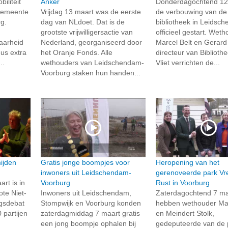
iliteit
Anker
Donderdagochtend 12 
 gemeente
Vrijdag 13 maart was de eerste
de verbouwing van de
g.
dag van NLdoet. Dat is de
bibliotheek in Leidsc
grootste vrijwilligersactie van
officieel gestart. Wet
aarheid
Nederland, georganiseerd door
Marcel Belt en Gerard
eus extra
het Oranje Fonds. Alle
directeur van Biblioth
..
wethouders van Leidschendam-
Vliet verrichten de...
Voorburg staken hun handen...
ijden
Gratis jonge boompjes voor
Heropening van het
inwoners uit Leidschendam-
gerenoveerde park Vr
t is in
Voorburg
Rust in Voorburg
te Niet-
Inwoners uit Leidschendam,
Zaterdagochtend 7 ma
ngsdebat
Stompwijk en Voorburg konden
hebben wethouder Mar
 partijen
zaterdagmiddag 7 maart gratis
en Meindert Stolk,
een jong boompje ophalen bij
gedeputeerde van de 