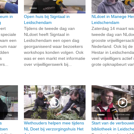
eum in
Open huis bij Signtaal in
NLdoet in Manege Hes
g
Leidschendam
Leidschendam
ert
Tijdens de tweede dag van
Zaterdag 14 maart wa
 speciale
NLdoet heeft Signtaal in
tweede dag van NLdoe
 kwam een
Leidschendam een open dag
grooste vrijwilligersact
eum naar
georganiseerd waar bezoekers
Nederland. Ook bij d
adden
workshops konden volgen. Ook
Hestar in Leidschend
s
was er een markt met informatie
veel vrijwilligers actie
s...
over vrijwilligerswerk bij...
grote opknapbeurt van
s
Wethouders helpen mee tijdens
Start van de verbouwi
etsen
NL Doet bij verzorgingshuis Het
bibliotheek in Leidsc