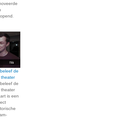
enoveerde
n
ropend.
; beleef de
 theater
; beleef de
 theater
rt is een
ject
torische
dam-