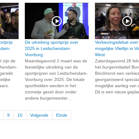
rtprijs
De uitreiking sportprijs over
Verkiezingsdebat over
ndam-
2025 in Leidschendam-
mogelijke Vlietlijn in 
Voorburg
West
 zijn de
Maandagavond 2 maart was de
Zaterdagavond 28 febr
schendam-
feestelijke uitreiking van de
het burgerinitiatief Bu
ereikt.
sportprijzen van Leidschendam-
Binckhorst een verkie
elijke
Voorburg over 2025. De lokale
georganiseerd speciaa
aars.
sporthelden werden in het
mogelijke aanleg van de
zonnetje gezet door onder
Dit is een nieuw gepla
andere burgemeester...
9
10
Volgende
Einde