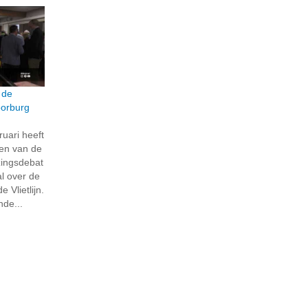
 de
Voorburg
uari heeft
ren van de
zingsdebat
l over de
 Vlietlijn.
nde...