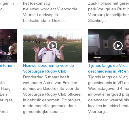
ngen in
het toekomstig
Zuid-Holland het ger
rg
nieuwbouwproject Vlietvoorde,
park Vreugd en Rust i
Veurse Landweg in
Voorburg feestelijk he
Leidschendam. Deze...
Stichting...
ditorium
Nieuwe kleedruimte voor de
Tijdreis langs de Vliet
Voorburgse Rugby Club
geschiedenis in VR en
Donderdag 5 maart heeft
Tijdreis langs de Vliet
lijk
wethouder Astrid van Eekelen
geschiedenis in VR en
n Haag
de nieuwe kleedruimte voor de
Woensdagavond 4 maa
 Een
Voorburgse Rugby Club officieel
innovatief erfgoed pro
erug te
in gebruik genomen. Dit project,
gelanceerd waarbij his
mede mogelijk gemaakt door
locaties in Leidschen
ordt
gemeentelijke steun,...
Voorburg...
n