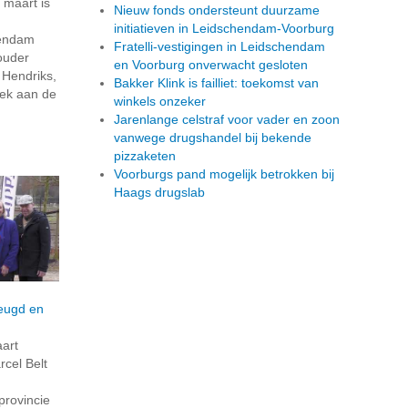
maart is
Nieuw fonds ondersteunt duurzame
initiatieven in Leidschendam-Voorburg
hendam
Fratelli-vestigingen in Leidschendam
houder
en Voorburg onverwacht gesloten
 Hendriks,
Bakker Klink is failliet: toekomst van
eek aan de
winkels onzeker
Jarenlange celstraf voor vader en zoon
vanwege drugshandel bij bekende
pizzaketen
Voorburgs pand mogelijk betrokken bij
Haags drugslab
eugd en
art
cel Belt
provincie