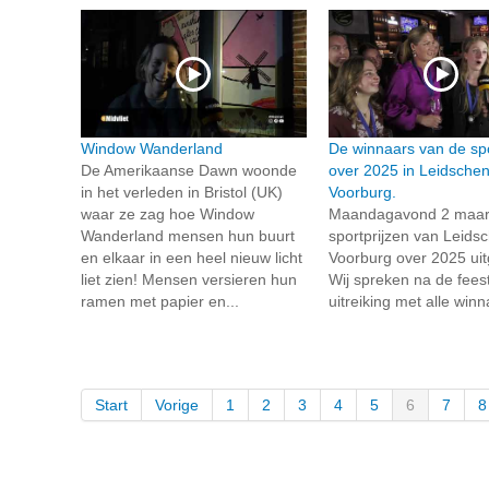
Window Wanderland
De winnaars van de spo
De Amerikaanse Dawn woonde
over 2025 in Leidsche
in het verleden in Bristol (UK)
Voorburg.
waar ze zag hoe Window
Maandagavond 2 maart
Wanderland mensen hun buurt
sportprijzen van Leid
en elkaar in een heel nieuw licht
Voorburg over 2025 uitg
liet zien! Mensen versieren hun
Wij spreken na de feest
ramen met papier en...
uitreiking met alle winn
Start
Vorige
1
2
3
4
5
6
7
8