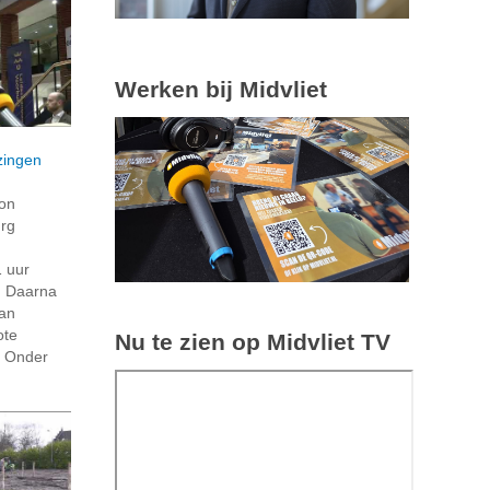
Werken bij Midvliet
zingen
on
rg
 uur
. Daarna
van
ote
Nu te zien op Midvliet TV
. Onder