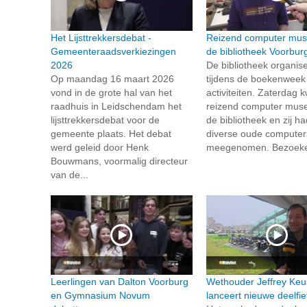
Het Lijsttrekkersdebat -
Reizend computer mus
Gemeenteraadsverkiezingen
de bibliotheek Voorbur
2026
De bibliotheek organise
Op maandag 16 maart 2026
tijdens de boekenweek
vond in de grote hal van het
activiteiten. Zaterdag
raadhuis in Leidschendam het
reizend computer mus
lijsttrekkersdebat voor de
de bibliotheek en zij h
gemeente plaats. Het debat
diverse oude computer
werd geleid door Henk
meegenomen. Bezoeker
Bouwmans, voormalig directeur
van de...
Leerlingen van Dalton Voorburg
Wethouder Jeffrey Keu
en Gymnasium Novum
lanceert nieuwe deelfi