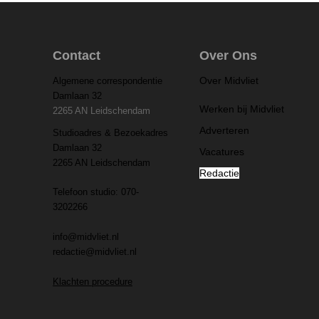
Contact
Over Ons
Over Midvliet
Algemene correspondentie
Damlaan 32
Werken bij Midvliet
2265 AN Leidschendam
Adverteren
Studioadres & Bezoekadres
Damlaan 32
Vacatures
2265 AN Leidschendam
Redactie
Telefoon studio: 070-
3202266
info@midvliet.nl
redactie@midvliet.nl
Klachten procedure