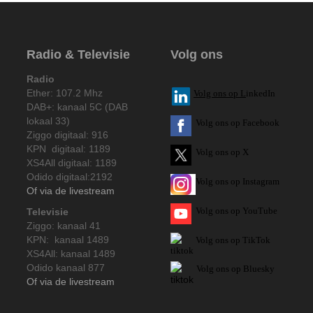
Radio & Televisie
Volg ons
Radio
Ether: 107.2 Mhz
V
olg ons op L
inkedIn
DAB+: kanaal 5C (DAB
lokaal 33)
Volg ons op Facebook
Ziggo digitaal: 916
KPN digitaal: 1189
Volg ons op X
XS4All digitaal: 1189
Odido digitaal:2192
Volg ons op Instagram
Of via de livestream
Volg
ons op
YouTube
Televisie
Ziggo: kanaal 41
KPN: kanaal 1489
Volg ons op TikTok
XS4All: kanaal 1489
Odido kanaal 877
Volg ons op Bluesky
Of via de livestream