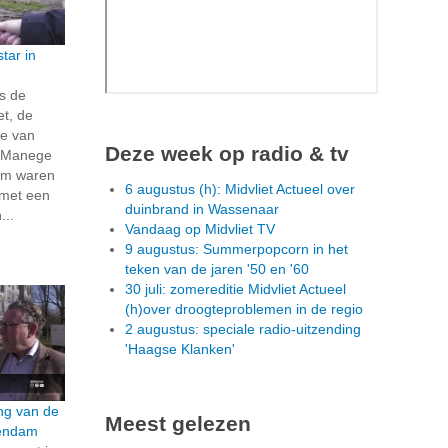
tar in
s de
t, de
ie van
Deze week op radio & tv
e Manege
am waren
6 augustus (h): Midvliet Actueel over
f met een
duinbrand in Wassenaar
...
Vandaag op Midvliet TV
9 augustus: Summerpopcorn in het
teken van de jaren '50 en '60
30 juli: zomereditie Midvliet Actueel
(h)over droogteproblemen in de regio
2 augustus: speciale radio-uitzending
'Haagse Klanken'
ng van de
Meest gelezen
hendam