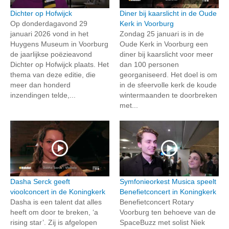
Dichter op Hofwijck
Diner bij kaarslicht in de Oude
Op donderdagavond 29
Kerk in Voorburg
januari 2026 vond in het
Zondag 25 januari is in de
Huygens Museum in Voorburg
Oude Kerk in Voorburg een
de jaarlijkse poëzieavond
diner bij kaarslicht voor meer
Dichter op Hofwijck plaats. Het
dan 100 personen
thema van deze editie, die
georganiseerd. Het doel is om
meer dan honderd
in de sfeervolle kerk de koude
inzendingen telde,...
wintermaanden te doorbreken
met...
Dasha Serck geeft
Symfonieorkest Musica speelt
vioolconcert in de Koningkerk
Benefietconcert in Koningkerk
Dasha is een talent dat alles
Benefietconcert Rotary
heeft om door te breken, ‘a
Voorburg ten behoeve van de
rising star’. Zij is afgelopen
SpaceBuzz met solist Niek