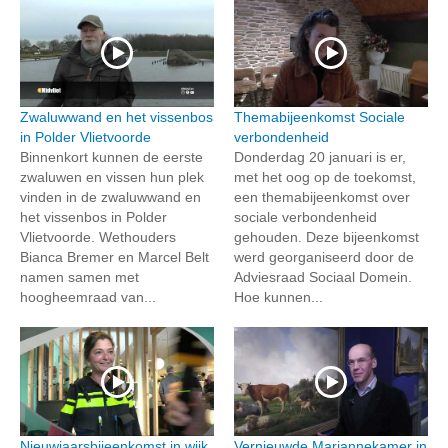
Zwaluwwand en het vissenbos
Themabijeenkomst Sociale
in Polder Vlietvoorde
verbondenheid
Binnenkort kunnen de eerste
Donderdag 20 januari is er,
zwaluwen en vissen hun plek
met het oog op de toekomst,
vinden in de zwaluwwand en
een themabijeenkomst over
het vissenbos in Polder
sociale verbondenheid
Vlietvoorde. Wethouders
gehouden. Deze bijeenkomst
Bianca Bremer en Marcel Belt
werd georganiseerd door de
namen samen met
Adviesraad Sociaal Domein.
hoogheemraad van...
Hoe kunnen...
Nieuwjaarsbijeenkomst in wijk
Vernieuwde Mariannekamer in