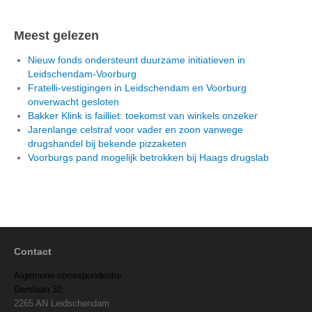
Meest gelezen
Nieuw fonds ondersteunt duurzame initiatieven in
Leidschendam-Voorburg
Fratelli-vestigingen in Leidschendam en Voorburg
onverwacht gesloten
Bakker Klink is failliet: toekomst van winkels onzeker
Jarenlange celstraf voor vader en zoon vanwege
drugshandel bij bekende pizzaketen
Voorburgs pand mogelijk betrokken bij Haags drugslab
Contact
Algemene correspondentie
Damlaan 32
2265 AN Leidschendam