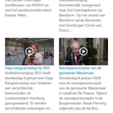
hoofdtrainer van RKAVV en
Honselersdijk meegereisd
met het aanstormende talent
naar hun trainingskamp op
Kasper Hillen....
Benidorm. Op het strand van
Benidorm sprak Alexander
met Voorburger Corné van
Doorn,...
Giga kangoeroedag bij VEO
Nieuwjaarsreceptie van de
Korfbalvereniging VEO heeft
gemeente Wassenaar
donderdag 8 januari een Giga
Donderdag 8 januari 2026
Kangoeroedag voor kinderen
was de nieuwjaarsreceptie
van verschillende
van de gemeente Wassenaar
basisscholen uit
in raadhuis De Paauw. Tijdens
Leidschendam-Voorburg
de nieuwjaarsreceptie is de
georganiseerd. Er werden
Burgemeester Staab Penning
verschillende oefeningen en...
uitgereikt aan de bij-Bus...