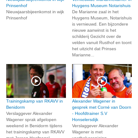
Prinsenhof
Huygens Museum Notarishuis
Nieuwjaarsbijeenkomst in wijk
De Marianne zaal in het
Prinsenhof
Huygens Museum, Notarishuis
is vernieuwd. Een bijzondere
nieuwe aanwinst is het
schilderij Gezicht over de
velden vanuit Rusthof en toont
het uitzicht dat Prinses
Marianne...
Trainingskamp van RKAVV in
Alexander Wagener in
Benidorm
gesprek met Corné van Doorn
Verslaggever Alexander
- Hoofdtrainer S.V
Wagener sprak afgelopen
Honselersdijk
weekend in Benidorm tijdens
Verslaggever Alexander
het trainingskamp van RKAVV
Wagener is met
met Jeroen Hoefnagel,
voetbalvereniging