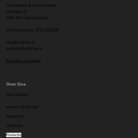
Studioadres & Bezoekadres
Damlaan 32
2265 AN Leidschendam
Telefoon studio: 070-3202266
info@midvliet.nl
redactie@midvliet.nl
Klachten procedure
Over Ons
Over Midvliet
Werken bij Midvliet
Adverteren
Vacatures
Redactie