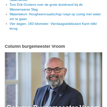
Tom Erik-Grotens over de grote duinbrand bij de
Wassenaarse Slag
Watertekort: Hoogheemraadschap roept op zuinig met water
om te gaan
Vier dagen, 160 kilometer: Vierdaagsedebutant Karin blikt
terug
Column burgemeester Vroom