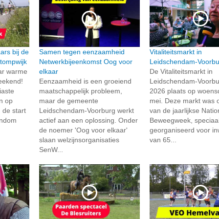
rs bij de
Samen tegen eenzaamheid
Vitaliteitsmarkt in
tompwijk
Netwerkbijeenkomst Oog voor
Leidschendam-Voorbu
ar warme
elkaar
De Vitaliteitsmarkt in
weekend!
Eenzaamheid is een groeiend
Leidschendam-Voorbu
iaste
maatschappelijk probleem,
2026 plaats op woens
n op
maar de gemeente
mei. Deze markt was 
 de start
Leidschendam-Voorburg werkt
van de jaarlijkse Natio
ondom
actief aan een oplossing. Onder
Beweegweek, speciaa
de noemer 'Oog voor elkaar'
georganiseerd voor i
slaan welzijnsorganisaties
van 65...
SenW...