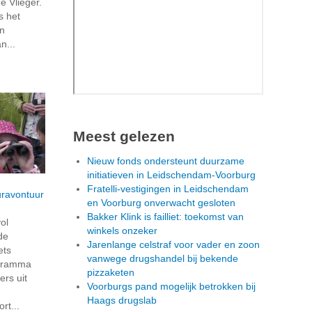
e Vlieger.
s het
en
n...
Meest gelezen
Nieuw fonds ondersteunt duurzame
initiatieven in Leidschendam-Voorburg
Fratelli-vestigingen in Leidschendam
uravontuur
en Voorburg onverwacht gesloten
Bakker Klink is failliet: toekomst van
ol
winkels onzeker
de
Jarenlange celstraf voor vader en zoon
ets
vanwege drugshandel bij bekende
ogramma
pizzaketen
ers uit
Voorburgs pand mogelijk betrokken bij
Haags drugslab
rt...