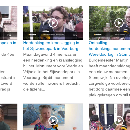
spelen in
Herdenking en kranslegging in
Onthulling
het Sijtwendepark in Voorburg
herdenkingsmonumen
r de 45e
Maandagavond 4 mei was er
Wereldoorlog in Stomp
een herdenking en kranslegging
Burgemeester Martijn
bij het ‘Monument voor Vrede en
heeft maandagmiddag
ten
Vrijheid’ in het Sijtwendepark in
een nieuw monument o
straat in
Voorburg. Bij dit monument
Stompwijk. Na overleg
toverd
worden alle inwoners herdacht
zorgvuldige voorberei
radijs
die tijdens...
het dorp daarmee een 
plek gekregen om stil t