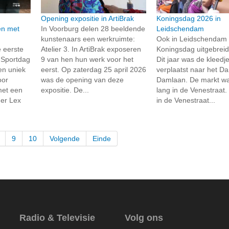
Opening expositie in ArtiBrak
Koningsdag 2026 in
en met
In Voorburg delen 28 beeldende
Leidschendam
kunstenaars een werkruimte:
Ook in Leidschendam 
 eerste
Atelier 3. In ArtiBrak exposeren
Koningsdag uitgebreid
s Sportdag
9 van hen hun werk voor het
Dit jaar was de kleedj
en uniek
eerst. Op zaterdag 25 april 2026
verplaatst naar het D
oor
was de opening van deze
Damlaan. De markt wa
met een
expositie. De...
lang in de Venestraat
mer Lex
in de Venestraat...
9
10
Volgende
Einde
Radio & Televisie
Volg ons