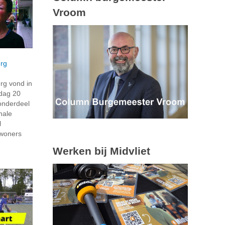
Vroom
rg
rg vond in
dag 20
onderdeel
nale
l
nwoners
Werken bij Midvliet