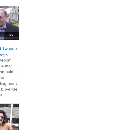
t Tweede
wijk
 Vroom
 4 mei
nthuld in
 en
ding heeft
blijvende
e...