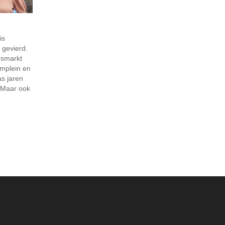
is
 gevierd.
esmarkt
amplein en
s jaren
. Maar ook