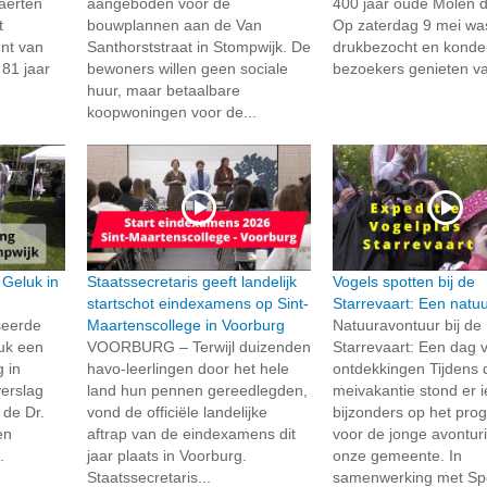
aerten
aangeboden voor de
400 jaar oude Molen d
t
bouwplannen aan de Van
Op zaterdag 9 mei wa
nt van
Santhorststraat in Stompwijk. De
drukbezocht en kond
 81 jaar
bewoners willen geen sociale
bezoekers genieten va
huur, maar betaalbare
koopwoningen voor de...
 Geluk in
Staatssecretaris geeft landelijk
Vogels spotten bij de
startschot eindexamens op Sint-
Starrevaart: Een natu
seerde
Maartenscollege in Voorburg
Natuuravontuur bij de
uk een
VOORBURG – Terwijl duizenden
Starrevaart: Een dag v
 in
havo-leerlingen door het hele
ontdekkingen Tijdens 
verslag
land hun pennen gereedlegden,
meivakantie stond er i
de Dr.
vond de officiële landelijke
bijzonders op het pr
en
aftrap van de eindexamens dit
voor de jonge avonturi
.
jaar plaats in Voorburg.
onze gemeente. In
Staatssecretaris...
samenwerking met Spo