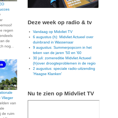
VEO
succes
O
ar
Deze week op radio & tv
oernooi!
de regen
Vandaag op Midvliet TV
tendeels
6 augustus (h): Midvliet Actueel over
van de
duinbrand in Wassenaar
ich nog...
9 augustus: Summerpopcorn in het
teken van de jaren '50 en '60
30 juli: zomereditie Midvliet Actueel
(h)over droogteproblemen in de regio
2 augustus: speciale radio-uitzending
'Haagse Klanken'
Nu te zien op Midvliet TV
tionale
 Vlieger
eelden van
ale
j de ruim