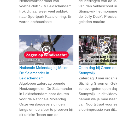
Hemelvaarttoernooi van
de leerlingen van de M
voetbalclub SEV Leidschendam
van den Veldeschool ui
trok dit jaar weer veel publiek
Stompwijk het monume
naar Sportpark Kastelenring. Er
de 'Jolly Duck'. Precies
waren enthousiaste...
geleden maakte...
Nationale Molendag bij Molen
Open dag bij Groen en
De Salamander in
Stompwijk
Leidschendam
Zaterdag 9 mei organi
Afgelopen zaterdag opende
Stichting Groen en Gel
Houtzaagmolen De Salamander
zonovergoten open dag
in Leidschendam haar deuren
Stompwijk. In dit video
voor de Nationale Molendag.
nemen we je mee naar 
Onze verslaggevers gingen
van Noortstraat voor e
langs om de sfeer te proeven bij
sfeerimpressie van dit..
dit unieke 'icoon aan de...