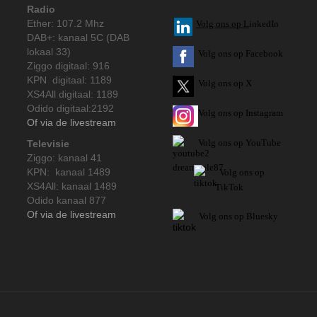
Radio
Ether: 107.2 Mhz
V
olg ons op L
inkedIn
DAB+: kanaal 5C (DAB
lokaal 33)
Volg ons op Facebook
Ziggo digitaal: 916
KPN digitaal: 1189
Volg ons op X
XS4All digitaal: 1189
Odido digitaal:2192
Volg ons op Instagram
Of via de livestream
Volg
ons op
YouTube
Televisie
Ziggo: kanaal 41
KPN: kanaal 1489
Volg ons op
XS4All: kanaal 1489
TikTok
Odido kanaal 877
Of via de livestream
Volg ons op Bluesky