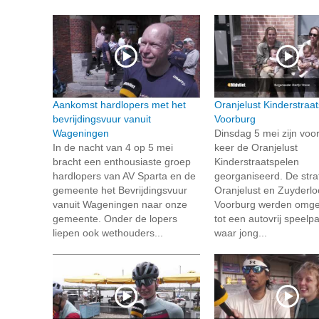
Aankomst hardlopers met het
Oranjelust Kinderstraat
bevrijdingsvuur vanuit
Voorburg
Wageningen
Dinsdag 5 mei zijn voo
In de nacht van 4 op 5 mei
keer de Oranjelust
bracht een enthousiaste groep
Kinderstraatspelen
hardlopers van AV Sparta en de
georganiseerd. De stra
gemeente het Bevrijdingsvuur
Oranjelust en Zuyderloo
vanuit Wageningen naar onze
Voorburg werden omge
gemeente. Onder de lopers
tot een autovrij speelpa
liepen ook wethouders...
waar jong...