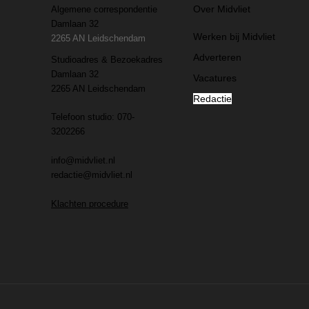
Over Midvliet
Algemene correspondentie
Damlaan 32
Werken bij Midvliet
2265 AN Leidschendam
Adverteren
Studioadres & Bezoekadres
Damlaan 32
Vacatures
2265 AN Leidschendam
Redactie
Telefoon studio: 070-
3202266
info@midvliet.nl
redactie@midvliet.nl
Klachten procedure