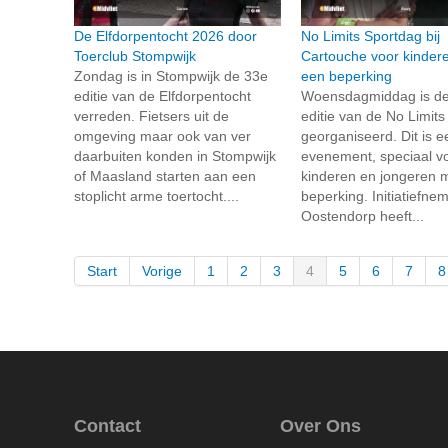
De Elfdorpentocht 2026 door
No Limits Sportdag bij
Toerclub Stompwijk
Cartouche voor kinder
Zondag is in Stompwijk de 33e
een beperking
editie van de Elfdorpentocht
Woensdagmiddag is de
verreden. Fietsers uit de
editie van de No Limit
omgeving maar ook van ver
georganiseerd. Dit is e
daarbuiten konden in Stompwijk
evenement, speciaal v
of Maasland starten aan een
kinderen en jongeren 
stoplicht arme toertocht....
beperking. Initiatiefne
Oostendorp heeft...
Start
Vorige
1
2
3
4
5
6
7
8
Contact
Over Ons