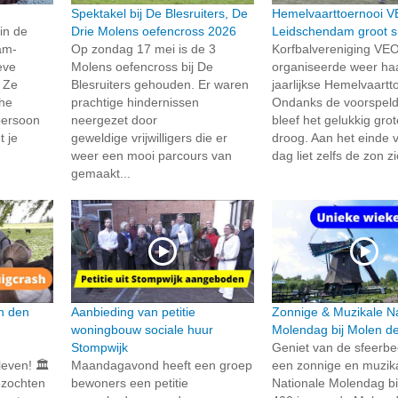
Spektakel bij De Blesruiters, De
Hemelvaarttoernooi 
in de
Drie Molens oefencross 2026
Leidschendam groot 
am-
Op zondag 17 mei is de 3
Korfbalvereniging VE
eve
Molens oefencross bij De
organiseerde weer ha
 Ze
Blesruiters gehouden. Er waren
jaarlijkse Hemelvaartt
che
prachtige hindernissen
Ondanks de voorspel
persoon
neergezet door
bleef het gelukkig gro
t je
geweldige vrijwilligers die er
droog. Aan het einde 
weer een mooi parcours van
dag liet zelfs de zon z
gemaakt...
n den
Aanbieding van petitie
Zonnige & Muzikale Na
woningbouw sociale huur
Molendag bij Molen de
Stompwijk
Geniet van de sfeerb
even! 🏛️
Maandagavond heeft een groep
een zonnige en muzik
zochten
bewoners een petitie
Nationale Molendag bi