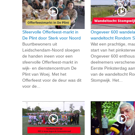
Sfeervolle Offerfeest-markt in
Ongeveer 600 wandelaa
De Plint door Sterk voor Noord
wandeltocht Rondom S
Buurtbewoners uit
Wat een prachtige, ma
Leidschendam-Noord sloegen
start van het pinkster
de handen ineen voor een
Ongeveer 600 enthous
sfeervolle Offerfeest-markt in
deelnemers verschene
wijk- en dienstencentrum De
Eerste Pinksterdag aan
Plint van Woej. Met het
van de wandeltocht R
Offerfeest voor de deur was dit
Stompwijk. Het...
voor de...