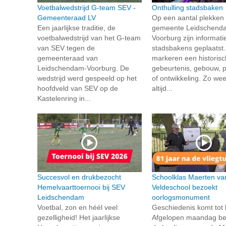
Voetbalwedstrijd G-team SEV -
Onthulling stadsbaken
Gemeenteraad LV
Op een aantal plekken 
Een jaarlijkse traditie, de
gemeente Leidschend
voetbalwedstrijd van het G-team
Voorburg zijn informati
van SEV tegen de
stadsbakens geplaatst.
gemeenteraad van
markeren een historis
Leidschendam-Voorburg. De
gebeurtenis, gebouw, 
wedstrijd werd gespeeld op het
of ontwikkeling. Zo wee
hoofdveld van SEV op de
altijd...
Kastelenring in...
Succesvol en drukbezocht
Schoolklas Maerten va
Hemelvaarttoernooi bij SEV
Veldeschool bezoekt
Leidschendam
oorlogsmonument
Voetbal, zon en héél veel
Geschiedenis komt tot l
gezelligheid! Het jaarlijkse
Afgelopen maandag be