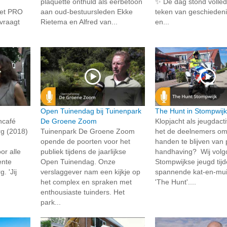
plaquette onthuld als eerbetoon
✨ De dag stond volledi
met PRO
aan oud-bestuursleden Ekke
teken van geschiedeni
 vraagt
Rietema en Alfred van...
en...
Open Tuinendag bij Tuinenpark
The Hunt in Stompwij
ncafé
De Groene Zoom
Klopjacht als jeugdactiv
g (2018)
Tuinenpark De Groene Zoom
het de deelnemers om 
opende de poorten voor het
handen te blijven van p
r alle
publiek tijdens de jaarlijkse
handhaving? Wij volg
ente
Open Tuinendag. Onze
Stompwijkse jeugd tij
 'Jij
verslaggever nam een kijkje op
spannende kat-en-mui
het complex en spraken met
'The Hunt'....
enthousiaste tuinders. Het
park...