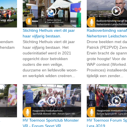
Stichting Hethuis viert dit jaar
Radioverbinding vanaf
haar vijfjarig bestaan.
Nehertoren Leidsche
chendam
Stichting Hethuis viert dit jaar
Drone beelden met d
schendam
haar vijfjarig bestaan. Het
Patrick (PE2PVD) Ze
ouderinitiatief werd in 2021
Erwin bracht de spann
opgericht door betrokken
grote hoogte! Voor de
ouders die een veilige,
WAP contest (Worked 
duurzame en liefdevolle woon-
Provinces) installeerde
en werkplek wilden creëren...
tijdelijk een zender...
a
HV Toernooi Sportclub Monster
HV Toernooi Forum S
VR - Forum Sport VR
Lyra JO19