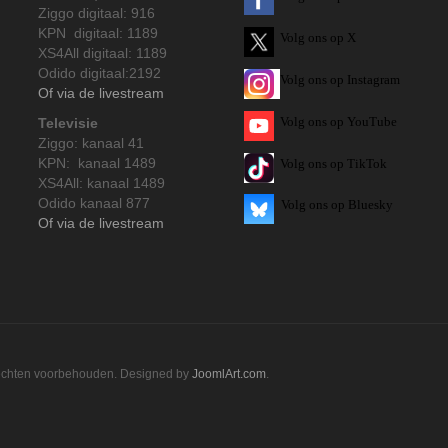
Ziggo digitaal: 916
KPN digitaal: 1189
Volg ons op X
XS4All digitaal: 1189
Odido digitaal:2192
Volg ons op Instagram
Of via de livestream
Volg
ons op
YouTube
Televisie
Ziggo: kanaal 41
KPN: kanaal 1489
Volg ons op TikTok
XS4All: kanaal 1489
Odido kanaal 877
Volg ons op Bluesky
Of via de livestream
rechten voorbehouden. Designed by
JoomlArt.com
.