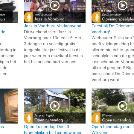
Jazz in Voorburg Vrijdagavond
Feest bij De Driemaste
ude
Dit weekend viert Jazz in
Voorburg!
Voorburg haar 10e editie! Het
Wethouder Philip van 
s
3-daagse en volledig gratis
heeft vrijdagmiddag h
terdag in
toegankelijke jazzfestival is dit
allereerste échte gro
torische
jaar weer een muzikaal feest in
schoolplein van de g
ig in het
het historische hart van ons...
Leidschendam-Voorbu
n de
officieel geopend! Bij
ke en
basisschool De Driema
Voorburg werd...
ns
Open Tuinendag Deel 3:
Open tuinendag deel 2
Binnenkijken bij Tuinontwerper
Wilsveen.