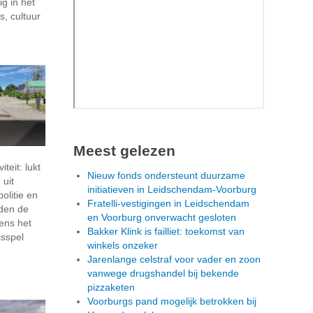
g in het
s, cultuur
Meest gelezen
k
iteit: lukt
Nieuw fonds ondersteunt duurzame
uit
initiatieven in Leidschendam-Voorburg
olitie en
Fratelli-vestigingen in Leidschendam
den de
en Voorburg onverwacht gesloten
dens het
Bakker Klink is failliet: toekomst van
sspel
winkels onzeker
Jarenlange celstraf voor vader en zoon
vanwege drugshandel bij bekende
pizzaketen
Voorburgs pand mogelijk betrokken bij