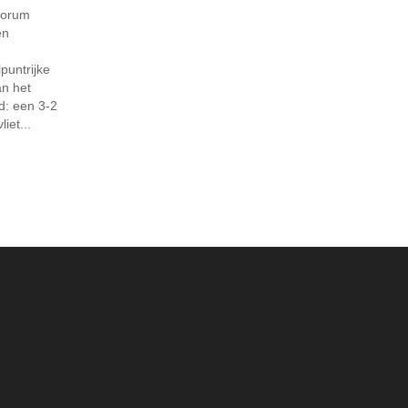
Forum
en
puntrijke
an het
d: een 3-2
iet...