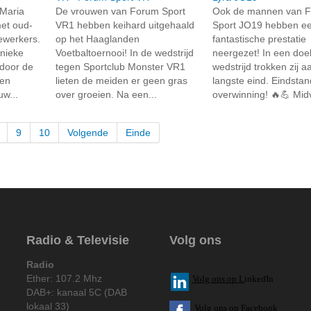
Maria
De vrouwen van Forum Sport
Ook de mannen van 
et oud-
VR1 hebben keihard uitgehaald
Sport JO19 hebben e
ewerkers.
op het Haaglanden
fantastische prestatie
nieke
Voetbaltoernooi! In de wedstrijd
neergezet! In een doel
door de
tegen Sportclub Monster VR1
wedstrijd trokken zij a
pen
lieten de meiden er geen gras
langste eind. Eindstan
w...
over groeien. Na een...
overwinning! 🔥💪 Midvl
9
10
Volgende
Einde
Radio & Televisie
Volg ons
Radio
Ether: 107.2 Mhz
V
olg ons op L
inkedIn
DAB+: kanaal 5C (DAB
lokaal 33)
Volg ons op Facebook