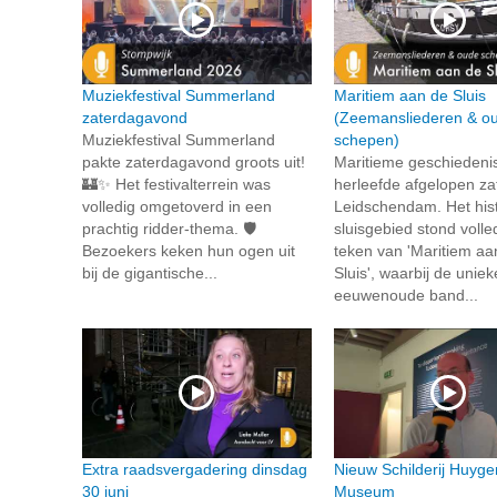
Muziekfestival Summerland
Maritiem aan de Sluis
zaterdagavond
(Zeemansliederen & o
Muziekfestival Summerland
schepen)
pakte zaterdagavond groots uit!
Maritieme geschiedeni
🏰✨ Het festivalterrein was
herleefde afgelopen za
volledig omgetoverd in een
Leidschendam. Het his
prachtig ridder-thema. 🛡️
sluisgebied stond volled
Bezoekers keken hun ogen uit
teken van 'Maritiem aa
bij de gigantische...
Sluis', waarbij de unie
eeuwenoude band...
Extra raadsvergadering dinsdag
Nieuw Schilderij Huyge
30 juni
Museum