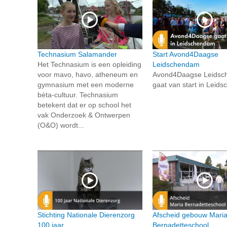
Technasium Salamander
Start Avond4Daagse
Het Technasium is een opleiding
Leidschendam
voor mavo, havo, atheneum en
Avond4Daagse Leids
gymnasium met een moderne
gaat van start in Leid
bèta-cultuur. Technasium
betekent dat er op school het
vak Onderzoek & Ontwerpen
(O&O) wordt...
Stichting Nationale Dierenzorg
Afscheid gebouw Mari
100 jaar
Bernadetteschool