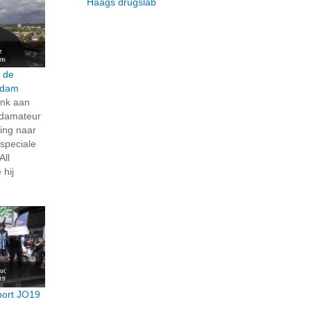
Haags drugslab
 de
ndam
ank aan
ndamateur
ing naar
 speciale
All
 hij
port JO19