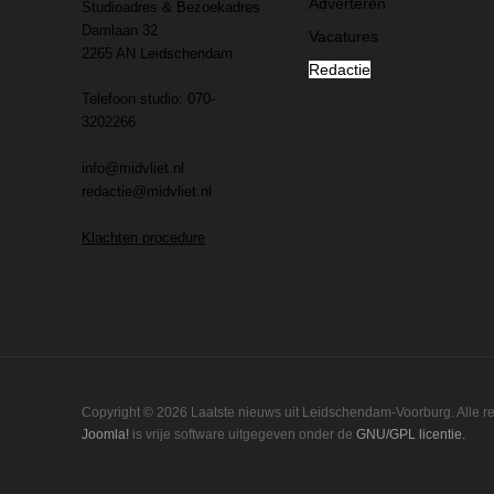
Adverteren
Studioadres & Bezoekadres
Damlaan 32
Vacatures
2265 AN Leidschendam
Redactie
Telefoon studio: 070-
3202266
info@midvliet.nl
redactie@midvliet.nl
Klachten procedure
Copyright © 2026 Laatste nieuws uit Leidschendam-Voorburg. Alle 
Joomla!
is vrije software uitgegeven onder de
GNU/GPL licentie.