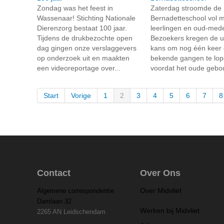
Zondag was het feest in
Zaterdag stroomde de 
Wassenaar! Stichting Nationale
Bernadetteschool vol m
Dierenzorg bestaat 100 jaar.
leerlingen en oud-med
Tijdens de drukbezochte open
Bezoekers kregen de u
dag gingen onze verslaggevers
kans om nog één keer 
op onderzoek uit en maakten
bekende gangen te lo
een videoreportage over...
voordat het oude gebou
Start
Vorige
1
2
3
4
5
6
7
8
Contact
Over Ons
Over Midvliet
Algemene correspondentie
Damlaan 32
Werken bij Midvliet
2265 AN Leidschendam