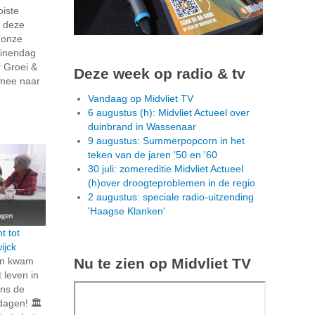
oiste
n deze
 onze
uinendag
 Groei &
Deze week op radio & tv
 mee naar
Vandaag op Midvliet TV
6 augustus (h): Midvliet Actueel over
duinbrand in Wassenaar
9 augustus: Summerpopcorn in het
teken van de jaren '50 en '60
30 juli: zomereditie Midvliet Actueel
(h)over droogteproblemen in de regio
2 augustus: speciale radio-uitzending
'Haagse Klanken'
t tot
ijck
Nu te zien op Midvliet TV
en kwam
 leven in
ens de
dagen! 🏛️