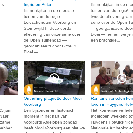
ns
Ingrid en Peter
Binnenkijken in de mo
Binnenkijken in de mooiste
tuinen van de regio! I
tuinen van de regio
tweede aflevering van
Leidschendam-Voorburg en
serie over de Open T
Stompwijk! In deze derde
— georganiseerd door
aflevering van onze serie over
Bloei — nemen we je
de Open Tuinendag —
een prachtige,...
georganiseerd door Groei &
Bloei —...
Onthulling plaquette door Mooi
Romeins verleden kom
Voorburg
leven in Huygens Hofw
3 juni
Een bijzonder en historisch
Het Romeinse verled
 Naar
moment in het hart van
afgelopen weekend tot
izame
Voorburg! Afgelopen zondag
Huygens Hofwijck tijd
 hebben
heeft Mooi Voorburg een nieuwe
Nationale Archeologie