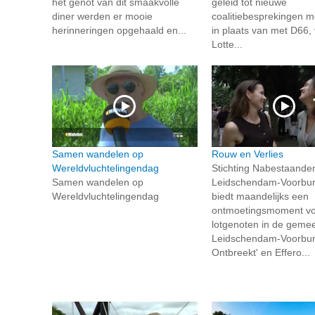
het genot van dit smaakvolle
geleid tot nieuwe
diner werden er mooie
coalitiebesprekingen 
herinneringen opgehaald en...
in plaats van met D66,
Lotte...
Samen wandelen op
Rouw en Verlies
Wereldvluchtelingendag
Stichting Nabestaande
Samen wandelen op
Leidschendam-Voorbur
Wereldvluchtelingendag
biedt maandelijks een
ontmoetingsmoment voo
lotgenoten in de geme
Leidschendam-Voorburg.
Ontbreekt' en Effero...