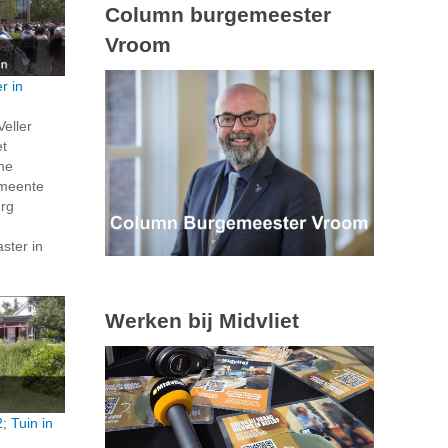
Column burgemeester
Vroom
r in
Veller
et
ene
emeente
rg
ster in
Werken bij Midvliet
; Tuin in