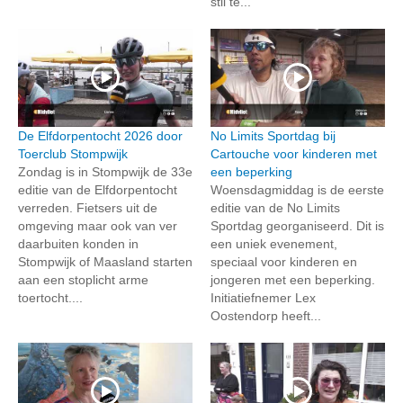
stil te...
De Elfdorpentocht 2026 door
No Limits Sportdag bij
Toerclub Stompwijk
Cartouche voor kinderen met
Zondag is in Stompwijk de 33e
een beperking
editie van de Elfdorpentocht
Woensdagmiddag is de eerste
verreden. Fietsers uit de
editie van de No Limits
omgeving maar ook van ver
Sportdag georganiseerd. Dit is
daarbuiten konden in
een uniek evenement,
Stompwijk of Maasland starten
speciaal voor kinderen en
aan een stoplicht arme
jongeren met een beperking.
toertocht....
Initiatiefnemer Lex
Oostendorp heeft...