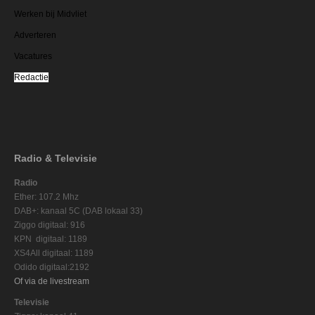
Werken bij Midvliet
Adverteren
Vacatures
Redactie
Radio & Televisie
Radio
Ether: 107.2 Mhz
DAB+: kanaal 5C (DAB lokaal 33)
Ziggo digitaal: 916
KPN digitaal: 1189
XS4All digitaal: 1189
Odido digitaal:2192
Of via de livestream
Televisie