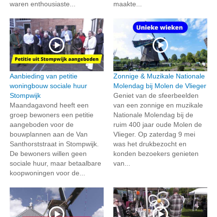
waren enthousiaste...
maakte...
Aanbieding van petitie
Zonnige & Muzikale Nationale
woningbouw sociale huur
Molendag bij Molen de Vlieger
Stompwijk
Geniet van de sfeerbeelden
Maandagavond heeft een
van een zonnige en muzikale
groep bewoners een petitie
Nationale Molendag bij de
aangeboden voor de
ruim 400 jaar oude Molen de
bouwplannen aan de Van
Vlieger. Op zaterdag 9 mei
Santhorststraat in Stompwijk.
was het drukbezocht en
De bewoners willen geen
konden bezoekers genieten
sociale huur, maar betaalbare
van...
koopwoningen voor de...