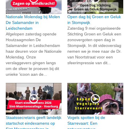
Nationale Molendag bij Molen
Open dag bij Groen en Geluk
De Salamander in
in Stompwijk
Leidschendam
Zaterdag 9 mei organiseerde
Afgelopen zaterdag opende
Stichting Groen en Geluk een
Houtzaagmolen De
zonovergoten open dag in
Salamander in Leidschendam
Stompwijk. In dit videoverslag
haar deuren voor de Nationale
nemen we je mee naar de Dr.
Molendag. Onze
van Noortstraat voor een
verslaggevers gingen langs
sfeerimpressie van dit...
om de sfeer te proeven bij dit
unieke 'icoon aan de...
Staatssecretaris geeft landelijk
Vogels spotten bij de
startschot eindexamens op
Starrevaart: Een
Sint-Maartenscollege in
natuuravontuur