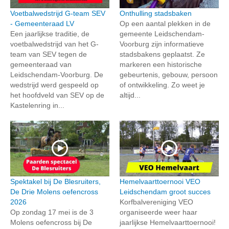
Voetbalwedstrijd G-team SEV
Onthulling stadsbaken
- Gemeenteraad LV
Op een aantal plekken in de
Een jaarlijkse traditie, de
gemeente Leidschendam-
voetbalwedstrijd van het G-
Voorburg zijn informatieve
team van SEV tegen de
stadsbakens geplaatst. Ze
gemeenteraad van
markeren een historische
Leidschendam-Voorburg. De
gebeurtenis, gebouw, persoon
wedstrijd werd gespeeld op
of ontwikkeling. Zo weet je
het hoofdveld van SEV op de
altijd...
Kastelenring in...
Spektakel bij De Blesruiters,
Hemelvaarttoernooi VEO
De Drie Molens oefencross
Leidschendam groot succes
2026
Korfbalvereniging VEO
Op zondag 17 mei is de 3
organiseerde weer haar
Molens oefencross bij De
jaarlijkse Hemelvaarttoernooi!