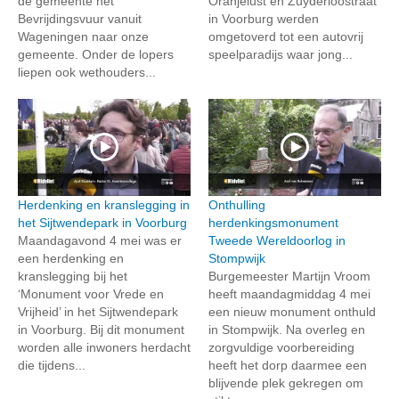
de gemeente het
Oranjelust en Zuyderloostraat
Bevrijdingsvuur vanuit
in Voorburg werden
Wageningen naar onze
omgetoverd tot een autovrij
gemeente. Onder de lopers
speelparadijs waar jong...
liepen ook wethouders...
Herdenking en kranslegging in
Onthulling
het Sijtwendepark in Voorburg
herdenkingsmonument
Maandagavond 4 mei was er
Tweede Wereldoorlog in
een herdenking en
Stompwijk
kranslegging bij het
Burgemeester Martijn Vroom
‘Monument voor Vrede en
heeft maandagmiddag 4 mei
Vrijheid’ in het Sijtwendepark
een nieuw monument onthuld
in Voorburg. Bij dit monument
in Stompwijk. Na overleg en
worden alle inwoners herdacht
zorgvuldige voorbereiding
die tijdens...
heeft het dorp daarmee een
blijvende plek gekregen om