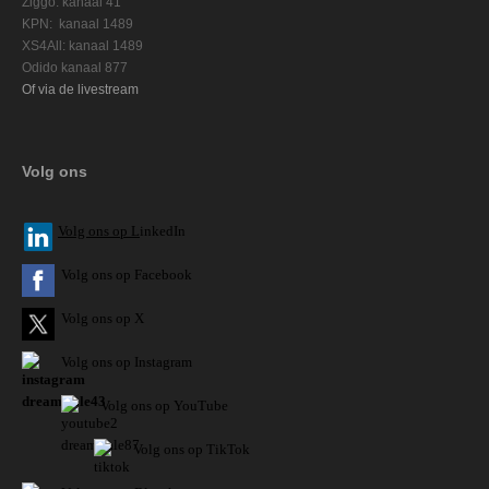
Ziggo: kanaal 41
KPN: kanaal 1489
XS4All: kanaal 1489
Odido kanaal 877
Of via de livestream
Volg ons
V
olg ons op L
inkedIn
Volg ons op Facebook
Volg ons op X
Volg ons op Instagram
Volg
ons op
YouTube
Volg ons op TikTok