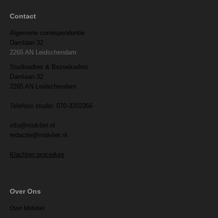
Contact
Algemene correspondentie
Damlaan 32
2265 AN Leidschendam
Studioadres & Bezoekadres
Damlaan 32
2265 AN Leidschendam
Telefoon studio: 070-3202266
info@midvliet.nl
redactie@midvliet.nl
Klachten procedure
Over Ons
Over Midvliet