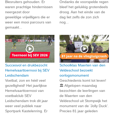
Blesruiters gehouden. Er
Ondanks de voorspelde regen
waren prachtige hindernissen
bleef het gelukkig grotendeels
neergezet door
droog. Aan het einde van de
geweldige vrijwilligers die er
dag liet zelfs de zon zich
weer een mooi parcours van
nog...
gemaakt...
Succesvol en drukbezocht
Schoolklas Maerten van den
Hemelvaarttoernooi bij SEV
Veldeschool bezoekt
Leidschendam
oorlogsmonument
Voetbal, zon en héél veel
Geschiedenis komt tot leven!
gezelligheid! Het jaarlijkse
🏛️ Afgelopen maandag
Hemelvaarttoernooi van
bezochten de leerlingen van
voetbalclub SEV
de Maerten van den
Leidschendam trok dit jaar
Veldeschool uit Stompwijk het
weer veel publiek naar
monument van de 'Jolly Duck'.
Sportpark Kastelenring. Er
Precies 81 jaar geleden