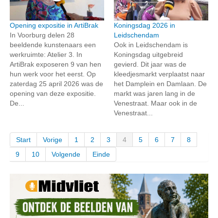
Opening expositie in ArtiBrak
Koningsdag 2026 in
In Voorburg delen 28
Leidschendam
beeldende kunstenaars een
Ook in Leidschendam is
werkruimte: Atelier 3. In
Koningsdag uitgebreid
ArtiBrak exposeren 9 van hen
gevierd. Dit jaar was de
hun werk voor het eerst. Op
kleedjesmarkt verplaatst naar
zaterdag 25 april 2026 was de
het Damplein en Damlaan. De
opening van deze expositie.
markt was jaren lang in de
De...
Venestraat. Maar ook in de
Venestraat...
Start
Vorige
1
2
3
4
5
6
7
8
9
10
Volgende
Einde