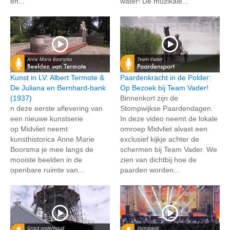
en...
water! De muzikale...
Kunst in LV: Albert Termote &
Paardenkracht in de Polder:
De Juliana en Bernhard-bank
Op Bezoek bij Team Vader!
(1937)
Binnenkort zijn de
n deze eerste aflevering van
Stompwijkse Paardendagen.
een nieuwe kunstserie
In deze video neemt de lokale
op Midvliet neemt
omroep Midvliet alvast een
kunsthistorica Anne Marie
exclusief kijkje achter de
Boorsma je mee langs de
schermen bij Team Vader. We
mooiste beelden in de
zien van dichtbij hoe de
openbare ruimte van...
paarden worden...