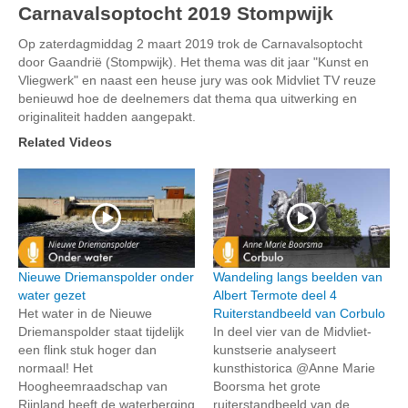
Carnavalsoptocht 2019 Stompwijk
Op zaterdagmiddag 2 maart 2019 trok de Carnavalsoptocht
door Gaandrië (Stompwijk). Het thema was dit jaar "Kunst en
Vliegwerk" en naast een heuse jury was ook Midvliet TV reuze
benieuwd hoe de deelnemers dat thema qua uitwerking en
originaliteit hadden aangepakt.
Related Videos
Nieuwe Driemanspolder onder
Wandeling langs beelden van
water gezet
Albert Termote deel 4
Het water in de Nieuwe
Ruiterstandbeeld van Corbulo
Driemanspolder staat tijdelijk
In deel vier van de Midvliet-
een flink stuk hoger dan
kunstserie analyseert
normaal! Het
kunsthistorica @Anne Marie
Hoogheemraadschap van
Boorsma het grote
Rijnland heeft de waterberging
ruiterstandbeeld van de