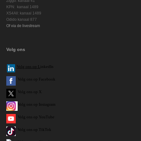
Ziggo: kanaal 41
KPN: kanaal 1489
XS4All: kanaal 1489
Odido kanaal 877
Of via de livestream
Volg ons
V
olg ons op L
inkedIn
Volg ons op Facebook
Volg ons op X
Volg ons op Instagram
Volg
ons op
YouTube
Volg ons op TikTok