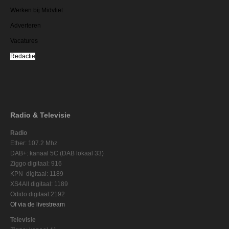
Werken bij Midvliet
Adverteren
Vacatures
Redactie
Radio & Televisie
Radio
Ether: 107.2 Mhz
DAB+: kanaal 5C (DAB lokaal 33)
Ziggo digitaal: 916
KPN digitaal: 1189
XS4All digitaal: 1189
Odido digitaal:2192
Of via de livestream
Televisie