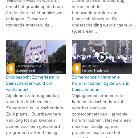
Wilsveen! Midvliet was erbij
achter Midvliet, is zaterdag
om al het geweld op de baan
verrast met de
én de sfeer in het publiek vast
Leeuwenharttrofee van
te leggen. Tussen de
Lionsclub Voorburg. De
ronkende motoren, de...
onderscheiding werd uitgereikt
tijdens een...
Drukbezocht Zomerfeest in
Zomerconcert Harmonie
Leidschendam-Zuid vol
Forum Hadriani bij de Sluis in
workshops!
Leidschendam
Afgelopen zaterdagmiddag
Vrijdagavond stroomde de
vond het drukbezochte
kade in Leidschendam vol
Zomerfeest in Leidschendam-
voor het jaarlijkse
Zuid plaats. Buurtbewoners
zomerconcert van Harmonie
van jong tot oud kwamen
Forum Hadriani. Het werd een
samen voor een gevarieerd
muzikaal feestje op een
programma vol verbinding
prachtige locatie aan het