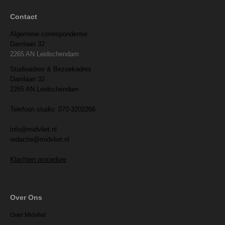
Contact
Algemene correspondentie
Damlaan 32
2265 AN Leidschendam
Studioadres & Bezoekadres
Damlaan 32
2265 AN Leidschendam
Telefoon studio: 070-3202266
info@midvliet.nl
redactie@midvliet.nl
Klachten procedure
Over Ons
Over Midvliet