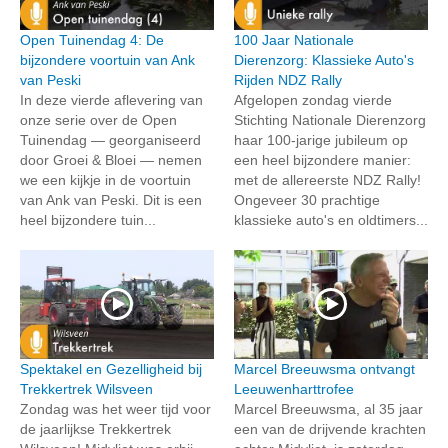
Open Tuinendag 4: De
100 Jaar Nationale
bijzondere voortuin van Ank
Dierenzorg: Klassieke Auto's
van Peski
Rijden NDZ Rally
In deze vierde aflevering van
Afgelopen zondag vierde
onze serie over de Open
Stichting Nationale Dierenzorg
Tuinendag — georganiseerd
haar 100-jarige jubileum op
door Groei & Bloei — nemen
een heel bijzondere manier:
we een kijkje in de voortuin
met de allereerste NDZ Rally!
van Ank van Peski. Dit is een
Ongeveer 30 prachtige
heel bijzondere tuin...
klassieke auto's en oldtimers...
Spektakel en Gezelligheid bij
Marcel Breeuwsma ontvangt
Trekkertrek Wilsveen
Leeuwenharttrofee
Zondag was het weer tijd voor
Marcel Breeuwsma, al 35 jaar
de jaarlijkse Trekkertrek
een van de drijvende krachten