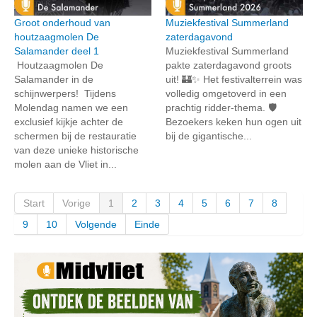
Groot onderhoud van
Muziekfestival Summerland
houtzaagmolen De
zaterdagavond
Salamander deel 1
Muziekfestival Summerland
Houtzaagmolen De
pakte zaterdagavond groots
Salamander in de
uit! 🏰✨ Het festivalterrein was
schijnwerpers! Tijdens
volledig omgetoverd in een
Molendag namen we een
prachtig ridder-thema. 🛡️
exclusief kijkje achter de
Bezoekers keken hun ogen uit
schermen bij de restauratie
bij de gigantische...
van deze unieke historische
molen aan de Vliet in...
Start
Vorige
1
2
3
4
5
6
7
8
9
10
Volgende
Einde