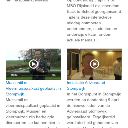
MBO Rijnland Leidschendam
Back to School georganiseerd.
Tijdens deze interactieve
middag ontmoeten
ondernemers, studenten en
onderwijs elkaar rondom
actuele thema’s...
Mussentil en
Installatie Adviesraad
Vleermuispaalkast geplaatst in
Stompwijk
Stompwijk
In het Dorpspunt in Stompwijk
Mussentil en
werden op donderdag 9 april
vleermuispaalkast geplaatst in
de nieuwe leden van de
Stompwijk. Mussen en
Adviesraad Stompwijk
vleermuizen zijn bedreigde
geïnstalleerd. Tegelijkertijd
diersoorten, ze kunnen hier in
werd afscheid genomen van