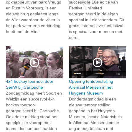
opknapbeurt van park Vreugd
succesvolle 10e editie van
en Rust in Voorburg, is een
Festival Unlimited
nieuwe brug geplaatst langs
georganiseerd in de eigen
de Vliet waardoor de vijver in
sporthal in Leidschendam. Dit
het park weer een verbinding
gratis, interactieve funfestival
heeft met de Vliet.
is speciaal voor mensen met
een...
4x4 hockey toernooi door
Opening tentoonstelling
SenW bij Cartouche
Allemaal Mensen in het
Zondagmiddag heeft Sport en
Huygens Museum
Welzijn een succesvol 4x4
Donderdagmiddag is een
hockey toernooi
nieuwe tentoonstelling
georganiseerd bij Cartouche.
geopend in het Huygens
Ook deze middag stond het
Museum, locatie Notarishuis.
speelplezier voorop met
In Allemaal Mensen kom je
teams die hun best hadden
oog in oog te staan met