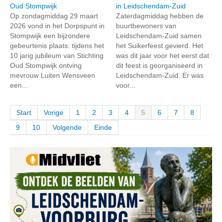
Oud Stompwijk
in Leidschendam-Zuid
Op zondagmiddag 29 maart
Zaterdagmiddag hebben de
2026 vond in het Dorpspunt in
buurtbewoners van
Stompwijk een bijzondere
Leidschendam-Zuid samen
gebeurtenis plaats: tijdens het
het Suikerfeest gevierd. Het
10 jarig jubileum van Stichting
was dit jaar voor het eerst dat
Oud Stompwijk ontving
dit feest is georganiseerd in
mevrouw Luiten Wensveen
Leidschendam-Zuid. Er was
een...
voor...
Start
Vorige
1
2
3
4
5
6
7
8
9
10
Volgende
Einde