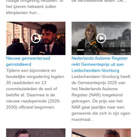
rustige omgeving nestelen. In
de vertrekkende leden. De...
het ijzeren hekwerk zullen
klimplanten hun...
Nieuwe gemeenteraad
Nederlands Autisme Register
geïnstalleerd
reikt Gemeenteprijs uit aan
Tijdens een bijzondere en
Leidschendam-Voorburg
feestelijke vergadering legden
Leidschendam-Voorburg heeft
35 raadsleden en 13
de Gemeenteprijs 2025 van
commissieleden de eed of
het Nederlands Autisme
belofte af. Daarmee is de
Register (NAR) toegekend
nieuwe raadsperiode (2026-
gekregen. De prijs van het
2030) officieel begonnen.
NAR gaat jaarlijks naar een
gemeente die zich in zijn ogen
maximaal...