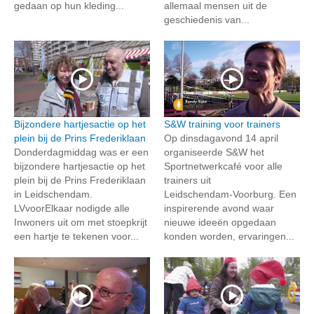
gedaan op hun kleding...
allemaal mensen uit de
geschiedenis van...
Bijzondere hartjesactie op het
S&W training voor trainers
plein bij de Prins Frederiklaan
Op dinsdagavond 14 april
Donderdagmiddag was er een
organiseerde S&W het
bijzondere hartjesactie op het
Sportnetwerkcafé voor alle
plein bij de Prins Frederiklaan
trainers uit
in Leidschendam.
Leidschendam‑Voorburg. Een
LVvoorElkaar nodigde alle
inspirerende avond waar
Inwoners uit om met stoepkrijt
nieuwe ideeën opgedaan
een hartje te tekenen voor...
konden worden, ervaringen...