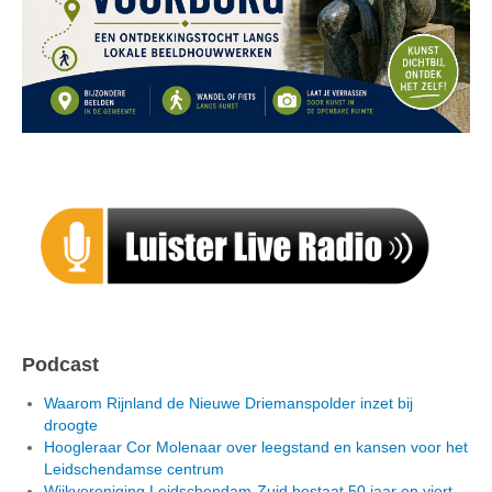
Podcast
Waarom Rijnland de Nieuwe Driemanspolder inzet bij
droogte
Hoogleraar Cor Molenaar over leegstand en kansen voor het
Leidschendamse centrum
Wijkvereniging Leidschendam-Zuid bestaat 50 jaar en viert