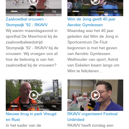
Zaalvoetbal vrouwen -
Wim de Jong geeft 40 jaar
Stompwijk '92 - RKAVV
Aerobic Gymlessen
Wij waren maandagavond in
Maandag was het 40 jaar
sporthal De Meerhorst bij de
geleden dat Wim de Jong in
zaalvoetbalwedstrijd
Sportcentrum De Fluit
Stompwijk '92 - RKAVV bij de
begonnen is met het geven
vrouwen. Wij vroegen ons af
van Aerobic Gymlessen.
hoe de beleving is van het
Wethouder van sport, Astrid
zaalvoetbal bij de vrouwen?
van Eekelen kwam langs om
Wim te feliciteren...
Nieuwe brug in park Vreugd
RKAVV organiseert Festival
en Rust
Unlimited
In het kader van de
RKAVV heeft zondag een