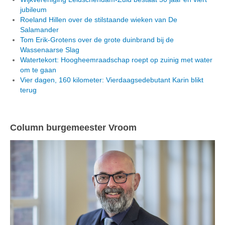
jubileum
Roeland Hillen over de stilstaande wieken van De
Salamander
Tom Erik-Grotens over de grote duinbrand bij de
Wassenaarse Slag
Watertekort: Hoogheemraadschap roept op zuinig met water
om te gaan
Vier dagen, 160 kilometer: Vierdaagsedebutant Karin blikt
terug
Column burgemeester Vroom