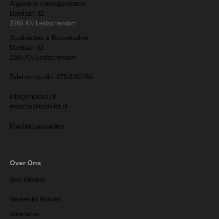
Algemene correspondentie
Damlaan 32
2265 AN Leidschendam
Studioadres & Bezoekadres
Damlaan 32
2265 AN Leidschendam
Telefoon studio: 070-3202266
info@midvliet.nl
redactie@midvliet.nl
Klachten procedure
Over Ons
Over Midvliet
Werken bij Midvliet
Adverteren