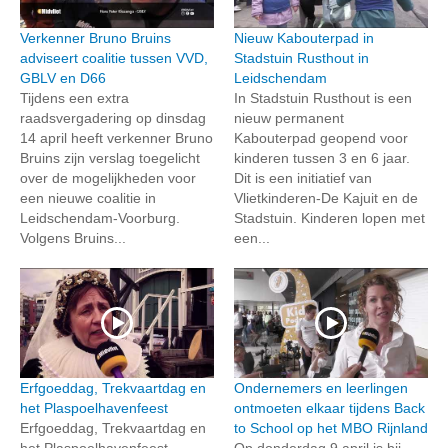
Verkenner Bruno Bruins
Nieuw Kabouterpad in
adviseert coalitie tussen VVD,
Stadstuin Rusthout in
GBLV en D66
Leidschendam
Tijdens een extra
In Stadstuin Rusthout is een
raadsvergadering op dinsdag
nieuw permanent
14 april heeft verkenner Bruno
Kabouterpad geopend voor
Bruins zijn verslag toegelicht
kinderen tussen 3 en 6 jaar.
over de mogelijkheden voor
Dit is een initiatief van
een nieuwe coalitie in
Vlietkinderen-De Kajuit en de
Leidschendam-Voorburg.
Stadstuin. Kinderen lopen met
Volgens Bruins...
een...
Erfgoeddag, Trekvaartdag en
Ondernemers en leerlingen
het Plaspoelhavenfeest
ontmoeten elkaar tijdens Back
Erfgoeddag, Trekvaartdag en
to School op het MBO Rijnland
het Plaspoelhavenfeest
Op donderdag 9 april is bij