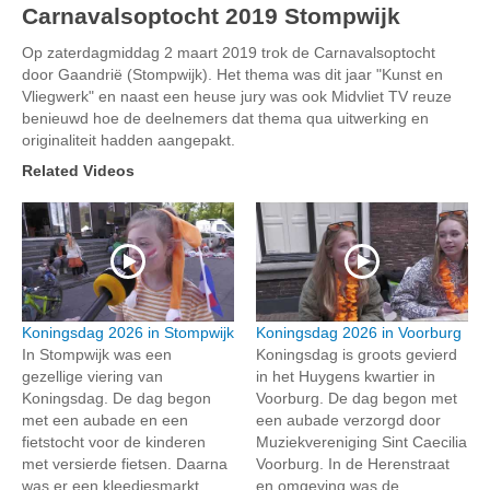
Carnavalsoptocht 2019 Stompwijk
Op zaterdagmiddag 2 maart 2019 trok de Carnavalsoptocht
door Gaandrië (Stompwijk). Het thema was dit jaar "Kunst en
Vliegwerk" en naast een heuse jury was ook Midvliet TV reuze
benieuwd hoe de deelnemers dat thema qua uitwerking en
originaliteit hadden aangepakt.
Related Videos
Koningsdag 2026 in Stompwijk
Koningsdag 2026 in Voorburg
In Stompwijk was een
Koningsdag is groots gevierd
gezellige viering van
in het Huygens kwartier in
Koningsdag. De dag begon
Voorburg. De dag begon met
met een aubade en een
een aubade verzorgd door
fietstocht voor de kinderen
Muziekvereniging Sint Caecilia
met versierde fietsen. Daarna
Voorburg. In de Herenstraat
was er een kleedjesmarkt
en omgeving was de...